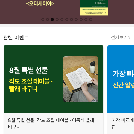
관련 이벤트
전체보기
8월 특별 선물. 각도 조절 테이블 · 이동식 빨래
가장 빠르게
바구니
합