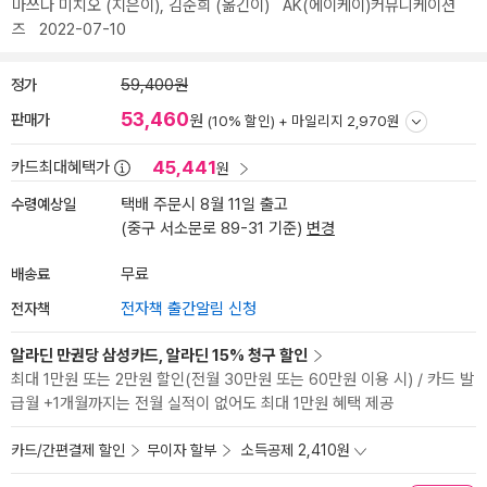
마쓰다 미치오
(지은이),
김순희
(옮긴이)
AK(에이케이)커뮤니케이션
즈
2022-07-10
정가
59,400원
53,460
판매가
원
(10% 할인) +
마일리지 2,970원
45,441
카드최대혜택가
원
수령예상일
택배 주문시 8월 11일 출고
(중구 서소문로 89-31 기준)
변경
배송료
무료
전자책
전자책 출간알림 신청
알라딘 만권당 삼성카드, 알라딘 15% 청구 할인
최대 1만원 또는 2만원 할인(전월 30만원 또는 60만원 이용 시) / 카드 발
급월 +1개월까지는 전월 실적이 없어도 최대 1만원 혜택 제공
카드/간편결제 할인
무이자 할부
소득공제 2,410원