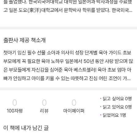
를 졸업했다. 한국외국어대학교 대학원 일본어과 박사과정을 수료했
고 일본 도요(東洋)대학교에서 문학박사 학위를 받았다. 한국외국어
대학교 통번역대학원 강사·서울대학교 어학연구소 강사, 이화여자대
학교 통번역대학원 겸임교수를, 한국문학번역원 아카데미 일본어과
교수를 역임했다. 2012년 9월 일한문화교류기금상을 수상했다. 이
출판사 제공 책소개
승우 작가의 《미궁에 대한 추측》 일본어 번역으로 2016년 제14회
첫아기 임신 필수 선물 소아과 의사의 성장 단계별 육아 가이드 초보
한국문학번역상을 수상했다. 한국어로 옮긴 책으로 《다도와 일본의
부모에게 꼭 필요한 육아 노하우 일본에서 50년 동안 사랑 받으며 많
미》, 《야나기 무네요시 평전》, 《아사카와 다쿠미 평전》 등이 있고, 일
은 부모들에게 자신감을 심어준 육아 베스트셀러! 육아 초보 엄마 아
본어로 번역한 책으로는 법정 스님의 《무소유》, 이승우 작가의 《생의
빠가 안심하고 아이를 키울 수 있는 따뜻하고 진심 어린 조언이 가득
이면》, 《식물들의 사생활》, 《한낮의 시선》 등이 있다. 일본문학과 대
한 육아 바이블! 부모에게 꼭 필요한 육아 지식과 마음가짐을 정확하
한민국의 문학의 교류, 그리고 출판에 평생 몸과 마음을 바쳐 일했으
게 짚어준다. 아이의 월령에 맞는 부분만 찾아 읽어도 성장 단계에 따
며 2018년 타계했다.
읽고 싶어요 0명
0
0
0
른 다양한 상황에 충분히 대응할 수 있도록 구성하였다. 걱정하지 않
읽고 있어요 0명
100자평
리뷰
마이페이퍼
아도 될 것들과 세심한 주의를 기울여야 할 것들의 구별을 명확히 하
읽었어요 1명
여 육아 초보 부모들이 안도감을 가지고 육아에 임할 수 있게 도와준
이 책에 내가 남긴 글
다. 소아과 의사인 저자의 오랜 진찰 경험이 담겨 있는 육아 바이블!