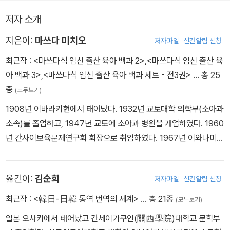
저자 소개
지은이:
마쓰다 미치오
저자파일
신간알림 신청
최근작 :
<마쓰다식 임신 출산 육아 백과 2>
,
<마쓰다식 임신 출산 육
아 백과 3>
,
<마쓰다식 임신 출산 육아 백과 세트 - 전3권>
… 총 25
종
(모두보기)
1908년 이바라키현에서 태어났다. 1932년 교토대학 의학부(소아과
소속)를 졸업하고, 1947년 교토에 소아과 병원을 개업하였다. 1960
년 간사이보육문제연구회 회장으로 취임하였다. 1967년 이와나미서
점 출판사에서 『육아백과』 초판 출간 이후 육아·여성·안락사 문제 등
에 관하여 왕성한 집필·평론 활동을 하였으며, 시민 운동에도 적극 참
옮긴이:
김순희
저자파일
신간알림 신청
여하였다. 1998년에 세상을 떠났다. 저서로는 『행복한 의사』, 『나는
갓난아기』, 『어머니를 위한 인생론』, 『아기의 과학』(매일출판문화
최근작 :
<韓日-日韓 통역 번역의 세계>
… 총 21종
(모두보기)
상), 『너희들의 재능을 살리자』(아동복지문화상) 등 다수 있다.
일본 오사카에서 태어났고 칸세이가쿠인(關西學院)대학교 문학부