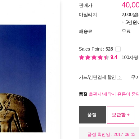
40,0
판매가
마일리지
2,000원(
+ 5만원
배송료
무료
Sales Point :
528
9.4
100자평(
카드/간편결제 할인
무이
품절
출판사/제작사 유통이 중단
품절
보관함 +
- 품절 확인일 : 2017-06-13