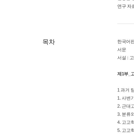
연구 자
목차
한국어판
서문
서설 :
제1부_
1 과거 
1. 사변
2. 근
3. 분류
4. 고고
5. 고고