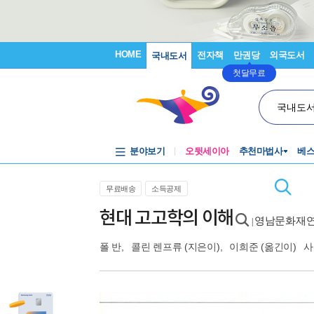
HOME
전자책
만권당
외국도서
국내도서
첫달무료
국내도
분야보기
오뒷세이아
추천마법사
베
무료배송
소득공제
현대 고고학의 이해
영남문화재연
|
폴 반
,
콜린 렌프류
(지은이),
이희준
(옮긴이)
사