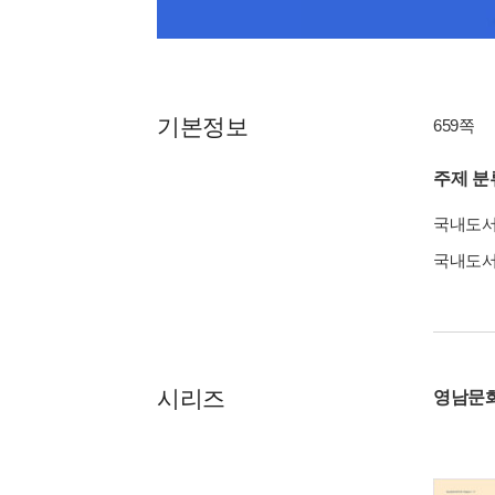
기본정보
659쪽
주제 분
국내도
국내도
시리즈
영남문