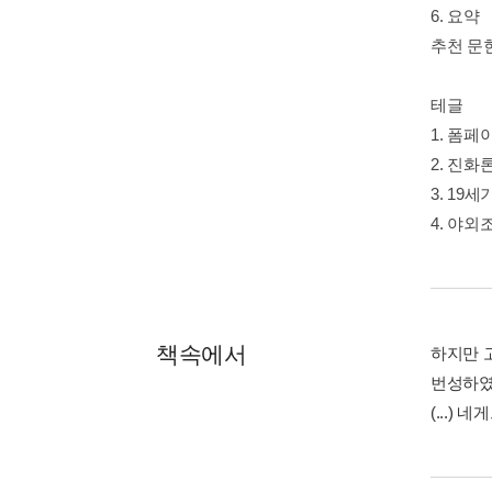
6. 요약
추천 문
테글
1. 폼
2. 진화
3. 19
4. 야외
책속에서
하지만 
번성하였
(...)