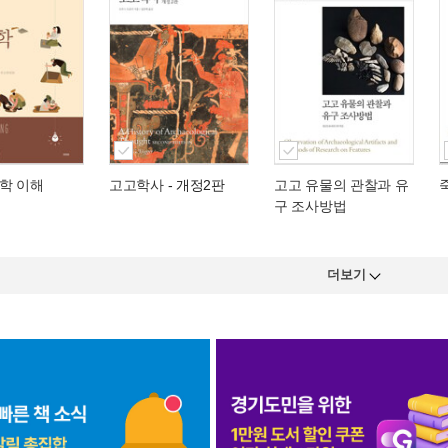
학 이해
고고학사
- 개정2판
고고 유물의 관찰과 유
구 조사방법
더보기