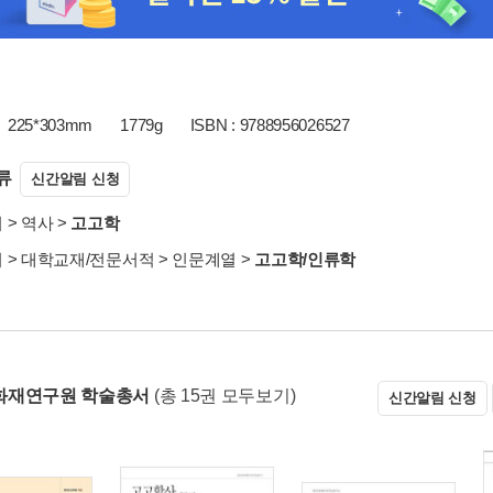
225*303mm
1779g
ISBN : 9788956026527
류
신간알림 신청
서
>
역사
>
고고학
서
>
대학교재/전문서적
>
인문계열
>
고고학/인류학
화재연구원 학술총서
(총 15권 모두보기)
신간알림 신청