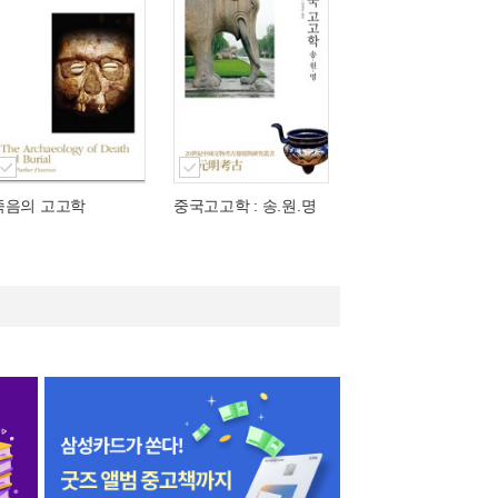
죽음의 고고학
중국고고학 : 송.원.명