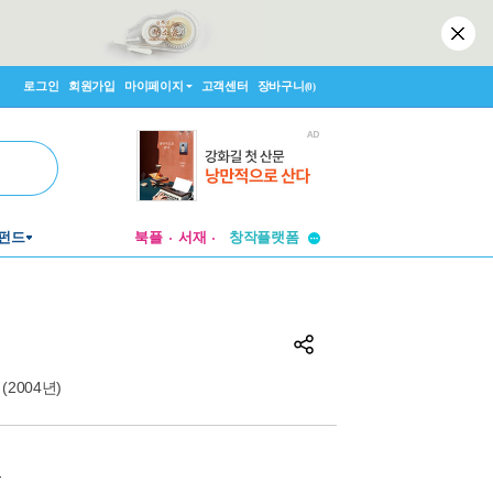
로그인
회원가입
마이페이지
고객센터
장바구니
(0)
펀드
북플
서재
투비컨티뉴드
창작플랫폼
투비컨티뉴드
e (2004년)
원