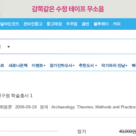
알라딘굿즈
온라인중고
중고매장
우주점
음반
블루레이
커피
서
스트
새로나온책
이벤트
정가인하도서
추천도서
작가와의 만남
북
구원 학술총서 1
회평론
2006-09-18
원제 : Archaeology: Theories, Methods and Practic
정가
40,000