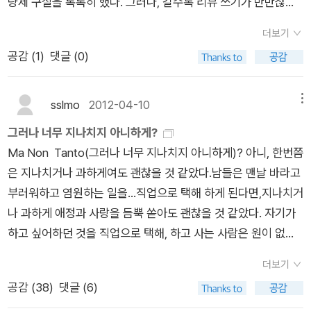
기가 있는 곳으로 나를 이끌어주지. 정신을 차리면 약초 앞에 서
량제 구실을 톡톡히 했다. 그러나, 갈수록 리뷰 쓰기가 만만찮게
고 있는 여행하는 나무가 이 분의 최고의 작품으로 저에게는 남게
감, 답답함, 뿌듯함 등 여러 감정들을 통해 제자신이 조금은 성장
있는 거야. 식물도 인간과 마찬가지로 영혼을 갖고 있으니까. (클
다가오기 시작했다. 언제부터였을까. 지난 해 10월, 무릎인대가
되겠죠. 그렇게 생각하니 너무 아타깝고 가슴이 아픕니다.
하지 않았을까 생각해봅니다... 10기 에세이 신간평가단 활동을
더보기
링깃족 인디언)- 밤이 되었다. 숲 입구에서 살짝 들어간 시냇가에
늘어나고 그 여파가 드디어는 족저근막염까지 몰고왔다. 여러 군
하면서 가장 기억에 남는 책은 호치노 미시오의 <나는 알래스카
공감 (
1
)
댓글 (0)
텐트를 쳤다. 오랜만에 활짝 갠 밤이었다. 하늘을 우러르자 까만
데의 병원 치료도 그때뿐이어서 오늘은 큰마음 먹고 멀리 있는 전
에서 죽었다> 입니다. 아름다운 책들이 많았지만 이 책은 제가
나뭇가지 그림자 사이로 쏟아질 듯한 별이 보였다. 수많은 별들이
문한방병원에 다녀왔다. 통증이 심한 건 아닌데 내가 그토록 좋아
가장 마지막에 읽어서 그런지 잔상이 크게 남아 있습니다. 작가의
뿜어내는 빛을 마주할 때마다 시간이 지난 의미를 새삼 되묻게 된
하는, 출근의 유일한 목적인 퇴근 산책을 할 수 없다는 것은 굉장
sslmo
2012-04-10
메뉴
최후가 너무 안타깝기도 하고요. 무엇보다 각 챕터가 시작되는 장
다. 수만 년 전의 별빛이 지금 내 눈동자를 비추고 있다. 몇 광년
히 우울한 일이 아닐 수 없다. 그때부터였으리라. 걷는 게 시원찮
그러나 너무 지나치지 아니하게?
에 쓰여진 다양한 글귀들이 참 좋았습니다. 그 글귀들을 공책에
떨어졌는지에 따라 저마다 다른 시간을 건너온 별빛들이다. 유장
아지면서 삶도 쓸쓸해졌고 리뷰쓰기도 조금씩 짜증이 나기 시작
Ma Non Tanto(그러나 너무 지나치지 아니하게)? 아니, 한번쯤
써보기도 하고, 몇번씩 다시 읽으면서 되새겼습니다. 특히 다음의
한 우주의 시간을 한눈에 바라보고 있는 셈이다.
했다. 평소 지론인 <걷듯이 읽고, 읽듯이 걷고>를 철저히 실천하
은 지나치거나 과하게여도 괜찮을 것 같았다.남들은 맨날 바라고
문장이 떠오르네요. Even though you are in your boat and
게 되었다고나 할까. 언행일치의 완벽한 삶을 구가하고 있다니...
부러워하고 염원하는 일을...직업으로 택해 하게 된다면,지나치거
I'm in my canoe, we share the same river life.- American I
겨우 산책 정도 가지고 이렇게 앓는 소리를 하게 되는 게 좀 부끄
나 과하게 애정과 사랑을 듬뿍 쏟아도 괜찮을 것 같았다. 자기가
ndian Elder Chief, Oren R. Lyno
럽긴 하지만. 하여간 걷는 것이 시원찮아지면서 리뷰 쓰기가 숙제
하고 싶어하던 것을 직업으로 택해, 하고 사는 사람은 원이 없을
s 네가 큰 배를 타고 내가 작은 카누
처럼 다가오기 시작했다. 글을 제대로 쓰려고 노력하기 보다는 어
것만 같았다.남들 다하는 일상사 근심 따위는 없고 마냥 행복하기
에 타더라도, 우리는 똑같은 생명의
떻게든 숙제는 해야 한다는 강박이 더 심했다. 타고난 성실성이
더보기
만 할 줄 알았었다.암튼 내가 엿보기에 그것이 그들의 천직인 것
강을 함께 건너야 한다. - 아메리
미적 감수성과 예술적인 노력에 앞섰다고나 할까. 재미 보다 성실
공감 (
38
)
댓글 (6)
같아 보였고,그 일을 하는 그들이 마냥 행복해 보여서 부러웠던
카 인디언 장로, 오렌 추장 또 이 문장도 기억에 남습니다. Life is
성이 앞서는 건 유쾌한 일이 아님을 절감하며 꾸역꾸역 10기 신