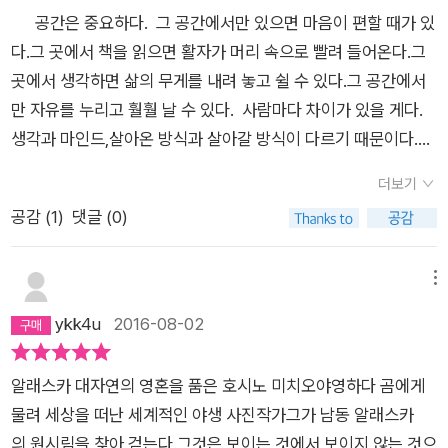
공간은 중요하다. 그 공간에서만 있으면 마음이 편할 때가 있
다.그 곳에서 책을 읽으면 활자가 머리 속으로 빨려 들어온다.그
곳에서 생각하면 삶의 무게를 내려 놓고 쉴 수 있다.그 공간에서
만 자유를 누리고 훨훨 날 수 있다. 사람마다 차이가 있을 게다.
생각과 마인드,살아온 방식과 살아갈 방식이 다르기 때문이다.나
는 호시노 미치오의 삶을 동경한다.알래스카가 어딘 지도 모르는
더보기
사람이 그 곳을 여행하고 3개월동안 살고 싶은 이유는 단 한 권의
공감 (
1
)
댓글 (0)
책으로 시작되었다. 삶의 방식은 저마다 다르다.방법과 가치 또
한 더 다르다.그럼에도 불구하고 오늘 이 하루를 찬란하게 살고자
하는 이유는 누구나 똑같다.어제보다 나은 오늘,오늘 보다 더 나
메뉴
은 내일을 바라는 것은 바로 꿈이다. 나는 호시노 미치오의 글을
ykk4u
2016-08-02
읽으며 그런 꿈을 꾸었다.많은 것을 가지지 않고 자발적 가난을
택했다.자연이 준 그 감사한 것을 소중히 사랑했다.곰을 물려 죽
알래스카 대자연의 영혼을 품은 호시노 미치오야영하다 곰에게
는 그 순간까지 자연과 함께 했다. 아쉽다...유작이 되어버린 이
물려 세상을 떠난 세계적인 야생 사진작가그가 남동 알래스카
한 권의 책에서 나는 그의 진정한 자유를 생각해보았다..진정한
의 원시림을 찾아 걷는다.그것은 보이는 것에서 보이지 않는 것으