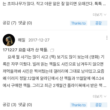
내려가는 호시노 미치오그는 글레이셔 베어라 불리는 신비의 파
는 초피나무가 많다. 작고 야문 알은 잘 말리면 오래간다. 톡톡 쏘
란 곰을 만나고 싶다.그는 그 곰을 보지 못한다. 그러나 그 곰의
면서 통통 틔우는 숨빛을 베푸는 열매일 텐데, 초피나무는 잎도
더보기
숨결을 느끼고 이해한다.나의 여행은 어떤가?'강변의 모래밭 위
알 못잖게 그윽한 터라, 후추잎은 어떠할는지 궁금하다. 《곰아,
공감 (
7
)
댓글 (0)
에는 늑대 발자국이 종종 찍혔다. 흑곰이 야영장 근처를 몇 번 지
언젠가 너를 만나고 싶었어》를 되새긴다. ‘진선출판사’는 호시노
나갔다. 하지만 글레이셔 베어는 결국 모습을 드러내지 않았다.
미치오 님 빛꽃을 오래오래 책으로 여미어 준다. 2004년에 처음
그래도 괜찮았다. 글레이셔 베어가 이 세상 어딘가에 존재하다는
옮겨 주었고, 이윽고 ‘청어람미디어’하고 ‘갈라파고스’에서 옮겼
해밀
2017-12-27
메뉴
것을 나는 알고 있었다. 글레이셔 베어의 숨결을 피부로 항상 느
는데, 그리 눈길이나 손길을 못 받았다고 느낀다. “곰을 찍은 사
171227 요즘 내가 산 책들.
꼈기 때문이다. 보는 것과 이해하는 것은 다르다. 설령 내가 미끼
람”으로만 여기기도 하지만, “옆에서 곰을 찍은 사람”이다. 이웃
요새 뭘 사기는 많이 사고 (책) 보기도 많이 보는데 (영화) 기
를 놓아 글레이셔 베어를 유인한다고 하더라도 진정한 글레이셔
을 헤아리고 동무를 마주하고 푸른별을 사랑하는 마음이라면, 누
록은 자꾸 미뤘다. 빌려 읽는 책들도 사진으로 남겨두지 않으면
베어를 보았다고 할 수 없다. 그러나 설령 눈에 보이지 않더라도
구나 글님과 그림님과 빛꽃님으로 설 수 있다. 쓰거나 그리거나
까먹을까봐 사진은 찍어뒀는데 갤러리에 그대로 남아있고.요즘
나무에서, 바위에서, 바람 속에서 나는 글레이셔 베어를 느끼고
찍기는 안 어렵다. 우리가 살아내는 오늘 이곳을 사람으로서 쓰고
왜 이러지 정말.12월에 알라딘에서 산 책들과 11월말에 예스24
이해할 수 있다. 무수한 진실이 우리 앞에 벌거벗겨져 끌려 나오
이웃으로서 그리고 동무로서 찍으면 된다. 삶을 쓸 적에 멋부릴
에서 구매한 책들. 그리고 최근 2개월간 플라이북에서 받은 책 2
고 온갖 신비가 속절없이 무너지는 지금, 보이지 않는 것에는 그
까닭이 없다. 살림을 그릴 적에 치레할 일이 없다. 사랑을 찍을 적
권. 더 늦기 전에 짧게 기록해둔다.먼저 플라이북 2권.《엄마야 배
래서 한층 더 깊은 의미가 있다. 박물관에 깨끗하게 보존된 토템
에 허울을 씌울 턱이 없다. ‘쓰는이’나 ‘짓는이’라는 길을 가고 싶
더보기
낭 단디 메라》와 《나는 알래스카에서 죽었다》.요새 관심사를 여
기둥이 아니라 숲속에서 비와 바람에 닳아 썩어 가는 토템 기둥이
다면, 언제나 ‘삶노래님’이자 ‘살림지기’로 가만히 걸어가면 된다.
공감 (
3
)
댓글 (0)
행으로 설정해둬서 여행 관련된 책을 받아보았다.개인적으로는
더욱 신성한 힘을 지니는 것처럼 말이다. 보이는 것에 탐욕하는