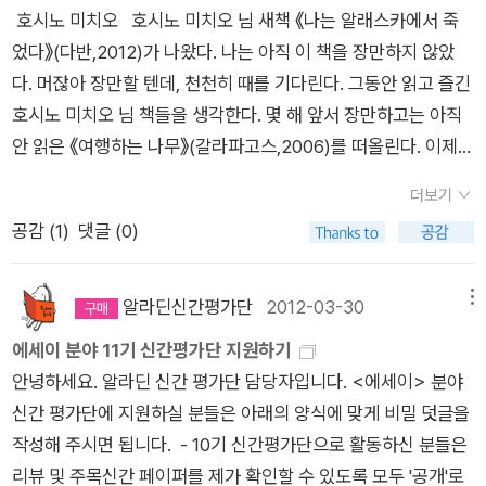
이어도 선정되다니 무라카미는 대단하다.
호시노 미치오 호시노 미치오 님 새책 《나는 알래스카에서 죽
은 관점으로 알래스카의 자연과 동물을 꾸준히 사진에 담아, 'Nat
었다》(다반,2012)가 나왔다. 나는 아직 이 책을 장만하지 않았
ional Geographic','Audubon'등에 작품을 발표했으며 일본 각
다. 머잖아 장만할 텐데, 천천히 때를 기다린다. 그동안 읽고 즐긴
지역과 미국 카네기 자연역사박물관에서 사진전을 열었다. 1996
호시노 미치오 님 책들을 생각한다. 몇 해 앞서 장만하고는 아직
년 8월 8일 취재차 방문한 시베리아 캄차카 반도 쿠릴 호수에서
안 읽은 《여행하는 나무》(갈라파고스,2006)를 떠올린다. 이제
불곰의 습격으로 갑자기 세상을 떠나게 된다. 맑고 투명한 글이
흙으로 돌아간 사람이기에 다른 책이 더 나올 수 없으리라 여겨,
곁들여진 그의 사진은 세계 각국에서 높은 평가를 받고 있다. 그
더보기
《여행하는 나무》를 몇 해 앞서 장만하고는 곧장 읽지 않았다. 아
이야기를 들으며 나는 눈에 보이는 것에 가치를 두는 사회와 보이
공감 (
1
)
댓글 (0)
껴 두었다. 금세 읽기엔 서운했다. 《알래스카, 바람 같은 이야기》
지 않는 것에 가치를 둘 줄 아는 사회의 차이를 생각했다. 그리고
(청어람미디어,2005)와 《노던 라이츠》(청어람미디어,2007)는
후자의 사상에 저항할 수 없을 만큼 강한 매력을 느꼈다. 어둠 속
읽었기에, 《여행하는 나무》는 한 해 두 해 읽기를 미루었는데, 새
에서 보이지 않는 생명의 기척이 한층 더 근원적으로 느껴지는 것
알라딘신간평가단
2012-03-30
메뉴
로운 책이 나왔다는 이야기를 듣고는, 그래 이제 이 책을 읽을 때
처럼.(40쪽)어떻게 보면,호시노 미치오가 추구한 건... 사진이 아
에세이 분야 11기 신간평가단 지원하기
가 되었다고 여긴다. 몇 해 앞서 장만한 《여행하는 나무》를 며칠
니라,사진이라는 것으로 대표되어지는 어떤 것이 아니었나 하는
안녕하세요. 알라딘 신간 평가단 담당자입니다. <에세이> 분야
에 한 차례 몇 쪽씩 읽다가 마지막 쪽을 덮으면, 비로소 《나는 알
생각이 든다.그가 밥 샘이란 불가사의한 클링깃족 인디언을 만나
신간 평가단에 지원하실 분들은 아래의 양식에 맞게 비밀 덧글을
래스카에서 죽었다》를 장만하겠지. 그리고, 이 책도 금세 읽기에
고,그와 함께 신비한 체험을 하게 되고, 그로부터 많은 것들을 배
작성해 주시면 됩니다. - 10기 신간평가단으로 활동하신 분들은
는 아쉽다고 여겨 한 해 두 해 찬찬히 묵히겠지. 설마, 몇 해 뒤에
우게 되는데,그건 바꾸어 말하면'보이지 않는 것'에 가치를 두는
리뷰 및 주목신간 페이퍼를 제가 확인할 수 있도록 모두 '공개'로