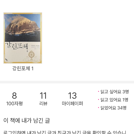
함께 여름 한철을 보내게 된 그는, 이후 오직 알래스카의 풍광을
담기 위해 사진가의 길을 걷게 된다. 그는 죽는 순간까지 알래스
카 전역을 여행하면서 그곳 특유의 태곳적 풍광과, 보이는 모든
것이 저마다 영혼을 품고 살아 숨 쉬는 듯한 그곳 원주민 신화의
세계에 깊이 매혹되었다. 『나는 알래스카에서 죽었다 - 호시노 미
치오의 마지막 여정』은 그가 정령신앙과 신화의 흔적을 쫓아 알
래스카 원주민 사회 곳곳을 순례하며 남긴 글과 사진, 그리고 시
베리아 여행의 마지막 메모까지를 담은 책이다. 17회로 예정되었
강린포체 1
던 이 책은 14회의 집필 후 연어 시체를 찍기 위해, 그리고 그 밖
의 몇 가지 다른 예정과 목적으로 떠난 캄차카 반도 여행 중 일어
읽고 싶어요 3명
8
11
13
난 끔찍한 사고 탓에 안타깝게도 호시노 미치오의 미완의 유작이
읽고 있어요 1명
되고 말았다. 알래스카와 곰을 유난히 사랑했던 호시노 미치오는
100자평
리뷰
마이페이퍼
읽었어요 34명
시베리아 캄차카 반도에서 야영을 하다가 곰의 습격을 받아 사망
했다. 그의 절친했던 친구 셀리아 헌터의 말처럼 인생이란 무언가
이 책에 내가 남긴 글
를 계획하는 사이에 일어나는 다른 사건이듯, 그는 여정을 마무리
로그인하면 내가 남긴 글과 친구가 남긴 글을 확인할 수 있습니