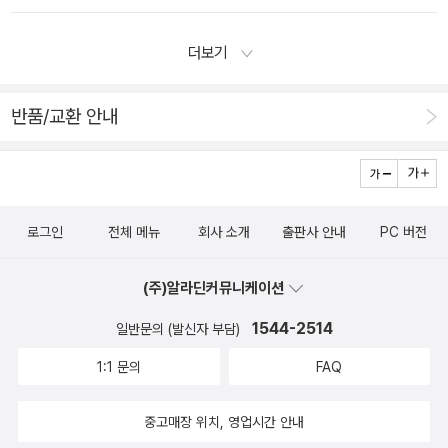
지원해주세요
업카드 만들기 유아/어린이/청소년시골쥐와 감자튀김별이 된
어 별조차도 같은 장소에 머무르지 않는다. 나는 '사람이 궁극적
소년 자기계발고전혁명우리는 어떻게 설득 당하는가 에세이1인
으로 알고자 하는 것'이 무엇인지를 생각했다. 일만년을 여행한
더보기
분 인생나는 알래스카에서 죽었다 소설스노우맨옆 무덤의 남자
별빛이 전해주는 우주의 깊이, 인간이 먼 옛날부터 간절하게 바란
예술/대중문화나를 세우는 옛그림음악의 탄생 인문/사회/과학
피안의 세계, 무슨 목적을 위해, 어떤 미래를 향해 살아가느냐 하
반품/교환 안내
카프카 평전검열에 관한 검은 책
는 인간 존재의 의미ㆍㆍㆍㆍㆍㆍ. 이 모든 것들이 사실은 이어져
있는 것만 같은 느낌이 들었다. 그러나 인간이 진정 알고 싶은 것
을 알고 말았을 때, 과연 우리는 살아갈 힘을 손에 넣을까? 아니
면 잃어버리게 될까? 알고픈 것을 알려는 마음이 인간을 지탱해
로그인
전체 메뉴
회사 소개
출판사 안내
PC 버전
주지만, 알고자 하는 것을 결국 알 수 없기에 우리는 살아갈 수 있
는 것이 아닐까?(161쪽)다시말해, 호시노 미치오가 그의 사진을
(주)알라딘커뮤니케이션
통하여 표현하고자 한 것들이 물질문명이나 기술문명 따위의 눈
1544-2514
일반문의 (발신자 부담)
에 보이는 것이 아닌, 신화와 전설 속에서 빛을 발하는 영혼 같은
1:1 문의
FAQ
눈에 보이지 않는 것들이라서...충분한 공감과 소통에 실패한 듯
보이기도 할지 모르겠다.숲을 산책하며 밥의 아내 도우가 해준 이
중고매장 위치, 영업시간 안내
야기를 되새겼다. 퀸샬럿 섬을 밥과 함께 여행했을 때 하이다족