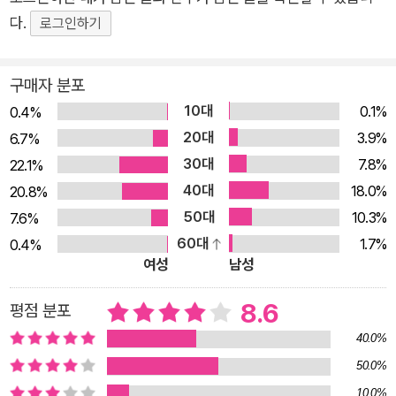
하지 못한 채 갑작스레 세상을 등지고 말았다. 그의 마지막 여행
다.
로그인하기
을 기록한 이 책이 더욱더 각별한 의미를 갖는 이유이다. 여행은
지나가는 땅에 잠든 영혼들을 흔들어 깨우는 일이다. 호시노 미치
구매자 분포
오가 글과 사진으로 복원한 알래스카의 신화! 그의 마지막 여행을
10대
0.1%
이끈 것은 거대한 까마귀의 신화였다. 이 영험한 동물은 마지막
0.4%
20대
빙하기 시절, 지금의 베링해를 건너 알래스카로 이주한 몽골로이
3.9%
6.7%
드 집단의 신화 속에 공통적으로 등장하는 주인공이자 조물주이
30대
7.8%
22.1%
다. 호시노 미치오는 알래스카에서 시베리아로, 몽골로이드의 이
40대
18.0%
20.8%
동 경로를 거슬러 여행했다. 그 장구한 여정에서 접하게 될 여러
50대
10.3%
7.6%
부족의 정령신앙과 신화의 흔적들을 두루 살펴, 몽골로이드를 하
60대
1.7%
0.4%
여성
남성
나로 엮는 공통된 뿌리를 찾아내겠다는 포부를 품었기 때문이다.
큰까마귀 신화의 정체를 좇던 저자가 신비한 인디언과 운명적으
8.6
평점 분포
로 만나고, 그 만남은 마침내 몽골로이드의 위대한 여행을 따라가
40.0%
는 여정으로 이어진다. 에스키모나 알래스카 인디언의 정령신앙
50.0%
과 신화에 대한 호시노 미치오의 남다른 관심은, 그것들이 담고
있는 공존과 상생의 세계관이 지닌 미덕에 뿌리를 두고 있다. 자
10.0%