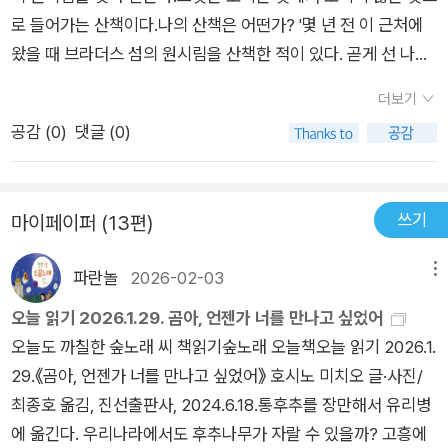
자유란,,,자신이 살고 싶은 대로 사는 것이다.그는 충분히 그렇게
로 들어가는 산책이다.나의 산책은 어떤가? '몇 년 전 이 근처에
살았다.그래서 그가 더욱 멋지다...
왔을 때 브라더스 섬의 원시림을 산책한 적이 있다. 곧게 선 나무
와 쓰러진 나무, 땅바닥과 바위를 온통 이끼가 덮어 숲 전체를 하
더보기
나의 생명체 같은 불가사의한 세계로 빚어내고 있었다. 나는 무언
공감 (
0
)
댓글 (0)
가에 홀린 것처럼 숲속을 헤맸다. 고요 속에서 가만히 정지한 숲
의 기운을 느끼며 이전엔 몰랐던 시간의 잣대를 찾았는지도 모르
겠다. 까마득한 시간의 흐름 속에서 숲은 아주 조금씩 움직이고
쓰기
마이페이퍼 (13편)
있었기 때문이다. 보이지 않는 숲의 움직임을 그때의 나는 애타
게 감지하고 싶었던 것일 테다.' '한때 이 땅을 가득 메웠던 빙하가
파란놀
2026-02-03
메뉴
서서히 후퇴한 뒤, 고개를 내민 새 흙에 어느 새 나무가 자라고 깊
숙한 골짜기에는 밀려드는 바닷물과 함께 고래가 돌아왔다. 지구
오늘 읽기 2026.1.29. 곰아, 언젠가 너를 만나고 싶었어
의 역사는 같은 일을 몇 번이나 반복했을까? 문득 신비로운 감각
오늘도 까칠한 숲노래 씨 책읽기숲노래 오늘책오늘 읽기 2026.1.
이 온몸을 휘감았다. 숲도, 빙하도, 고래도 장구한 시간의 흐름 속
29.《곰아, 언젠가 너를 만나고 싶었어》 호시노 미치오 글·사진/
에서 서로 깊이 연결되어 있는 것 같은 느낌이었다.' 대자연을 간
최종호 옮김, 진선출판사, 2024.6.18.통후추를 장만해서 유리병
직한 알래스카 타센티니 강, 인디언 말로 '큰까마귀의 강'을 따라
에 옮긴다. 우리나라에서도 후추나무가 자랄 수 있을까? 고흥에