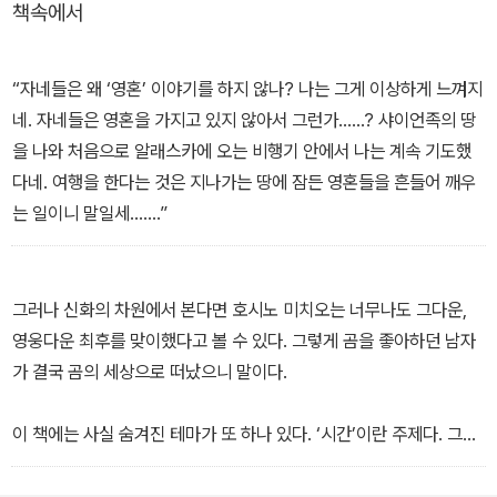
책속에서
그의 마지막 여행을 이끈 것은 거대한 까마귀의 신화였다. 이 영험한
동물은 마지막 빙하기 시절, 지금의 베링해를 건너 알래스카로 이주
“자네들은 왜 ‘영혼’ 이야기를 하지 않나? 나는 그게 이상하게 느껴지
한 몽골로이드 집단의 신화 속에 공통적으로 등장하는 주인공이자 조
네. 자네들은 영혼을 가지고 있지 않아서 그런가……? 샤이언족의 땅
물주이다. 호시노 미치오는 알래스카에서 시베리아로, 몽골로이드의
을 나와 처음으로 알래스카에 오는 비행기 안에서 나는 계속 기도했
이동 경로를 거슬러 여행했다.
다네. 여행을 한다는 것은 지나가는 땅에 잠든 영혼들을 흔들어 깨우
는 일이니 말일세…….”
그 장구한 여정에서 접하게 될 여러 부족의 정령신앙과 신화의 흔적
들을 두루 살펴, 몽골로이드를 하나로 엮는 공통된 뿌리를 찾아내겠
다는 포부를 품었기 때문이다. 큰까마귀 신화의 정체를 좇던 저자가
그러나 신화의 차원에서 본다면 호시노 미치오는 너무나도 그다운,
신비한 인디언과 운명적으로 만나고, 그 만남은 마침내 몽골로이드의
영웅다운 최후를 맞이했다고 볼 수 있다. 그렇게 곰을 좋아하던 남자
위대한 여행을 따라가는 여정으로 이어진다.
가 결국 곰의 세상으로 떠났으니 말이다.
이 책에는 사실 숨겨진 테마가 또 하나 있다. ‘시간’이란 주제다. 그가
『가정화보』의 담당 편집자에게 보낸 메모 중에 ‘최종적인 테마는 숲
과 고래와 빙하를 연결하는 겁니다. 그러니까 숲도 고래도 빙하도 다