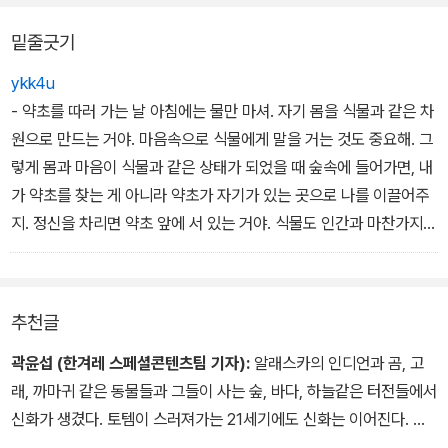
같은 것이 아닐까 하는 것이지요. 즉 시간이라는 게 테마가 아닐까 하
밑줄긋기
는 생각이 듭니다.’라는 말이 있다. 그런 진리를 호시노 미치오는 알래
스카란 땅에서 풍경과 동물에게 배우고, 거기 사는 사람들의 말에서
ykk4u
힘을 얻으며, 신화적인 직관력에 이끌려 터득했다. 그리고 사진과 언
- 약초를 따러 가는 날 아침에는 물만 마셔. 자기 몸을 식물과 같은 차
어로 그것을 표현하려 끊임없이 노력했다. 그 마지막 성과가 이 한 권
원으로 만드는 거야. 마음속으로 식물에게 말을 거는 것도 중요해. 그
의 책이다.
렇게 몸과 마음이 식물과 같은 상태가 되었을 때 숲속에 들어가면, 내
- 「호시노 미치오가 의도한 것」중
가 약초를 찾는 게 아니라 약초가 자기가 있는 곳으로 나를 이끌어주
지. 정신을 차리면 약초 앞에 서 있는 거야. 식물도 인간과 마찬가지로
영혼을 갖고 있으니까. (클링깃족 인디언)
- 밤이 되었다. 숲 입구에서 살짝 들어간 시냇가에 텐트를 쳤다. 오랜
추천글
만에 활짝 갠 밤이었다. 하늘을 우러르자 까만 나뭇가지 그림자 사이
로 쏟아질 듯한 별이 보였다. 수많은 별들이 뿜어내는 빛을 마주할 때
곽윤섭 (한겨레 스페셜콘텐츠팀 기자):
알래스카의 인디언과 곰, 고
마다 시간이 지난 의미를 새삼 되묻게 된다. 수만 년 전의 별빛이 지금
래, 까마귀 같은 동물들과 그들이 사는 숲, 바다, 하늘같은 터전들에서
내 눈동자를 비추고 있다. 몇 광년 떨어졌는지에 따라 저마다 다른 시
신화가 생겼다. 토템이 스러져가는 21세기에도 신화는 이어진다. 눈
간을 건너온 별빛들이다. 유장한 우주의 시간을 한눈에 바라보고 있
으로 본 것은 카메라로 찍을 수 있지만 입에서 입으로 전해지는 신화