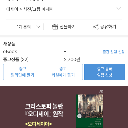
에세이
>
사진/그림 에세이
선물하기
공유하기
새상품
-
eBook
-
출간 알림 신청
중고상품 (32)
2,700원
중고
중고
중고 등록
알라딘에 팔기
회원에게 팔기
알림 신청