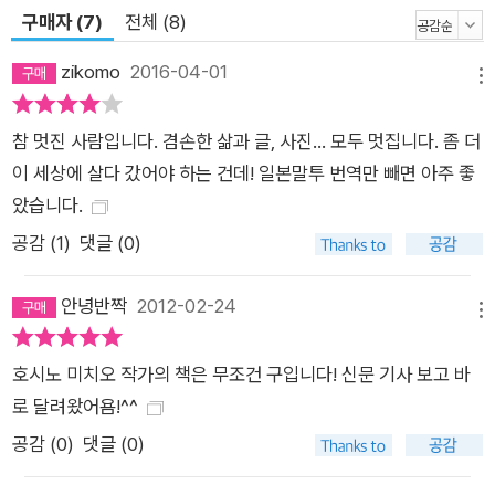
를 사로잡았던 강렬한 유혹의 근원을 짐작하게 만든다.
구매자 (7)
전체 (8)
zikomo
2016-04-01
메뉴
참 멋진 사람입니다. 겸손한 삶과 글, 사진... 모두 멋집니다. 좀 더
이 세상에 살다 갔어야 하는 건데! 일본말투 번역만 빼면 아주 좋
았습니다.
공감 (
1
)
댓글 (0)
안녕반짝
2012-02-24
메뉴
호시노 미치오 작가의 책은 무조건 구입니다! 신문 기사 보고 바
로 달려왔어욤!^^
공감 (
0
)
댓글 (0)