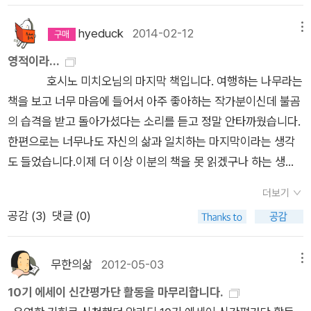
뚜벅뚜벅 걷는 곳마다 이야기가 샘솟는다.#星野道夫 #クマよ
전자 쪽이 내 취향에 가까웠다.예스24에서 11월에 구매한 책 6
서양 문명과 보이지 않는 것의 의미를 받드는 인디언 문명의 충돌
ㅍㄹㄴ글 : 숲노래·파란놀(최종규). 낱말책을 쓴다. 《풀꽃나무 들
권.선물하려고 구매했던 《파리의 아파트》는 진작 내 품을 떠났
hyeduck
2014-02-12
메뉴
호시노 미치노는 퀸살럿 섬의 토템 기둥을 둘러싼 갈등에서 그것
숲노래 동시 따라쓰기》, 《새로 쓰는 말밑 꾸러미 사전》, 《미래세
고, 강철의 연금술사 세 권은 책장에 함께 꽂아두었다. 《현남 오
을 본다. 나는 어느 편인가?'20세기가 되고 강국의 박물관이 전
영적이라...
대를 위한 우리말과 문해력》, 《들꽃내음 따라 걷다가 작은책집을
빠에게》는 아직 읽지 못했고, 《아이 캔 스피크 영상대본집》은 구
세계의 역사적 미술품 수집에 앞다퉈 나서는 시대의 막이 올랐다.
호시노 미치오님의 마지막 책입니다. 여행하는 나무라는
보았습니다》, 《우리말꽃》, 《쉬운 말이 평화》, 《곁말》, 《책숲마
성이 기대 이상으로 좋아서 만족.알라딘에서 12월에 구매한 책 7
퀸샬럿 섬도 그 대상에서 예외는 아니었다. 대다수의 토템 기둥이
책을 보고 너무 마음에 들어서 아주 좋아하는 작가분이신데 불곰
실》, 《우리말 수수께끼 동시》, 《시골에서 살림 짓는 즐거움》, 《이
권.리젤로테와 마녀의 숲 3-5권을 중고책으로 마저 구입했다.5
강국에 의해 저들의 나라로 빠져나갔다. 살아남은 이이더족의 자
의 습격을 받고 돌아가셨다는 소리를 듣고 정말 안타까웠습니다.
오덕 마음 읽기》을 썼다. blog.naver.com/hbooklove+‘김어준
권을 다 읽고 깨달았는데, 장기 휴재에 들어간 작품이었다. 작품
손은 반발하기 시작했다. 그들은 신성한 장소를 세월의 흐름 속에
한편으로는 너무나도 자신의 삶과 일치하는 마지막이라는 생각
처남’ 인태연 전 비서관, 소상공인진흥공단 이사장에https://n.n
이 내 취향을 저격해서 여러모로 아쉬운 휴재.《일단 오늘은 나한
사라지도록 방치하겠다고 선언했다. 인류사에 있어 중대한 가치
도 들었습니다.이제 더 이상 이분의 책을 못 읽겠구나 하는 생각
ews.naver.com/mnews/ranking/article/032/000342438
테 잘합시다》는 도서관에서 연이은 대출-예약-상호대차를 기다
를 지니는 토템 기둥을 보존하기 위해 애쓰는 외부의 압력마저 단
에 너무나도 서운했던터라 마지막 책이라는 말에 기대가 컸습니
1?ntype=RANKING조국혁신당 '성비위 폭로' 강미정 전 대변
리다 지쳐서 구매했다.믿고 보는 중혁작가님의 에세이 《무엇이든
더보기
호히 거부한 것이다. '그 땅과 깊은 연관을 맺은 영적인 것을 무의
다. 그런데, 기대가 너무 컸던걸까요... 본인이 쓴 글이긴 하지만
인, 피의자로 입건https://n.news.naver.com/article/437/00
쓰게 된다》와 아르테미스 표지에 치여서 구매한 《마션》-《아르테
공감 (
3
)
댓글 (0)
미한 장소에 가져가서까지 보존하려는 이유가 무엇인가? 우리는
직접 책으로 만들지 않아서 그런걸까요. 책이 전작들과 비교하면
00475883靑 '中 서해 구조물 이동, 의미 있는 진전으로 환영'h
미스》 2권 세트.다이어리가 3권이 더 생겼다.2018년엔 다이어
언젠가 토템 기둥이 닳아빠지고 울창한 숲이 모든 것을 뒤덮어 소
약간 기대이하였습니다. 영적이라든가 영혼이라는 말에 대해 남
ttps://n.news.naver.com/mnews/article/001/001587086
리만 쓰다 보낼 생각인가.사진에 없는데 마리몬드 가계부도 받아
멸시켜도 상관없다. 그곳은 언제까지 신성한 장소로 남아 있을 것
들은 어떤 느낌을 갖고 계신지 모릅니다. 다만 제게는 어느 노래
1?sid=100中, 서해구조물 1개 이전… 韓 “의미있는 진전 평가”h
무한의삶
2012-05-03
메뉴
서 요건 엄마한테 토스할 생각이고알라딘은 내가 쓰고 아르테미
이다. 왜 이해하지 못하는가?' 그 이야기를 들으며 나는 눈에 보
의 사랑이란 말이 점점 그 의미를 읽어간다는 가사처럼 영적이라
ttps://n.news.naver.com/mnews/article/020/00036928
10기 에세이 신간평가단 활동을 마무리합니다.
스 다이어리 2권 중 한 권은 요즘 책 읽는데 재미붙인 지인 분께
이는 것에 가치를 두는 사회와 보이지 않는 것에 가치를 둘 줄 아
는 말도 그런것 같습니다. 너무 많이 남발되어서인지 웬지 싸구려
99?sid=100+[스포츠머그] ''요시하라 매직'이요? 비결은…' '꼴