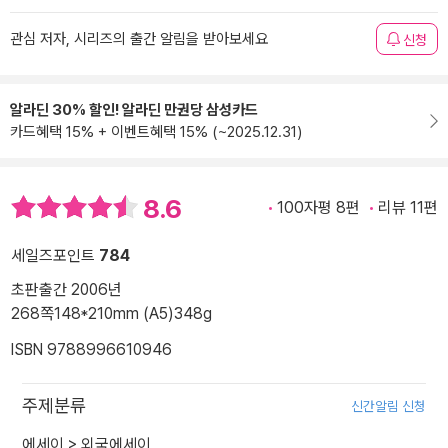
관심 저자, 시리즈의 출간 알림을 받아보세요
신청
알라딘 30% 할인! 알라딘 만권당 삼성카드
카드혜택 15% + 이벤트혜택 15% (~2025.12.31)
8.6
100자평 8편
리뷰 11편
세일즈포인트
784
초판출간 2006년
268쪽
148*210mm (A5)
348g
ISBN 9788996610946
주제분류
신간알림 신청
에세이
>
외국에세이