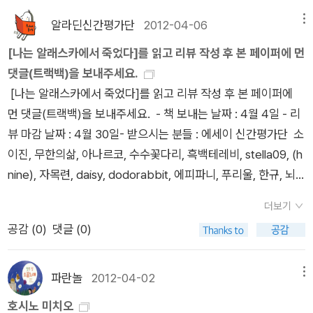
사람들, 둘에 관한 책을 읽었다. 한명은 사진작가 '호시노 미치
what happen to you while you are making. (인생이란 무언
간평가단 마지막 리뷰를 쓰고, 11기 신간평가단에는 일말의 희망
오'이고, '호시노 미치오'의 사진은 우연한 기회에 보게 되었다.
가를 계획하는 사이에 일어나는 다른 사건) 이 말을 가슴에 새기
알라딘신간평가단
2012-04-06
메뉴
도 품지 말자고 생각했다. 속절없이 비처럼 떨어져 내리는 벗꽃을
사진에 관해서 아무것도 모르지만 그의 사진들의 주는 느낌은 남
고 가끔씩 되새겨 보렵니다. 10기 에세이 신간평가단 활동을 마
[나는 알래스카에서 죽었다]를 읽고 리뷰 작성 후 본 페이퍼에 먼
물끄러미 지켜보듯, 눈 앞에서 스치고 지나가는 신간평가단 공지
달랐다.스케일부터 웅장하고 담대한 것은 말할 것도 없고, 뭐랄까
무리하면서 내맘대로 베스트 5를 뽑아보면 다음과 같습니다.
댓글(트랙백)을 보내주세요.
는 내 굳은 의지와는 별도로 내 마음 한 구석을 쓸쓸하게 적셔왔
사람의 영혼 따위를 담고 있는 것 같은 느낌이랄까?사진을 들여
후반기에 읽었던 책들이
[나는 알래스카에서 죽었다]를 읽고 리뷰 작성 후 본 페이퍼에
음을, 그래서 이 짧은 봄이 더 아쉬웠음을 숨기고 싶지 않다. 허나
다보고 있노라면, 사진을 매개로 나에게 뭔가 계속 말을 걸어오는
주로 선정되었네요. ^_^~ 베스트 5를 생각하면서 머리를 굴리다
먼 댓글(트랙백)을 보내주세요. - 책 보내는 날짜 : 4월 4일 - 리
숙제에서 벗어나니 한편으로는 기쁘기도 하다. 그러면 마지막 미
느낌이었다.나에게 그런 느낌을 주었던 사진을 찍은 사진작가 '호
보니 에세이 분야에서 활동할 수 있어서 참 행복했다 싶습니다.에
뷰 마감 날짜 : 4월 30일- 받으시는 분들 : 에세이 신간평가단 소
션! 1) 10기 신간평가단 도서 중 가장 좋았던 책으로는 <빌 브라
시노 미치오'가 이미 고인故人이 되었다는 사실을 이 책 <나는
세이 라는 분야가 인문, 사회, 정치, 경제, 소설 등 다양한 분야를
이진, 무한의삶, 아나르코, 수수꽃다리, 흑백테레비, stella09, (h
이슨의 대단한 호주 여행기>를 꼽고 싶다. 내가 호주를 여행한다
알래스카에서 죽었다>를 통하여 알게 되었다. 호시노 미치오<
모두 망라할 수 있는 장르라는 생각이 듭니다.저는 정말 운이 좋
nine), 자목련, daisy, dodorabbit, 에피파니, 푸리울, 한규, 뇌
해도 절대로 이런 책을 쓸 수 없기에. 2) 10기 신간평가단
여행하는 나무>,<알래스카, 바람 같은 이야기>,<나는 알래스카
았어요!!! 아쉽게도 11기 신간평가단으로 활동할 수는 없지만 다
를씻어내자, 꼼쥐, 춤추는곰♪, nama, 에코하나 10기 신간평가
도서 중 내맘대로 베스트 5: 이 책에 소개된 <나스타샤>라는
에서 죽었다>,<곰아>,<노던라이츠> 나는 알래스카에서
시 만날 날을 고대하면서 오늘도 열심히 독서하겠습니다. 정말 감
더보기
단 마지막 도서입니다. 6개월간 고생 많으셨습니다!!! 정말 고맙
소설을 만날 수 있었다. 일상의 삶에 대한 어떤 통찰 같은 게
죽었다 호시노 미치오 글.사진, 임정은 옮김 / 다반 / 2012년 2
사합니다.
공감 (
0
)
댓글 (0)
습니다!
느껴졌다. 사는 대로 생각하는 게 아니라, 생각하는 대로 살
월 호시노 미치오는 일본에서 태어나 대학 경제학부를 졸업할 때
아야 겠다는 다짐을 하게 하는 책. 새삼 내게도 이상형의 인
까지는 사진과 관계없는 삶을 살다가,어느날 내셔널 지오그래픽
간이 있었으니, 그 이름 호시노 미치오! 무라카리 하루키의
파란놀
2012-04-02
메뉴
지에서 출간된 알래스카 마을의 사진을 보고 마음을 빼앗겨, 전공
책 중에서 기대에 못 미친 책이라 골라보았다. 기대에 못 미친 책
호시노 미치오
도 작파하고 사진을 하게 된다.동물 사진에만 국한되지 않고 폭넓