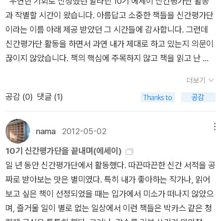
우연한 기회로 신청했던 알라딘 10기 에세이 신간평가단 활동
드릴 생각.
는 사회의 차이를 생각했다. 그리고 후자의 사상에 저항할 수 없
심령사같은 느낌을 주거든요. 영혼이니 심령이니 하는 말들도 약
찌 후보' 흥국생명의 대반전 이끄는 요시하라 감독 인터뷰http
과 작별할 시간이 왔습니다. 아름답고 소중한 책들을 신간평가단
을 만큼 강한 매력을 느꼈다. 어둠 속에서 보이지 않는 생명의 기
간 그렇구요. 우리가 가지고 있는것이 영혼인지 마음인지 양심인
s://m.sports.naver.com/volleyball/article/055/00013282
이라는 이름 아래 제공 받았던 그 시간들에 감사합니다. 그런데
척이 한층 더 근원적으로 느껴지는 것처럼.' 보이는 것보다 보이
지 전 모르겠습니다. 그저 두뇌의 전기작용일뿐일수도 있구요. 물
72'인쿠시 보유 구단' 정관장의 불편한 민낯... '경기력 없는 인
신간평가단 활동을 하면서 과연 내가 제대로 하고 있는지 의문이
지 않는 것이 더 크다. 더 깊다. 보이는 것보다 보이지 않는 것이
론 그렇다고 그런 것들을 다 무시하는것은 아닙니다. 가끔은 그런
기'는 사상누각, 이제는 '내실'이다https://m.sports.naver.co
끊이지 않았습니다. 책의 핵심에 주목하지 않고 책을 읽고 난 후
더 미묘하다. 더 신비하다. 보이는 것보다 보이지 않는 것이 더 근
것들을 생각해보고 말해보는것도 좋은 일이긴한데 요즘은 너무
m/volleyball/article/014/0005470010광주·전남 통합 특별
의 내 감정에 대해서만 쓴 것은 아닌지 송구스러운 마음도 듭니
원적이다. 더 영적이다. 호시노 미치오의 아름다운 영혼이 담긴
상업적으로 마구 남발되고 있다보니 그 가치를 못 느끼겠다는거
법 발의 연기…대전·충남과 동시 추진https://n.news.naver.co
더보기
다. 서평 기간을 지키기 위해 나름 고군분투(!)하면서 심리적으
사진과 글1996년 8월 8일 곰에게 운명적인 죽음을 맞기 직전까
죠.이 책에서 보면 영적이라는 말과 영혼이라는 말이 참 많이 등
m/article/056/0012114730?type=journalists+[속보] 李대
공감 (
0
)
댓글 (1)
로 좌충우돌도 해보았고, 아무래도 서평을 써야한다는 심리적 부
지의 기록을 담은 미완의 여행기그의 <여행하는 나무>만큼이나
장합니다. 조금 더 아꼈으면 좋았을껄 하는 생각이 들더군요. 작
통령 “‘설탕세’는 가짜뉴스…세금과 부담금은 달라”https://n.ne
담감이 있어서인지 마냥 독서를 즐길 수 없었던 때도 있었답니다.
감동적인 책 호시노 미치오는 말한다.'갖가지 동물, 한 그루 나무,
가분이 직접 만든 책이 아니라는 선입관 때문인지 몰라도 제가 보
ws.naver.com/article/029/0003007844?type=breaking
그런데 마지막 서평을 서재에 올리는데 참 뿌듯하고 상쾌하더군
nama
2012-05-02
메뉴
심지어 바람마저도 영혼을 가지고 존재하며 인간이 그들을 바라
기에는 글들이 정리가 덜 된것 같았어요. 여기에 쓰인 글이 완성
news트럼프 '마두로 체포때 '디스컴버뷸레이터' 사용…敵장비
요. 이 여행도 그럭저럭 잘 흘러갔구나 싶어서 말입니다. 신간평
보듯 인간을 응시한다.' 나는 그것을 아나?동물과 나무와 바람의
10기 신간평가단을 끝내며(에세이)
품이 아니라 그저 완성품을 만들기 위한 중간과정쯤으로 보였단
불능'https://n.news.naver.com/mnews/article/001/00158
가단 활동을 하면서 '나는 단순히 활자를 읽는다는 행위를 즐기는
응시를 느끼나?- 약초를 따러 가는 날 아침에는 물만 마셔. 자기
일 년 동안 신간평가단에서 활동했다. 따끈따끈한 신간 서적을 공
거죠. 아직 가공이 덜 된 상태로 세상에 덜컥 나와버렸다는 생각
65027?sid=104장동혁, 당무 복귀 첫 행보로 물가 점검…'고물
걸까?' 라는 의문이 들었습니다. 이것은 서평을 쓰는 과정에서 어
몸을 식물과 같은 차원으로 만드는 거야. 마음속으로 식물에게 말
짜로 받아보는 맛은 별미였다. 특히 내가 좋아하는 작가나, 읽어
이 듭니다. 제가 좋아했던 작가분의 마지막 책이니만큼 계속 보관
가인데 현금 살포'(종합)https://n.news.naver.com/mnews/a
려움을 만날 때면 종종 들었던 생각인데, 과연 내가 신간평가단으
을 거는 것도 중요해. 그렇게 몸과 마음이 식물과 같은 상태가 되
보고 싶은 책이 선정되었을 때는 입가에서 미소가 떠나지 않았으
할 생각이긴 합니다만 좋아할것 같지는 않네요. 앞으로 이 분은
rticle/003/0013736044?type=journalists
로 활동할 자격이 있는건가 라는 의문으로 흘렀고, 결과적으로 자
었을 때 숲속에 들어가면, 내가 약초를 찾는 게 아니라 약초가 자
며, 즐거울 일이 별로 없는 일상에서 이런 책들은 박카스 같은 청
새로운 책을 만들지 못하겠죠. 그러니 현재 제가 최고라고 생각하
아성찰(!)의 필요성을 제시해주었지요. 이 과정에서 느꼈던 자괴