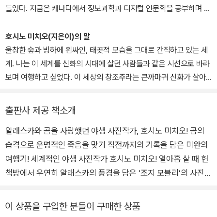
진협회상 특별상을 받았다. 저서로는 『알래스카, 바람 같은 이야기』,
들었다. 지금은 캐나다에서 정보과학과 디지털 인문학을 공부하며 때
『여행하는 나무』, 『숲으로』, 『나는 알래스카에서 죽었다』, 『긴 여행의
때로 영어와 일본어를 번역한다. 번역한 책으로 《혁명의 맛》, 《적군
도중』, 『영원의 시간을 여행하다』 등이 있다.
파》, 《덴데라》, 《나는 알래스카에서 죽었다》 등이 있다.
호시노 미치오(지은이)의 말
울창한 숲과 빙하에 휩싸인, 태곳적 모습을 그대로 간직하고 있는 세
계. 나는 이 세계를 신화의 시대에 살던 사람들과 같은 시선으로 바라
보며 여행하고 싶었다. 이 세상의 창조주라는 큰까마귀 신화가 살아
숨 쉬는 이곳에 가능한 한 가까이 다가가 보고 싶었다.
출판사 제공 책소개
알래스카와 곰을 사랑했던 야생 사진작가, 호시노 미치오! 곰의
습격으로 운명적인 죽음을 맞기 직전까지의 기록을 담은 미완의
여행기! 세계적인 야생 사진작가 호시노 미치오! 열아홉 살 때 헌
책방에서 우연히 알래스카의 풍경을 담은 ‘조지 모블리’의 사진집
을 보고, 거기 나온 에스키모 마을의 모습에 푹 빠져 촌장에게 방
문을 허락해 달라는 편지를 쓰게 된다. 몇 개월이 지나 마을 촌장
이 상품을 구입한 분들이 구매한 상품
에게서 방문을 환영하는 편지를 받고 그곳에서 에스키모 일가와