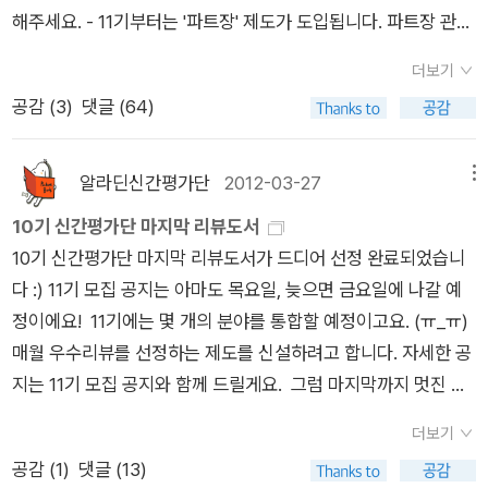
호시노 미치오 님 또다른 책이 한국말로 나올 수 있을까. 아직 한
법이라고 할 수 있겠고,어쩜 그 '보이지 않는 것'에'영혼'도 포함되
해주세요. - 11기부터는 '파트장' 제도가 도입됩니다. 파트장 관련
국말로 옮기지 않은 다른 책이 나올 수 있을까. 아니, 호시노 미치
었던 게 아닐까?' 다른 사람이 주는 음식을 절대 거절하면 한
해서는 모집 공지를 확인해주세요. 파트장에 지원하시는 분은 4
오 님이 무스를 찍고 카리부를 찍으며 곰을 찍은 두툼한 사진책이
돼.'란 말을 나는 밥에게 듣고 왔다. 우리 입에 들어간 음식은 죽은
더보기
번 문항에서 '예'를 선택해 주세요. ==================
한국에서 나올 수 있을까. 어린이들 읽는 판으로 꾸민 《곰아》(진
자와 우리 조상의 영혼이 먹는다는 믿음이 있기 때문이다. 포틀래
공감 (
3
)
댓글 (64)
======================================
선출판사,2004)와 《숲으로》(진선출판사,2005)는 있지만, 북극
치에서 중요한 것은 어린아이의 존재다. 영혼 재래를 믿는 클링깃
===================================== 1.
땅 누비며 빚은 커다랗고 두툼한 사진책은 언제쯤 어느 출판사에
족 사회에서는 이 시기에 태어난 친척 아기에게 죽은 자의 이름을
간단한 소개 및 하고 싶은 말을 남겨 주세요.2. 최근 작성한 리뷰
알라딘신간평가단
2012-03-27
메뉴
서 선보일 수 있을까. 글로 여민 작은 책과 나란히 놓을 만한, 사
붙인다. 그러고 나서 '안녕하세요, 할머니!'라고 아기의 몸으로 다
주소를 남겨 주세요. (리뷰 주소를 남기지 않을 경우 선정에서
10기 신간평가단 마지막 리뷰도서
진으로 빚은 커다란 책을 기쁘게 누릴 날을 꿈꾼다. (4345.4.2.
시 태어난 죽은 자에게 인사를 한다. 포틀래치의 열기 속에서 나
제외됩니다.)3. 10기 신간평가단으로 활동하셨나요? (예/아니
10기 신간평가단 마지막 리뷰도서가 드디어 선정 완료되었습니
달.ㅎㄲㅅㄱ)
는 눈에 보이지 않는 것에 가치를 두는 사회에 대한 양수가 복받
오)4. 에세이 분야 파트장으로 지원하시겠습니까? (예/아니오)
다 :) 11기 모집 공지는 아마도 목요일, 늦으면 금요일에 나갈 예
침을 느꼈다.ㆍㆍㆍㆍㆍㆍ자네들은 왜 '영혼' 이야기를 하지 않
======================================
정이에요! 11기에는 몇 개의 분야를 통합할 예정이고요. (ㅠ_ㅠ)
나? 나는 그게 이상하게 느껴지네. 자네들은 영혼을 가지고 있지
======================================
매월 우수리뷰를 선정하는 제도를 신설하려고 합니다. 자세한 공
않아서 그런가 ㆍㆍㆍㆍㆍㆍ? 샤이언족의 땅을 나와 처음으로
================= 신청 기간 : 3월 30일~4월 15일지
지는 11기 모집 공지와 함께 드릴게요. 그럼 마지막까지 멋진 활
알래스카에 오는 비행기 안에서 나는 계속 기도했다네. 여행을 한
원하시기 전에 모집 공지글을 꼭 읽어주세요. 타 분야와의 복수
동 부탁드려요!! 그 동안 고생 많으셨어요. 발송은 역시나 순차적
다는 것은 지나가는 땅에 잠든 영혼들을 흔들어 깨우는 일이니 말
지원이 불가능합니다. 10기 에세이 분야 신간평가단은 이런 책들
더보기
으로 진행하고 SMS 드리도록 하겠습니다.감사합니다! 경제/경
일세ㆍㆍㆍㆍㆍㆍ.'(97~99쪽) 모든 생명은 끊임없이 무한한 여
을 읽었습니다. :)아래 도서들에 관심이 가신다면 에세이 분야에
공감 (
1
)
댓글 (13)
영일의 미래시장은 정의로운가 실용/취미홈메이드 떡레시피팝
행을 계속하고 있다. 얼핏 보기에 정지한 것 같은 숲은 물론 심지