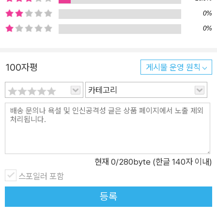
연을 개발과 착취의 대상인 무정물로 보는 기술문명의 시선과 달
0%
리, 알래스카의 신화적 세계 속에서 세상은 저마다 우열을 가릴
0%
수 없을 만큼 소중한 영혼들로 충만한 공생과 조화의 장으로 이해
된다. 후대 스토리텔러에게 밀교처럼 구전되는 알래스카 인디언
100자평
게시물 운영 원칙
의 신화와 전설은 물질문명의 관점에서는 좀처럼 이해하기 힘든
동화적인 세계를 연상시킨다. 그들은 생존을 위해 짐승을 사냥하
카테고리
는 행위조차도 영혼과 영혼의 교감으로 해석한다. 만물에 깃든 정
령을 존중하기에 그들은 생존에 필요한 최소한의 것만을 자연에
게서 얻어갈 뿐이다. 호시노 미치오가 글로 남긴 마지막 여행의
기록들도 담백하기 이를 데 없지만, 이 책에 수록된 알래스카의
사진들은 때 묻지 않은 자연이 주는 아름다움을 넘어 어떤 숭고미
현재
0
/280byte (한글 140자 이내)
까지 느끼게 한다. 울창한 숲 가운데 섞여 풍화되고 있는 토템기
스포일러 포함
둥의 모습과 큰까마귀의 전설을 형상화한 다양한 인디언 조형물
등록
들, 무엇보다도 빙하기의 지구 모습을 고스란히 담고 있는 듯한
알래스카 자연의 압도적인 풍광들은 청년 시절의 호시노 미치오