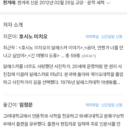
한겨레:
한겨레 신문 2012년 02월 25일 교양ㆍ문학 새책
는 셈이다.
는 찍히지 않는 것이 상식이다. 그 고정관념이 깨졌다. 이것은 호시노
미치오가 알래스카의 신화를 사진과 글로 재현해낸 이야기책이다.
저자 소개
지은이:
호시노 미치오
저자파일
신간알림 신청
최근작 :
<호시노 미치오의 알래스카 이야기>
,
<곰아, 언젠가 너를 만
나고 싶었어>
,
<긴 여행의 도중>
… 총 59종
(모두보기)
알래스카를 너무도 사랑했던 사진작가. 20세에 운명처럼 한 권의 사
진집에 이끌려 알래스카로 떠났다. 본국에 돌아와 게이오대학을 졸업
하고 사진작가의 길을 선택했다. 1978년 알래스카대학 야생동물관
리학부에 입학하면서 그곳에 정착한 후 알래스카의 대자연과 야생동
물, 주민들을 사진에 담고자 전심을 다했다. 1996년 캄차카에서 촬
옮긴이:
임정은
저자파일
신간알림 신청
영 도중 곰의 습격을 받고 43년의 짧은 생을 마감했다. 따뜻한 눈빛
으로 기록한 그의 사진과 글은 지금도 여전히 많은 사랑을 받고 있다.
고려대학교에서 언론학과 사학을 전공하고 와세다대학교 문화구상학
1986년 아니마 상, 1990년 기무라이헤이 사진상, 1999년 일본사
부에서 출판을 공부했다. 출판사 편집자로 일하며 주로 인문서를 만