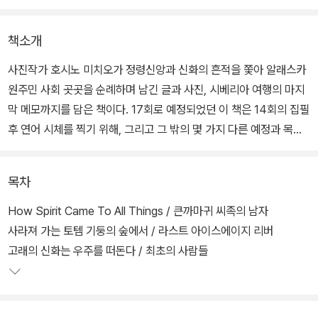
책소개
사진작가 호시노 미치오가 정령신앙과 신화의 흔적을 쫓아 알래스카
원주민 사회 곳곳을 순례하며 남긴 글과 사진, 시베리아 여행의 마지
막 메모까지를 담은 책이다. 17회로 예정되었던 이 책은 14회의 집필
후 연어 시체를 찍기 위해, 그리고 그 밖의 몇 가지 다른 예정과 목적
으로 떠난 캄차카 반도 여행 중 일어난 끔찍한 사고 탓에 안타깝게도
호시노 미치오의 미완의 유작이 되고 말았다.
목차
알래스카와 곰을 유난히 사랑했던 호시노 미치오는 시베리아 캄차카
How Spirit Came To All Things / 큰까마귀 씨족의 남자
반도에서 야영을 하다가 곰의 습격을 받아 사망했다. 그의 절친했던
사라져 가는 토템 기둥의 숲에서 / 라스트 아이스에이지 리버
친구 셀리아 헌터의 말처럼 인생이란 무언가를 계획하는 사이에 일어
고래의 신화는 우주를 떠돈다 / 최초의 사람들
나는 다른 사건이듯, 그는 여정을 마무리하지 못한 채 갑작스레 세상
을 등지고 말았다. 그의 마지막 여행을 기록한 이 책이 더욱더 각별한
의미를 갖는 이유이다.