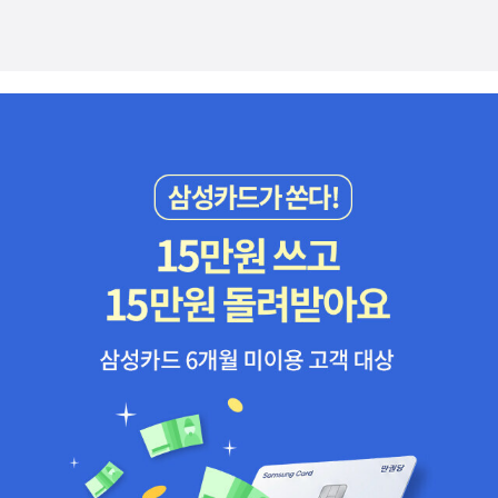
여자가 밥 앞에서 울음을 터뜨리던 모습을 나는 잊을 수가 없었
다. 도우에게 질문한 것은 그래서였다. 자신의 내밀한 괴로움을
어떻게 만난 지 한 시간이 채 안 된 낯선 사람에게 털어놓을 수 있
는 것일까? 밥이 힐러(신앙에 근거한 치유 능력을 가진 자) 라서
그랬을까? 도우는 내 추측을 부정하며 대답했다.'지금까지 그런
일은 몇 번이나 있었어. 헤아릴 수 없을 만큼 많이 있었어. 하지만
나는 사람이 다른 사람을 자기 힘으로 치유할 수는 없다고 생각
해. 대신 힘들어하는 사람을 바라보면서 곁에 있어 줄 수는 있어.
밥한테 그런 힘이 있는 걸지도 모르지. 젊었을 적에 떠난 여행에
서 밥은 몸소 지옥을 경험했어. 고통을 품은 사람들은 밥이 짊어
진 깊은 상처를 저도 모르게 느끼는 게 아닐까? 그래서 봇물이 터
져 콸콸 흘러나오듯 자기 상처를 털어놓게 되는 것 같기도 해. 밥
이 반세기 동안 방치되어 황폐해진 묘지를 십 년이 넘는 세월에
걸쳐 청소한 다음부터 싯카 인디언 사회가 조금씩 바뀌기 시작했
어. 젊은이들이 자신들의 문화에 눈뜨고 자신감을 조금씩 되찾게
되었지. 그건 결코 우연이 아니라고 생각해.' 문득 큰까마귀의 말