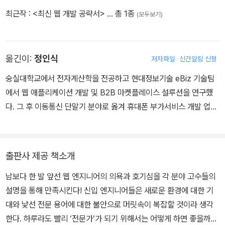
최근작 :
<최신 웹 개발 공략서>
… 총 1종
(모두보기)
옮긴이:
정인식
저자파일
신간알림 신청
숭실대학교에서 전자계산학을 전공하고 현대정보기술 eBiz 기술팀
에서 웹 애플리케이션 개발 및 B2B 마켓플레이스 설루션을 연구했
다. 그 후 이동통신 단말기 분야로 옮겨 휴대폰 부가서비스 개발 업무
를 담당했으며, 일본에서 키스코 모바일사업부 팀장으로 교세라의 북
미향 휴대폰 개발에 참여했다. 퇴직 후 현재는 일본 주식회사 WiseJI
n의 대표이사 겸 엔지니어로, 일본의 주요 통신사와 공공 서비스 분
출판사 제공 책소개
야에서 업무 프로세스 개선을 위한 IT 컨설팅을 펼치며 데이터 분석
남보다 한 발 앞선 웹 엔지니어의 의욕과 호기심을 각 분야 고수들의
관련 툴과 웹 서비스 개발을 하고 있다. 《네트워크 이해 및 설계 가이
설명을 통해 만족시킨다! 신입 엔지니어들은 새로운 환경에 대한 기
드(개정판)》(제이펍, 2022), 《배워서 바로 쓰는 스프링 부트 2》(한
대와 낯선 전문 용어에 대한 불안으로 머릿속이 복잡할 것이라 생각
빛미디어, 2020), 《알파고를 분석하며 배우는 인공지능》(제이펍, 2
한다. 하루라도 빨리 ‘전문가’가 되기 위해서는 어떻게 하면 좋을까?
019) 등 20권 이상의 책을 번역했다.