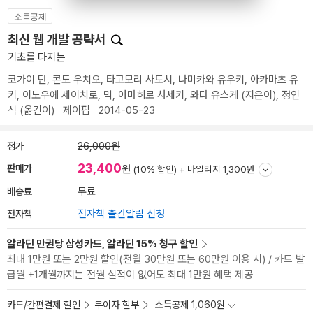
소득공제
최신 웹 개발 공략서
기초를 다지는
코가이 단
,
콘도 우치오
,
타고모리 사토시
,
나미카와 유우키
,
아카마츠 유
키
,
이노우에 세이치로
,
믹
,
아마히로 사세키
,
와다 유스케
(지은이),
정인
식
(옮긴이)
제이펍
2014-05-23
정가
26,000원
23,400
판매가
원
(10% 할인) +
마일리지 1,300원
배송료
무료
전자책
전자책 출간알림 신청
알라딘 만권당 삼성카드, 알라딘 15% 청구 할인
최대 1만원 또는 2만원 할인(전월 30만원 또는 60만원 이용 시) / 카드 발
급월 +1개월까지는 전월 실적이 없어도 최대 1만원 혜택 제공
카드/간편결제 할인
무이자 할부
소득공제 1,060원