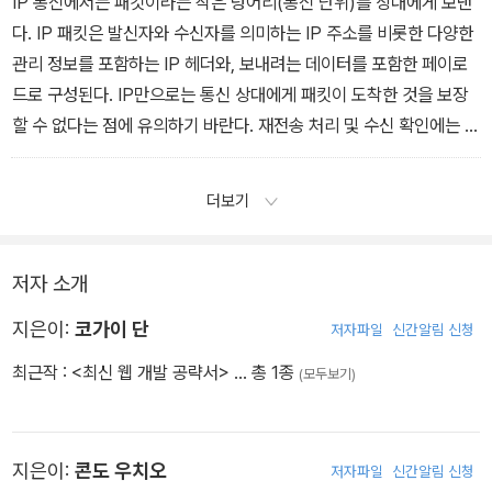
IP 통신에서는 패킷이라는 작은 덩어리(통신 단위)를 상대에게 보낸
서도 평균보다 높은 성능을 발휘하는 사용하기 편리한 모델이다. 다
다. IP 패킷은 발신자와 수신자를 의미하는 IP 주소를 비롯한 다양한
시 말해, 환경 변화에 강한 ‘유니버설 타입’의 데이터베이스라고 말할
관리 정보를 포함하는 IP 헤더와, 보내려는 데이터를 포함한 페이로
수 있다.
드로 구성된다. IP만으로는 통신 상대에게 패킷이 도착한 것을 보장
할 수 없다는 점에 유의하기 바란다. 재전송 처리 및 수신 확인에는 상
위 레이어인 TCP의 힘을 빌릴 필요가 있다.
더보기
저자 소개
지은이:
코가이 단
저자파일
신간알림 신청
최근작 :
<최신 웹 개발 공략서>
… 총 1종
(모두보기)
지은이:
콘도 우치오
저자파일
신간알림 신청