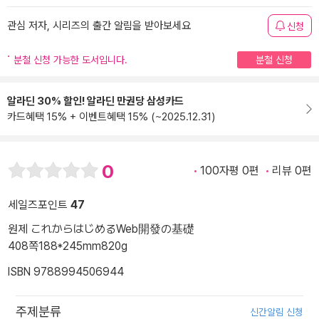
관심 저자, 시리즈의 출간 알림을 받아보세요
신청
분철 신청 가능한 도서입니다.
분철 신청
알라딘 30% 할인! 알라딘 만권당 삼성카드
카드혜택 15% + 이벤트혜택 15% (~2025.12.31)
0
100자평 0편
리뷰 0편
세일즈포인트
47
원제 これからはじめるWeb開發の基礎
408쪽
188*245mm
820g
ISBN 9788994506944
주제분류
신간알림 신청