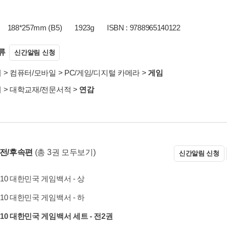
188*257mm (B5)
1923g
ISBN : 9788965140122
류
신간알림 신청
서
>
컴퓨터/모바일
>
PC/게임/디지털 카메라
>
게임
서
>
대학교재/전문서적
>
연감
 전/후속편
(총 3권 모두보기)
신간알림 신청
010 대한민국 게임백서 - 상
010 대한민국 게임백서 - 하
010 대한민국 게임백서 세트 - 전2권