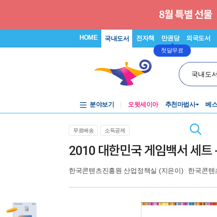
HOME
전자책
만권당
외국도서
국내도서
첫달무료
국내도
분야보기
오뒷세이아
추천마법사
베
무료배송
소득공제
2010 대한민국 게임백서 세트 
한국콘텐츠진흥원 산업정책실
(지은이)
한국콘텐