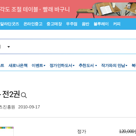
알라딘굿즈
온라인중고
중고매장
우주점
음반
블루레이
커피
서
스트
새로나온책
이벤트
정가인하도서
추천도서
작가와의 만남
북
- 전2권
츠진흥원
2010-09-17
정가
120,00