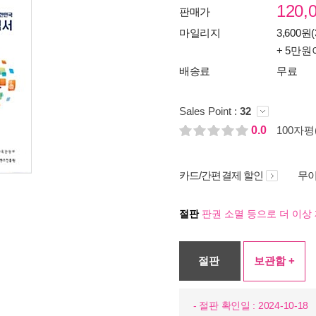
120,
판매가
마일리지
3,600원(
+ 5만원
배송료
무료
Sales Point :
32
0.0
100자평(
카드/간편결제 할인
무이
절판
판권 소멸 등으로 더 이상 
절판
보관함 +
- 절판 확인일 : 2024-10-18