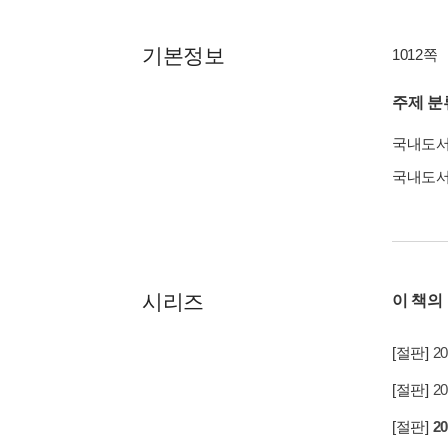
기본정보
1012쪽
주제 분
국내도
국내도
시리즈
이 책의
[절판]
2
[절판]
2
[절판]
2