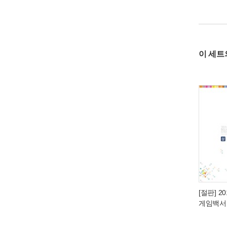
이 세트
[절판] 2
게임백서 