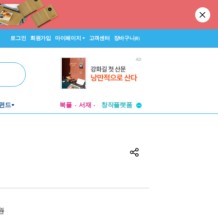
로그인
회원가입
마이페이지
고객센터
장바구니
(0)
투비컨티뉴드
펀드
북플
서재
창작플랫폼
투비컨티뉴드
0원