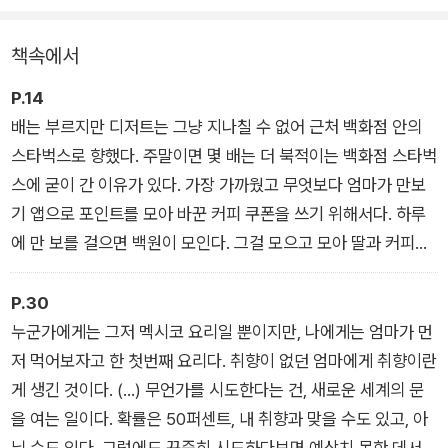
토’를 떠먹으며 뒤늦게 취향을 알게 된 이야기, 동생은 창피를 당
하지 않았으면 하는 바람으로 포크와 나이프로 ‘돈가스’를 먹는
책속에서
법을 알려주던 작은언니와의 추억 등, 책에 담긴 이야기는 그저
새로운 음식을 맛본 경험을 넘어 음식에 담긴 마음, 음식과 함께
P.14
한 사람들을 애틋하게 풀어놓는다.
배는 부르지만 디저트는 그냥 지나칠 수 없어 근처 백화점 안의
스타벅스로 향했다. 주말이면 몇 배는 더 북적이는 백화점 스타벅
『먹는 마음』에는 미처 전하지 못한 고마움, 미안함, 응원과 격려,
스에 굳이 간 이유가 있다. 가장 가까웠고 무엇보다 엄마가 만보
위로와 조언이 달콤 쌉쌀 짭짤한 음식 이야기와 함께 펼쳐지는 것
기 앱으로 포인트를 모아 바꾼 커피 쿠폰을 쓰기 위해서다. 하루
이다. 오래오래 같이 먹고 싶은 ‘그들’에게 말하지 못한 마음을 담
에 만 보를 걸으면 백원이 모인다. 그걸 모으고 모아 딸과 커피를
아 전하는 이 음식 연서(戀書)는 우리가 무심결에 흘려보낸 한
마시는 게 엄마의 소소한 즐거움 중 하나다. _「엄마의 티라미수」
끼, 그 한 끼를 내 곁의 사람과 함께하는 시간의 소중함을 새삼 일
에서
P.30
깨운다.
누군가에게는 그저 멕시코 요리일 뿐이지만, 나에게는 엄마가 먼
저 먹어보자고 한 첫번째 요리다. 취향이 없던 엄마에게 취향이란
게 생긴 것이다. (…) 무언가를 시도한다는 건, 새로운 세계의 문
을 여는 일이다. 확률은 50퍼센트, 내 취향과 맞을 수도 있고, 아
닐 수도 있다. 그럼에도 꾸준히 시도하다보면 예상치 못한 데서