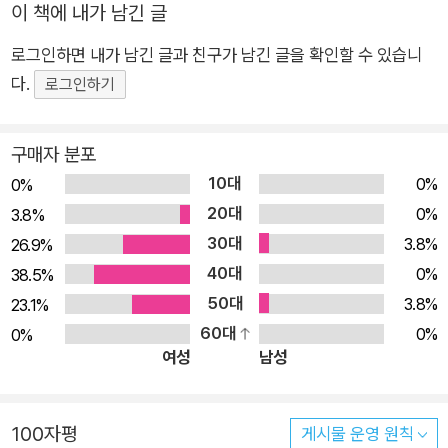
이 책에 내가 남긴 글
준 ‘보리차 음료’를 들이켜며 음식에 담긴 정성과 관심의 힘을 다
로그인하면 내가 남긴 글과 친구가 남긴 글을 확인할 수 있습니
시금 깨닫는다. 특히 이 책에서 빛나는 것은 나이 든 부모님들을
다.
낯선 음식의 세계로 인도하며 식탁 위 대화를 통해 미처 몰랐던
로그인하기
당신들의 모습을 이해해가는 여정이다. 파스타, 과카몰레, 파히타
접시를 앞에 두고 망설이면서도 딸의 재촉에 조심스레 맛의 지도
구매자 분포
를 넓혀가려는 모습을 보며, 저자는 당신들의 얼마 남지 않은 시
10대
0%
0%
간을 가늠하고는 오늘도 두 분을 최고의 식탁으로 안내하려 열심
20대
0%
3.8%
을 다한다. 앞으로 엄마 인생에 몇 번의 티라미수가 있을까? (중
30대
3.8%
26.9%
략) 시간이 허락하는 한 부지런히 엄마에게 설레는 ‘처음’을 선물
40대
0%
38.5%
해야겠다. 옹알이, 뒤집기, 걸음마 등등 나의 수많은 처음에 엄마
50대
3.8%
23.1%
가 있었던 것처럼 엄마의 무수한 ‘시작’에 이제 내가 있다. _「엄마
60대
0%
0%
의 티라미수」에서 어디를 가든 보리차를 내주면 바닥이 보일 때
여성
남성
까지 다 마신다. 아무리 배가 차도, 필요한 양의 물을 이미 충분히
마셨어도 마지막 한 방울도 남기지 않는다. 보리차 한잔에 담긴
100자평
크고 작은 마음들을 알기에 허투루 대할 수 없다. 마음이 헛헛하
게시물 운영 원칙