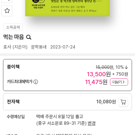
소득공제
먹는 마음
호사
(지은이)
문학동네
2023-07-24
종이책
15,000
원,
10%
13,500
원
+ 750원
11,475
원
카드최대혜택가
더보기
전자책
10,080
원
수령예상일
택배 주문시 8월 12일 출고
(중구 서소문로 89-31 기준)
변경