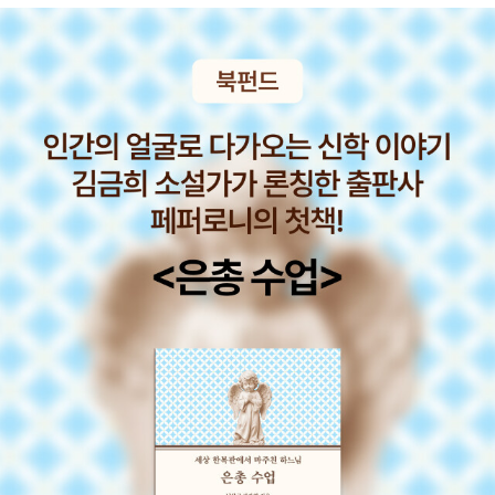
하지 못한 고마움, 미안함, 응원과 격려, 위로와 조언이 달콤 쌉쌀
짭짤한 음식 이야기와 함께 펼쳐진다. 오래오래 같이 먹고 싶은
‘그들’에게 말하지 못한 마음을 담아 전하는 이 음식 연서(戀書)
는 우리가 무심결에 흘려보낸 한 끼, 그 한 끼를 내 곁의 사람과
함께하는 시간의 소중함을 새삼 일깨운다. 설탕 한 스푼에 사랑
두 큰술, 소금 한 꼬집에 눈물 두 방울! ‘마음’이란 양념으로 버무
린, 평범하고도 특별한 음식 이야기 저자에게 ‘음식’을 먹는 일은
곧 ‘마음’을 먹는 일. 그 마음이란 음식을 만든 사람의 정성, 음식
이 전하는 이야기이기도 하지만, 더 좋은 사람이 되기 위한 결심
과 다짐이기도 하다. “방해받지 않고 오롯이 음식을 먹으며 감탄
하는 그 소중한 시간은 매년 나를 한층 더 성장시켰고, 단단하게
채워줬다”는 고백처럼, 그에게 식사는 ‘씹고 뜯고 맛보는’ 단순한
행위를 넘어 어제를 돌아보고 오늘을 생각하며 내일을 그려보는
의식이다. 저자는 바게트를 먹으며 빵에 상처(‘쿠프’라고 불리는
칼자국)가 있기에 볼륨감이 살아나고 속이 촉촉해질 수 있다는
사실을 떠올린다. 바게트의 쿠프처럼 자신의 삶에 난 실패와 상처