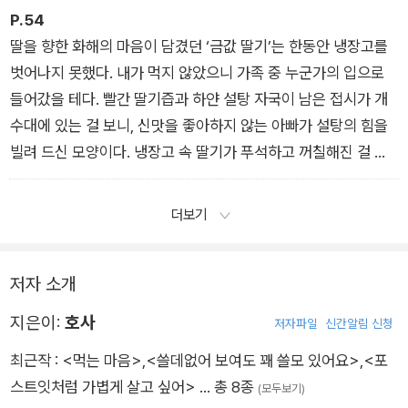
「털레기 국수를 좋아하지 않는 이유」에서
P.54
딸을 향한 화해의 마음이 담겼던 ‘금값 딸기’는 한동안 냉장고를
벗어나지 못했다. 내가 먹지 않았으니 가족 중 누군가의 입으로
들어갔을 테다. 빨간 딸기즙과 하얀 설탕 자국이 남은 접시가 개
수대에 있는 걸 보니, 신맛을 좋아하지 않는 아빠가 설탕의 힘을
빌려 드신 모양이다. 냉장고 속 딸기가 푸석하고 꺼칠해진 걸 발
견한 엄마가 시든 부분을 칼로 잘라내고, 훤히 드러난 상처는 설
탕으로 덮어 아빠에게 드렸겠지. 얼마 전까지 불같이 싸우던 부부
더보기
는 그렇게 아무 일 없었다는 듯 딸기를 주고받는다. 이게 바로 오
십 년 가까이 함께 살아온 부부의 ‘바이브’란 걸까? 그 모습이 또
저자 소개
웃기고 귀여워서 피식 웃고 말았다. _「금값 딸기를 거절했다」에
서
지은이:
호사
저자파일
신간알림 신청
최근작 :
<먹는 마음>
,
<쓸데없어 보여도 꽤 쓸모 있어요>
,
<포
스트잇처럼 가볍게 살고 싶어>
… 총 8종
(모두보기)