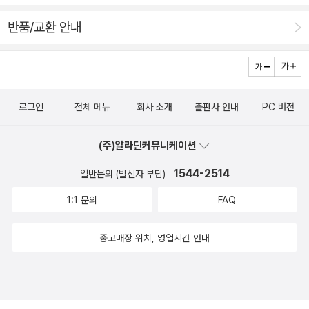
종류의 파스타를 정하지 못하셨다. 살아 계시는 동안 다양한 종류
반품/교환 안내
로 자주 드시다보면 엄마에게도 선명한 파스타 취향이 생기지 않
을까? 일흔 넘어 파스타맛에 눈을 뜨셨으니 발전할 날만 남았다.
그릇을 치우며, 딸의 정성과 애정이 듬뿍 들어간 홈메이드 파스타
도 좋지만, 종종 엄마의 파스타 세계를 넓혀줄 셰프의 파스타를
로그인
전체 메뉴
회사 소개
출판사 안내
PC 버전
만나러 가야겠다고 다짐했다. 엄마와 내가 함께 파스타를 먹을 날
이 얼마나 남았을지 아무도 모르니까. 아무것도 장담할 수 없으니
(주)알라딘커뮤니케이션
까. _「엄마 제사상엔 무슨 파스타 올릴까?」에서 그렇게 자꾸 엄마
를 귀찮게 하고 싶었다. 통증을 줄여주는 약 때문에 자꾸 잠을 자
1544-2514
일반문의 (발신자 부담)
거나 TV를 멍하니 보고 있는 엄마의 정신을 조금이라도 또렷하
1:1 문의
FAQ
게 만들고 싶었다. 가족들이 골골할 때면 밤잠을 설쳐가며 사골국
을 끓이던 엄마가 그랬던 것처럼. 나도 시간과 정성을 쏟아 도가
중고매장 위치, 영업시간 안내
니탕을 끓이면서, 엄마가 건강해지기를 바라는 마음을 가득 담았
다. 이 뜨끈한 도가니탕 한 그릇이 엄마를 씻은듯 낫게 해주기를.
_「도가니탕을 끓이는 마음」에서 이처럼『먹는 마음』에는 미처 전