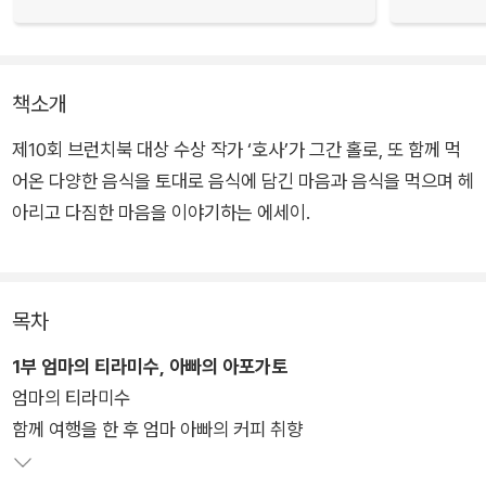
책소개
제10회 브런치북 대상 수상 작가 ‘호사’가 그간 홀로, 또 함께 먹
어온 다양한 음식을 토대로 음식에 담긴 마음과 음식을 먹으며 헤
아리고 다짐한 마음을 이야기하는 에세이.
저자는 나이 일흔에 처음으로 ‘티라미수’를 맛보고 즐거워하는 엄
마의 모습을 보면서 앞으로 당신께 부지런히 ‘설레는 처음’을 선
목차
물하겠다고 결심하고, 큰언니가 정성스레 끓인 ‘보리차’와 에너지
1부 엄마의 티라미수, 아빠의 아포가토
음료를 마시지 않는 자신을 위해 후배가 사다준 ‘보리차 음료’를
엄마의 티라미수
들이켜며 음식에 담긴 정성과 관심의 힘을 다시금 깨닫는다.
함께 여행을 한 후 엄마 아빠의 커피 취향
이전까지 커피 ‘한잔의 여유’도 즐길 줄 몰랐던 아빠가 ‘아포가