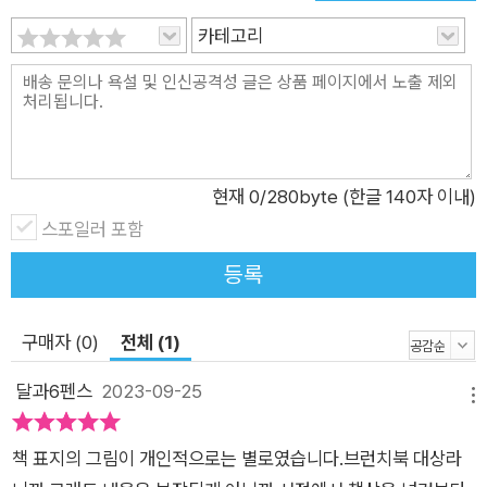
거나 주책없이 날뛸 때면 보리차가 생각난다. 텅 빈 나를 채워주
카테고리
고 또 들뜬 마음을 가라앉혀주던 수많은 보리차들. 그 기억이 있
었기에 지금껏 무너지지 않고, 지치지 않고 여기까지 올 수 있었
다. _「보리차를 끓이는 마음」에서 엄마의 티라미수, 아빠의 아포
가토, 큰언니의 보리차, 작은언니의 돈가스…… 먹는 마음과 먹이
는 마음 흔들리는 삶을 지탱해준 음식과 사람 이야기 이전까지 커
현재
0
/280byte (한글 140자 이내)
피 ‘한잔의 여유’도 즐길 줄 몰랐던 아빠가 ‘아포가토’를 떠먹으며
스포일러 포함
뒤늦게 당신의 취향을 알게 된 이야기, 동생은 창피를 당하지 않
았으면 하는 바람으로 포크와 나이프로 ‘돈가스’를 먹는 법을 알
등록
려주던 작은언니와의 추억 등, 책에 담긴 이야기는 단순히 새로운
음식을 맛본 경험을 넘어 음식에 담긴 마음, 음식과 함께한 사람
구매자 (0)
전체 (1)
들을 애틋하게 풀어놓는다. 이를테면 큰맘 먹고 허리띠를 잔뜩 졸
달과6펜스
2023-09-25
라매 모은 돈으로 엄마 아빠와 함께 떠난 베트남 여행에서 일명
메뉴
‘달랏 피자’라 불리는 ‘반짱느엉’을 엄마와 사 먹은 일화에서는,
딸 둘을 데리고 노점에서 피자를 굽는 아주머니의 모습에서 삼십
책 표지의 그림이 개인적으로는 별로였습니다.브런치북 대상라