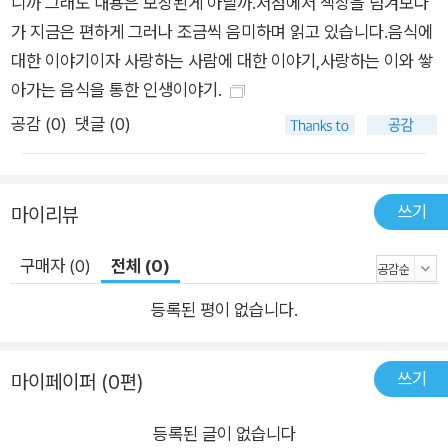
년 전 당신의 얼굴을 겹쳐 보는 엄마의 이야기가 등장한다. 줄줄
니까 그래도 내용은 보장된게 아닐까.서점에서 책상을 넘겨보다
이 딸린 자식새끼들 입에 뭐라도 더 넣어주고자 뼈에 바람이 드는
가 지금은 편하게 그러나 조금씩 음미하며 읽고 있습니다.음식에
지도 모르고 악착같이 돈을 벌었던 삼십 년 전의 엄마. 그 자식 중
대한 이야기이자 사랑하는 사람에 대한 이야기,사랑하는 이와 쌓
하나가 커서 모시고 온 여행에서 자신의 과거와 마주하게 된 엄마
아가는 음식을 통한 인생이야기.
의 마음을 도저히 상상할 수조차 없는 저자는 목구멍에서 차오르
공감 (
0
)
댓글 (0)
는 뜨거운 덩어리를 반짱느엉으로 꾸역꾸역 밀어내린다. 일흔 넘
어 처음으로 ‘파스타의 세계’에 입성한 엄마와 냉장고 속 재료들
을 털어 만든 ‘제철 채소 왕창 오일 파스타’를 나눠 먹으며 나중에
쓰기
마이리뷰
엄마 제사상에 올릴 파스타를 궁리하는 에피소드, 무릎 수술을 한
엄마를 위해 도가니탕을 끓이며 과거 가족들이 골골할 때면 사골
구매자 (0)
전체 (0)
국을 끓이던 엄마를 이해하게 된 사연 등은 피할 수 없는 이별에
등록된 평이 없습니다.
대한 두려움과 부모님이 살아 계신 동안 마음을 다할 것을 다짐하
는 저자의 진심이 고스란히 담겨 있다. “나중에 엄마 제사상에 파
스타 올릴게. 어떤 파스타면 좋겠어?” (…) “다 좋아. 딸이 한 건
쓰기
마이페이퍼 (0편)
뭐든.” 본인의 입맛보다는 남편과 자식들의 취향이 먼저였던 엄
등록된 글이 없습니다
마. 딸이 만든 파스타 한 접시를 다 비울 때까지도 엄마는 끝내 한