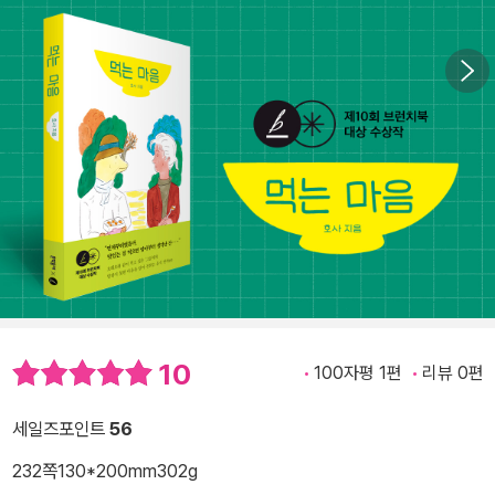
10
100자평 1편
리뷰 0편
세일즈포인트
56
232쪽
130*200mm
302g