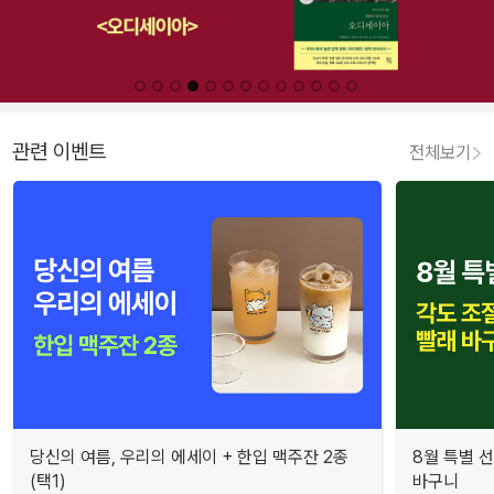
관련 이벤트
전체보기
당신의 여름, 우리의 에세이 + 한입 맥주잔 2종
8월 특별 선
(택1)
바구니