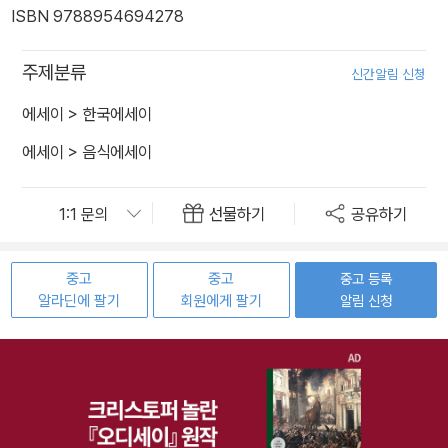
ISBN 9788954694278
주제분류
신간알림 신청
에세이
>
한국에세이
에세이
>
음식에세이
선물하기
공유하기
중고
중고
중고 등록
알라딘에 팔기
회원에게 팔기
알림 신청