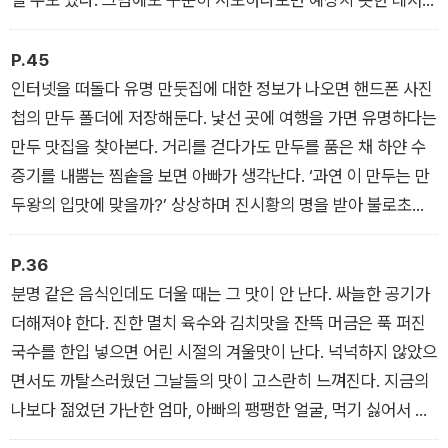
딱 내 취향의 즐거움을 만나기도 한다. 약간의 용기를 낸 덕분에
베트남에서 인생 과일 두리안을 만나고, 일흔 넘어 요가에 재능이
P.45
있다는 사실을 알게 된 엄마처럼. ‘시도’는 즐거움의 스펙트럼을
인터넷을 떠돌다 유명 만둣집에 대한 정보가 나오면 핸드폰 사진
넓히는 일이자 삶의 만족도를 높이는 방법이다. _「일흔 넘은 엄마
첩의 만두 폴더에 저장해둔다. 낯선 곳에 여행을 가면 유명하다는
에게 취향이란 게 생겼다」에서
만두 맛집을 찾아본다. 거리를 걷다가도 만두를 품은 채 하얀 수
증기를 내뿜는 찜솥을 보면 아빠가 생각난다. ‘과연 이 만두는 만
두왕의 입맛에 맞을까?’ 상상하며 진시황의 명을 받아 불로초를
찾아 나선 서복이 된 기분을 느낀다. 불로초 원정대처럼 만두왕의
입에 맞는 만두를 찾아 팔도 대장정을 이어가야 한다. _「우리집
P.36
만두왕의 비밀」에서
분명 같은 음식인데도 더울 때는 그 맛이 안 난다. 싸늘한 공기가
더해져야 한다. 진한 멸치 육수와 김치맛을 잔뜩 머금은 푹 퍼진
국수를 한입 넣으면 어린 시절의 겨울맛이 난다. 넉넉하지 않았으
면서도 까탈스러웠던 그날들의 맛이 고스란히 느껴진다. 지금의
나보다 젊었던 가난한 엄마, 아빠의 팽팽한 얼굴, 먹기 싫어서 심
통이 잔뜩 난 어린 내 얼굴이 털레기 국수 한 그릇에 담겨 있다. _