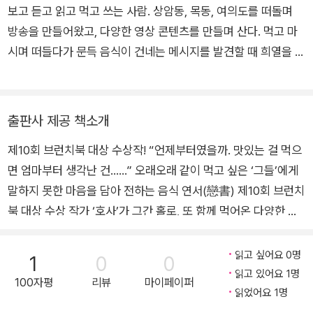
보고 듣고 읽고 먹고 쓰는 사람. 상암동, 목동, 여의도를 떠돌며
방송을 만들어왔고, 다양한 영상 콘텐츠를 만들며 산다. 먹고 마
시며 떠들다가 문득 음식이 건네는 메시지를 발견할 때 희열을 느
끼는 편. 사소한 일에 감동하기를 좋아한다. 지은 책으로는 『포스
트잇처럼 가볍게 살고 싶어』 『쓸데없어 보여도 꽤 쓸모 있어요』
가 있다. 호사 작가의 브런치스토리 brunch.co.kr/@happypic
출판사 제공 책소개
nicday
제10회 브런치북 대상 수상작! “언제부터였을까. 맛있는 걸 먹으
면 엄마부터 생각난 건……” 오래오래 같이 먹고 싶은 ‘그들’에게
말하지 못한 마음을 담아 전하는 음식 연서(戀書) 제10회 브런치
북 대상 수상 작가 ‘호사’가 그간 홀로, 또 함께 먹어온 다양한 음
식을 토대로 음식에 담긴 마음과 음식을 먹으며 헤아리고 다짐한
마음을 이야기하는 에세이. 저자는 나이 일흔에 처음으로 ‘티라미
읽고 싶어요 0명
1
0
0
수’를 맛보고 즐거워하는 엄마를 보면서 앞으로 당신께 부지런히
읽고 있어요 1명
100자평
리뷰
마이페이퍼
‘설레는 처음’을 선물하겠다고 결심하고, 큰언니가 정성스레 끓인
읽었어요 1명
‘보리차’와 에너지 음료를 마시지 않는 자신을 위해 후배가 사다