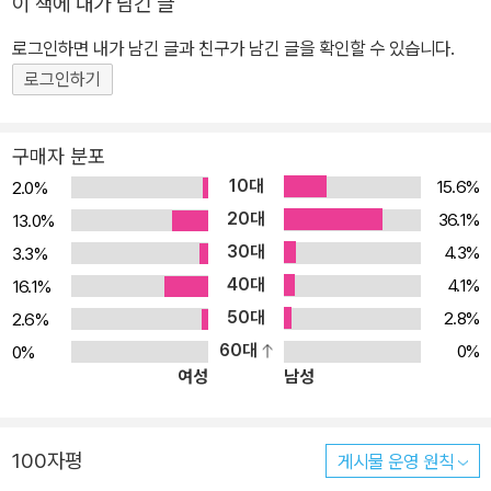
이 책에 내가 남긴 글
다. 이런 분들께 추천합니다! * 게임 기획을 하고 싶은데, 어떻게 시작
해야 할지 모르는 분들에게 * 게임 개발 분야에서 일을 하고 싶은데,
로그인하면 내가 남긴 글과 친구가 남긴 글을 확인할 수 있습니다.
과연 괜찮은 직업인지 궁금한 분들에게 * 게임 개발 과정이 궁금한
로그인하기
분들에게 ■ 부문별 요약 들어가기. 게임 기획자되기 게임을 만드는
데에 있어서 가장 먼저 시작하는 것은, 무슨 게임을 만들어야 할 지를
구매자 분포
생각하고 결정하는 것인데, 이것이 바로 게임 기획이다. Part 1. 취직
10대
15.6%
2.0%
준비 게임 회사는 일반 회사 못지않게 다니고 싶어 하는 회사로써, 게
20대
36.1%
13.0%
임 회사의 필수 인력인 게임 기획자가 되기 위해서는 충분한 기술(?)
30대
4.3%
3.3%
을 습득하고 공개채용과 수시채용에 필요한 스펙을 쌓아야 한다. Par
40대
t 2. 신입으로 살아남기 이제 게임 회사에 들어왔다. 내가 무엇을 할
4.1%
16.1%
수 있을 것인가? 신입의 기본은 성실함에 있으며, 그 기본을 바탕으
50대
2.8%
2.6%
로 기획자로서 꼭 필요한 문서를 작성하는데 필요한 기술, 데이터를
60대
0%
0%
여성
남성
관리하는 방법 등을 익혀야 하며, 또한 다른 세부적인 분야의 팀들과
도 연계해서 게임을 만드는 같은 팀으로써의 화합이 필요하다. Part
3. 경력관리 모든 회사들이 그러하듯이, 회사에서 어느 정도의 경력
100자평
게시물 운영 원칙
이 쌓이면, 매너리즘에 빠지기 쉽다. 이를 극복하기 위해서는 내가 지