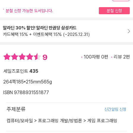
분철 신청 가능한 도서입니다.
분철 신청
알라딘 30% 할인! 알라딘 만권당 삼성카드
카드혜택 15% + 이벤트혜택 15% (~2025.12.31)
9
100자평 0편
리뷰 2편
세일즈포인트
435
264쪽
185*215mm
565g
ISBN 9788931551877
주제분류
신간알림 신청
컴퓨터/모바일
>
프로그래밍 개발/방법론
>
게임 프로그래밍