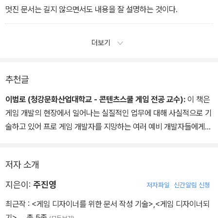
멋진 문서는 길지 않으면서도 내용을 잘 설명하는 것이다.
더보기
추천글
이범로 (청강문화산업대학교 - 콘텐츠스쿨 게임 전공 교수):
이 책은
게임 개발의 현장에서 일어나는 실질적인 업무에 대해 사실적으로 기
술하고 있어 프로 게임 개발자를 지망하는 여러 예비 개발자들에게
바람직한 이정표를 제시하고 있다. 게임 개발에 대한 막연한 기대에
서 벗어나 실질적으로 무엇을 준비해야 하고, 어떤 개발자가 되는 것
저자 소개
이 경쟁력을 가질 수 있는가에 대한 기준을 제시하기도 한다. 직접 경
험해 보아야만 알 수 있는 소중한 경험들에 대한 주옥같은 정리들은
지은이:
주진영
저자파일
신간알림 신청
개발자를 준비하는 사람뿐만 아니라 이미 현장에서 활동하는 개발자
최근작 :
<게임 디자이너를 위한 문서 작성 기술>
,
<게임 디자이너되
들에게도 실질적인 도움을 줄 수 있는 내용이라 생각된다.
기>
… 총 5종