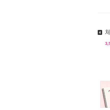
체
4
3,