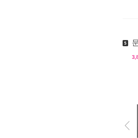
문
5
3,