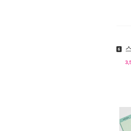
스
6
3,