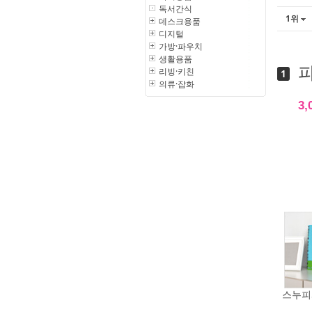
독서간식
1위
데스크용품
디지털
가방·파우치
생활용품
피
리빙·키친
1
의류·잡화
3,
스누피