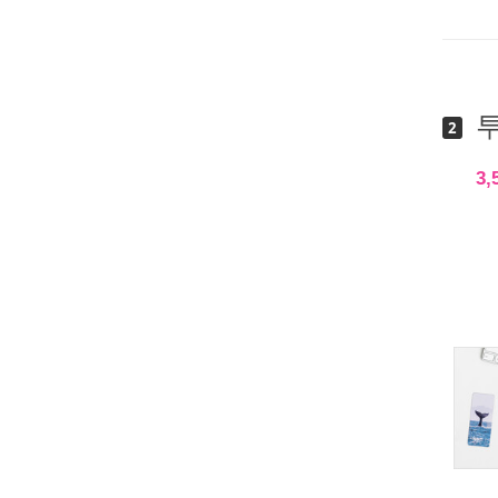
투
2
3,