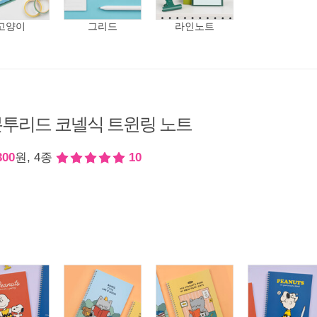
고양이
그리드
라인노트
투리드 코넬식 트윈링 노트
300
원, 4종
10