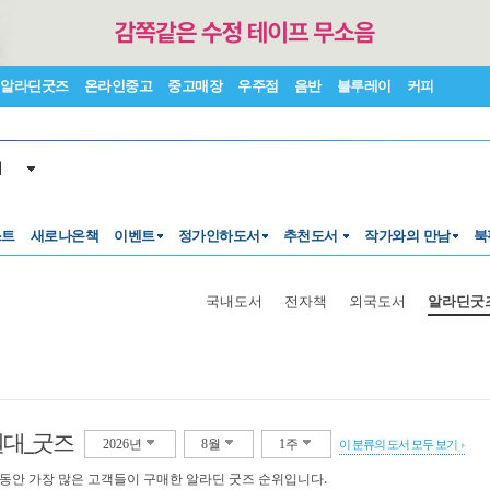
알라딘굿즈
온라인중고
중고매장
우주점
음반
블루레이
커피
서
스트
새로나온책
이벤트
정가인하도서
추천도서
작가와의 만남
북
국내도서
전자책
외국도서
알라딘굿
원대_굿즈
2026년
8월
1주
이 분류의 도서 모두 보기
 동안 가장 많은 고객들이 구매한 알라딘 굿즈 순위입니다.