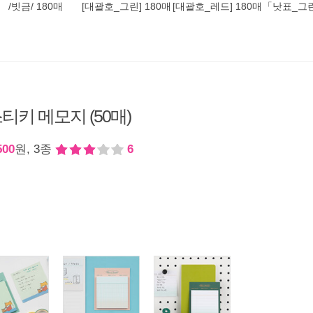
/빗금/ 180매
[대괄호_그린] 180매
[대괄호_레드] 180매
「낫표_그린
티키 메모지 (50매)
500
원, 3종
6