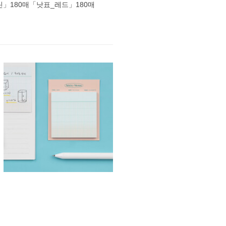
」180매
「낫표_레드」180매
「낫표_옐로우」180
<화살괄호> 180매
매