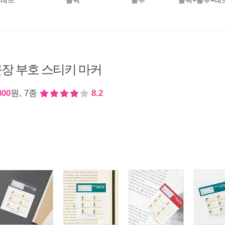
레드
블랙
블루
블랙+블루+레
장 부호 스티키 마커
800
원, 7종
8.2