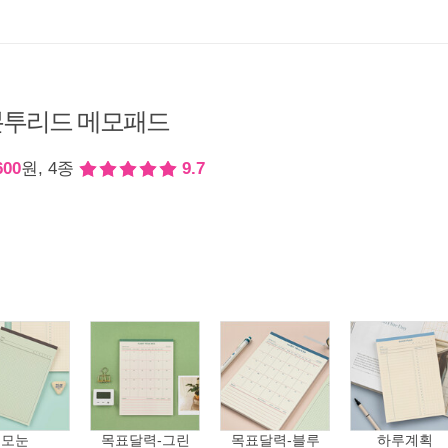
본투리드 메모패드
600
원, 4종
9.7
모눈
목표달력-그린
목표달력-블루
하루계획