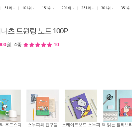
51위
101위
151위
201위
251위
301위
351위
너츠 트윈링 노트 100P
000
원, 4종
10
와 우드스탁
스누피와 친구들
스케이트보드 스누피
책 읽는 찰리브