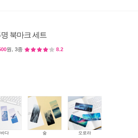
명 북마크 세트
500
원, 3종
8.2
바다
숲
오로라