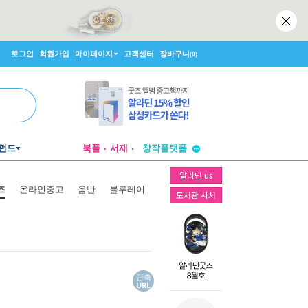
로그인
회원가입
마이페이지
고객센터
장바구니
(0)
투비컨티뉴드
창작플랫폼
펀드
북플
서재
투비컨티뉴드
알라딘 us
즈
온라인중고
음반
블루레이
도서관 사서
단축
URL