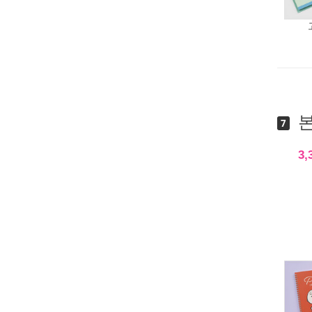
본
7
3,