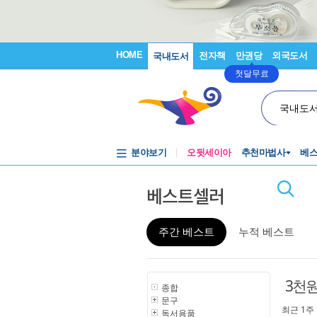
HOME
전자책
만권당
외국도서
국내도서
첫달무료
국내도
분야보기
오뒷세이아
추천마법사
베
베스트셀러
주간 베스트
누적 베스트
3천
종합
문구
최근 1주
독서용품