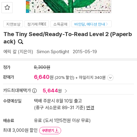
지연보상
정가제 FREE
소득공제
바인딩, 에디션 안내
The Tiny Seed/Ready-To-Read Level 2 (Paperb
ack)
에릭 칼
(지은이)
Simon Spotlight
2015-05-19
정가
8,300원
6,640
판매가
원
(20% 할인) +
마일리지 340원
5,644
카드최대혜택가
원
수령예상일
택배 주문시 8월 10일 출고
(중구 서소문로 89-31 기준)
변경
배송료
유료 (도서 1만5천원 이상 무료)
최대 3,000원 할인
쿠폰받기