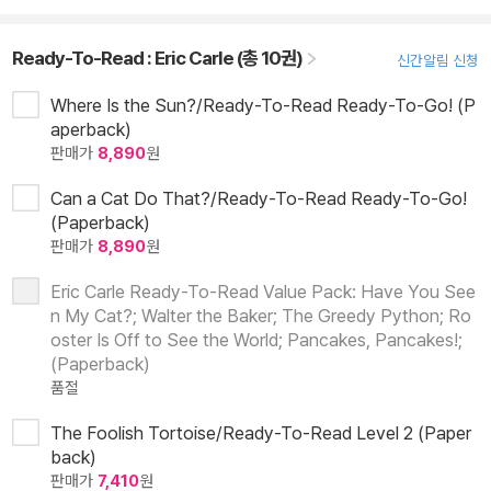
Ready-To-Read : Eric Carle (총 10권)
신간알림 신청
Where Is the Sun?/Ready-To-Read Ready-To-Go! (P
aperback)
판매가
8,890
원
Can a Cat Do That?/Ready-To-Read Ready-To-Go!
(Paperback)
판매가
8,890
원
Eric Carle Ready-To-Read Value Pack: Have You See
n My Cat?; Walter the Baker; The Greedy Python; Ro
oster Is Off to See the World; Pancakes, Pancakes!;
(Paperback)
품절
The Foolish Tortoise/Ready-To-Read Level 2 (Paper
back)
판매가
7,410
원