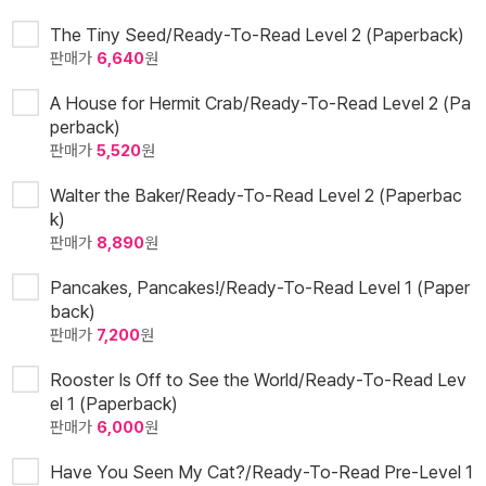
The Tiny Seed/Ready-To-Read Level 2 (Paperback)
판매가
6,640
원
A House for Hermit Crab/Ready-To-Read Level 2 (Pa
perback)
판매가
5,520
원
Walter the Baker/Ready-To-Read Level 2 (Paperbac
k)
판매가
8,890
원
Pancakes, Pancakes!/Ready-To-Read Level 1 (Paper
back)
판매가
7,200
원
Rooster Is Off to See the World/Ready-To-Read Lev
el 1 (Paperback)
판매가
6,000
원
Have You Seen My Cat?/Ready-To-Read Pre-Level 1