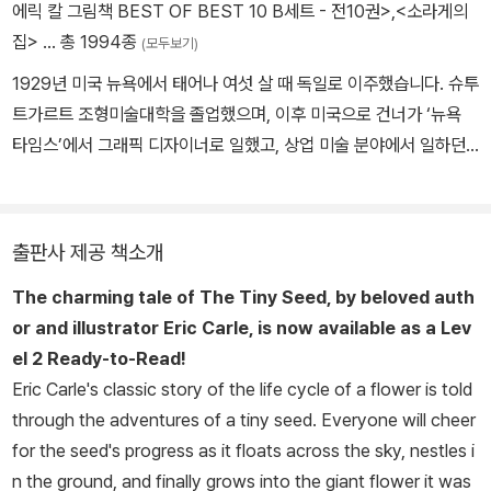
에릭 칼 그림책 BEST OF BEST 10 B세트 - 전10권>
,
<소라게의
집>
… 총 1994종
(모두보기)
1929년 미국 뉴욕에서 태어나 여섯 살 때 독일로 이주했습니다. 슈투
트가르트 조형미술대학을 졸업했으며, 이후 미국으로 건너가 ‘뉴욕
타임스’에서 그래픽 디자이너로 일했고, 상업 미술 분야에서 일하던
중 어린이 책 세계를 발견하였습니다. 1968년에 첫 번째 그림책 《1,
2, 3 동물원으로》를 만들었고, 이후 70여 권의 책을 발표했습니다.
그의 책 중 1969년 발표한 《배고픈 애벌레》는 55개 나라의 언어로
출판사 제공 책소개
번역되어서 전 세계에서 3,300만 권이 팔리기도 했습니다. 깊이 있
The charming tale of
The Tiny Seed
, by beloved auth
고 매력적인 그의 작품 세계는 ‘로라 잉걸스 와일더 상’, ‘볼로냐 아동
or and illustrator Eric Carle, is now available as a Lev
도서전 그래픽 상’ 등 세계적으로 권위 있는 상들을 수상하며 작품성
el 2 Ready-to-Read!
을 인정받고 있습니다.
Eric Carle's classic story of the life cycle of a flower is told
through the adventures of a tiny seed. Everyone will cheer
for the seed's progress as it floats across the sky, nestles i
n the ground, and finally grows into the giant flower it was