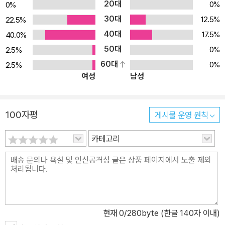
20대
0%
0%
30대
12.5%
22.5%
40대
17.5%
40.0%
50대
0%
2.5%
60대
0%
2.5%
여성
남성
100자평
게시물 운영 원칙
카테고리
현재
0
/280byte (한글 140자 이내)