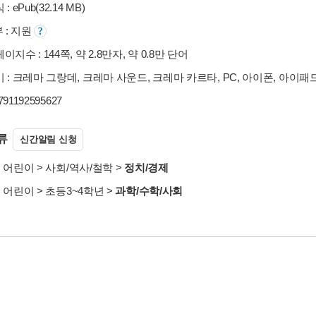
: ePub(32.14 MB)
부 : 지원
지수 : 144쪽, 약 2.8만자, 약 0.8만 단어
 : 크레마 그랑데, 크레마 사운드, 크레마 카르타, PC, 아이폰, 아이패
9791192595627
류
신간알림 신청
>
어린이
>
사회/역사/철학
>
정치/경제
>
어린이
>
초등3~4학년
>
과학/수학/사회