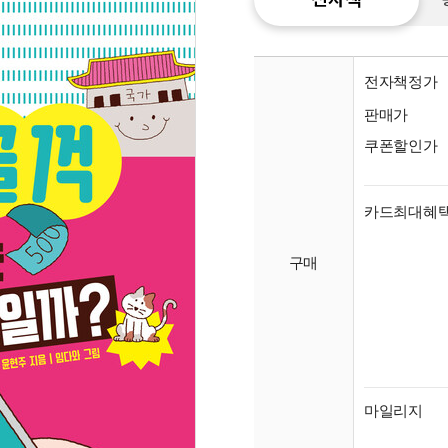
전자책정가
판매가
쿠폰할인가
카드최대혜
구매
종이
미리
입니
마일리지