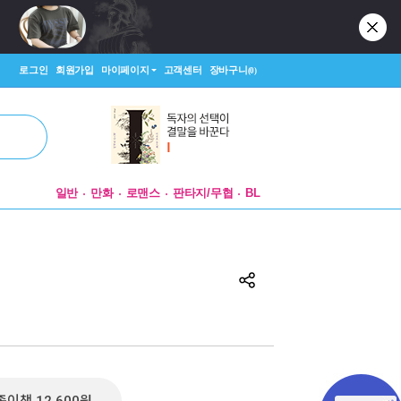
로그인
회원가입
마이페이지
고객센터
장바구니
(0)
일반
만화
로맨스
판타지/무협
BL