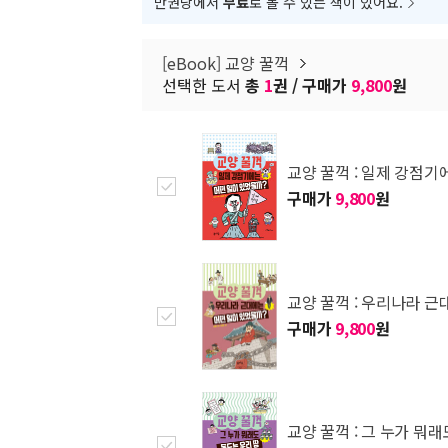
만권당에서
무료
로 볼 수 있는 책이 있어요.
[eBook] 교양 꿀꺽
선택한 도서
총
1
권 / 구매가
9,800
원
교양 꿀꺽 : 일제 강점기
구매가
9,800
원
교양 꿀꺽 : 우리나라 근
구매가
9,800
원
교양 꿀꺽 : 그 누가 뭐