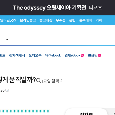
알라딘굿즈
온라인중고
중고매장
우주점
음반
블루레이
커피
벤트
전자책캐시
오디오북
대여eBook
연재eBook
만권당
N
N
 어떻게 움직일까?
교양 꿀꺽 4
|
-20
전자책