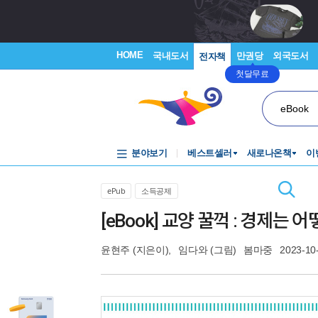
HOME
국내도서
만권당
외국도서
전자책
첫달무료
eBook
분야보기
베스트셀러
새로나온책
이
ePub
소득공제
[eBook] 교양 꿀꺽 : 경제는
윤현주
(지은이),
임다와
(그림)
봄마중
2023-10