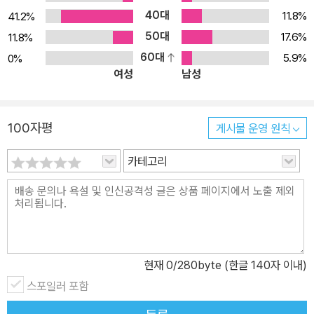
40대
11.8%
41.2%
50대
17.6%
11.8%
60대
5.9%
0%
여성
남성
100자평
게시물 운영 원칙
카테고리
현재
0
/280byte (한글 140자 이내)
스포일러 포함