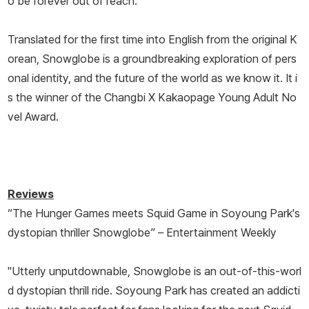
o be forever out of reach.
Translated for the first time into English from the original K
orean,
Snowglobe
is a groundbreaking exploration of pers
onal identity, and the future of the world as we know it. It i
s the winner of the Changbi X Kakaopage Young Adult No
vel Award.
Reviews
“
The Hunger Games
meets
Squid Game
in Soyoung Park's
dystopian thriller
Snowglobe
” –
Entertainment Weekly
"Utterly unputdownable,
Snowglobe
is an out-of-this-worl
d dystopian thrill ride. Soyoung Park has created an addicti