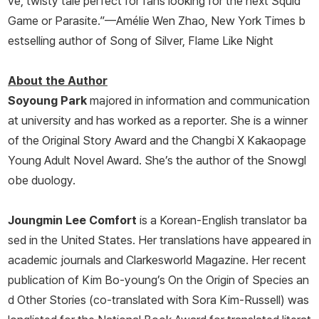
ve, twisty tale perfect for fans looking for the next
Squid
Game
or
Parasite
.”—Amélie Wen Zhao,
New York Times
b
estselling author of
Song of Silver, Flame Like Night
About the Author
Soyoung Park
majored in information and communication
at university and has worked as a reporter. She is a winner
of the Original Story Award and the Changbi X Kakaopage
Young Adult Novel Award. She’s the author of the Snowgl
obe duology.
Joungmin Lee Comfort
is a Korean-English translator ba
sed in the United States. Her translations have appeared in
academic journals and
Clarkesworld Magazine
. Her recent
publication of Kim Bo-young’s
On the Origin of Species an
d Other Stories
(co-translated with Sora Kim-Russell) was