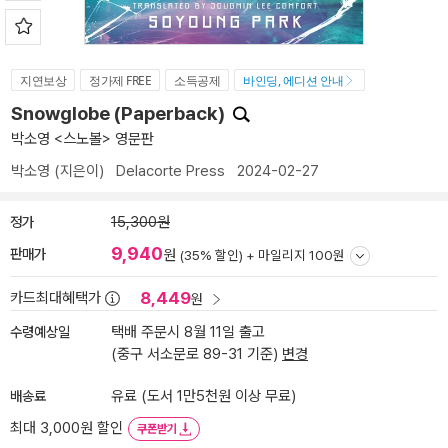
지연보상
정가제 FREE
소득공제
바인딩, 에디션 안내
Snowglobe (Paperback)
박소영 <스노볼> 영문판
박소영
(지은이)
Delacorte Press
2024-02-27
정가
15,300원
9,940
판매가
원
(35% 할인) +
마일리지 100원
8,449
카드최대혜택가
원
수령예상일
택배 주문시 8월 11일 출고
(중구 서소문로 89-31 기준)
변경
배송료
유료 (도서 1만5천원 이상 무료)
최대 3,000원 할인
쿠폰받기