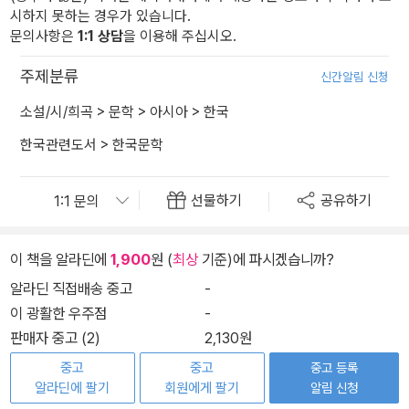
시하지 못하는 경우가 있습니다.
문의사항은
1:1 상담
을 이용해 주십시오.
주제분류
신간알림 신청
소설/시/희곡
>
문학
>
아시아
>
한국
한국관련도서
>
한국문학
선물하기
공유하기
이 책을 알라딘에
1,900
원 (
최상
기준)에 파시겠습니까?
알라딘 직접배송 중고
-
이 광활한 우주점
-
판매자 중고 (2)
2,130원
중고
중고
중고 등록
알라딘에 팔기
회원에게 팔기
알림 신청