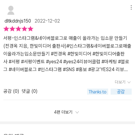
적어 뒀다. 가까이 잘 지내는 인플루언서보다 오히려 더 도움이 되는
계정부터 만들어야 한다거나 인스타그램 해시태그는 띄어쓰기가 되
메뉴
책이다.책을 읽으면서 기술적인 것에 대한 지식을 얻는데 큰 도움이
지 않아 언더바를 넣어야 한다는 것 등 이 분야를 전혀 모르는 사람들
dltkddnjs150
2022-12-02
되었다. 그러나 사실 더 도움이 된 것은 내용을 어떻게 채울지에 대한
도 처음부터 하나씩 따라 하면 좋을 기본적인 내용부터 나오네요. 인
고민이 중요하다는 것을 깨달은 점이다. 사실 최근에 대중이 관심 많
스타나 블로그를 자주 쓰는 사람들에게는 너무 쉬운 정보도 많지만,
은 것을 나도 따라서 올리려고 했다. 하지만 저자는 이러한 것은 단기
이런 SNS를 제대로 써보지 않은 사람들에게는 유용한 정보들입니다.
서평-인스타그램&네이버블로그로 매출이 올라가는 입소문 만들기
간에 주목을 받을 수는 있지만, 오히려 길게 봤을 때는 나만의 주제를
​사업주의 입장에서 읽어보니 좋은 내용들이 많네요. 네이버 블로그는
(전경옥 지음, 한빛미디어 출판사)#인스타그램&네이버블로그로매출
찾을 것을 권한다. 그리고 그 주제가 대중에서 선택될 수 있는 좋은 방
블로그명 짓기부터 대문 꾸미기, 프로필 작성하기 등도 처음부터 이
이올라가는입소문만들기 #전경옥 #한빛미디어 #한빛미디어출판
법들을 제시한다. 이 글을 읽고 나는 블로그 이름부터 바꿔야 겠다는
렇게 조언을 받고 시작하면 나중에 수정할 필요도 없고 보기도 좋겠
사 #서평 #서평이벤트 #yes24 #yes24리뷰어클럽 #마케팅 #블로
생각을 했다. 나만의 특색 주제를 가진 블로그를 선택해야야만 대중
죠. 다른 블로그를 벤치마킹하는 방법, 검색이 잘 되는 키워드 넣기,
그 #네이버블로그 #인스타그램 #SNS #홍보 #광고'YES24 리뷰어
의 관심을 받을 수 있다. 그리고 돈을 벌 수 있다.요즘 어떻게 하면 블
가독성 있는 본문 작성하기 등 실용적인 팁이 많이 나옵니다. 인스타
클럽 서평단 자격으로 작성한 리뷰입니다.'YES24리뷰어 클럽에서 <
더보기
로그랑 인스타그램을 잘 관리할 수 있을까 고민이 많았다. 사실 만들
그램은 피드에 톤앤매너 설정하기, 글쓰기 전략, 사진 잘 찍는 방법 등
인스타그램&네이버블로그로 매출이 올라가는 입소문 만들기>이라
공감 (
0
)
댓글 (0)
어두기만 하고 잘 관리가 안 되었다. 그래서 그냥 없애버릴까 고민도
인스타를 처음 시작할 때 알아두면 좋은 내용들이 많습니다. ​많은 사
는 책의 서평이벤트를 하고 있었다. 인스타그램과 네이버블로그 둘
했다. 하지만 이 책을 읽고 생각이 많이 달라졌다. 한번에 다 바뀌지는
업주들이 SNS 홍보를 하고 싶어 하지만 그 방법을 잘 몰라서 비싼 대
다 이용하고 있어서 나에게 도움이 되는 책이라는 생각이 들어 책의
않겠지만, 오늘부터 이 책에서 추천한 방법대로 하나하나 고쳐나가야
행사를 활용하거나, 시간 부족으로 직접 몇 번 시도하다 흐지부지되
서평이벤트를 신청하고 당첨되어 책을 받게 되었다.책의 저자-전경
4편 더보기
겠다. ​​[이 글은 출판사로부터 도서를 협찬 받아 주관적인 견해에 의해
는 경우가 많지요. 이 책에는 그런 초보를 위한 쉬운 방법이 나와있으
옥모든 소상공인이 자신의 꿈을 실현시킬 수 있도록 돕는 SNS 마케
작성했습니다.]​
니 입문용으로 활용하면 좋을 것 같습니다. 하루에 남는 시간을 투자
팅 강사이자 브랜드 마케팅 기업 알리제의 대표입니다. 트렌드를 놓
해 조금씩이라도 홍보를 하다 보면 매출로 연결되는 날이 오겠지요.
치지 않고 더 많은 사람을 제대로 도울 수 있도록 억대 이상의 비용을