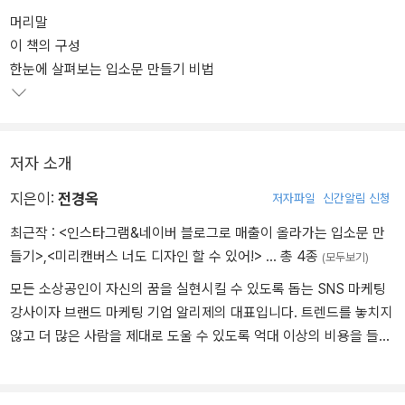
상에 입소문 내기 위한 필수 노하우를 아낌없이 담았다.
머리말
이 책의 구성
한눈에 살펴보는 입소문 만들기 비법
저자 소개
지은이:
전경옥
저자파일
신간알림 신청
최근작 :
<인스타그램&네이버 블로그로 매출이 올라가는 입소문 만
들기>
,
<미리캔버스 너도 디자인 할 수 있어!>
… 총 4종
(모두보기)
모든 소상공인이 자신의 꿈을 실현시킬 수 있도록 돕는 SNS 마케팅
강사이자 브랜드 마케팅 기업 알리제의 대표입니다. 트렌드를 놓치지
않고 더 많은 사람을 제대로 도울 수 있도록 억대 이상의 비용을 들여
관련 분야 강의를 수강해왔습니다. 화려한 말로 기대감을 심어주는
강의보다 자신의 사업에 SNS 마케팅을 적용하고 지속할 수 있으며,