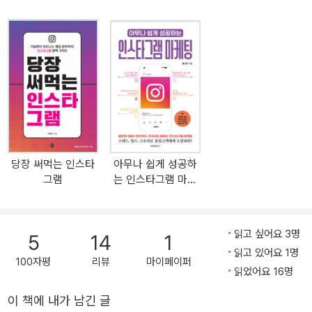
되는 SNS 마케팅 운영법을 알려줍니다. 인스타그램&네이버 블로그
에 마케팅 전용 채널을 개설하는 방법부터 고객과 소통하는 콘텐츠를
만들고 업로드하는 방법, 고객과 지속적으로 관계를 맺고 유지하는
방법, 그리고 라이브커머스를 시작할 때 유용하게 참고할 수 있는 특
별부록까지 내 사업을 온라인상에 입소문 내기 위한 필수 노하우를
아낌없이 담았습니다. 어떤 독자를 위한 책인가? - SNS 마케팅을 쉽
게 배워 매출을 늘려보고 싶은 소규모 점포 사장님 - SNS 마케팅 활
동을 해봤지만 효과가 미미해 제대로 배워보고 싶은 자영업자 - SNS
마케팅을 배워보고 싶은 온오프라인 사업 창업자 또는 예비 창업자 -
당장 써먹는 인스타
아무나 쉽게 성공하
이미 SNS 마케팅 도서를 봤지만 용어 등이 어려워 배우기 힘든 사람
그램
는 인스타그램 마케
- SNS 마케팅에 관심은 있지만 시작이 두려운 사람 이 책의 특징 ①
팅
내 사업을 마케팅하기 위한 맞춤 전략을 담았다! 주 고객, 업종, 브랜
딩 방향, 그리고 SNS 플랫폼 종류에 따라 고객과의 소통법은 달라집
읽고 싶어요 3명
5
14
1
니다. 수많은 소상공인을 대상으로 강의와 컨설팅을 진행하는 저자가
읽고 있어요 1명
인스타그램&네이버 블로그에서 내 사업의 잠재 고객과 소통하고 관
100자평
리뷰
마이페이퍼
읽었어요 16명
계 맺는 방법을 사업자 관점에서 자세히 가이드합니다. ② SNS 마케
팅의 핵심 노하우를 여러 가지 예시와 실제 사례를 통해 쉽게 설명한
이 책에 내가 남긴 글