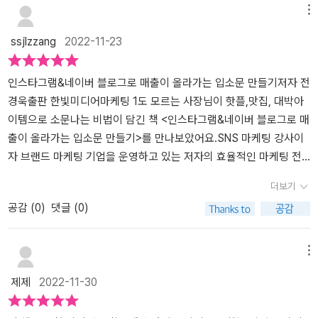
무엇이고, 어떤 서비스를 제공하면 좋아할지 추측해 볼수 있다. 소비
품을 활용한 감성적인 느낌을 보고 많이 따라해보면 좋을것 같습니
메뉴
자의 니즈를 적절히 공략하는 것이 중요하다. 소비자의 니즈에 맞는
다. 실용적인 스킬을 바로 적용해볼 수 있도록 현재 가장 핫한 인스타
ssjlzzang
2022-11-23
서비스라면 소비자는 지갑을 열 가능성이 높다.​​인스타그램에는 개인
그램이나 네이버 블로그를 예시로 들어 직접 눈으로 보고 공부할 수
용 계정과 프로페셔널 계정이 있다. 프로페셔널 계정에는 광고를 할
있어 좋았습니다. 인스타그램에서 중요한 감성적인 사진 잘 찍는 방
수 있고 채널 운영에 도움이 되는 여러 정보를 볼수 있기 때문에 브랜
법이나 효과적인 해시태그, 따라오는 문구들이 너무 많지도 적지도
인스타그램&네이버 블로그로 매출이 올라가는 입소문 만들기저자 전
드 마케팅이나 홍보 목적으로 적합하다. 특별한 조건없이 개인용 계
않게 제품 홍보에 충실한 글이 되도록 다듬을 수 있어서 유용했습니
경욱출판 한빛미디어​마케팅 1도 모르는 사장님이 핫플,맛집, 대박아
정에서 프로페셔널 계정으로 전환이 가능하다. 프로페셔널 계정은 크
다. 같은 제품이라도 어떻게 사진으로 보여지는가에 따라서 매력도는
이템으로 소문나는 비법이 담긴 책 <인스타그램&네이버 블로그로 매
리에이터 와 비즈니스용으로 나뉘는데 다른 점은 크리에어터 계정은
천차만별로 달라지기 때문에 소비자 입장에서도 예쁘게 잘 꾸며져있
출이 올라가는 입소문 만들기>를 만나보았어요.SNS 마케팅 강사이
공인, 작가, 모델, 인플루언서에게 적합하고 비즈니스 계정은 가게, 브
는 제품을 구매하고 싶지 정돈이 안된 제품에는 눈길이 잘 가지 않죠.
자 브랜드 마케팅 기업을 운영하고 있는 저자의 효율적인 마케팅 전
랜드, 기업, 제품 홍보가 목적일때 적합하다. 나는 얼마전 부터 커머스
온라인으로 대박이 나는 방법들엔 소소한 팁들부터 대박나는 꿀팁까
략이 담긴 도서라서 더더욱 신뢰감이 높았습니다.​사업을 시작하시는
더보기
리그 라는 앱에서 제휴 마케팅을 하고 있다. 제휴 마케팅에 대해서 아
지 전부 다 들어있어서 이렇게 다 알려줘도 될까 싶을 정도로 너무 만
분들은 자신의 사업을 홍보하기위해페이스북, 인스타그램, 유튜브,
공감 (
0
)
댓글 (0)
주 간단히 설명하면 다른 회사나 사람의 제품이나 서비스를 홍보해
족스러웠습니다. 꼭 장사만을 위한 마케팅이 아니어도 개인적인 블로
틱톡 등 SNS를 많이 활용하고 계시지요.누구나 시작할수있는 플랫폼
줌으로써 링크를 통해 구매가 이뤄지면 그 이윤에 따른 이뤄진 커미
그를 더 키워보고자 할 때, 인스타 팔로워를 높이고 싶을때 책에서 소
이지만 누구나 성공할수없는플랫폼이기도 한것같아요.그래서 업체를
션을 받는 방법이다. 지금은 커머스리그 앱 안에서만 홍보를 하고 있
개한 내용들을 토대로 매력 어필을 하면 무조건 될것만 같은 느낌! 반
통해 홍보를 하시는 분들도 많이 계시지만 아무래도 비용과 만족을
메뉴
지만 인스타그램이나 네이버블로그 앱을 통해서 확장하면 지금보다
드시 입소문이 날것만 같은 느낌! 잘 가꾸어진 나만의 것을 창조할 때
동시에 얻기란 힘들수도 있다고 생각해요.그럼 사업주가 직접 운영하
제제
2022-11-30
수익이 더 늘어날 것으로 생각한다.커머스리그를 하면서 마케팅에 대
꼭 필요한 것이 바로 이 책인것 같습니다. 미적 감각이 없는 편이라 사
는것도 좋은 방법 중 하나겠지요?​이 책에서는 국내에서 가장 많이 사
해서 공부를 해야겠다고 생각했는데 딱 적합한 책이라고 생각한다.
진 찍는 실력도 형편없고 발로 찍은것 같은 결과물이 나오기 일쑤인
용하고 있고 초보자도 쉽게 시작할수있는 플랫폼인 인스타그램과블