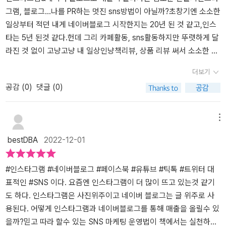
은 2가지 SNS의 초보 딱지를 떼는데 아주 유용할 것으로 보인다. 네
그램, 블로그...나를 PR하는 멋진 sns방법이 아닐까?초창기엔 소소한
이버 블로그와 인스타그램이다.네이버 블로그는 글을 위주로 하는 플
일상부터 적던 내게 네이버블로그 시작한지는 20년 된 것 같고,인스
랫폼으로 사진, 동영상 등 다양한 미디어 등을 올릴 수 있는 마케팅의
타는 5년 된것 같다.헌데 그리 카페활동, sns활동하지만 뚜렷하게 달
기본이 되어가고 있다. 특히 네이버 블로그는 네이버 검색엔진에서
라진 것 없이 고냥고냥 내 일상인냥책리뷰, 상품 리뷰 써서 소소한 일
노출을 잘 시켜주고 있기 때문에 전혀 모르는 사람들의 유입을 기대
상 행복을 느끼는 요즘.인스타그램&네이버 블로그로 매출이 올라가
더보기
해볼 수 있다.반면 인스타그램은 사진 위주의 플랫폼이다. 그래서 뷰
는 입소문 만들기 : 전경옥 저 | 한빛미디어 을만나게 되었다. 인스타
공감 (
0
)
댓글 (0)
티나 요리 관련 비즈니스를 하는 사람에게 유용하다. 사진으로 보여
그램&네이버 블로그로 매출이 올라가는 입소문 만들기 : 전경옥 저 |
줄 수 있는 다양한 홍보효과를 잘 설명하고 있다. 또한 인스타그램은
한빛미디어인스타나 블로그를 초보자부터, 조금은 더 깔끔하고 눈에
페이스북과 모기업이 같아 효과적인 맞춤형 온라인 광고를 집행할 수
띄게 관리하고 싶거나sns를 통해 매출 올려보고싶은 분들께 적극 추
메뉴
있는 장점이 있다.이 책은 철저히 초보자의 눈높이에서 네이버 블로
천한다.딱 표지부터가 나를 사로잡는 듯한 나를 읽어줘하는^^ 차례만
bestDBA
2022-12-01
그와 인스타그램의 계정을 만들고 초기 설정을 하는 것부터 다룬다.
보아도 내가 궁금했던 팁들이 쏙쏙 눈에 들어온다.어?! 이거 내가 궁
따라서 이미 초보를 벗어난 독자에게는 맞지 않는 책이다. 계정을 만
금했던거네확실히 읽으면서도 어떻게 해봐야할지 눈요기 팁들이 많
들고 설정하고 본인만의 비즈니스 색깔에 맞춰 가면서 배워가는 과정
다.당장 실행에 옮겨 나의 인스타 계정, 제목, 링크 다는것부터 옮겨보
#인스타그램 #네이버블로그 #페이스북 #유튜브 #틱톡 #트위터 대
이 자세하게 설명되어 있기 때문이다.본인의 비즈니스에 대한 분석부
았다.인스타그램 해시태그부터, 블로그 글 제목 설정하기, 조회수 높
표적인 #SNS 이다. 요즘엔 인스타그램이 더 많이 뜨고 있는것 같기
터 고객층 분석, 그들에게 소구할 수 있는 마케팅 포인트 등 SNS 마
이는 알짜팁도 대방출다 노하우가 녹아나 있었네요. 프로필부터 글쓰
도 하다. 인스타그램은 사진위주이고 네이버 블로그는 글 위주로 사
케팅의 가장 기본적인 내용들을 자세하게 다룬다. 아마도 내가 처음
기 전략 사진 찍기 및 편집 노하우가 쫙쫙 소개되어 있어 나의 인스타
용된다. 어떻게 인스타그램과 네이버블로그를 통해 매출을 올릴수 있
에 이 책으로 공부를 시작했다면 마케팅 실력이 좀더 빨리 늘지 않았
그램 궁금증이 해소 되는 느낌이었다.네이버 블로그를 통해 키워드
을까?믿고 따라 할수 있는 SNS 마케팅 운영법이 책에서는 실천하기