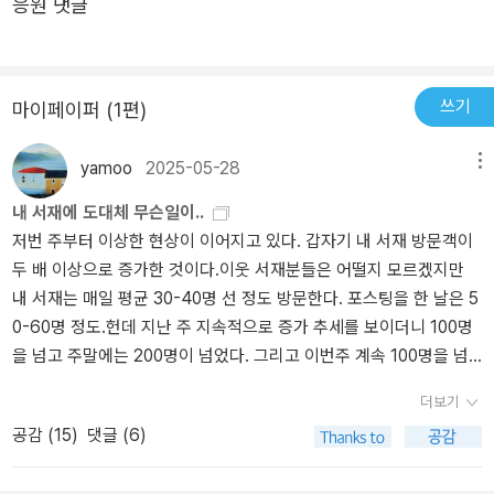
응원 댓글
일단 방법을 알아두면 앞으로도 유용하게 쓸 수 있으니 뭐든 배워두
들여 관련 분야 강의를 수강해왔습니다. 화려한 말로 기대감을 심어
면 좋은 것 같네요. ​​
주는 강의보다 자신의 사업에 SNS 마케팅을 적용하고 지속할 수 있
으며, 실제로 도움될 수 있는 강의를 하고자 노력합니다.농협, 사회복
지사협회, 웅진코웨이, 한국능률협회, 의왕시소상공인연합회, 광주평
쓰기
마이페이퍼 (1편)
생교육진흥원, 충남지식산업센터, 과천창업상권활성화센터, 완주군
청, 김제시청, 전주시청, 호원대학교, 전주대학교, 전북대학교 등 다수
yamoo
2025-05-28
메뉴
기업 및 기관에서 강의했습니다. 저서로는 《미리캔버스 너도 디자인
내 서재에 도대체 무슨일이..
할 수 있어!》가 있습니다.​Instagram @alize_corpNaver Blog blog.
저번 주부터 이상한 현상이 이어지고 있다. 갑자기 내 서재 방문객이
naver.com/synergylab_책의 특징책의 저자는 SNS 마케팅 강사이
두 배 이상으로 증가한 것이다.이웃 서재분들은 어떨지 모르겠지만
자 브랜드 마케팅 기업을 운영하고 있는 사람으로서, 이 책에서는 인
내 서재는 매일 평균 30-40명 선 정도 방문한다. 포스팅을 한 날은 5
스타그램&네이버 블로그에서 자신의 사업을 홍보하고 고객과 소통하
0-60명 정도.헌데 지난 주 지속적으로 증가 추세를 보이더니 100명
는 방법을 여러 가지 사례와 도표로 설명해준다. 그리고 자신의 사업
을 넘고 주말에는 200명이 넘었다. 그리고 이번주 계속 100명을 넘
을 마케팅하기 위해 인스타그램&네이버 블로그를 운영할 때 알아두
고 있다. 이런 적이 없는데...이게 대체 무슨일 때문인지 모르겠다. 매
면 좋은 유용한 지식과 다양한 정보, 꿀팁 등을 소개해주고 저자가 알
더보기
력적인 포스팅을 올리는 것도 아닌데, 이 무슨 갑작스런 방문객 증가
고 있는 노하우를 제공해 준다. 또 본문에서 실습이 필요한 내용은 단
공감 (
15
)
댓글 (6)
인지. 그렇다고 좋아요나 댓글이 달리는 게 아니라서 더욱 궁금하다.
계별로 과정을 나누어 따라 할 수 있도록 구성되어 있으며, 라이브커
뭐 땜시 이런 증가 현상이 일어나는지.. 그렇다고 인스타나 네이버로
머스를 시작할 때 필요한 것, 스튜디오 세팅 방법, 라이브 방송 팁 등