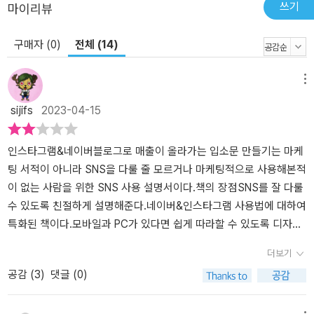
쓰기
마이리뷰
구매자 (0)
전체 (14)
메뉴
sijifs
2023-04-15
인스타그램&네이버블로그로 매출이 올라가는 입소문 만들기는 마케
팅 서적이 아니라 SNS을 다룰 줄 모르거나 마케팅적으로 사용해본적
이 없는 사람을 위한 SNS 사용 설명서이다.​책의 장점SNS를 잘 다룰
수 있도록 친절하게 설명해준다.네이버&인스타그램 사용법에 대하여
특화된 책이다.모바일과 PC가 있다면 쉽게 따라할 수 있도록 디자인
이 간결하고 깔끔하다.​책의 단점마케팅 서적이라고는 하지만 실상 마
더보기
케팅 서적은 아니다. 제일 첫 문장에 썻들이 SNS 사용 설명서이다.이
공감 (
3
)
댓글 (0)
책을 읽는다고 가게 매출이 올라가지는 않는다.​어떤 종류던간에 사업
자등록을 하고 가게를 오픈했는데 마케팅을 하는 방법을 모를 수 있