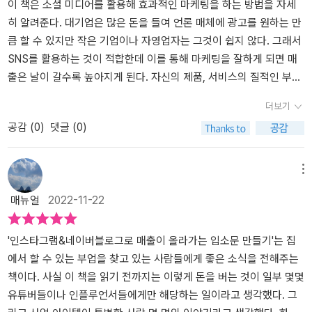
아직은 시작이라 하나하나 배워가면서 하고 있다. 인스타그램과 네이
저에게도 훌륭한 선생님이 되어준 인스타그램&네이버 블로그로 매출
로그를 이용하여 마케팅하는 방법이 소개되어 있습니다.아주 친절하
이 책은 소셜 미디어를 활용해 효과적인 마케팅을 하는 방법을 자세
버블로그 그외에도 많은 SNS 가 있다. 마케팅 방법은 다양하고 많겠
이 올라가는 입소문 만들기 책!인스타그램, 네이버 블로그 키워보고
게 계정을 만드는 과정부터 보여주고 있는데 인스타그램이 개인용,
히 알려준다. 대기업은 많은 돈을 들여 언론 매체에 광고를 원하는 만
지만 하나씩 해본다면 초보자도 충분히 가능할것 같다.'해당 도서는
싶으신 분들이라면 꼭 한번씩 읽어보시고 참고해보시면 좋을것 같습
프로페셔널 계정이 따로있는줄 몰라서 첫장부터 놀랬습니다! 그리고
큼 할 수 있지만 작은 기업이나 자영업자는 그것이 쉽지 않다. 그래서
출판사로부터 서평 작성을 목적으로무료로 제공 받았습니다.'
니다. 초보 마켓 사장님이라면 완전 추천입니다. ​#인스타그램네이버
계정을 처음 만들어본 사람들은 공감하실거에요.프로필과 소개글을
SNS를 활용하는 것이 적합한데 이를 통해 마케팅을 잘하게 되면 매
블로그로매출이올라가는입소문만들기 #인스타그램 #네이버블로그
어떻게 해야할지 정말 고민 많이 했거든요.책속에서는 아주 친절하게
출은 날이 갈수록 높아지게 된다. 자신의 제품, 서비스의 질적인 부분
#인스타그램입소문만들기 #네이버블로그입소문만들기​​​​- 출판사로부
인스타그램 소개글 첫째줄은 어떤 내용을 작성해야하는지 상세하게
뿐 아니라 얼마나 고객에게 많이 알려지느냐가 사업 성공에서 차지하
더보기
터 도서만을 제공받아 솔직하게 작성한 리뷰입니다.
나와있고블로그에서는 블로그명 짓기, 대문 꾸미기,프로필 작성등 나
는 부분이 매우 크기 때문이다.​이제 네이버 블로그는 예전만큼 효과
공감 (
0
)
댓글 (0)
와있어 처음 만드시는 분들에게는 정말 도움이 많이 될 부분이라고
적인 마케팅 채널은 아니라고 생각하는 경우가 많다. 과거에는 많은
생각합니다.말로만 설명되어있으면 아무래도 실행하는데 힘들거라
사람이 정보를 찾을 때 거의 네이버에서 검색을 하기 때문에 네이버
생각이 들어요.책속에서는 설명과 함께 사진과 도표로 상세하게 되어
블로그를 통한 마케팅은 어떤 채널보다 효과적이었다. 하지만 이제는
메뉴
있어 계정 조차 못만드는 초보자도 쉽게따라할수있는 SNS마케팅 도
유튜브, 페이스북, 인스타그램 등 여러 플랫폼이 있어 과거의 영광은
매뉴얼
2022-11-22
서인것같습니다.마지막으로 저도 라이브커머스를 통해 몇번 구매한
지나갔다는 평이 많다. 하지만 아직도 네이버 블로그는 활용 가치가
적이있었는데 저자의 노하우가 담긴 라이브커머스 준비과정과 팁을
충분하다. 아직도 많은 사람이 네이버를 통해 검색을 하고 블로그만
한번에 볼수있어서 준비하고 계시는분들에게 큰 도움이 될것같습니
의 마케팅과 브랜딩의 효과를 얻을 수 있는 부분이 있기 때문이다. 이
'인스타그램&네이버블로그로 매출이 올라가는 입소문 만들기'는 집
다.​SNS 홍보를 확실하게 하고 싶으신 분들,SNS 마케팅 공부를 하고
책은 블로그를 통한 마케팅에서 효과적인 입소문을 내기 위해서 어떤
에서 할 수 있는 부업을 찾고 있는 사람들에게 좋은 소식을 전해주는
싶으신 분들,요즘 트렌드가 알고싶으신 분들,사장님, 예비 창업자 모
기술들이 필요한지 세부적으로 알려준다.​그리고 지금은 블로그와 함
책이다. 사실 이 책을 읽기 전까지는 이렇게 돈을 버는 것이 일부 몇몇
두에게 큰 도움이 될<인스타그램네이버블로그로매출이올라가는입
께 인스타그램의 영향력이 크다. 블로그는 글 위주의 홍보를 위해 활
유튜버들이나 인플루언서들에게만 해당하는 일이라고 생각했다. 그