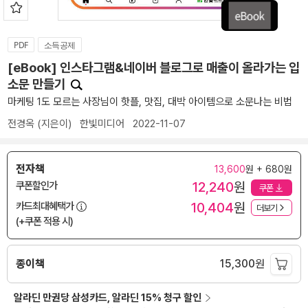
PDF
소득공제
[eBook] 인스타그램&네이버 블로그로 매출이 올라가는 입
소문 만들기
마케팅 1도 모르는 사장님이 핫플, 맛집, 대박 아이템으로 소문나는 비법
전경옥
(지은이)
한빛미디어
2022-11-07
전자책
13,600
원 + 680원
12,240
원
쿠폰할인가
쿠폰
10,404
원
카드최대혜택가
더보기
(+쿠폰 적용 시)
종이책
15,300
원
알라딘 만권당 삼성카드, 알라딘 15% 청구 할인