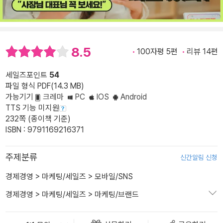
8.5
100자평 5편
리뷰 14편
세일즈포인트
54
파일 형식 PDF(14.3 MB)
가능기기
크레마
PC
IOS
Android
TTS 기능 미지원
232쪽 (종이책 기준)
ISBN : 9791169216371
주제분류
신간알림 신청
경제경영
>
마케팅/세일즈
>
모바일/SNS
경제경영
>
마케팅/세일즈
>
마케팅/브랜드