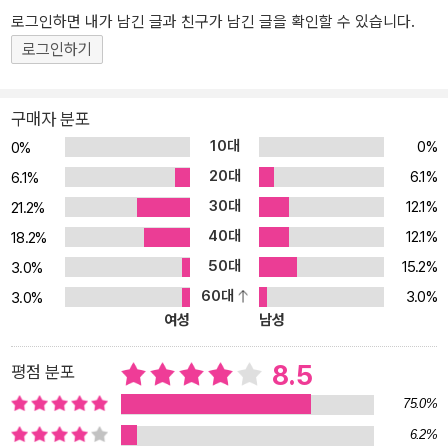
다! 처음 SNS 마케팅을 접하는 사람도 쉽게 이해할 수 있도록 설명이
로그인하면 내가 남긴 글과 친구가 남긴 글을 확인할 수 있습니다.
필요한 부분은 도표나 그림을 통해 친절하고 자세하게 알려줍니다.
로그인하기
또한 실제 마케팅 콘텐츠 예시와 사례를 확인하며 SNS에서 고객이
내 브랜드를 단 한 번만 봐도 쉽게 기억하고 재방문하게 만드는 방법
을 알아봅니다. ③ 공부하는 것이 아닌, 바로 실천해 결과물을 만드는
구매자 분포
SNS 마케팅을 한다! SNS 마케팅은 노하우를 배우는 것에 그치지 않
10대
0%
0%
고 바로 실천해보는 것이 중요합니다. 실습이 필요한 내용은 단계별
20대
6.1%
6.1%
로 과정을 나누어 바로 따라 할 수 있도록 구성했습니다. 내 사업을 실
30대
12.1%
21.2%
제로 마케팅할 때 알아두면 좋을 유용한 지식과 꿀팁 등을 본문 적재
40대
12.1%
적소에 배치했습니다. ④ 라이브커머스 노하우를 담은 특별부록을 통
18.2%
해 홍보 라이브 방송에 도전해본다! 저자가 실제 라이브커머스 방송
50대
15.2%
3.0%
을 준비하고 진행하며 터득한 노하우를 특별부록에 아낌없이 담았습
60대
3.0%
3.0%
니다. 라이브커머스를 시작할 때 필요한 것, 스튜디오 세팅 방법, 라이
여성
남성
브 방송 진행 팁 등을 소개합니다. 홍보 채널 다각화를 위해 라이브커
머스를 알아보거나 도전하고 싶다면 유용하게 참고합니다.
8.5
평점 분포
75.0%
6.2%