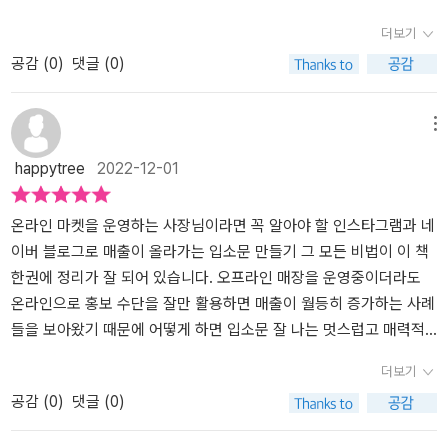
을까 하는 생각을 해본다.온라인 마케팅을 전혀 모르지만, 또는 약간
마케팅 키워보기!키워드마스터로 틈새 키워드 찾기부터 조회수를 높
어려운 화려한 마케팅 이론과 기법을 알려주지도 않고오늘 SNS 마케
더보기
은 알지만 체계적인 부분을 잘 모르겠다면 이 책을 추천한다. 왕초보
이는 제목짓기까지방문자를 만족시키는 본문 작성법까지 노하우가
팅을 시작하면 내일부터 효과를 볼수 있다는기대감을 심어주지도 않
공감 (
0
)
댓글 (0)
일 때는 물어볼 때도 마땅치 않고 미안하고 챙피해서 그냥 아는체 하
세세하게 나와있어서 좋았지요.요즘 누구나가 하나쯤 갖고 있는 SNS
습니다.SNS 마케팅으로 좋은 결과를 만드는 가장 확실한 방법은마케
고 넘어가는 경우가 많은데 이 책은 그런 부분들을 잘 챙겨준다.네이
을 통해서 자신만의 개성있는SNS을 만들어보면 어떨까 한다.책 한
팅을 공부하는 것이 아니라 고객과 매일매일 관계를 맺는 것이기 때
버 블로그와 인스타그램 계정을 만들고 방문자를 늘리는 것부터 시작
권을 통해서 깔알같은 팁들이 속시원하게 나와 정리 되어서 알짜책이
문입니다좋은 SNS 마케팅 강의는 수강생이 강의를 들은 후 작은 일
메뉴
하자. 이 책이 안내하는 방법대로 따라만 해도 팔로우 500명 만들기
아닐까 한다.[해당 출판사로부터 제공받아 주관적인 견해로 작성하였
이라도즉시 행동하게 만드는 힘이 있어야 한다고 생각합니다.— 작가
happytree
2022-12-01
는 금방 이루어질 듯 하다. 이 책을 읽고 모두 실천하고 나면 중급으로
습니다]
의 말 中SNS 의 특징이 서로 달라 인스타그램이 유리한 업종이 있고
나아가고 있는 자신을 발견할 것이다.* 출판사로부터 책을 제공받아
네이버 블로그가 유리한 업종이 있다. 인스타그램에는 뷰티, 의류, 잡
감사하게 읽고 주관적인 의견을 적었습니다.
화등의 서비스 업종이 유리하고 요식, 카페, 식당, 술집 등의 업종이
온라인 마켓을 운영하는 사장님이라면 꼭 알아야 할 인스타그램과 네
유리하다. 네이버 블로그에는 직접 체험을 해보고 후기를 적는 후기
이버 블로그로 매출이 올라가는 입소문 만들기 그 모든 비법이 이 책
성 콘텐츠가 좋다. 일상생활에서 알아두면 좋은 팁이나 노하우등을
한권에 정리가 잘 되어 있습니다. 오프라인 매장을 운영중이더라도
제공하는 정보성 콘텐츠가 좋다. 후기성 콘텐츠는 체험을 통해 제품,
온라인으로 홍보 수단을 잘만 활용하면 매출이 월등히 증가하는 사례
서비스, 매장을 간접적으로 홍보할수 있다. 정보성 콘텐츠는 시사, 상
들을 보아왔기 때문에 어떻게 하면 입소문 잘 나는 멋스럽고 매력적
식, 제테크 등 다양한 분야가 많이 있다.SNS 마케팅을 하려면 세가지
인 인스타그램 피드, 네이버 블로그 게시글이 될지에 대한 궁금증으
더보기
핵심 키워드가 있다. 이것을 잘 지켜서 운영해야 한다. 지속성, 일관
로 이 책을 읽어보았습니다. 매력적인 게시글이 되려면 일단 눈에 보
공감 (
0
)
댓글 (0)
성, 브랜딩이다. 페르소나도 다루고 있는데 마케팅 타깃으로 설정한
이는 사진부터 느낌적인 느낌으로 요즘 사람들 눈에 예뻐 보이도록
가상의 고객을 의미한다. 페르소나 분석을 통해 고객이 원하는 것이
잘 찍는 스킬부터가 필요한데 책에서 여러 구도를 잡는 방법이나 소