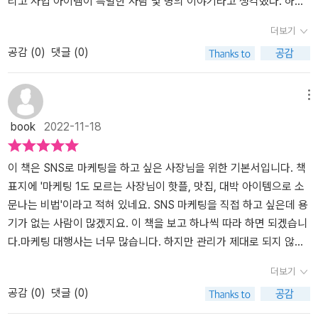
소문만들기> 읽어보시길 추천드립니다 ​​​​[도서를 지원받아 작성한 후
용할 수 있다면 인스타그램은 사진 위주의 마케팅이어서 식당, 헬스
리고 사업 아이템이 특별한 사람 몇 명의 이야기라고 생각했다. 하지
기입니다]
장, 뷰티샵 등 고객에게 비주얼의 측면을 부각해야 하는 사업자들에
만 이 책을 다 읽고나니, 나도 충분히 도전해볼만한 일이라는 생각이
더보기
게 매우 효과적인 마케팅 채널이다. 인스타그램을 비즈니스용으로 활
들었다. 그리고 내가 현재 하고 있는 네이버블로그를 조금만 신경쓰
공감 (
0
)
댓글 (0)
용하려면 여러 툴과 활용법을 세부적으로 알아야 한다. 이 책은 기술
면, 나도 여기서 추천하는 방법을 적용해 볼 수 있을 거라는 용기도 생
적인 부분과 함께 효과적인 인스타그램 입소문 내는 법을 자세히 알
겼다.사실 주변에 인스타그램으로 돈을 버는 사람이 몇 명 생겼다. 그
려준다.​이 책은 대표적인 소셜미디어인 블로그와 인스타그램을 통해
런데 어떻게 돈을 버는지, 얼마를 벌 수 있는 지는 알려주지 않는다.
메뉴
입소문을 내는 마케팅의 방법을 구체적으로 알려준다. 다른 SNS 마
물론 내가 적극적으로 물어보지 않아서 그런 것일 것이다. 하지만 왠
book
2022-11-18
케팅 책들은 채널의 기능을 다루는 부분에만 치중되어 있어 실질적인
지 그런 지식을 직접 묻기보다는 전문적인 교재를 통해서 배우고 싶
마케팅에 어떻게 적용하는지 자세히 알기는 어려움이 있었다. 이 책
었다. 사실 그 사람의 방법이 절대적인 것이 아니고, 그 사람도 지금
은 기능적인 부분뿐 아니라 고객이 나의 제품과 서비스를 선택하게
잘 되고 있을 뿐이라서, 처음 시작하는 사람들을 챙기기에는 힘들 것
이 책은 SNS로 마케팅을 하고 싶은 사장님을 위한 기본서입니다. 책
하려면 어떤 글을 쓰고 어떤 사진을 찍으며 고객과 소통을 활발히 하
이기 때문이다.이 책은 처음 시작하는 사람이 읽는 것을 고려하여 만
표지에 '마케팅 1도 모르는 사장님이 핫플, 맛집, 대박 아이템으로 소
며 입소문 효과를 어떻게 내는지 알려주고 있어 매우 유익하다. 소셜
들어진 책이다. 그래서 아주 기본적인 것부터 차근차근 하나하나 설
문나는 비법'이라고 적혀 있네요. SNS 마케팅을 직접 하고 싶은데 용
미디어를 통한 입소문 마케팅의 비결을 배우고 싶은 사람들에게 일독
명해 주는 친절한 책이다. 그리고 이 책 하나만 있으면, 정말 네이버블
기가 없는 사람이 많겠지요. 이 책을 보고 하나씩 따라 하면 되겠습니
을 권하고 싶다.
로그를 오늘 당장 개설하여 운영하고, 인스타그램을 운영할 수 있다.
다.​마케팅 대행사는 너무 많습니다. 하지만 관리가 제대로 되지 않거
그냥 이 책에 대한 믿음을 가지고 따라하기만 하면 된다. 그 과정을 쉽
나 들인 비용만큼 만족도가 높지 않은 경우가 많습니다. 처음부터 비
더보기
고 간단하게 잘 제시하여서, 이해하기가 하나도 어렵지 않다.처음 계
용을 들여 무언가를 하려고 하는 것보다는 SNS 마케팅을 직접 해보
공감 (
0
)
댓글 (0)
정을 만드는 것부터 화면구성을 하는 것, 그리고 어떻게 하면 조회수
는 것도 좋죠. 저자는 인스타그램과 네이버 블로그로 마케팅하는 방
를 올릴 수 있고, 궁긍적으로 돈까지 벌 수 있는지, 하나하나 자세하게
법을 기초부터 알려 줍니다. 예를 들어 블로그를 개설하려면 네이버