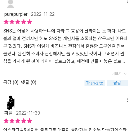
다. 마케팅을 하기 위해서는 포지셔닝, 표적집단, 표적집단에게 어필
메뉴
하고 싶은 상품의 특이점을 먼저 잡는 것이 우선이다. 시중에는 상당
purepurpler
2022-11-22
히 많은 수의 인스타그램 마케팅, 네이버 블로그 마케팅 서적이 즐비
한데 이런 책은 거의 다 실제 마케팅 서적이 아닌 인스타그램과 네이
버 블로그 사용 설명서이다. 마케팅을 잘 하고 싶고 노하우를 얻고 싶
SNS는 어떻게 사용하느냐에 따라 그 효용이 달라지는 듯 하다. 나도
다면 네이버 크리에이터 어드바이저 이용을 추천한다.
불과 얼마 전까지만 해도 SNS는 개인사를 소통하는 창구로만 이용하
곤 했었다. SNS가 이렇게 비즈니스 관점에서 훌륭한 도구인줄 전혀
몰랐다. 완전히 소비자 관점에서만 놀고 있었던 것이다.그러면서 관
심을 가지게 된 것이 네이버 블로그였고, 예전에 만들어 놓은 블로그
의 소중함을 모르고 1개만 빼놓고 다 탈퇴를 했었더랬다. 알고 나니
더보기
그것이 얼마나 후회가 되던지... 그리고 네이버 아이디 3개를 좀더 빨
공감 (
0
)
댓글 (0)
리 만들어놓고 일기라도 몇 자 적을 놓을 걸 하는 후회를 했었다.이 책
은 부제에서 보는 것처럼 말 그대로 마케팅 1도 모르는 사장님이 보면
딱 좋은 눈높이에서 서술한다. 이미 고수들은 네이버 블로그, 인스타
메뉴
그램, 페이스북, 카카오톡 등을 자유자재로 본인들의 매출을 위해 사
파플
2022-11-30
용하고 있다. 하지만 아직도 매장만 바라보고 있거나 마케팅은 전혀
모르는 사장님들도 있다.이 책은 SNS 마케팅을 1도 모르는 사장님들
을 위해 기획되었다. 특히 우리 나라에서 가장 인기가 많고 효율이 좋
인스타그램&네이버 블로그로 매출이 올라가는 입소문 만들기인스타