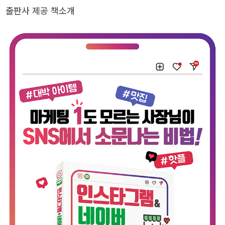
실제로 도움될 수 있는 강의를 하고자 노력합니다. 농협, 사회복지사
출판사 제공 책소개
협회, 웅진코웨이, 한국능률협회, 의왕시소상공인연합회, 광주평생교
육진흥원, 충남지식산업센터, 과천창업상권활성화센터, 완주군청, 김
제시청, 전주시청, 호원대학교, 전주대학교, 전북대학교 등 다수 기업
및 기관에서 강의했습니다. 저서로는 《미리캔버스 너도 디자인 할 수
있어!》가 있습니다. Email yeswecan_@naver.com Instagram @ali
ze_corp Naver Blog blog.naver.com/synergylab_