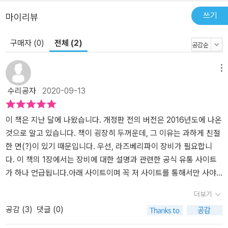
쓰기
마이리뷰
구매자 (0)
전체 (2)
메뉴
수리공자
2020-09-13
이 책은 지난 달에 나왔습니다. 개정판 전의 버전은 2016년도에 나온
것으로 알고 있습니다. 책이 굉장히 두꺼운데, 그 이유는 과하게 친절
한 면(?)이 있기 때문입니다. 우선, 라즈베리파이 장비가 필요합니
다. 이 책의 1장에서는 장비에 대한 설명과 관련한 공식 유통 사이트
가 하나 언급됩니다.아래 사이트이며 꼭 저 사이트를 통해서만 사야
하는 건 아닙니다.인터넷쇼핑으로 가성비 좋은 제품과 저렴하게 파는
더보기
사이트를 찾아서 구매하면 될 것 같습니다. bit.ly/3mb93xk적당한
공감 (
3
)
댓글 (0)
패키지를 하나 구매하시고, 진행하려는 프로젝트에 맞게 장비를 조금
씩 구입해나가는 형태로 라즈베리파이를 해보시면 좋습니다. 이 책에