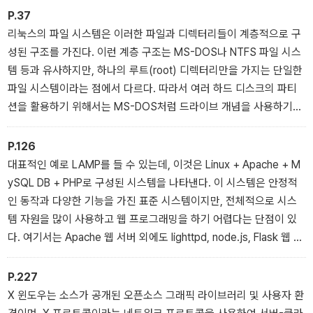
록 구성하였지만, 센서를 비롯한 하드웨어와 운영체제를 포함한 컴퓨
P.37
터 소프트웨어에 관해 어느 정도 알고 있다면 훨씬 이해하기가 쉬울
리눅스의 파일 시스템은 이러한 파일과 디렉터리들이 계층적으로 구
것이다.
성된 구조를 가진다. 이런 계층 구조는 MS-DOS나 NTFS 파일 시스
템 등과 유사하지만, 하나의 루트(root) 디렉터리만을 가지는 단일한
파일 시스템이라는 점에서 다르다. 따라서 여러 하드 디스크의 파티
션을 활용하기 위해서는 MS-DOS처럼 드라이브 개념을 사용하기보
다는 단일 계층 구조 내의 특정 지점에 마운트(mount)되어 붙도록
허용해야 한다.
P.126
대표적인 예로 LAMP를 들 수 있는데, 이것은 Linux + Apache + M
ySQL DB + PHP로 구성된 시스템을 나타낸다. 이 시스템은 안정적
인 동작과 다양한 기능을 가진 표준 시스템이지만, 전체적으로 시스
템 자원을 많이 사용하고 웹 프로그래밍을 하기 어렵다는 단점이 있
다. 여기서는 Apache 웹 서버 외에도 lighttpd, node.js, Flask 웹 서
버를 다룰 것이다. 또한, 데이터베이스로는 MySQL 말고도 SQlite를
사용할 수 있고, PHP 대신 파이썬을 사용할 수도 있으므로 이런 방법
P.227
에 대해서도 다룬다.
X 윈도우는 소스가 공개된 오픈소스 그래픽 라이브러리 및 사용자 환