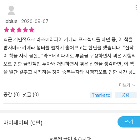
서는 다양한 라즈베리파이 프로젝트를 실습합니다. 코드 상의 어려
메뉴
움? 보다는 일단 장비 구입하는데의 어려움이 좀 따를 것 처럼 보이네
loblue
2020-09-07
요. 2~5장까지는 리눅스,파이썬 프로그래밍, 웹 서버 구현(플라스
크), GUI 프로그래밍(PYqt) 등을 설명합니다.저 챕터들을 설명하고
는 있지만 최소한 파이썬과 리눅스는 별도로 공부하고 사용한 경험이
최근 개인적으로 라즈베리파이 카메라 프로젝트를 하던 중, 이 책을
있어야 하다고 봅니다. 정말 저 부분도 모르는 제로베이스라면, 이 책
받자마자 카메라 챕터를 펼쳐서 훑어보고는 한탄을 했습니다. “진작
의 실습을 따라하기가 무진장 어려울 수 있습니다.그리고 6장부터가
이 책을 사서 볼껄…”라즈베리파이로 부품을 구성하면서 겪은 시행착
본격적인 라즈베리파이를 이용한 실습이라고 할 수 있을 것 같네
오로 인한 금전적인 투자와 개발하면서 겪은 삽질을 생각하면, 이 책
요. 6장에서는 라즈베리 파이 모델을 연결하고 이를 제어하는 것을
을 일단 갖추고 시작하는 것이 중복투자와 시행착오로 인한 시간 낭
실습합니다. 파이썬을 이용한 코드 위주입니다. c 나 c++ 에 대한 코
비를 방지해줄 겁니다.이 책의 제목에는 바이블이라는 수식어가 붙어
더보기
드도 나와있기는 하지만, 이 책은 기본적으로 파이썬을 이용해서 제
야합니다. 라즈베리 파이를 처음 접하고 무언가를 해보려는 사람에게
공감 (
0
)
댓글 (0)
어에 대한 코드 구현하고 있습니다.LED 제어, 푸시 버튼 입력 + @
필요한 기초지식, 프로그래밍 언어, 라즈베리로 할 수 있는 프로젝트
의 작업들을 하는데, 개인적으로 컴퓨터나 통신에 대한 전공지식 좀
사례 등 모든 것이 들어있기 때문입니다. 그렇다고 단순히 내용을 나
있으면 좋을 것 같습니다. 정말 아무것도 모른다면 굉장히 낯설게? 느
열해놓은 것이 아닌, 독자가 따라해보면서 발전해나갈 수 있도록 내
낄 수 있습니다. 하지만 시각적으로 바로바로 구현이 되고 눈에 결과
용을 유기적으로 연결해놓았습니다. 단언컨데 라즈베리 프로젝트를
쓰기
마이페이퍼 (0편)
가 보이니 재밌습니다! 7장은 웹캠 연결 프로젝트 개인적으로 제일
효율적으로 하고 싶다면, 이 책에서 기본기를 탄탄히 다진 뒤 필요한
흥미있는 장은 7장입니다.최근에 opencv 공부를 하고 있는데 이를
여러가지 프로젝트들을 보고 그대로 따라서 구성해서 동작하도록 만
등록된 글이 없습니다