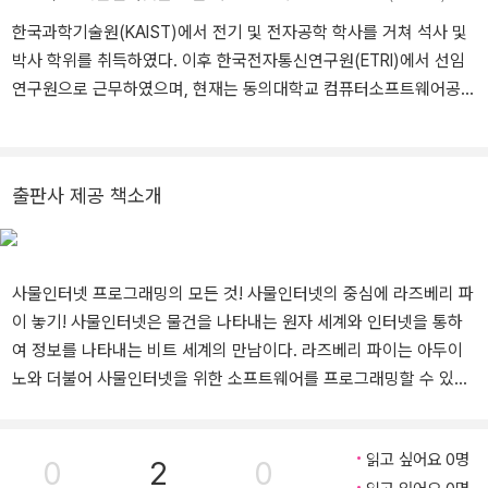
한국과학기술원(KAIST)에서 전기 및 전자공학 학사를 거쳐 석사 및
박사 학위를 취득하였다. 이후 한국전자통신연구원(ETRI)에서 선임
연구원으로 근무하였으며, 현재는 동의대학교 컴퓨터소프트웨어공학
과 교수로 재직 중이다. 저서로는 《임베디드 리눅스 프로그래밍 및 응
용》(2011), 《리눅스 프로그래밍 입문》(2010) 등이 있다.
출판사 제공 책소개
사물인터넷 프로그래밍의 모든 것! 사물인터넷의 중심에 라즈베리 파
이 놓기! 사물인터넷은 물건을 나타내는 원자 세계와 인터넷을 통하
여 정보를 나타내는 비트 세계의 만남이다. 라즈베리 파이는 아두이
노와 더불어 사물인터넷을 위한 소프트웨어를 프로그래밍할 수 있는
대표적인 오픈소스 교육용 컴퓨터다. 그리고 이 책은 라즈베리 파이
를 활용하여 사물인터넷 프로그래밍을 하려는 사람들을 위해 집필되
읽고 싶어요 0명
었다. 리눅스 환경에서 파이썬으로 웹 서버를 구축하고, 센서 등의 입
0
2
0