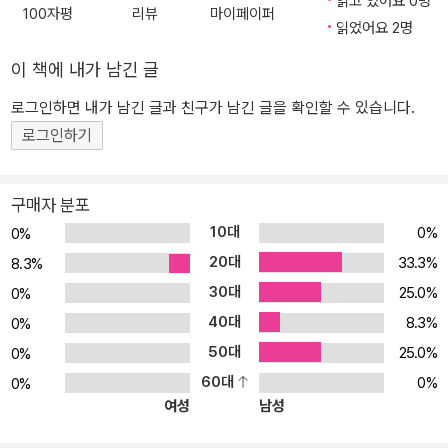
읽고 있어요 0명
출력 장치를 제어하며, 다른 컴퓨터 및 클라우드 서버와 네트워크를
100자평
리뷰
마이페이퍼
읽었어요 2명
통해 연동하는 다양한 방법을 다룬다. 라즈베리 파이를 사용하여 사
물인터넷 장치를 만들고 구현하려는 사람들에게 이 책에서 다루는 다
이 책에 내가 남긴 글
양한 기술과 예제가 실질적인 도움을 줄 것이다. 이 책의 주요 내용 ●
라즈베리 파이의 리눅스 사용 환경 ● 파이썬 웹 서버 구축 및 데이터
로그인하면 내가 남긴 글과 친구가 남긴 글을 확인할 수 있습니다.
베이스 활용 ● 파이썬 GUI 프로그래밍 ● 입출력 포트를 이용한 하
로그인하기
드웨어 제어 ● 카메라/모터를 통한 영상 처리 및 RC 카 제어 ● GP
S/가속도/자이로/지자기 센서 활용 ● 아두이노와 ESP32를 포함한
구매자 분포
사물인터넷 보드 연동 ● 홈 자동화 서버 및 클라우드 데이터/연동 서
10대
0%
0%
비스 활용 ● 음성 인식 및 구글 어시스턴트를 활용한 AI 가상 비서
20대
33.3%
8.3%
30대
25.0%
0%
40대
8.3%
0%
50대
25.0%
0%
60대
0%
0%
여성
남성