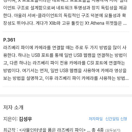
경이며, X 프로토콜이라는 네트워크 프로토콜을 사용하여 서버-클라
이언트 구조로 설계함으로써 네트워크 투명성과 장치 독립성을 제공
한다. 아울러 서버-클라이언트의 독립적인 구조 덕분에 모듈성과 확
장성도 뛰어나다. 게다가 Xlib와 고유 툴킷인 Xt Athena 위젯들은 기
본적인 기능만을 제공하고, 세부적인 많은 윈도우 자원들은 정해지지
않았으므로 다양한 기능을 추가한 사용자 인터페이스를 적용할 수 있
P.361
다. 또한, 21세기에 들어와서도 이미지 합성, 폰트 설정 지원, OpenG
라즈베리 파이에 카메라를 연결할 때는 주로 두 가지 방법을 많이 사
L의 3D 가속 기능을 활용하는 등 계속 발전이 이루어지고 있다.
용한다. 하나는 USB 포트를 통해 일반 USB 웹캠을 연결하는 방법이
고, 다른 하나는 라즈베리 파이 전용 카메라를 CSI 포트에 연결하는
방법이다. 여기서는 먼저, 일반 USB 웹캠을 사용하여 카메라 영상을
보는 방법을 설명하고, 이후 라즈베리 파이 카메라를 사용하는 방법
을 다룰 것이다.
저자 소개
지은이:
김성우
저자파일
신간알림 신청
최근작 :
<사물인터넷을 품은 라즈베리 파이>
… 총 4종
(모두보기)