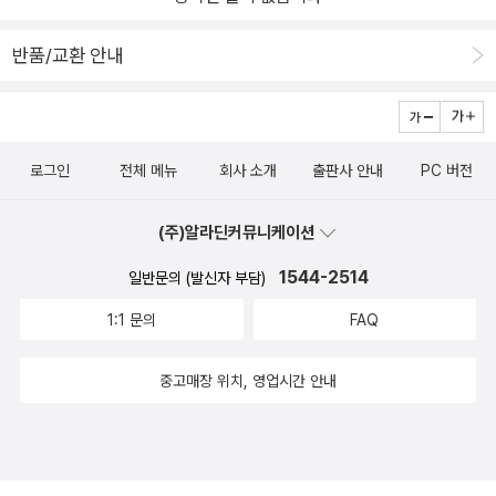
라즈베리파이를 이용해서 구현합니다. 모션 감지를 하는 구현 부분은
든 다음 본인이 원하는 방향으로 수정하는 것을 추천합니다. 그 다음
정말 흥미롭습니다. opnecv를 공부하는 분들은 이 챕터를 꼭 실습하
그 프로젝트들을 엮는다면 훌륭한 하나의 프로젝트가 될 것입니
반품/교환 안내
시고 따라하면 좋겠습니다. opencv 의 경우, 노트북에 있는 카메라
다. “후회하지 말고 이 책을 그대로 따라하세요!”
로만 실습을 하고 있는데 라즈베리파이를 이용해서 뭔가 방범 장치같
은 것도 만들어 보면 재밌을 것 같습니다. 8장도 재밌어 보이는 장입
니다. RC 카 제어를 다루는데요. 이걸 앞에서 배운 카메라 모듈과 결
로그인
전체 메뉴
회사 소개
출판사 안내
PC 버전
합한다면 여러 가지 재밌는 걸 할 수 있을 것 같네요. 영화 '나홀로집
에'시리즈 에서 주인공이 카메라에 웹캠을 달아서 도둑들의 위치를
(주)알라딘커뮤니케이션
파악하거나 그들을 교란시키는 장면이 생각나는데 여기에 opencv
모듈을 이용해서 모션 인식을 활용하면 재밌을 것 같네요.9장은 GPS
1544-2514
일반문의 (발신자 부담)
장치를 연결해서 위치 정보를 지도에 표시되도록 할 수 있습니다. 날
1:1 문의
FAQ
씨 예보 장치도 만들고, 계속 발전적인 프로젝트들을 진행합니다. 10
장부터는 아두이노 보드 연결, IOT 보드 활용 등 더 흥미롭고 재밌고
중고매장 위치, 영업시간 안내
어려운(?) 프로젝트들을 진행합니다. 파이썬과 리눅스, 웹 백엔드 부
분들을 어느정도 할 줄 안다면 정말 재밌게 공부할 수 있는 책이라고
생각합니다.정리해보겠습니다.추천 대상- 파이썬,리눅스를 좀 다뤄
봤다.(+백엔드에 익숙하면 더 좋다)- 좀 그럴싸한 IT프로젝트를 해보