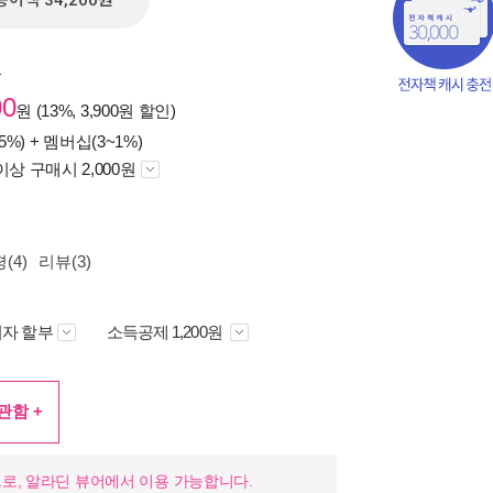
종이책 34,200원
원
00
원 (13%, 3,900원 할인)
5%) +
멤버십(3~1%)
이상 구매시 2,000원
(4)
리뷰(3)
자 할부
소득공제 1,200원
책의
보기
관함 +
다.
로, 알라딘 뷰어에서 이용 가능합니다.