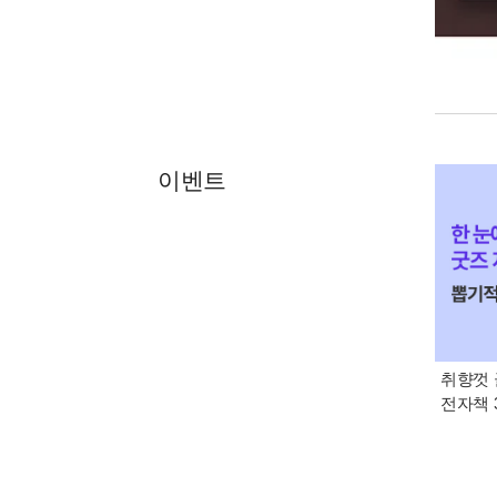
이벤트
취향껏 
전자책 