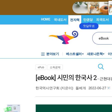
HOME
국내도서
만권당
외국도서
전자책
첫달무료
eBook
분야보기
베스트셀러
새로나온책
이
ePub
소득공제
[eBook] 시민의 한국사 2
- 근현대
한국역사연구회
(지은이)
돌베개
2022-06-27