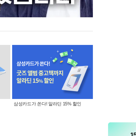
삼성카드가 쏜다! 알라딘 15% 할인
오늘의 추천 eBook(
(매일 적립금, 10% 쿠