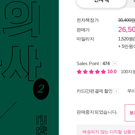
전자책정가
30,400
26,5
판매가
마일리지
1,520원(
+ 5만원
Sales Point :
474
10.0
100자평
카드/간편결제 할인
무이
종이
미리
판매중지되었습니다.
보
입니
배송되지 않는 디지털 상품으