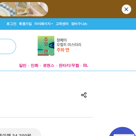
로그인
회원가입
마이페이지
고객센터
장바구니
(0)
일반
만화
로맨스
판타지/무협
BL