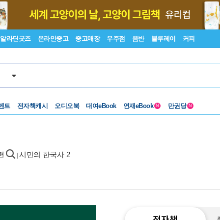
알라딘굿즈
온라인중고
중고매장
우주점
음반
블루레이
커피
벤트
전자책캐시
오디오북
대여eBook
연재eBook
만권당
N
N
편
시민의 한국사 2
|
전자책