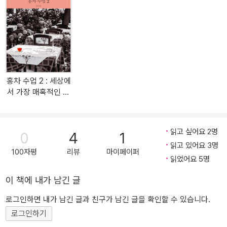
브랜드들이 수입되어 판매되고 있다. 홍차를 베이스로 하는 로열밀크
티는 대유행 조짐도 있다. 홍차 관련 책도 많이 출간되었다. 차를 교육
하는 곳도 많아졌고, 배우는 사람도 많아졌다. 이런 변화들과 함께 지
난 8년간 우리나라 홍차 애호가들의 수준이 매우 높아졌다. 2014년
『홍차수업』을 펴낼 때 저자는 홍차에 대한 지식을 체계적이고 객관적
으로 전달하고자 했다. 책에서 얻은 지식에 인도, 스리랑카, 중국, 타
홍차 수업 2 : 세상에
이완, 그리고 한국의 보성과 하동 등 홍차를 생산하는 현장과 영국, 프
서 가장 매혹적인 레
랑스 등 오랜 홍차 문화를 가진 나라들을 일일이 방문하여 얻은 현장
드
감 있는 정보를 더했다. 우리나라 홍차 애호가들이 원했던 것 역시 홍
차에 관한 이런 살아 있는 정보였다. 이것이 『홍차수업』이 10쇄까지
읽고 싶어요 2명
0
4
1
나올 수 있게 된 이유다. 중국에서도 『홍차수업』이 번역 출간되어 계
읽고 있어요 3명
속 판매되고 있다. 지난 8년 동안 우리나라뿐만 아니라 세계 홍차 산
100자평
리뷰
마이페이퍼
읽었어요 5명
업에도 변화가 많았다. 가장 큰 변화는 차 종류가 다양해지고 품질이
고급화 된 것이다. 변화된 상황에 맞춘 새로운 지식이 필요하게 되었
이 책에 내가 남긴 글
다. 이 변화를 따라잡고 이해하기 위해 지난 8년간 시간과 열정을 쏟
로그인하면 내가 남긴 글과 친구가 남긴 글을 확인할 수 있습니다.
아 공부하고 이를 “체계적이고 객관적으로” 정리한 것이 이번 『홍차
로그인하기
수업』 개정증보판이다. 애호가들의 높아진 수준에 맞춰 책 전체를 업