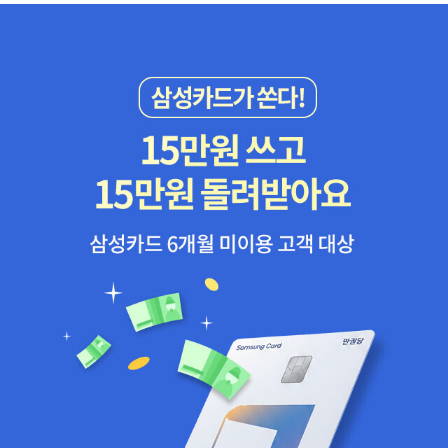
말해선 안돼. 절대로!'-글 서(書)씨 가문의 특별한 능력! 글을 읽을 수
있는 능력! 책 읽는 고양이!한 세대에 딱 한 마리만 물려받을 수 있는
데!그 선택을 받은 고양이 서꽁치의 좌충우돌 이야기!-장화 신은 고양
이, 쥐 둔갑 타령, 보물섬 살짝 나오고!이게 웬 떡이람! 새 발의 피! 식
은 죽 먹기!같은 속담도 나와 정말 아이들과 함께 보기 좋다!귀여운 그
림들은 보는 재미를 한껏 업업업!!! 시켜준다!-가제본 서평단을 구한
다는 게시물 일러스트가 귀여워서 반해버렸다.받자마자 안에 봤더니
컬러라서 또 한번 반했다...!!!가제본으로 3장 중반까지만 읽을 수 있
었다...아주 적절한 부분에 끊어 뒷부분이 완전.... 궁금하다...-인간에
게 자신의 어마무시한 능력을 들켜잡히고 만 서꽁치! 그 뒤엔 어떻게
됐을까?우리 천방지축 서꽁치!!! 부디 무사해야할텐데!!!-엄마 말 좀
들었으면... 제발 무슨 일 없길...읽는내내 조마조마... 엄마 말이 다 옳
아... 제발🔖 28쪽그때만큼은 정말 엄마가 미웠어.-🔖 85쪽'너를 밖
으로 내보내 주는 건 '빈집 쌀 파먹기'야.아, 이 말은 사람 말로 '식은
죽 먹기'란 말이지.'그건 고양이 속담으론 '죽은 쥐 먹기'였지만나는 물
론 입을 꾹 다물고 아무 말도 하지 않았지...