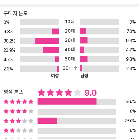
그레이드했다. 전체 구성은 거의 동일하지만 역사적 사실만 제외하면
내용은 대부분 새롭게 보강되었다. 그러다 보니 책 분량이 너무 많아
구매자 분포
져 어쩔 수 없이 시음기 대부분과 기존 몇 개 장은 생략할 수밖에 없었
10대
0%
0%
다. 대신에 홍차를 이해하는 데 있어 가장 중요한 인도, 스리랑카, 중
20대
7.0%
9.3%
국 등 생산지 관련 분량이 아주 많이 늘어났다. 『홍차 수업』은 어떤 책
30대
9.3%
30.2%
인가 이 책은 홍차에 대한 체계적인 소개서다. 우리나라에서 ‘홍차=
40대
4.7%
떫다’는 인식이 생긴 이유부터 시작해서 녹차나 우롱차 등과는 어떻
20.9%
게 다르며, 어디서 주로 생산되고, 어떤 종류의 홍차가 있으며, 어떤
50대
9.3%
4.7%
나라에서 주로 마시고, 홍차의 장점은 무엇인지에 대해 이해하기 쉽
60대
2.3%
2.3%
게 풀어 쓰고 있다. 홍차 하면 유럽, 특히 영국을 떠올리는데, 중국에
여성
남성
서 처음 생산된 홍차가 어떻게 영국을 상징하는 문화가 되었는지에
대한 그 역사적 배경과, 근래 새로운 홍차 문화를 만들어가고 있는 프
9.0
평점 분포
랑스에 대해서도 자세히 다루었다. 저자가 홍차에 대한 궁금증을 풀
75.0%
기 위해 한 권 한 권 읽기 시작한 영국, 미국, 프랑스의 홍차 전문가들
0%
의 책을 바탕으로 주 생산지인 인도와 스리랑카, 타이완 그리고 홍차
25.0%
문화를 꽃피운 영국, 오늘날 새로운 홍차 역사를 쓰고 있는 프랑스를
방문해서 나온 결과물이 이 책이다. 여기 실린 대부분의 현장 사진도
0%