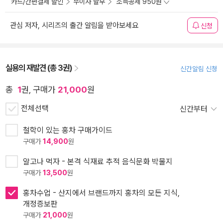
카드/간편결제 할인
무이자 할부
소득공제 950원
관심 저자, 시리즈의 출간 알림을 받아보세요
신청
실용의 재발견 (총 3권)
신간알림 신청
총
1
권, 구매가
21,000
원
전체선택
신간부터
철학이 있는 홍차 구매가이드
구매가
14,900
원
알고나 먹자 - 본격 식재료 추적 음식문화 박물지
구매가
13,500
원
홍차수업 - 산지에서 브랜드까지 홍차의 모든 지식,
개정증보판
구매가
21,000
원