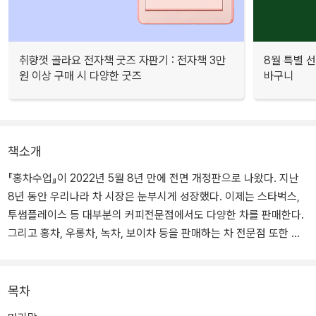
취향껏 골라요 전자책 굿즈 자판기 : 전자책 3만
8월 특별 선
원 이상 구매 시 다양한 굿즈
바구니
책소개
『홍차수업』이 2022년 5월 8년 만에 전면 개정판으로 나왔다. 지난
8년 동안 우리나라 차 시장은 눈부시게 성장했다. 이제는 스타벅스,
투썸플레이스 등 대부분의 커피전문점에서도 다양한 차를 판매한다.
그리고 홍차, 우롱차, 녹차, 보이차 등을 판매하는 차 전문점 또한 수
없이 많이 생겨났다. 그중에서도 홍차 시장은 더 크게 성장했다.
지난 8년 동안 우리나라뿐만 아니라 세계 홍차 산업에도 변화가 많았
목차
다. 가장 큰 변화는 차 종류가 다양해지고 품질이 고급화 된 것이다.