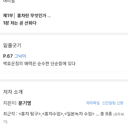
머리말
변화된 상황에 맞춘 새로운 지식이 필요하게 되었다. 이 변화를 따라
잡고 이해하기 위해 지난 8년간 시간과 열정을 쏟아 공부하고 이를
제1부│ 홍차란 무엇인가
“체계적이고 객관적으로” 정리한 것이 이번 『홍차수업』 개정증보판
1장 차는 곧 산화다
이다. 애호가들의 높아진 수준에 맞춰 책 전체를 업그레이드했다.
우리나라에서 ‘홍차=떫다’는 인식이 생긴 이유부터 시작해서 녹차나
밑줄긋기
우롱차 등과는 어떻게 다르며, 어디서 주로 생산되고, 어떤 종류의 홍
차가 있으며, 어떤 나라에서 주로 마시고, 홍차의 장점은 무엇인지에
P.67
그낙이
대해 이해하기 쉽게 풀어 쓰고 있다. 홍차 하면 유럽, 특히 영국을 떠
백호은침의 매력은 순수한 단순함에 있다
올리는데, 중국에서 처음 생산된 홍차가 어떻게 영국을 상징하는 문
화가 되었는지에 대한 그 역사적 배경과, 근래 새로운 홍차 문화를 만
들어가고 있는 프랑스에 대해서도 자세히 다루었다.
저자 소개
지은이:
문기영
저자파일
신간알림 신청
최근작 :
<홍차 탐구>
,
<홍차수업>
,
<일본녹차 수업>
… 총 8종
(모두보
기)