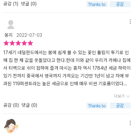
공감 (
1
)
댓글 (0)
인구로 나누어보면 전 인구가 1년에 32잔을 마신 것으로 계산된다.
터 종류와 장점까지 저자의 오랜 고민과 노력이 담겨 있다.저자는 홍
이 개념이 언뜻 와닿지 않겠지만, 당시 영국인들 중 그나마 여유 있는
차에 대한 정의, 홍차의 산지, 홍차 역사와 브랜드, 마지막으로 즐기는
상위 20퍼센트가 차를 마셨다고 가정하면, 거의 이틀에 한 잔도 마시
방법까지총 4부로 나누어 홍차에 대한 지식과 정보뿐만 아니라 대중
메뉴
지 못했다고 보면 된다. 70년 뒤인 1790년에는 7300톤으로 증가하
적인 이미지까지 전달해 준다.묵직한 책 무게만큼이나 풍부한 자료와
쏭지
2022-07-03
고, 위의 기준으로 상위 20퍼센트가 마셨다고 보면 하루에 약 4잔, 그
정보는 홍차 박사가 될지도 모른다는 기대감을 안겨준다.어린 시절
러나 이 기간 음용 인구 자체가 엄청나게 증가했다고 볼 때 인구의 50
만화 <홍차왕자>를 통해 알게 된 다양한 홍차 이름을 이 책에서 자세
퍼센트가 마셨다면 하루에 약 1.6잔으로 계산된다. 3장부터는 정말
히 볼 수 있는데,아삼, 다르질링, 닐기리 등 다양한 홍차의 원산지와
17세기 네덜란드에서는 봄에 쉽게 볼 수 있는 꽃인 튤립이 투기로 인
본격적인 홍차이야기가 펼쳐진다. 홍차를 잘게 부수는 방법으로 티백
특징은 물론, 홍차의 성분과 기능, 살아있는 맛과 향을 위해 맛있게 우
해 집 한 채 값을 웃돌았다고 한다.헌데 이와 같이 우리가 카페나 집에
생산을 가능하게 해 오늘날 홍차 르네상스를 만든 1등 공신인 CTC
리는 법까지 배울 수 있다.저자는 직접 해외의 차 농장과 공장 등을 방
서 티백으로 쉬이 접하며 즐겨 마시는 홍차 역시 1784년 세금 하락이
가공법부터 시작해 가향차, 허브차, 티젠, 인퓨전 등 다양한 가공법을
문하고 과정을 상세하게 소개한다.또한 저자가 찍은 사진도 함께 첨
있기 전까지 중국에서 영국까지 가져오는 기간만 1년이 넘고 차에 부
통해 홍차를 소개한다. 특출한 점은 저자가 직접 차 농장과 티팩토리,
부되어 있어 설명에 대한 이해도를 높여준다.홍차를 이해하고 설명하
과된 119퍼센트라는 높은 세금으로 인해 매우 비싼 기호품이었다고
해외 유수의 매장을 방문해서 관련자의 설명을 들어가며 과정 하나하
고자 할 때 이 책 한 권이면 충분할 것 같다.홍차를 주제로 과학적 역
한다.차와 함께하는 다양한 명화들의 향연으로 포문을 여는 이번 도
더보기
나를 살펴봤다는 점에 있다. 아삼, 다르질링, 닐기리, 타이완, 영국, 프
사적 측면뿐만 아니라 유명 브랜드의 노하우와 마케팅 기법까지다방
서는 이와 같은 홍차에 대한 비하인드 스토리를 포함해 역사와 종류,
공감 (
0
)
댓글 (0)
랑스 등 저자의 경로를 따라 홍차가 생산되는 모습을 직접 사진과 함
면에 걸쳐 유용한 정보를 얻을 수 있다. 덕분에 홍차의 매력에 조금씩
지역, 차 우리는 방법 등 모든 것을 총망라하며 가히 홍차 백과 전이라
께 설명을 듣는다는 점이 이 책의 가장 큰 매력이 아닐까. 포트넘앤메
매료되고 있다. 갑작스레 더워진 요즘 같은 날 아이스 홍차 한 잔을 마
할만한 이야기를 다루고 있다.특히 초반부 홍차, 녹차, 우롱차, 보이차
이슨, 마리아주 프레르, 해러즈, 트와이닝 등 브랜드의 역사와 그들의
시며 무더위를 날려보면 어떨까.흥미진진한 홍차의 세계를 여행한 듯
등 우리가 알고 있는 다양한 차들이 모두 동일한 나무인 카멜리아 시
메뉴
홍차 생산의 노하우, 마케팅 기법 등을 엿볼 수도 있다. 마지막으로 이
한 기분을 느끼게 해 준 책이다.
넨시스라는 나무의 잎이며 가공법의 차이라는 사실에 당황스러움과