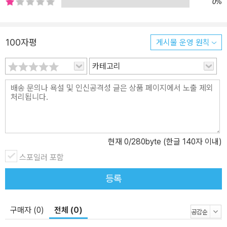
저자가 직접 찍은 것이다. 따라서 이 책은 홍차에 대한 저자의 주관적
0%
인 견해라기보다는 객관적 시각을 견지하려 했으므로 홍차를 체계적
으로 알고자 하는 이들에게 도움이 되리라 생각한다. 홍차의 생산부
터 소비까지 찻잎의 어느 부분을 채엽하는가, 언제 채엽하는가, 살청
100자평
게시물 운영 원칙
을 하는가, 위조萎凋(시들리기) 과정이 있는가, 있다면 어떻게 하며
얼마나 길게 하는가, 유념은 어떻게 하는가, 산화 과정은 있는가, 있다
카테고리
면 얼마나 지속하는가 등의 가공법 차이가 녹차, 백차, 황차, 우롱차,
홍차, 흑차 등 다른 모습을 빚어낸다. 홍차 내부에서의 차이도 마찬가
지다. 이 책은 바로 이러한 홍차 가공법의 차이에 대해 상당히 많은 지
면을 할애하여 살피고 있다. 홍차를 본격적으로 알기 전 가공법에 따
른 6대 다류의 차이를 먼저 알아야 한다는 것이 저자의 지론이다. ‘산
현재
0
/280byte (한글 140자 이내)
화’라는 용어에 대한 이해가 대표적이다. 보통 한국에서는 ‘발효’라는
스포일러 포함
용어와 뒤섞여 사용되는데 이는 잘못된 것이다. 차의 가장 두드러진
차이는 산화oxidation 정도에서 결정된다. 즉 비산화차인 녹차를 시
등록
작으로 백차, 황차 그리고 부분산화차(혹은 반半 산화차)인 청차 순
으로 산화도가 높아져 완전 산화차인 홍차에 이른다. 포도나 포도즙
구매자 (0)
전체 (0)
에 미생물이 개입해 화학적 변화를 통해 포도주로 변하는 것이 발효
이며, 산화는 산화효소oxidase가 산소와 접촉해 변화가 일어나는 것