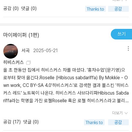
가의 원 데이 클래스도 함께.다구를 구비하며 우선 '차' 는 단어를 만
나와요! 물론 우리나라도! 애프터눈 같은 관습에 대한 이야기도 보면
공감 (
0
)
댓글 (0)
든 육우의 다경을 찾아보아야겠다.
재미있어요! 새로운 걸 알아가는 건 언제나 짜릿해요! 정말 차를 사랑
하시는 작가님의 마음이 보이는 편도 있고 중간중간 이해를 돕기 위
한 사진들과 그림들이 아주 많아 눈도 즐거워요!!! 작가님의 홍차 여행
을 따라가면 역사와 매장, 변화 등 브랜드에 대해서도 알아볼 수 있어
쓰기
마이페이퍼 (1편)
요! 이 부분을 보면 작가님의 정말 홍차 찐사랑이 느껴져요! 오로지 홍
차를 위한 여행이라니... 엄청나죠. 한편으론 부럽기도 해요! 저렇게
서곡
2025-05-21
메뉴
뭔가 사랑하는 일이 있다니!!! 책을 읽다 보니 홍차에 설탕을 넣어 먹
히비스커스
는 게 신기해서 각설탕을 구입했거든요? 근데 홍차에 설탕과 우유를
올 초 한동안 집에서 히비스커스 차를 마셨다. '홍차수업'(문기영)으
넣은 게 밀크티라네요?!! 허허허 제 하찮은 수준이 다시 빛나네요...
로부터 찾아 옮긴다.Roselle (Hibiscus sabdariffa) By Mokkie - O
(책을 5일 동안 나눠 읽다 보니 제가 성급하게 구입 먼저 했네요 밀크
wn work, CC BY-SA 4.0'히비스커스'로 검색한 결과 몰스킨 '히비스
티에 대한 정보도 나옵니다ㅠ) 집에서 직접 밀크티 해먹어야겠어요~
커스 레드' 노트북이 나온다. 히비스커스 사브다리파Hibiscus Sabda
~ 각설탕을 산 김에...! 밀크티 맛있잖아요! 작가님의 아름다운 마음처
riffa라는 학명을 가진 로젤Roselle 혹은 로젤 히비스커스라고 불리
럼 우리의 삶이 홍차를 우릴 충분한 시간이 존재하도록! 여유롭고 풍
는 식물의 꽃받침이다. 흔히 꽃이라고 잘못 알려진 히비스커스 붉은
요로워지기를! 바래봅니다!🔖 53쪽녹차가 매우 정적인 무채색의 음
더보기
색 조각은 사실 꽃받침이다. 시큼하고 자극적인 맛이 매력적이라 허
료라면, 홍차는 유화 같고,우롱차는 무척이나 동적이고 파스텔화 같
공감 (
17
)
댓글 (0)
브차 말고도 잼, 과일 샐러드, 아이스크림 등에서 사용된다. 혈압, 콜
은 음료다.-🔖 394쪽차에 대해서 너무 건강이라는 측면에서 접른하
레스트롤을 낮추고 면역 시스템 강화에 효능이 있는 것이 알려지면서