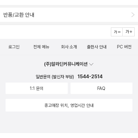
기보다는'나를 즐겁고 기분 좋게 하는 음료인데 건강에도 좋다'정도로
우리나라뿐만 아니라 전 세계적으로 지난 몇 년간 유행했다. 허브차
여겼으면 하는 것이 나의 바람이다.-🔖 405쪽물 양과 홍차 양 못지
반품/교환 안내
로는 로즈 힙Rosehip과 블렌딩 되어 많이 사용된다. 붉은색 계열의
않게 우리는 시간이 중요함에도.-🔖 412쪽사랑하는 사람을 위해 차
예쁜수색도 매력적이고, 아이스티로 차갑게 마시면 훨씬 더 맛있다.
를 우렸을 때와 내키지 않는 마음으로억지로 우렸을 때의 차 맛이 결
우리나라 무궁화 학명이 히비스커스 시라쿠스Hibiscus Syriacus다.
코 같을 수는 없다.-🔖 450쪽도시에서 느끼는 긴장감 속에서 잠시
즉 무궁화가 다양한 히비스커스 품종 중 하나다.
여유를 갖는 순간,그게 홍차를 마시는 때가 아닐까 한다.물 끓이고 우
로그인
전체 메뉴
회사 소개
출판사 안내
PC 버전
리고 그 뜨거운 차를 마시는 데최소 20분은 걸린다. 이 20분이 나에
게 위로를 준다.​ 글보기ｌ서재브리핑ｌ서재관리ｌ북플Live and Let
(주)알라딘커뮤니케이션
Live - Poo서재지수 : 825점마이리뷰: 13편마이리스트: 0편마이페
이퍼: 0편즐겨찾기등록: 0명오늘 2, 총 29 방문리뷰/페이퍼Review
1544-2514
일반문의 (발신자 부담)
방명록2022 7SMTWTFS 1234567891011121314151617181
9202122232425262728293031powered by aladin펼쳐보기 5
1:1 문의
FAQ
개 날짜순 처음 | 이전 | 1 | 2 | 3 |다음 | 마지막 아이들에게 유익
한 내용이 포함된 동화!ｌReview 댓글(0)Poo () l 2022-07-01 10:
중고매장 위치, 영업시간 안내
31https://blog.aladin.co.kr/760152288/13728197 책 읽는 고양
이 서꽁치 ㅣ 문지아이들 170이경혜 지음, 이은경 그림 / 문학과지성
사 / 2022년 6월평점 : '어느 날 내가 죽었습니다'의 이경혜 작가님
의 동화! -'지금부터 하는 얘기는 우리 집안의 비밀이다.누구한테도