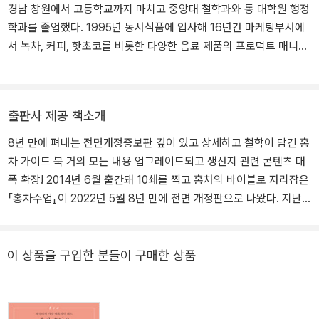
경남 창원에서 고등학교까지 마치고 중앙대 철학과와 동 대학원 행정
학과를 졸업했다. 1995년 동서식품에 입사해 16년간 마케팅부서에
서 녹차, 커피, 핫초코를 비롯한 다양한 음료 제품의 프로덕트 매니저
업무를 담당했다. 2010년 홍차음료 발매를 담당하면서 홍차에 깊은
매력을 느껴 퇴사 후 본격적으로 홍차 공부에 전념했다. 제대로 된 공
부를 위해 해외 산지를 일일이 방문하여 책에서 읽은 지식을 확인하
출판사 제공 책소개
고, 다양한 홍차를 마시며 맛과 향의 묘미를 파악하는 데 힘썼다. 그
결과를 『홍차 수업』 『홍차 수업2』 『철학이 있는 홍차구매가이드』로
8년 만에 펴내는 전면개정증보판 깊이 있고 상세하고 철학이 담긴 홍
펴냈고, 『홍차애호가의 보물상자』를 번역해 출간하기도 했다. 첫 책
차 가이드 북 거의 모든 내용 업그레이드되고 생산지 관련 콘텐츠 대
『홍차 수업』은 중국에서 번역 출간되었다. 2014년 ‘문기영홍차아카
폭 확장! 2014년 6월 출간돼 10쇄를 찍고 홍차의 바이블로 자리잡은
데미’를 설립해 홍차 교육에 집중하면서 다양한 외부기관에서 홍차
『홍차수업』이 2022년 5월 8년 만에 전면 개정판으로 나왔다. 지난
강의를 하고 있다. 음료회사의 차 관련 컨설팅과 『월간 다도』 『더칼럼
8년 동안 우리나라 차 시장은 눈부시게 성장했다. 이제는 스타벅스,
니스트』 등 다양한 매체에 차 관련 글을 기고하는 중이다. 2020년부
투썸플레이스 등 대부분의 커피전문점에서도 다양한 차를 판매한다.
터는 일본 녹차로 공부 범위를 넓혀 아카데미 교육과정에 포함시켰고
그리고 홍차, 우롱차, 녹차, 보이차 등을 판매하는 차 전문점 또한 수
이 상품을 구입한 분들이 구매한 상품
2022년 3월에 『일본녹차수업』을 펴냈다. 문기영홍차아카데미 moo
없이 많이 생겨났다. 그중에서도 홍차 시장은 더 크게 성장했다. 고급
nkiyoung_blacktea_academy(인스타그램)
호텔 뿐만 아니라 다양한 홍차전문점에서도 고품질 홍차와 수준 높은
애프터눈 티를 즐길 수 있다. 포트넘앤메이슨을 포함한 세계적인 차