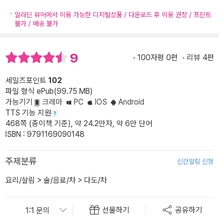
알라딘 뷰어에서 이용 가능한 디지털상품 / 다운로드 후 이용 권장 / 프린트
불가 / 배송 불가
9
100자평 0편
리뷰 4편
세일즈포인트
102
파일 형식 ePub(99.75 MB)
가능기기
크레마
PC
IOS
Android
TTS 기능 지원
468쪽 (종이책 기준), 약 24.2만자, 약 6만 단어
ISBN : 9791169090148
주제분류
신간알림 신청
요리/살림
>
술/음료/차
>
다도/차
선물하기
공유하기