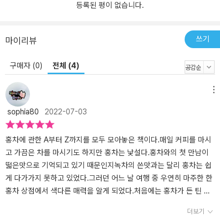
등록된 평이 없습니다.
이다. 사과를 깎아놓았을 때 갈색으로 변하는 것이 바로 산화다. 찻잎
에 들어 있는 산화효소가 일정한 작용에 의해 산소에 노출됨으로써
역시 찻잎에 들어 있는 폴리페놀을 산화시키는 것이다. 이 과정을 거
쓰기
마이리뷰
친 결과 차가 만들어지고, 산화되는 방법과 정도에 따라 분류가 이뤄
진다. 다만 보이차는 예외로, 현재까지는 이 차만 발효 과정을 밟는 것
구매자 (0)
전체 (4)
으로 알려져 있다. 따라서 저자는 책에서 발효 대신 산화를 공식 용어
로 쓰고 있다. 그다음은 역사다. 기본적인 역사를 알아야 왜 홍차가 지
메뉴
금 이토록 널리 많은 이들이 즐기는 음료가 되었는지를 알 수 있고, 홍
sophia80
2022-07-03
차의 생산지와 브랜드들이 어떤 식으로 발전해왔는지를 알아야 산지
별 홍차 즐기기의 기본 마인드맵을 그릴 수 있다. 중국에서 이야기는
시작되고, 서양 열강과의 차무역 등으로 이어지는데 무엇보다 영국의
홍차에 관한 A부터 Z까지를 모두 모아놓은 책이다.매일 커피를 마시
홍차 역사가 그 몸통적 이해를 제공한다. 그 한 대목을 보면 영국 개러
고 가끔은 차를 마시기도 하지만 홍차는 낯설다.홍차와의 첫 만남이
웨이스 커피하우스에서 차를 팔기 시작한 이후 30여 년이 지난 1700
떫은맛으로 기억되고 있기 때문인지녹차의 쓴맛과는 달리 홍차는 쉽
년경 수입량은 9톤에 머물렀다. 9톤이면 우리가 거리에서 보는 큰 트
게 다가가지 못하고 있었다.그러던 어느 날 여행 중 우연히 마주한 한
럭 한 대 분량에 불과하다. 물론 이 무렵 이후 차의 수입량은 그전의 3
홍차 상점에서 색다른 매력을 알게 되었다.처음에는 홍차가 든 틴 케
0년 동안보다 상대적으로 증가하긴 했다. 1721년에 공식적인 차 수
이스가 예뻐서 관심을 두었다.하지만 직원이 권유한 홍차를 시음한
더보기
입량은 453톤이다. 한 잔에 2그램을 소비한다고 가정하고 당시 영국
후 떫은맛에 대한 편견을 벗을 수 있었다.이 책에는 홍차의 생산지부