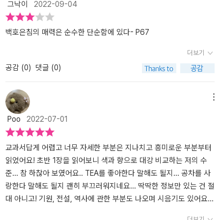
책에서는 초보자라도 홍차를 맛있게 즐기는 방법을 위해 다양한 팁을
그낙이
2022-09-04
흥미로 사로잡혀 두꺼운 분량에도 책에서 눈을 뗄 수가 없었다.얼그
제공하고 있다. 홍차의 성분과 몸에서의 작용을 살펴보는 홍차와 건
레이의 뜻이 그레이 백작이라는 사실이나 립톤이 토머스 립턴의 이름
강, 홍차 카페인과 커피 카페인의 차이, 우리는 시간에 따른 카페인의
에서 나왔다는 이야기, 조지 오웰이 홍차 애호가라는 사실들도 신기
백호은침의 매력은 순수한 단순함에 있다- P67
농도, 암호 같은 홍차 등급 알아보기까지 그야말로 홍차의 모든 지식
했다.에비앙으로 우린 차는 칼슘과 마그네슘 비율의 차이로 마실 수
더보기
을 담기 위해 노력했다. 저자는 현재 홍대입구역 근처 오피스텔에서
없을 정도라니 이런 정보를 어디서 얻겠는가.특히 저자가 해외 홍차
공감 (
0
)
댓글 (0)
‘문기영홍차아카데미’를 열고 소규모 강연을 하고 있다. 저자가 직접
여행으로 보고 듣고 느낀 바를 서술해 놓아 현지의 이야기들이 매우
우린 다양한 종류의 홍차를 즐기면서 홍차의 세계에 빠져들고 싶은
흥미로웠고 직접 경험한 꿀팁이 가득해 홍차를 자주 마시는 나에게도
독자들을 기다리고 있다.
큰 도움이 되었다.홍차의 품질 향상을 위한 전 세계적 노력은 지금까
메뉴
지도 이어진다고 하니 앞으로도 꾸준히 발전할 홍차의 미래가 기대된
Poo
2022-07-01
다.완독 후 서문에서 언급한 책 분량이 많아져 몇 개의 장이 생략되었
다는 사실이 얼마나 아쉽던지.공들여 정말 정성이 가득 깃든 열정으
로 쓴 홍차 이야기를 일게 되어 정말 과분하게도 감사한 기분이었고,
교과서답게 어렵고 너무 자세한 부분은 지나치고 흥미로운 부분부터
홍차에 대해 품은 우려 역시 저자의 홍차에 대한 애정으로 느껴졌다.
읽었어요! 초반 1장을 읽어보니 색과 향으로 대강 비교하는 저의 수
이번 도서로 역사와 정치에도 밀접한 연관이 있는 홍차의 매력에 푹
준... 참 하찮아 보였어요.. TEA를 좋아한다 말해도 될지... 공차를 사
빠졌기에 홍차 수업2가 기대된다.완화된 코로나 상황에 저자가 추천
랑한다 말해도 될지 괜히 부끄러워지네요... 딱딱한 정보만 있는 건 절
한 숙소와 여행지들, 유구한 역사의 홍차 매장으로 홍차 여행을 하고
대 아니고! 기원, 전설, 역사에 관한 부분도 나오며 시음기도 있어요!
싶다는 욕구가 마구마구 샘솟는다.기회가 된다면 현지에서 홍차 전문
익히 아는 달마대사와 다원도 나오고 중국뿐 아니라 유럽에 대해서
더보기