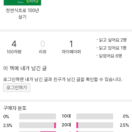
고 내린 녹즙의 재료로, 혹은 다이어트 식품 정도로 먹는 셀러리. 그런
천연식초로 100년
데 이렇게 평범한 채소가 실은 ‘허브’라고? 그리고 이것으로 만든 셀
살기
러리 주스가 수백만 명을 치유한 슈퍼 푸드, 기적의 주스라고? 아마도
이 말을 쉬 받아들일 수 있는 사람은 별로 없을 것이다. 오죽하면 저자
앤서니 윌리엄도 이 책의 첫 문장을 “정말? 셀러리 주스가?”라는 사
읽고 싶어요 2명
4
0
1
람들의 첫 반응으로 시작하고, 옮긴이도 이 책을 처음 만났을 때 ‘셀러
읽고 있어요 1명
리 주스로 살을 뺀다면 모를까 난치병을 고친다니, 그게 말이 돼?’라
100자평
리뷰
마이페이퍼
읽었어요 6명
는 생각부터 들었다고 고백할까? 책을 읽어보면 알겠지만, 1970년대
후반부터 주변에 “그 어떤 것도 따라올 수 없는 최고의 치유제”로 셀
이 책에 내가 남긴 글
러리 주스를 추천하기 시작한 뒤로 수십 년간 거의 모든 사람들이 그
로그인하면 내가 남긴 글과 친구가 남긴 글을 확인할 수 있습니다.
런 반응을 보였다고 저자는 말한다. 그러나 바로 그 사람들이 어떤 계
로그인하기
기로든 셀러리 주스를 마시고 나면, 가족과 주변 사람들에게 셀러리
주스를 권하기 시작했다. 이유는? 바로 그 강력하고 광범위한 치유 효
과 때문이었다. 저자는, 메디컬 미디엄Medical Medium, 즉 의료 영
구매자 분포
매이다. 어떤 ‘목소리’―저자는 그 목소리를 ‘연민의 영Spirit of Com
10대
0%
0%
passion’이라 부르는데―가 그에게 찾아온 것은 네 살, 어린 소년 시
20대
2.5%
2.5%
절이었다. 그 영은 그에게 “사람들이 겪는 고통의 진정한 원인을 알아