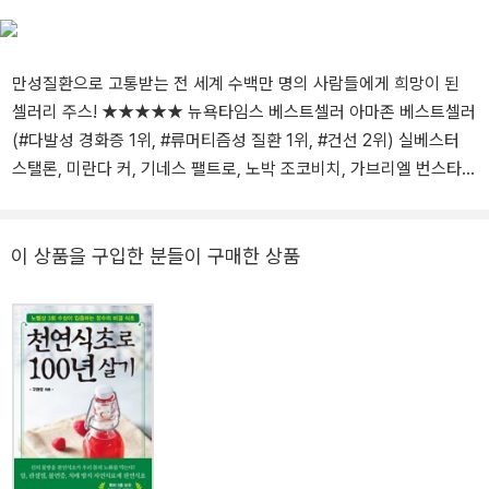
포츠 분야를 빡세게 배우고 체험했다. 23개국을 여행했고 그중 일부
ical Medium Celery Juice(한국어판, ⟪신이 알려준 허브 주스, 셀러
나라에서는 일하면서 사느라 좀 오래 머물기도 했다. 인생을 자신에
리 주스⟫), Medical Medium Life‐Changing Foods(메디컬 미디엄
게 허락된 최대치로 살아보는 것이 목표이기에 각 여정과 경험에 감
의 삶을 바꾸는 음식들), Medical Medium Thyroid Healing(메디컬
만성질환으로 고통받는 전 세계 수백만 명의 사람들에게 희망이 된
사하며 살았다. 삶의 양극에 매료되어 살아왔다. 하나는 보이는 것의
미디엄의 갑상선 치유), Medical Medium Liver Rescue(메디컬 미
셀러리 주스! ★★★★★ 뉴욕타임스 베스트셀러 아마존 베스트셀러
원리를 탐구하는 것과 보이지 않는 것의 신비를 이해하는 것이고, 또
디엄의 간 소생법) 등이 있다. 앤서니 윌리엄의 홈페이지 www.medi
(#다발성 경화증 1위, #류머티즘성 질환 1위, #건선 2위) 실베스터
하나는 세계의 지식을 갖추는 것과 인간 내면의 지혜를 발견하는 것
calmedium.com와 인스타 www.instagram.com/medicalmedium
스탤론, 미란다 커, 기네스 팰트로, 노박 조코비치, 가브리엘 번스타인
이다. 성취하고 또한 진보하는 인간이 모두 되고 싶었다. 최근 커리어
에서 더 많은 정보들을 찾아볼 수 있다.
등 셀러리 주스 효과를 경험한 각계각층 인사 53명 강력 추천! “오늘
우먼으로 사는 챕터를 끝내고 자신 안의 또 다른 가능성을 열면서 살
날 수백만 명의 사람들이 셀러리 주스로 치유되고 있다. ‘정말? 셀러
아보는 실험을 시작했다. 요가와 명상을 하고 종종 트레킹을 떠난다.
리 주스로?’ 정말이다. 당신이 알고 있는 그 셀러리 주스가 그렇다는
이 상품을 구입한 분들이 구매한 상품
오랜 글쓰기 습관이 있으며, 40년간 일기를 써왔다. 별칭은 재키이
말이다. 셀러리는 우리가 상상하는 것보다 훨씬 어마어마한 허브이
다.
다. 마트 선반에서 그토록 오랫동안 자신의 때가 도래하기를, 그래서
자신이 해야 할 그 일을 할 수 있기를 끈질기게 기다려온 그 기적의 이
름이 셀러리다. 이 책을 다 읽으면 왜 그런지 완벽하게 알게 될 것이
다.” ● “정말? 셀러리 주스가?” 마트에 가면 식품 매장 한쪽에 자리
를 차지하고 있지만 선뜻 손이 가지는 않는 채소, 어쩌다 사왔어도 보
통은 냉장고 속에서 시들고 있게 마련인 채소, 그렇다, 바로 셀러리 이
야기다. 기껏해야 샐러드나 샌드위치 속재료로, 여러 채소를 함께 넣