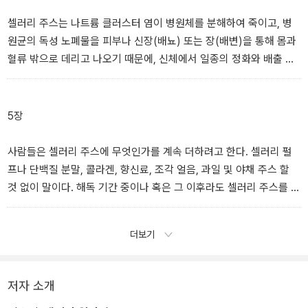
제공해 왔다.
셀러리 주스는 나트륨 클러스터 염이 병원체를 분해하여 죽이고, 병
셀러리 주스의 나트륨 클러스터 염은 우리 혈류와 장기들을 돌아다니
이 장에서는 모두 합쳐 100여 개의 증상과 질환을 다루고 그 배후의
원균의 독성 노폐물을 피부나 신장(배뇨) 또는 장(배변)을 통해 몸과
면서 독성 물질을 중화한다. 독성 중금속은 셀러리 주스의 나트륨 클
진짜 원인을 들여다볼 것이다. ‘원인불명cause unknown’이니 ‘특발
혈류 밖으로 데리고 나오기 때문에, 신체에서 일종의 정화와 배출 과
러스터 염이 특히 타깃으로 삼는 독성 물질이다. 나트륨 클러스터 염
성idiopathic’이니 하는 말만 들어왔던 사람들에게는 이런 내용이 충
정이 동시에 이뤄진다. 민감하거나 체내 독소가 많은 사람들이거나,
은 전하를 해제하여 중금속의 활성도와 공격성을 누그러뜨리는데, 특
격적일 수도 있다.
다양한 질병(예를 들어 섬유근육통, 다발성경화증, 루푸스, 하시모토
히 구리나 수은, 알루미늄과 같은 독성 중금속에 작용한다. 나트륨 클
병, 다낭성난소증후군, 만성피로증후군, 류마티스 관절염 및 따끔거
5장
러스터 염은 해로운 박테리아와 바이러스와도 싸운다.
당신이 만약 자가면역 질환이라 이름 붙은 질환이나 증상을 겪고 있
림, 무감각, 동통, 통증, 피로감과 같은 증상)을 일으키는 EBV나 기타
더라도 그것은 절대 당신 몸이 스스로를 공격한 결과가 아니다. 당신
바이러스를 지닌 사람들, 혹은 소장 내 세균 과잉 증식, 축농증, 요로
사람들은 셀러리 주스에 무엇인가를 계속 더하려고 한다. 셀러리 펄
셀러리 주스에는 특유의 식물성 호르몬이 들어 있는데, 이 호르몬은
의 몸은 오히려 병원체들을 열심히 물리치는 중이다. 물론 자가면역
감염증, 맥립종, 귀 감염, 인후염과 같은 증상을 유발하는 연쇄상 구균
프나 단백질 분말, 콜라겐, 향신료, 조각 얼음, 과일 및 야채 주스 할
내분비계의 모든 분비선(췌장, 시상하부, 뇌하수체, 송과선, 갑상선,
질환의 증상은 매우 심각하다. 진짜 증상이고 진짜 질환이며, 사람들
보균자의 경우에 특히 이런 반응이 잘 나타난다.
것 없이 말이다. 해독 기간 중이나 혹은 그 이후라도 셀러리 주스를 당
부신 등)에 영양을 공급하고 보충한다. 이것이 셀러리 주스가 우리 몸
은 실제로 고통에 시달린다. 그렇지만 ‘자가면역’이라는 용어는 분명
신의 일상으로 맞이한다면, 셀러리?사과 주스, 셀러리?케일 주스, 셀
의 균형을 조절하는 데 그토록 탁월한 이유 중 하나이다. 이는 또 셀러
히 잘못 만들어졌다. 만약 이런 증상이 사람들에게 처음 나타나기 시
러리?시금치 또는 다른 어떤 혼합 주스가 아닌, 빈 속에 마시는 순수
리 주스 섭취로 치유와 회복이 일어나는 원리이기도 하다. 자가면역
작했을 당시 우리 의학계가 충분히 발전해 있었다면 아마도 ‘바이러
더보기
한 100퍼센트 생 셀러리 주스여야 한다. 그 완전한 단순함을 지켜야
질환 환자들에게 셀러리 주스가 마치 신비의 치유 버튼처럼 보이는
스 면역’이라는 이름을 붙였을 것이다.
한다.
이유 중 하나도 이것인데, 자가면역 질환이나 다른 바이러스성 질환
을 가진 사람들은 하나같이 내분비계 문제를 가지고 있다.
저자 소개
셀러리 주스를 마시면 두 가지를 기대할 수 있다. 첫째, 셀러리 주스는
바이러스의 먹이가 되는 독소를 제거하는 데 도움을 준다. 셀러리 주