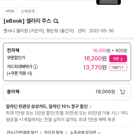
ePub
소득공제
[eBook] 셀러리 주스
앤서니 윌리엄
(지은이),
황은정
(옮긴이)
샨티
2022-05-30
전자책
18,000
원 + 900원
16,200
원
쿠폰할인가
쿠폰
13,770
원
카드최대혜택가
더보기
(+쿠폰 적용 시)
종이책
18,000
원
알라딘 만권당 삼성카드, 알라딘 15% 청구 할인
최대 1만원 또는 2만원 할인(전월 30만원 또는 60만원 이용 시) / 카드
발급월 +1개월까지는 전월 실적이 없어도 최대 1만원 혜택 제공
카드/간편결제 할인
무이자 할부
소득공제 810원