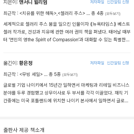
지은이:
앤서니 윌리엄
저자파일
신간알림 신청
셀러리 주스는 아예 간을 재생시키기도 하는데, 셀러리 주스가 체내
스는 이러한 독소들에 결합하여 그 조직을 느슨하게 만들고, 독소가
로 들어가 간에 이르면 간은 먼저 아주 강력한 담즙 관련 소화 효소들
최근작 :
<치유를 위한 해독>
,
<셀러리 주스>
… 총 4종
(모두보기)
간이나 신체 부위로부터 방출되도록 도와주며, 체내 독성 수준을 낮
을 만들게 된다. 또한 셀러리 주스의 효소는 췌장을 강화하고 췌장 효
추어 암을 예방할 수 있는 확률을 높인다. 둘째, 셀러리 주스는 항바이
세계적으로 셀러리 주스 붐을 일으킨 인물이자 ⟪뉴욕타임스⟫ 베스트
소를 자극한다. 하나 더 보탠다면, 셀러리 주스의 효소는 담즙이나 위
러스제라는 점이다. 나트륨 클러스터 염은 독소를 먹고 더 강한 독성
셀러 작가로, 건강과 치유에 관한 여러 권의 책을 펴냈다. 태어날 때부
산이 처리하지 못하는 특정 영양소들을 분해하고 소화?흡수시키는
물질을 배설하는 공격적인 바이러스들을 무찌른다. 바이러스의 힘을
터 ‘연민의 영the Spirit of Compassion’과 대화할 수 있는 특별한
데도 아주 탁월하다. 이것만으로도 이미 대단해 보이지만 여기서 그
빼앗아, 암세포가 덩어리를 이루거나 몸 여기저기로 퍼져 나가는 것
능력을 지닌 앤서니는 상위 수준의 영의 도움으로 현재의 의학 지식
치지 않는다.
을 막아준다. 따라서 셀러리 주스는 독소와 바이러스 두 가지 모두 처
을 훌쩍 뛰어넘는 정확한 건강 지식을 갖추게 되었다. 네 살이 되던 때
리한다는 점에서 이득이다.
부터 앤서니는 자신의 특별한 능력을 사용해 사람들의 몸 상태를 ‘읽
옮긴이:
황은정
저자파일
신간알림 신청
셀러리 주스의 비타민 C는 아주 순하고, 몸에서 활용하기 쉬우며, 면
고read’ 건강을 회복하는 방법을 알려주기 시작했다. 의료 영매Medi
최근작 :
<무빙 세일>
… 총 5종
역 기능이 약한 사람에게도 훨씬 쉽게 적용된다. 몸에서의 배출 역시
(모두보기)
셀러리 주스는 감정과 기분 문제의 근본 원인인 독소를 직접 해결하
cal Medium로서 놀랍도록 정확한 진단과 높은 치유 성공률 덕분에
쉽다. 우리 몸을 빠져나갈 때 셀러리 주스의 비타민 C는 혈액 속의 바
기 때문에 우리 모두가 바라는 기분 좋음, 행복, 명확함과 평화를 얻는
글로벌 기업 나이키에서 15년간 일하면서 마케팅과 리테일 비즈니스
전 세계 수많은 사람들의 사랑과 신뢰를 얻게 되었으며, 영화배우, 록
이러스 폐기물과 결합해서 그 상태 그대로 신장이나 피부를 통해 우
데 도움을 준다. 살면서 마주치는 힘들고 어려운 사건과 상황은 짜증,
분야를 두루 경험했고 상무이사로 두 부서를 각각 이끌었다. 재직 기
스타, 억만장자, 프로 운동선수 등 유명 인사들을 비롯해 그동안 치유
리 몸 밖으로 나온다. 즉 자가면역 증상을 계속 악화시킬 수도 있는 바
걱정, 슬픔과 같은 감정을 일으킬 수 있고, 이때의 인과 관계는 우리
간중에는 미국 포틀랜드에 위치한 나이키 본사에서 일하면서 글로벌
법을 몰라 속수무책 헤매던 평범한 사람들에 이르기까지 수많은 이들
이러스 잔해물이 제거된다는 뜻이다. 셀러리 주스의 비타민 C는 바이
모두가 비교적 쉽게 이해한다. 셀러리 주스는 감정적 손상을 이겨내
기업의 운영 원칙과 전략, 비전 등을 직접 몸으로 익히고 경험하기도
이 그의 도움을 받았다. 앤서니는 아직 현대 의학이 해결하지 못하는
러스로 인한 여러 증상과 질병으로 고생하는 사람들을 위한 해답이
는 우리 뇌의 감정 센터를 포함해 전반적인 뇌 조직에 활기를 불어넣
했다. 공감과 소통, 열린 협업을 믿었고, 그렇게 팀과 조직을 리드해
난치병 치유에 애쓰는 의사들을 도우며 함께 일하고 있다. 그가 쓴 책
다. 물론 강력한 해독제이기도 하다.
는다는 점에서 이러한 상황에 도움이 된다.
왔다. 20대 중반부터 20여 년간 한국을 비롯해 호주, 스위스, 모나코,
들에 Medical Medium: Secrets Behind Chronic and Mystery Illn
출판사 제공 책소개
미국 등에서 학술 및 문화 교류, 미디어 홍보, 호스피탤리티 그리고 스
ess and How to Finally Heal(한국어판, ⟪난치병 치유의 길⟫), Med