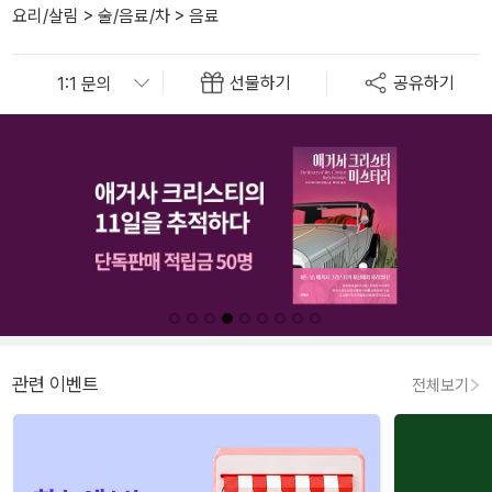
요리/살림
>
술/음료/차
>
음료
선물하기
공유하기
관련 이벤트
전체보기