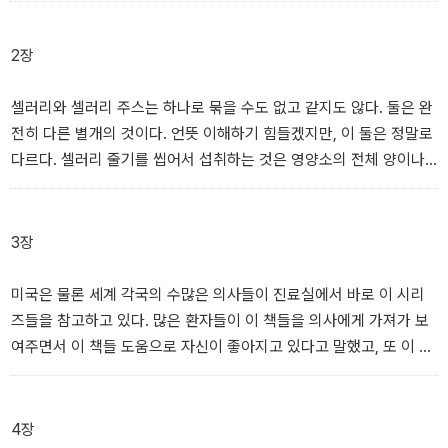
다룬다.
는 것보다 훨씬 어마어마한 허브(그렇다, 채소가 아닌 허브!)이다. 우
리의 삶에 제대로 적용시킬 수 있다면 말이다.
2장
8장 ‘심화 치유 가이드’는 셀러리 주스와 함께 치유를 도와줄 더 많은
정보가 담겨 있다. 9장은 셀러리나 셀러리 주스를 구할 수 없는 상황
맨 처음 신God이 나에게 셀러리 주스를 권하도록 알려준 것은 1975
셀러리와 셀러리 주스는 하나로 묶을 수도 없고 같지도 않다. 둘은 완
에서 셀러리 주스를 대체할 방법을 담았다. 그리고 마지막 10장 ‘전
년이다. 가족 중의 한 명이 계단에서 떨어져 등에 심한 부상을 입은 일
전히 다른 별개의 것이다. 언뜻 이해하기 힘들겠지만, 이 둘은 정말로
세계에 이는 치유 운동’에서는 저자 자신이 어떻게 이 모든 정보를 알
이 있었는데, 셀러리 주스로 그 염증을 다스리게끔 알려주신 것이다.
다르다. 셀러리 줄기를 씹어서 섭취하는 것은 영양소의 전체 양이나
게 되었는지 그 설명을 들려주고 있다.
그 당시 그런 이야기는 아무도 들어본 적도 없는 개념이었다. 그러고
효능의 발현 면에서 셀러리를 갈아 주스로 마시는 것과 견줄 수 없다.
는 1977년, 위산 역류로 심한 고통을 겪던 가족의 친구 한 명에게 역
시 셀러리 주스를 마시도록 한 일도 뚜렷하게 기억한다.
생 셀러리 주스는 너무나 단순해서 사업 규모를 늘리거나 이윤을 만
3장
들기 어렵고, 어쩌면 현재의 건강 관련 상품들이 돈 버는 방식 자체를
마트 선반에서 그토록 오랫동안 자신의 때가 도래하기를, 그래서 자
위협할 수도 있다. 그래서 어떤 이익 집단이 이런 움직임을 미리 차단
미국은 물론 세계 각국의 수많은 의사들이 진료실에서 바로 이 시리
신이 해야 할 그 일을 할 수 있기를 끈질기게 기다려온 기적이 있다.
하려는 목적으로 셀러리 주스 연구를 지원할 가능성도 있다. 즉 셀러
즈들을 참고하고 있다. 많은 환자들이 이 책들을 의사에게 가져가 보
그 기적의 이름이 셀러리다. 기적이 행해지는 것은 간단하다. 당신 눈
리 주스의 문제점을 찾는 연구가 있을 수도 있다. 오늘날의 산업계는
여주면서 이 책들 도움으로 자신이 좋아지고 있다고 말했고, 또 이 책
에 띄어 즙으로 만들어진 후, 비어 있는 위장 속으로 들어가기만 하면
이런 족보도 없는 치료법으로 사람들이 쾌유되는 것을 반기지 않는
들에 나오는 정보를 진료에 참조하고 포함해 달라고 요청해 왔다. 나
된다.
다. ‘족보가 없다’는 것은 특허에 매이지 않고 자금으로부터 자유롭다
도 이 책들이 출판되기 오래전부터 의사들과 함께 일하면서 그들에게
는 뜻이다. 셀러리 주스는 결코 알약으로 바뀌지 않는다. 병에 담겨 사
원인불명의 만성질환을 앓고 있는 환자들을 도울 고급 의료 정보를
4장
람들이 많은 돈을 지불해야만 살 수 있는 그런 것이 될 수가 없다.