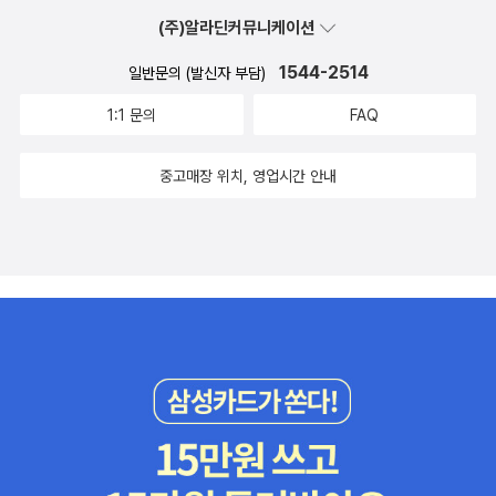
(“3장. 증상과 질환으로부터 벗어나기” 중에서) ● 셀러리 주스, 기적
과나 잣나물이나 돌나물이나 갯기름나물을 비롯한 모든 나물로 몸씻
(주)알라딘커뮤니케이션
의 수퍼 푸드에 대한 모든 것 이 책은 마트 선반에서 흔하게 만날 수
이를 할 만하다. 스스로 들숲을 품는 삶터라면 어떤 들풀과 나뭇잎과
있는 셀러리로 만든 주스가 어떤 근거와 원리로 그렇게 강력한 치유
1544-2514
일반문의 (발신자 부담)
낟알과 열매로도 다 씻어낸다.#CleansetoHeal #AnthonyWilliamㅅ
효과를 내는지부터 소개한다. 그래서 2장에서는 셀러리 주스 속에 들
ㄴㄹ※ 글쓴이숲노래(최종규) : 우리말꽃(국어사전)을 씁니다. “말꽃
1:1 문의
FAQ
어 있는 주요 요소들, 즉 병원체와 싸우는 나트륨 클러스터 염sodium
짓는 책숲, 숲노래”라는 이름으로 시골인 전남 고흥에서 서재도서관·
cluster salts, 장을 편안하게 하는 소화 효소와 내분비계 균형을 돕는
책박물관을 꾸립니다. ‘보리 국어사전’ 편집장을 맡았고, ‘이오덕 어른
중고매장 위치, 영업시간 안내
식물성 호르몬, 면역력을 올리는 비타민 C 등이 어떤 과정과 원리를
유고’를 갈무리했습니다. 《들꽃내음 따라 걷다가 작은책집을 보았습
통해 치유 작용을 하는지 매우 자세히 설명하며, 셀러리 주스를 마실
니다》, 《우리말꽃》, 《미래세대를 위한 우리말과 문해력》, 《쉬운 말이
강력한 이유를 제공한다. 그리고 3장 ‘증상과 질환으로부터 벗어나
평화》, 《곁말》, 《곁책》, 《새로 쓰는 말밑 꾸러미 사전》, 《새로 쓰는
기’에서는 특히 자가면역 질환으로 알려진 수많은 질병들, 암이나 당
비슷한말 꾸러미 사전》, 《새로 쓰는 겹말 꾸러미 사전》, 《새로 쓰는
뇨, 고혈압, 피부 질환, 갑상선 질환, 신경 증상, 중독, 기억력 이상, 피
우리말 꾸러미 사전》, 《책숲마실》, 《우리말 수수께끼 동시》, 《우리말
로감, 관절염, 안과 질환, 체중 증가와 감소, 설사와 변비 등 수많은 건
동시 사전》, 《우리말 글쓰기 사전》, 《이오덕 마음 읽기》, 《시골에서
강 문제의 진짜 원인이 무엇이며 각각의 문제에 셀러리 주스가 구체
살림 짓는 즐거움》, 《숲에서 살려낸 우리말》, 《마을에서 살려낸 우리
적으로 어떻게 도움이 되는지 알려준다. 4장 ‘셀러리 주스를 약으로
말》, 《읽는 우리말 사전 1·2·3》 들을 썼습니다. blog.naver.com/hbo
만드는 법’에서는 셀러리 주스를 어떻게 만들고, 얼마만큼, 언제 마셔
oklove
야 하는지 구체적으로 안내하며, 5장과 6장에서는 셀러리 주스로 해
독하는 방법, 치유 루틴 만들기, 셀러리 주스를 마실 때 일어날 수 있