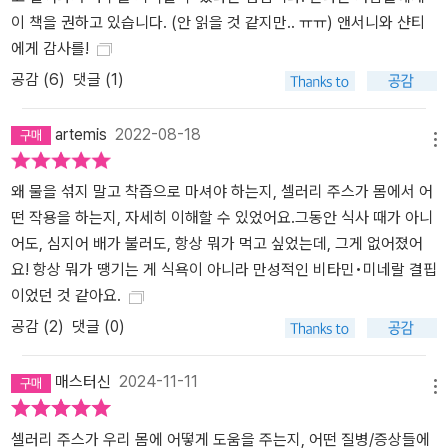
다.” 셀러리 주스가 가진 치유력을 경험한 전 세계 수백만 사람들 가
이 책을 권하고 있습니다. (안 읽을 것 같지만.. ㅠㅠ) 앤서니와 샨티
운데는 만성질환으로 고통받는 사람뿐 아니라 이름만 들어도 금방 알
에게 감사를!
수 있는 세계적 유명 인사들도 대거 포함되어 있다. 이 책 앞쪽에 실린
무려 53명에 달하는 셀럽들의 추천사가 그것을 증명한다. 실베스터
공감 (
6
)
댓글 (1)
스탤론, 기네스 팰트로, 미란다 커, 노박 조코비치, 나오미 캠벨, 로버
트 드 니로, 퍼렐 윌리엄스, 헌터 메이헌, 켈리 누넌 고어스, 크리스티
artemis
2022-08-18
메뉴
안 노스럽, 프루던스 홀, 리처드 솔라조 등등 세계적인 영화배우, 모
델, 운동선수, 프로듀서, 의사, 건강 전문가 등 앤서니 윌리엄의 권유
왜 물을 섞지 말고 착즙으로 마셔야 하는지, 셀러리 주스가 몸에서 어
로 셀러리 주스의 효과를 직접 경험하거나 목격한 이들은 한결같이
떤 작용을 하는지, 자세히 이해할 수 있었어요.그동안 식사 때가 아니
셀러리 주스 치유 운동과 그의 치유 작업을 지지하고 알리는 데 주저
어도, 심지어 배가 불러도, 항상 뭐가 먹고 싶었는데, 그게 없어졌어
함이 없다.(추천문 참조) 이 책에는 셀러리 주스가 어떤 원리와 메커
요! 항상 뭐가 땡기는 게 식욕이 아니라 만성적인 비타민•미네랄 결핍
니즘을 통해 만성질환의 고통과 증상을 치유하는지부터, 구체적으로
이었던 것 같아요.
어떤 질병과 증상에 효과가 있는지, 왜 ‘셀러리’가 아닌 ‘셀러리 주
공감 (
2
)
댓글 (0)
스’여야 하고 여타의 첨가물은 물론, 물 한 방울 섞지 않은 순수한 셀
러리 주스라야 하는지, 또한 어떻게 만들고 마시면 되는지, 셀러리를
매스터신
2024-11-11
구할 수 없을 땐 어떻게 하면 되는지, 그리고 셀러리 주스에 대한 오해
메뉴
와 잘못된 정보들에 이르기까지, 우리가 셀러리 주스로 상상할 수 있
셀러리 주스가 우리 몸에 어떻게 도움을 주는지, 어떤 질병/증상들에
는 것 이상의 놀라운 내용들이 담겨 있다. 셀러리 주스 한 가지만으로