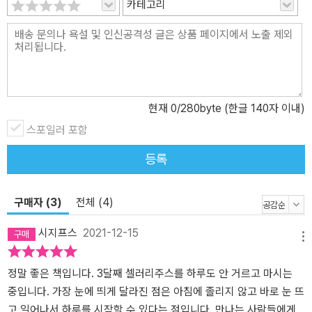
없다고 했단다.) 나이가 들어서는 전국 각지의 건강 식품점에서 적게
카테고리
는 50명, 많게는 500명 앞에서 생 셀러리 주스의 치유 효과를 강의하
곤 했다. 집에 착즙기가 있는 사람이 드물고, 셀러리로 주스를 만들어
먹는다는 건 상상도 안 해보던 시절, 지금도 그렇지만 셀러리 주스 이
야기를 꺼낼 때면 믿을 수 없다는 듯 사람들 입이 쩍 벌어지곤 했다고
그는 술회한다. 그러나 지금, 셀러리 주스는 하나의 ‘운동movemen
현재
0
/280byte (한글 140자 이내)
t’이 되었다. 이 열풍은 잠시 유행하다 사라지는 일회성 트렌드가 아니
스포일러 포함
라고 저자는 말한다. 자본과 미디어가 만들어낸 열풍이 아니라 실제
로 사람들이 치유를 경험하면서 자발적으로 일어난 운동이기 때문이
등록
다. 오히려 “셀러리 주스는 다가오는 미래에는 더욱 필수적인 치유법
이 될 것”이라고 저자는 확신한다. ● 만성질환으로 고통받는 사람들
구매자 (3)
전체 (4)
은 물론 각계각층 셀럽들의 강력 추천! 셀러리 주스가 역사상 다른 순
간이 아닌 지금 전 세계적으로 확산되고 있는 이유는 무엇일까? 이에
시지프스
2021-12-15
대해 저자는 이렇게 적고 있다. “인류는 지금까지 이렇게 아파본 적이
메뉴
없다. 그 어느 때도 지금 이 시대만큼 아프지 않았다. 사람들의 삶을
정말 좋은 책입니다. 3달째 셀러리주스를 하루도 안 거르고 마시는
방해하는 만성 증상과 질병으로 인해 건강이 어느 때보다 더 위협받
중입니다. 가장 눈에 띄게 달라진 점은 아침에 졸리지 않고 바로 눈 뜨
는 지점에 와 있다. 치유의 답을 가장 필요로 하는 시기가 바로 지금이
고 일어나서 하루를 시작할 수 있다는 점입니다. 만나는 사람들에게