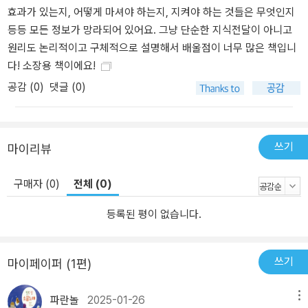
효과가 있는지, 어떻게 마셔야 하는지, 지켜야 하는 것들은 무엇인지
이렇게 정보 가득하고 깊은 신뢰를 주는 책이 쓰일 수 있다는 사실에
등등 모든 정보가 망라되어 있어요. 그냥 단순한 지식전달이 아니고
놀라울 따름이다. ● 셀러리 주스 붐은 자본이 만든 트렌드가 아니라
원리도 논리적이고 구체적으로 설명해서 배울점이 너무 많은 책입니
치유된 사람들로부터 시작된 것이다 이 방대한 정보의 출처는 앞서도
다! 소장용 책이에요!
말한 것처럼 “순수하고, 조작되지 않은, 높은 수준의 깨끗한 출처”인
연민의 영으로부터 온 것이며, 따라서 “혹시 나중에 이 정보가 잘못된
공감 (
0
)
댓글 (0)
것으로 밝혀지거나 낡은 것이 될 걱정은 할 필요가 없다”고 저자는 말
한다. 또한 “셀러리 주스는 트렌드가 아니다. 돈을 벌려는 목적으로
기업이 만들어낸 것이 아니다. 기계로 셀러리 주스를 많이 착즙한다
쓰기
마이리뷰
고 해서 주스 바에 엄청난 이익 사업이 되지도 않는다. 이러한 사업은
운영하기도 어렵고, 신선한 셀러리 주스는 확장이 쉽지도 않다. 셀러
구매자 (0)
전체 (0)
리 주스가 이렇게 세상의 큰 사랑과 이목을 받는 이유는 (어떠한 욕심
에서 비롯된 것이 아니라) 명백한 결과에 있다”고 덧붙인다. 이러한
등록된 평이 없습니다.
셀러리 주스 열풍을 사업적으로 활용하거나 자기 방식을 가미해서 자
신이 직접 키를 쥐고 통제하며 이익을 만들어내려는 시도도 분명 있
쓰기
마이페이퍼 (1편)
을 수 있겠지만, 셀러리 주스에 첨가물을 넣거나 알약으로 제조하는
등의 시도는 의미 없다고 저자는 잘라 말한다. 왜냐하면 순수한 셀러
파란놀
2025-01-26
리 주스라야 효과가 있기 때문이다. 같은 측면에서, 추천문을 쓴 기네
메뉴