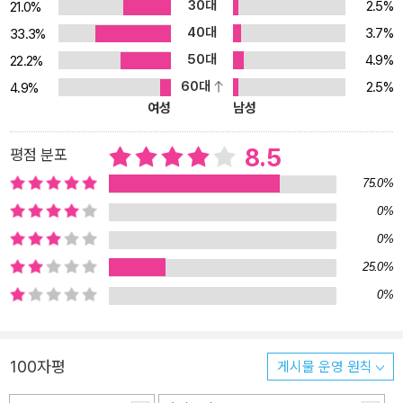
30대
2.5%
21.0%
보는 법을 가르쳐주고 그 정보를 세상에 알리도록” 했다. “친구가 옆
40대
3.7%
에 서서 주위 사람들의 아픈 곳과 증상을 알려주는 것처럼” 그 영이
33.3%
그에게 말을 해주었고 사람들의 몸을 들여다보는 법을 가르쳐주었는
50대
4.9%
22.2%
데, 덕분에 그는 “마치 강력한 MRI 스캔처럼 사람들 몸의 막힌 곳, 질
60대
2.5%
4.9%
병, 감염, 문제가 있는 곳과 심지어 과거의 병증까지 모두 볼 수 있었
여성
남성
다”(이상 “10장. 전 세계에 이는 치유 운동” 중)고 한다. “맨 처음 신
이 나에게 셀러리 주스를 권하도록 알려준 것은 1975년이다. 가족 중
8.5
평점 분포
한 명이 계단에서 떨어져 등에 심한 부상을 입은 일이 있었는데, 셀러
75.0%
리 주스로 그 염증을 다스리게끔 알려주신 것이다. 그 당시 그런 이야
0%
기는 아무도 들어본 적 없는 개념이었다. 그러고는 1977년, 위산 역
0%
류로 심한 고통을 겪던 가족의 친구 한 명에게 역시 셀러리 주스를 마
시도록 한 일도 뚜렷하게 기억한다.”(“1장. 왜 하필 셀러리 주스일
25.0%
까?” 중에서) 그리고 열서너 살 즈음 그는 동네 슈퍼마켓에서 상품 진
0%
열대 정리 일을 하면서 가끔 손님들의 건강 상담을 해주곤 했는데, 관
절염이나 통풍, 비만이나 소화 기관 문제가 있는 손님에게 마켓에서
파는 셀러리로 즉석에서 주스를 만들어 큰 컵에 담아주곤 했다.(그곳
100자평
게시물 운영 원칙
사장은 자기가 슈퍼마켓을 하면서 그렇게 많은 셀러리를 팔아본 적이