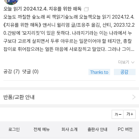
스 팰트로Gwyneth Paltrow(배우)의 말은 새겨볼 만하다. “자가면역
오늘 읽기 2024.12.4. 치유를 위한 해독
질환 치료와 같이 앤서니가 집중하는 많은 일이 올바르고 진실하다고
오늘도 까칠한 숲노래 씨 책읽기숲노래 오늘책오늘 읽기 2024.12.4.
느껴진다. 더 훌륭한 것은 그가 추천하는 프로토콜들이 자연스럽고
《치유를 위한 해독》 앤서니 윌리엄 글/조응주 옮김, 샨티, 2023.12.2
누구나 쉽게 따라할 수 있다는 점이다.” 어쩌면 누구나 쉽게 따라할
0.간밤에 ‘모지리짓’이 있은 듯하다. 나라지기라는 이는 나라에서 누
수 있는 자연스러운 것이어서, 또 너무나 흔한 채소여서 사람들은 오
구보다 고르게 살피면서 두루 아우르는 일꾼이어야 할 테지만, 총칼
히려 의심하는지도 모르겠다. 반면 그 때문에 효과를 경험한 사람들
잡이로 휘어잡으려는 얼뜬 마음에 사로잡히고 말았다. 그러나 그이뿐
은 더 기꺼이 나서서 자신의 경험을 나눠주는지도! “셀러리에 대한 고
일까? 이 나라에서 ‘-장·-관·-수·-사’ 같은 감투를 쓰는 이들치고 허울
정 관념과 셀러리 주스의 기원을 향한 의심의 마음, ‘얼핏 보기에 권위
더보기
을 안 내세우는 이가 몇일까? 우리나라는 갈수록 ‘어깨동무(민주주
있는’ 기관 등에 의해 체계적으로 검증과 승인을 거친 듯 보이는 것들
공감 (
7
)
댓글 (0)
의)’를 잊는다. 어깨동무는 ‘이야기(대화) + 어울림(타협)’이라고 하
만 신뢰할 뿐인 당신의 두려움 때문에 자신의 치유를 막지 않기 바란
지만, 왼오른이 서로 이야기를 안 할 뿐 아니라, 둘이 한 발짝이건 열
다”는 저자의 말에 마음을 열고 귀 기울인다면, 이 책은 단지 질병으
발짝이건 살짝이건 물러나거나 맞추는 어울림마저 없다. 그저 머리
로 고통을 겪는 사람들뿐 아니라 그들을 치유하는 최일선의 의료인과
반품/교환 안내
(숫자)를 앞세워서 혼자 차지하거나 거머쥐려는 담벼락이 높다. 《치
치유자들에게도 깊은 영감을 줄 것이다. 실제로 미국은 물론 세계 각
유를 위한 해독》을 읽었다. 꽤 두툼한 길잡이책이다. 이 책이 들려주
국의 수많은 의사들이 진료실에서 이 책을 비롯한 그의 ‘메디컬 미디
는 대로 몸씻이를 해볼 만하다. 다만, 이 책은 우리나라 터전이나 살림
엄 시리즈’ 책들을 참고하고 있으며, 앤서니 자신도 이 책들이 출판되
에 맞춘 길잡이는 아닌 줄 알아야 한다. 모든 몸씻이풀은 땅과 들숲바
기 오래전부터 의사들과 함께 일하면서 그들에게 원인불명의 만성질
다와 바람과 날씨와 해와 별빛에 따라서 다르다. 이 땅에는 이 땅에 맞
로그인
전체 메뉴
회사 소개
출판사 안내
PC 버전
환을 앓고 있는 환자들을 도울 고급 의료 정보를 제공해 왔다고 한다.
는 몸씻이풀이 있다. 이를테면 질경이나 쑥이나 마늘이나 감이나 모