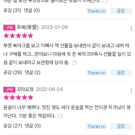
아둔 걸 보면 투명창으로 들어오는 햇빛이 느껴진다.
공감 (
31
)
댓글 (0)
후애(厚愛)
2023-01-09
메뉴
투명 북마크를 보고 이뻐서 책 선물을 보내면서 같이 보내고 내꺼 하
나 구매를 하고...받아보니 마음에 쏙 든 북마크!!!혹시 선물할 일이 있
음 같이 보내려고 보관함에 담아 둠.
공감 (
29
)
댓글 (2)
꼬마요정
2022-06-24
메뉴
윤슬이 너무 예쁘다. 멋진 영도 바다 윤슬을 찍는 전미경 작가님이 생
각난다. 기분 좋은 책갈피다.
공감 (
27
)
댓글 (0)