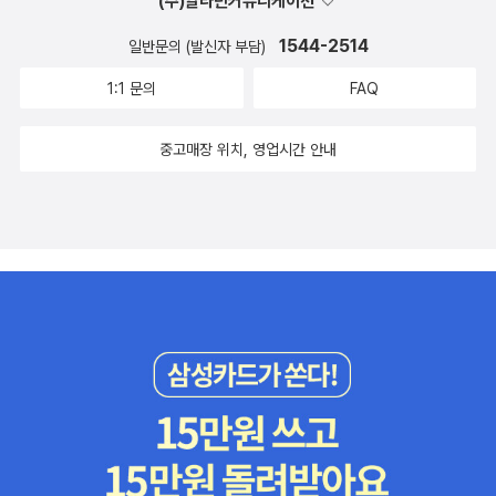
(주)알라딘커뮤니케이션
1544-2514
일반문의 (발신자 부담)
1:1 문의
FAQ
중고매장 위치, 영업시간 안내