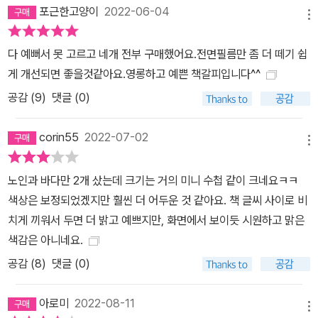
포근한고양이
2022-06-04
메뉴
다 예뻐서 못 고르고 네개 전부 구매했어요.전면필름만 좀 더 떼기 쉽
게 개선되면 좋을것같아요.영롱하고 예쁜 책갈피입니다^^
공감 (
9
)
댓글 (0)
corin55
2022-07-02
메뉴
노인과 바다만 2개 샀는데 크기는 거의 미니 수첩 같이 크네요ㅋㅋ
색상은 보정되었겠지만 훨씬 더 어두운 것 같아요. 책 글씨 사이로 비
치게 끼워서 두면 더 밝고 예쁘지만, 화면에서 보이듯 시원하고 맑은
색감은 아니네요.
공감 (
8
)
댓글 (0)
아로미
2022-08-11
메뉴