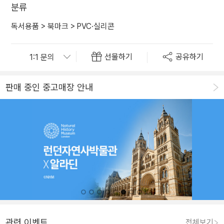
분류
독서용품
>
북마크
>
PVC·실리콘
선물하기
공유하기
판매 중인 중고매장 안내
관련 이벤트
전체보기