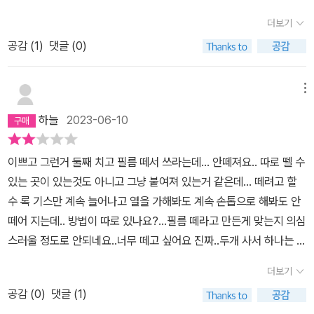
더보기
공감 (
1
)
댓글 (0)
메뉴
하늘
2023-06-10
이쁘고 그런거 둘째 치고 필름 떼서 쓰라는데... 안떼져요.. 따로 뗄 수
있는 곳이 있는것도 아니고 그냥 붙여져 있는거 같은데... 떼려고 할
수 록 기스만 계속 늘어나고 열을 가해봐도 계속 손톱으로 해봐도 안
떼어 지는데.. 방법이 따로 있나요?...필름 떼라고 만든게 맞는지 의심
스러울 정도로 안되네요..너무 떼고 싶어요 진짜..두개 사서 하나는 선
물 했는데 선물 받은 분은 필름 떼기 포기 했네요
더보기
공감 (
0
)
댓글 (1)