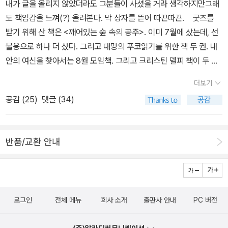
내가 글을 올리지 않았더라도 그분들이 사셨을 거라 생각하지만그래
도 책임감을 느껴(?) 올려본다. 막 상자를 뜯어 따끈따끈. 굿즈를
받기 위해 산 책은 <깨어있는 숲 속의 공주>. 이미 7월에 샀는데, 선
물용으로 하나 더 샀다. 그리고 대망의 푸코읽기를 위한 책 두 권. 내
안의 여신을 찾아서는 8월 모임책. 그리고 크리스틴 델피 책이 두 권
더 나왔길래 한 권 샀다. 노인과 바다 책갈피는 집사3에게 뺏기지 않
더보기
게 몰래 쓸 거다. 얼음틀 사용 사진은 차차 찍을 예정이고... 문진과 얼
공감 (
25
)
댓글 (34)
음틀 상세샷이 궁금한 분들을 위해 두 장 더 찍었다.문진에 들어있는
문구도 좋고. 얼음틀 기대되는데.... 그런데 집사3이 감기에 걸리고 나
도 옮아서 ㅠㅠ 주말에나 써볼 예정. 뭘 얼려야 예쁠까.. 집에 우유는
반품/교환 안내
없고 토마토주스 얼리면 무서울 것 같고 옥수수수염차를 얼려볼까...
로그인
전체 메뉴
회사 소개
출판사 안내
PC 버전