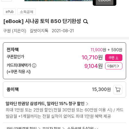
ePub
소득공제
[eBook] 시나공 토익 850 단기완성
구원
(지은이)
길벗이지톡
2021-08-21
전자책
11,900
원 + 590원
10,710
원
쿠폰할인가
쿠폰
9,104
원
카드최대혜택가
더보기
(+쿠폰 적용 시)
종이책
15,300
원
알라딘 만권당 삼성카드, 알라딘 15% 청구 할인
최대 1만원 또는 2만원 할인(전월 30만원 또는 60만원 이용 시) / 카드
발급월 +1개월까지는 전월 실적이 없어도 최대 1만원 혜택 제공
카드/간편결제 할인
무이자 할부
소득공제 540원