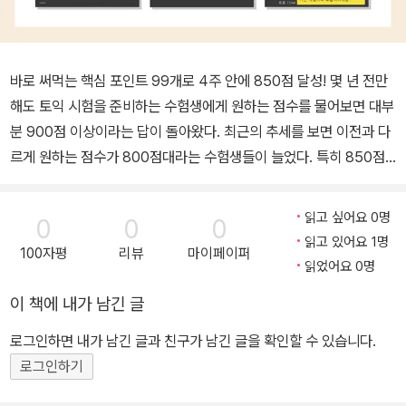
바로 써먹는 핵심 포인트 99개로 4주 안에 850점 달성! 몇 년 전만
해도 토익 시험을 준비하는 수험생에게 원하는 점수를 물어보면 대부
분 900점 이상이라는 답이 돌아왔다. 최근의 추세를 보면 이전과 다
르게 원하는 점수가 800점대라는 수험생들이 늘었다. 특히 850점
정도의 점수만 있어도 충분하다는 수험생들이 많아졌다. 준비하는 기
간도 계속 짧아지고 있다. 스펙 쌓기에도 시간이 모자란 취업준비생
읽고 싶어요 0명
0
0
0
이나 업무로 바쁜 토익 점수가 만료된 직장인에게는 준비하는 기간이
읽고 있어요 1명
100자평
리뷰
마이페이퍼
짧을수록 좋다. 그런데 850점이라는 점수가 900점이 넘지 않는다
읽었어요 0명
고 고득점이 아닐까? 아니다. 최근의 토익 평균 점수를 보면 850점
이 책에 내가 남긴 글
도 충분히 고득점이다. 이는 쉽게 점수를 얻을 수 없다는 얘기다. 이렇
게 850점이라는 점수를 가능한 한 짧은 기간에 얻을 수 있게 핵심만
로그인하면 내가 남긴 글과 친구가 남긴 글을 확인할 수 있습니다.
을 압축한 책이 나와서 화제가 되고 있다. 《시나공 토익 850 단기완
로그인하기
성》이 그 책이다. 이 책은 4주 안에 850점을 달성하는 것을 목표로