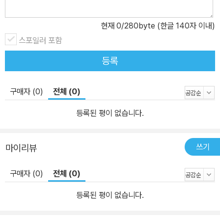
니다. 5. 정기 토익을 완벽하게 분석한 어휘집 제공! 출제율이 높은 어
휘만 골라 담았습니다. 이 어휘집만 봐도 토익 어휘는 끝. 6. 저자 1:1
현재
0
/280byte (한글 140자 이내)
카카오톡 관리! 이 책에는 저자의 카카오톡 주소가 공개되어 있습니
스포일러 포함
다. 모르는 것이 있거나 궁금한게 생기면 저자를 카카오톡 친구로 등
록하세요.
등록
구매자 (0)
전체 (0)
등록된 평이 없습니다.
쓰기
마이리뷰
구매자 (0)
전체 (0)
등록된 평이 없습니다.