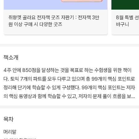
취향껏 골라요 전자책 굿즈 자판기 : 전자책 3만
8월 특별 선
원 이상 구매 시 다양한 굿즈
바구니
책소개
4주 안에 850점을 달성하는 것을 목표로 하는 수험생을 위한 책이
다. 토익 7개의 파트를 모두 다루고 있으며 총 99개의 핵심 포인트로
정리해 단기에 학습할 수 있게 구성했다. 99개의 핵심 포인트는 저자
의 핵심 동영상과 함께 학습할 수 있고, 저자의 문제 풀이 흐름을 보여
주는 '고득점자의 풀이법'도 공개해서 실전에서 실수하지 않는 법도
알려준다.
목차
여기에 총정리용 실전 모의고사 3회분을 온라인으로 해설집과 함께
머리말