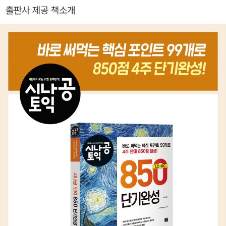
6월 기준 약 2만명) - (전) 강남 파고다 학원 토익 강사 - (전) 유튜브
출판사 제공 책소개
채널(구해줘토익)에서 시험직후 가장 빠른 논란 종결 라이브 진행 -
(전) 영단기 토익시험 당일 채점 해설강의 100회이상 진행 - (전) 영
단기 토익 인강 '만점의 기술', '인공지능 스텔라'해설, '해석 없이 푸는
시리즈'강의 - (전) 강남 영단기 어학원 최다 수강생 보유 (2019-20
20년) - (전) 컬처타임즈 칼럼리스트 - 한국 외국어 대학교 TESOL
대학원 교수학습지도학과 석사과정 - 중앙대학교 영어영문학과 졸업
[저서] - 에듀윌 토익 구원쌤의 쉬운 토익 문풀집중 RC 완성 (비매
품) (2022년 출간) - 시나공 토익 850 단기완성 (2021년 출간) - 2
기적 (20일만에 완성하는 토익 기술) 토익(파트56) (2021년 출간)
- 시나공 토익 950 실전 모의고사 시즌2 (2019년 출간) - 시나공 토
익 READING / LISTENING (2018년 출간) - 시나공 토익 D-5 실
전테스트 시즌1/시즌2 - 시나공 토익 출제순위 파트 5&6 - 시나공
토익 READING / LISTENING (2011년 출간) - 시나공 토익 BASI
C LISTENING (2009년 출간)