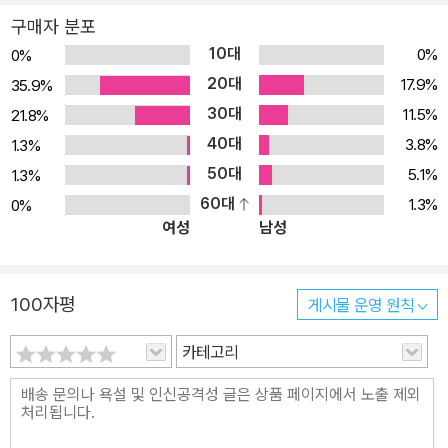
하는 수험생을 위한 책이다. 토익 7개의 파트를 모두 다루고 있으며
구매자 분포
총 99개의 핵심 포인트로 정리해 단기에 학습할 수 있게 구성했다. 9
10대
0%
0%
9개의 핵심 포인트는 저자의 핵심 동영상과 함께 학습할 수 있고, 저
20대
17.9%
35.9%
자의 문제 풀이 흐름을 보여주는 '고득점자의 풀이법'도 공개해서 실
30대
11.5%
21.8%
전에서 실수하지 않는 법도 알려준다. 여기에 총정리용 실전 모의고
40대
사 3회분을 온라인으로 해설집과 함께 제공하며, 정기토익을 완벽하
3.8%
1.3%
게 분석한 어휘집까지 제공한다. 모르는 것이 있으면 저자에게 개인
50대
5.1%
1.3%
적으로 물어볼 수 있는 저자의 개인 카카오톡 id도 공개했다. 단기간
60대
1.3%
0%
여성
남성
에 필요한 내용만 학습하고 850점을 얻기를 원하는 수험생에게 강력
히 추천한다. 《시나공 토익 850 단기완성》 책 소개 및 차별점! 1. 고
득점의 핵심만 담은 99개 핵심 포인트! 850점 달성에 필요한 내용만
100자평
게시물 운영 원칙
선별해서 꾹꾹 눌러 담았습니다. 2. 고득점자의 풀이법! 저자가 실제
로 문제를 푸는 흐름을 해부해서 보여줍니다. 실전 풀이 속도를 올려
카테고리
줍니다. 3. 저자 직강 핵심 동영상 강의 제공! 저자가 직접 풀이 노하
우를 알려주고 핵심을 짚어줍니다. 4. 총정리용 실전 모의고사 3회분
제공! 실전 경향을 반영한 실전 모의고사 3회분을 온라인으로 제공합