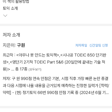
제공하며, 정기토익을 완벽하게 분석한 어휘집까지 제공한다. 모르는
이 책의 활용방법
것이 있으면 저자에게 개인적으로 물어볼 수 있는 저자의 개인 카카
토익 소개
오톡 id도 공개했다.
저자 소개
지은이:
구원
저자파일
신간알림 신청
최근작 :
<아무나 못 만드는 토익책>
,
<시나공 TOEIC 850 단기완
성>
,
<영단기 2기적 TOEIC Part 5&6 (20일만에 끝내는 기술 적
용)>
… 총 17종
(모두보기)
저자: 구 원 990점 연속 만점은 기본, 시험 직후 가장 빠른 논란 종결
과 다음 시험에 나올 내용을 근거있게 예측하는 진정한 실력가 [학력/
약력] - (현) 정기토익 66번 990점 만점 기록 중 (2024년 6월 기
준) - (현) 에듀윌 토익 RC/LC 대표 강사? - (현) Y사 문제/교재 납
품? - (현) 유튜브 채널(구해줘토익)에서 매일 토익 연재중 (2024년