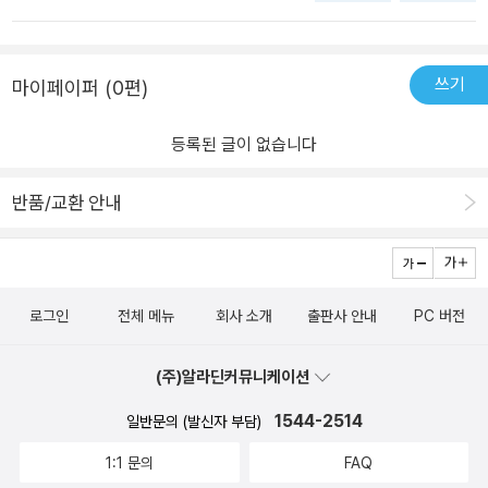
나는 실제 설정보단 구조가 궁금했기에 매우 만족스런 책이었다.
다. 저와 같이 기술만 알고 싶은 분들께 추천드립니다.
쓰기
마이페이퍼 (0편)
등록된 글이 없습니다
반품/교환 안내
로그인
전체 메뉴
회사 소개
출판사 안내
PC 버전
(주)알라딘커뮤니케이션
1544-2514
일반문의 (발신자 부담)
1:1 문의
FAQ