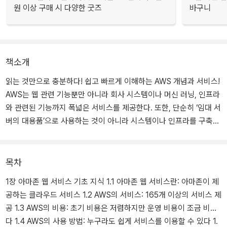
원 이상 구매 시 다양한 굿즈
바구니
책소개
읽는 것만으로 충분하다! 쉽고 빠르게 이해하는 AWS 개념과 서비스!
AWS는 웹 관련 기능뿐만 아니라 회사 시스템이나 머신 러닝, 인프라
와 관련된 기능까지 폭넓은 서비스를 제공한다. 또한, 단순히 ‘임대 서
버의 대용품’으로 사용하는 것이 아니라 시스템이나 인프라를 구축하
는 데 꼭 필요한 서비스로 자리매김하고 있다. 책에서는 클라우드와
네트워크 구조, 관리 콘솔, 대시보드와 같은 기초 지식부터 Amazon
EC2, Amazon S3, Amazon VPC, Amazon RDS 등 AWS 주요 서
목차
비스까지 설명한다. 각 서비스의 환경 구조, 사용 절차, 요금, 조합해
1장 아마존 웹 서비스 기초 지식 1.1 아마존 웹 서비스란: 아마존이 제
사용하면 좋은 서비스들을 155개 일러스트와 40개 표로 일목요연하
공하는 클라우드 서비스 1.2 AWS의 서비스: 165개 이상의 서비스 제
게 정리하여 직관적으로 이해할 수 있게 구성했다. 또한, 기초부터 설
공 1.3 AWS의 비용: 초기 비용은 저렴하지만 운영 비용이 조금 비싸
명하기 때문에 사전 지식이 없어도 충분히 읽을 수 있다. 이 책을 읽고
다 1.4 AWS의 사용 방법: 누구라도 쉽게 서비스를 이용할 수 있다 1.
나면 어떤 서비스가 있으며, 그 특징은 무엇인지, 어떻게 사용하면 될