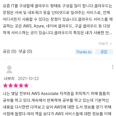
요즘 IT를 구성할때 클라우드 형태로 구성을 많이 합니다.클라우드는
장점은 서버 및 네트워크 등을 인터넷으로 빌려주는 서비스로, 언제
어디서든지 사용할 수 있다는 장점이 있습니다.클라우드 서비스를 제
공하는 곳은 AWS, Azure, 네이버 클라우드, 구글 클라우드 등 다양
하게 서비스하는 곳이 있습니다.클라우드의 특징은 내가 사용한 만큼
요금을 지불하는 종량제요금제 라는 것입니다.그래서 돌발적으로 접
더보기
속 수가 늘어나는 경우에는 오토스캐링을 통해 서버를 늘렸다가 줄일
공감 (
0
)
댓글 (0)
수도 있습니다.클라우드를 지탱하는 주된 기술은 가상화와 분산 처리
입니다.컴퓨터가 어떤 작업을 하려면 물리적인 메모리와 하드 디스
크, OS 등 다양한 부픔이 필요합니다. 이를 소프트웨어로 대체하는
메뉴
것이 가상화 기술입니다.물리서버는 서버를 추가하거나 없애거나 하
너부리
2021-10-22
기 힘든데 가상화기술을 통해 서버 추가 및 삭제가 손쉽게 가능하게
됩니다.기기 여러대를 분산하여 처리하는 것을 분산처리라고 합니다.
같은 기능을 가진 서버 여러대에 분배하여 처리하면 서버 1대의 부담
나는 몇달 전부터 AWS Associate 자격증을 취득하기 위해 틈틈히
을 줄이고 서버가 응답할 수 없거나 다운되는 사태를 막을 수 있습니
공부를 하고 있다.계속해서 반복하며 공부를 하고 있는데 기본적인
다.사용자가 AWS의 여러가지 서비스를 사용하는 경우가 많아서 AW
내용을 다시한번 다져보고 싶어 AWS에 대한 도서 정보를 얻기 위해
S는 서비스를 종합적으로 관리할 수 있는 편리한 가능을 제공하고 있
서점에 들렸다.여러 책을 보다가 AWS 서비스들에 대한 정보를 이해