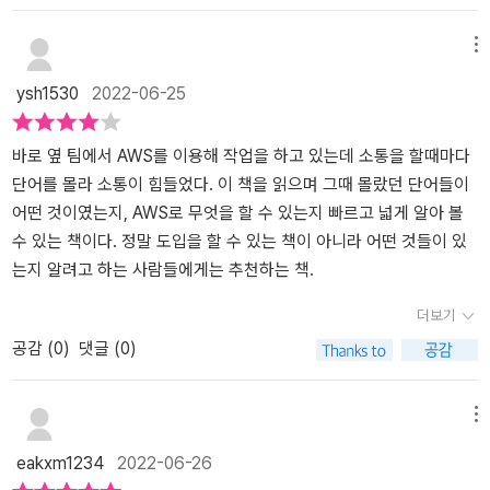
터에서 어떤 내용을 다루었는지 알 수 있어 다시한번 훑어볼 수 있어
다 ~~7장 데이터베이스 서비스 Amazon RDS7.1 데이터베이스와 R
도움이 되었다.​​개인적으로 이 책을 통해 다시한번 AWS 서비스의 구
DB: 데이터를 관리하는 시스템7.2 Amazon RDS란: 주요 RDBMS를
메뉴
조와 기술에 대해서 리마인드해볼 수 있어서 좋았다.AWS를 접해보
제공하는 데이터베이스 서비스7.3 RDS에서 사용할 수 있는 DBMS:
ysh1530
2022-06-25
지 못한 분들이나 Practitioner와 Associate 자격증을 준비하는 분들
데이터베이스 엔진을 선택한다7.4 RDS 사용 절차: 데이터베이스를
에게 기초 개념을 정리해볼 수 있어서 도움이 되지 않을까 싶다.
사용하기까지의 절차7.5 키 밸류 데이터베이스: 키를 관리하는 데이
터베이스 서비스7.6 그 외의 데이터베이스: 다양한 데이터베이스 서
바로 옆 팀에서 AWS를 이용해 작업을 하고 있는데 소통을 할때마다
비스를 제공한다~~ 저같은 경우는 DB쪽이 관심이있어 7장을 먼저보
단어를 몰라 소통이 힘들었다. 이 책을 읽으며 그때 몰랐던 단어들이
고 다른것을 읽어봤는데전체적으로 내용이 유기적으로 연결되어있으
어떤 것이였는지, AWS로 무엇을 할 수 있는지 빠르고 넓게 알아 볼
면서도따로따로 관심있거나 궁금한부분 먼저볼수있게 잘되어있어 읽
수 있는 책이다. 정말 도입을 할 수 있는 책이 아니라 어떤 것들이 있
기 좋았습니다. 그리고 또 좋은 점은 책 중간중간 중요포인트에 하일
는지 알려고 하는 사람들에게는 추천하는 책.
라이트 처리가되어있는게 은근 도움이됩니다책을 읽을때 중요하고
더보기
핵심적인부분에 형광처리되어있어다 읽은 부분 다시 그부분만 쭉 읽
공감 (
0
)
댓글 (0)
으면 요약처리가되어 더 잘 이해가 가서 좋은거 같습니다 이런식으로
가독성이 좋게 처리된책은 첨 읽어봐서 매우 좋았고다른 책들에도적
용되면 좋을거같다는 생각듭니다.더불어 이책을 읽으면서 그동안 관
메뉴
심밖이었던 네트웍쪽이나 구성같은것에 대해관심이 생기게되더군요
eakxm1234
2022-06-26
좋은 자극이었습니다. 막연히 AWS로 뭔가를 해보고싶다고 할때 덜