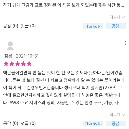
습니다.서버 엔지니어와 같은 전문가가 없어도 운영할 수 있게 브라
하기 쉽게 그림과 표로 정리된 이 책을 보게 되었는데 짧은 시간 동안
우저로 조작할 수 있는 사용자 환경을 제공하고 있습니다.그래서 현
기본기를 다질 수 있어 보였다.매일 1시간 정도씩 책을 읽으며 기본기
더보기
재 사용하고 있는 PC에서 관리 화면에 로그인하면 누군든지 사용할
를 다졌다.책을 읽으면서 가장 좋았던 점은 아무래도 AWS를 실제로
공감 (
0
)
댓글 (0)
수 있는 장점이 있습니다.짧은시간에 실행 환경을 구출할 수 있는 가
사용해보지 못한 분이나 기본 개념을 익히고 싶은 독자들을 위해 쉽
상서버 EC2, 스토리지 서비스 S3, 가상 네트워크 VPC, 데이를 관리
게 쓰여져있었던 것과 AWS에서 제공하는 다양한 서비스에 대해 간
하는 RDS 등 다양한 AWS 기능들을 확인해서 서버를 구성할 수 있게
략하게 표로 정리되어 있었던 부분이었다.특히 이 표로 정리된 부분
메뉴
끔 되어 있습니다.AWS는 다양한 할인정책 및 크레딧을 제공하기 때
은 시험 준비에 요점 정리로 활용하면 좋을 것 같다고 생각한다.이 외
잠룡
2021-10-31
문에 서버를 구성하고 싶은 사람들은 책을 통해서 구성할 수 있습니
에도 몇 가지 더 좋았던 점이 있다.첫번째로 중요 용어에 대해 형광색
다.
으로 강조되어 있는 부분이다.여러 개발 도서를 읽어보면 처음 접하
는 용어들이 많이 있다.두껍고 어려운 책일수록 이런 용어들을 많이
백문불여일견백 번 듣는 것이 한 번 보는 것보다 못하다는 말이있습
접할 수 있는데, 이 책은 이런 용어들에 대해 형광색으로 강조되어 있
니다.듣는 것 보다 훨씬 더 빠르고 정확하게 알 수 있다는 뜻이라는데
어 내용을 읽으면서도, 각 챕터를 다 읽은 후에도 중요 용어에 대해 리
이 책이 딱 그런경우인거같습니다.생각보다 책이 얇지만(278P) 그
마인드할 수 있어 개인적으로 도움이 되었다.두번째로 각 소챕터별로
안에 필요한건자세하고 깊이있게 설명을 다 해놓은 좋은 책같습니
내용을 정리해둔 부분이다.AWS 서비스 시 이용시 필수로, 자주 접하
다. AWS 주요 서비스의 정의, 사용할 수 있는 환경 구조, 기능, 사용
는 서비스들에 대한 내용이 주로 쓰여져 있는데 각 챕터 마지막 부분
절차, 요금 등을 수많은 일러스트 와 표들을 이용해서 간단한 글과 일
더보기
에 주요 내용을 짧게 정리해둔 부분이 있다. 이 부분은 앞에서 말한 주
러스트만으로도 일목요연하게 정리하여 설명해서 머리에 잘들어올수
공감 (
0
)
댓글 (0)
요 용어에 대한 설명이나 정책 등에 대해 정리해두어 용어와 함께 챕
있게 해놓았고 솔직히 목차만 봐도 일목요연하게 잘 정리되어있습니