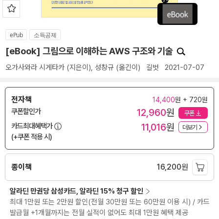
ePub
소득공제
[eBook] 그림으로 이해하는 AWS 구조와 기술
오가사와라 시게타카
(지은이),
성창규
(옮긴이)
길벗
2021-07-07
전자책
14,400
원 + 720원
12,960
원
쿠폰할인가
쿠폰
11,016
원
카드최대혜택가
더보기
(+쿠폰 적용 시)
종이책
16,200
원
알라딘 만권당 삼성카드, 알라딘 15% 청구 할인
최대 1만원 또는 2만원 할인(전월 30만원 또는 60만원 이용 시) / 카드
발급월 +1개월까지는 전월 실적이 없어도 최대 1만원 혜택 제공