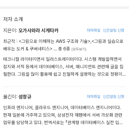
5 AWS의 도입 사례: 대기업이나 정부기관에서 도입하는 경우도 다
지 머릿속에 다양한 AWS 활용 기술을 떠올릴 수 있을 것이다.
수 1.6 AWS의 도입 방법: 계정을 만들고 로그인하면 된다 2장 AWS
저자 소개
를 이해하기 위한 클라우드 & 네트워크의 구조 2.1 클라우드와 온프
레미스: 클라우드 컴퓨팅의 구조 2.2 가상화와 분산 처리: 클라우드를
지은이:
오가사와라 시게타카
저자파일
신간알림 신청
지탱하는 2대 기술 2.3 SaaS, PaaS, IaaS: 클라우드의 서비스 제공
최근작 :
<그림으로 이해하는 AWS 구조와 기술>
,
<그림과 실습으로
형태 2.4 서버와 인스턴스: 네트워크상에 만들어진 가상 서버 2.5 LA
배우는 도커 & 쿠버네티스>
… 총 6종
N: LAN을 구성하는 기술 2.6 IP 주소와 DNS: 네트워크의 장소를 특
(모두보기)
정하는 방법 2.7 웹의 구조: 웹 사이트와 관련된 기술 3장 AWS를 사
테크니컬 라이터이면서 일러스트레이터이다. 시스템 개발을하면서
용하기 위한 도구 3.1 AWS의 사용법과 계정: AWS에서 제공하는 유
잡지와 서적 등에서 데이터베이스, 서버, 매니지먼트 관련해 글을 집
용한 도구 3.2 관리 콘솔과 대시보드: 심플하고 직관적인 관리 도구
필한다. 그림을 많이 활용해 쉽고 친절하게 설명하는 것으로 정평이
3.3 AWS IAM과 접근 권한: 접근 권한 설정 3.4 Amazon CloudWat
나 있다. 쌓아둔 책이 300권을 넘었지만, 줄어들 기미는 없다. 웹 사
ch: Amazon EC2의 리소스 상태 감시 3.5 AWS Billing and Cost M
이트·https://www.mofukabur.com
anagement: AWS의 비용 관리 3.6 리전과 가용 영역: 세계 각국에
옮긴이:
성창규
저자파일
신간알림 신청
존재하는 데이터 센터 4장 서버 서비스 Amazon EC2 4.1 Amazon
인프라 엔지니어, 클라우드 엔지니어, 데이터베이스 엔지니어이다.
EC2란: 짧은 시간에 실행 환경을 구축할 수 있는 가상 서버 4.2 EC2
현재 일본에 거주하고 있으며, 삼성전자 재팬에서 서버 가상화 관련
의 사용 절차: 가상 서버를 사용하기까지 4.3 인스턴스 생성과 요금:
업무를 담당하고 있다. 번역서로는 『관계형 데이터베이스 실전 입문』
가상 서버 생성 예시 4.4 AMI: OS 및 소프트웨어가 설치된 디스크