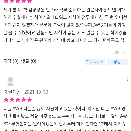
컥 AWS가입하고 막 해매는거보단이책을 읽고 내가 할려는 서비스의
목적?등등에 대해 심사숙고한후필요한 부분에 집중하는것이 큰 도움
제가 본 이 책 감상평은 인프라 직무 준비하는 입문자가 읽으면 이해
이 될 책이었습니다. 특히 현실적으로 가장 중요한 돈문제...이용요금
하기 수월해지는 책이예요네트워크 지식이 전무해서 한 두 번 읽어선
관련각 서비스 마다 AWS관련 요즘 계산 방법이 정리되어있어서이것
알기 쉽지 않겠지만 본문에 그림이 많이 있으니까 AWS 기능의 과정
만 해도 구축전 서비스준비전 매우 도움이될거같아보였습니다 AWS
을 볼 수 있었어요 전문적인 지식이 없는 저도 읽을 수 있는 책이었습
가 먼자 개념정리하고싶은 사람들실무에서 적용하고싶어하는 회사관
니다책 크기가 작은 편이라 가방에 넣고 다니기도 되게 편하구요 심
계자분들에게는매우 꼭 필요한 책으로 추천드리고싶습니다. '이 리뷰
심할 때 책 읽으면서 시간 떼우기도 괜찮았습니다 짬짬이 알아가는
더보기
는 길벗출판사에 책을 제공받아 작성된 서평입니다.'
클라우드 지식을 절대 잊을 수 없겠죠?특징을 더 적자면 핵심 키워드
공감 (
0
)
댓글 (0)
를 노란 형광펜으로 표시해 내용을 잊지 않게 만듭니다 그리고 각 차
시 결론에 요약도 적어주기 때문에 읽었던 내용을 한 눈에 알 수 있게
합니다​AWS에서 혼자 실습할 때 기능이 너무 많고 생소해서 어떻게
메뉴
해야할 지 모르겠다면 이 책 참고를 추천드려요기능마다 자세하게 설
개굴개골
2021-10-30
명되어 있어서 헤맸던 저도 '이게 뭐 하는 기능이다'라는 정도를 알 수
있는 기회가 되었답니다개인적으로 AWS에 입문하시는 분께 이 책
읽기를 추천드립니다
다들 AWS 라는걸 많이 사용하고 있을 것이다. 하지만 나는 AWS 명
칭만 들어봤고 정말 아무것도 모르는 상태이다. 그러다보니 일단 AW
S가 무엇인지는 알아야겠는데 설치부터 하게 된다면 '그래서 이게 뭐