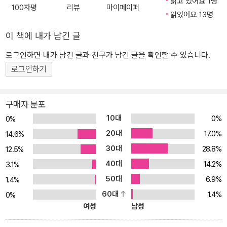
넷과 DHCP: 사용할 범위 선택 6.5 라우팅과 NAT: 공인 IP 주소와 사
읽고 있어요 1명
100자평
리뷰
마이페이퍼
설 IP 주소 변환 6.6 인터넷 게이트웨이와 NAT 게이트웨이: VPC에
읽었어요 13명
서 인터넷으로 접속 6.7 보안 그룹과 네트워크 ACL: 보안 설정 6.8 V
이 책에 내가 남긴 글
PC 엔드포인트: 다른 AWS 서비스 및 엔드포인트 서비스와 연결 6.9
VPC 연결: VPC와 VPC의 연결과 VPC와 VPN의 연결 7장 데이터베
로그인하면 내가 남긴 글과 친구가 남긴 글을 확인할 수 있습니다.
이스 서비스 Amazon RDS 7.1 데이터베이스와 RDB: 데이터를 관리
로그인하기
하는 시스템 7.2 Amazon RDS란: 주요 RDBMS를 제공하는 데이터
베이스 서비스 7.3 RDS에서 사용할 수 있는 DBMS: 데이터베이스 엔
구매자 분포
진을 선택한다 7.4 RDS 사용 절차: 데이터베이스를 사용하기까지의
10대
0%
0%
절차 7.5 키 밸류 데이터베이스: 키를 관리하는 데이터베이스 서비스
7.6 그 외의 데이터베이스: 다양한 데이터베이스 서비스를 제공한다
20대
17.0%
14.6%
8장 알아 두면 좋은 AWS 서비스 8.1 Amazon Route 53: AWS의 D
30대
28.8%
12.5%
NS 서비스 8.2 AWS Lambda: 서버리스 서비스이며 이벤트를 자동
40대
14.2%
3.1%
으로 실행한다 8.3 AWS 컨테이너 서비스: 애플리케이션 단위로 실
50대
6.9%
1.4%
행할 수 있는 가상 환경
60대
1.4%
0%
여성
남성