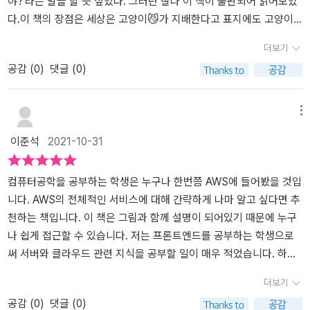
야?'라는 말을 할 듯 싶었다. 그러던 찰나 이 책이 출판되어 읽어보았
다.이 책의 장점은 세상은 고양이😼가 지배한다고 표지에도 고양이..!
너무 귀여운 표지에 크기도 아담하고 280페이지정도로 얇다보니 버
더보기
스, 지하철에서도 무리없이 읽을 수 있다.AWS 하면 아무래도 클라우
공감 (
0
)
댓글 (0)
드, 클라우드를 하면 네트워크가 생각날텐데 네트워크에 무지해도 무
리없이 읽을 수 있다. 왜냐하면 AWS를 공부하는데 필요한 네트워크
의 필수적인 내용들이 요약적으로 작성돼있기 때문이다. 또, 중요한
메뉴
부분에 형광펜 표시가 되어있고, 그림 설명이 많기 때문에 밑줄 그으
이준석
2021-10-31
면서 빡세게 읽을 필요가 없이 여유롭게 읽어도 AWS 구조, 네트워크
기초지식을 습득할 수 있다.추천책 제목처럼 AWS 구조를 쉽게 알고
싶거나 나처럼 AWS에 대해 아예 무지한 분들에게는 추천하는 책이
컴퓨터공학을 공부하는 학생은 누구나 한번쯤 AWS에 들어봤을 것입
다. 그림도 많은데 심지어 풀칼라🎨..!! 어릴때 그림책을 보듯이 부담
니다. AWS의 전체적인 서비스에 대해 간략하게 나마 알고 싶다면 추
없이 접근할 수 있다. 여러번 읽다보면 대략적인 구조가 머릿속에 그
천하는 책입니다. 이 책은 그림과 함께 설명이 되어있기 때문에 누구
려질 것 같고, 이 구조로 실제 실습을 하게 되면 좀 더 전략적으로 접
나 쉽게 접근할 수 있습니다. 저는 프론트엔드를 공부하는 학생으로
근 가능할 것 같아 올해안에 2~3회독 예정이다. 비추천AWS 회원가
써 서버와 클라우드 관련 지식을 공부할 일이 매우 적었습니다. 하지
입, 설정 등 처음부터 실제 AWS 캡처화면 및 설명을 보며 실습하는
만 이 책으로 인해 AWS에 대해 알고 AWS에 대해 이야기 할때 간략
더보기
것을 원하는 분에게는 추천하지 않는다. 이런 분은 다른 책들이 많으
하게 나마 이해할 수 있었습니다.하지만 이 책은 실습과 실제 AWS에
공감 (
0
)
댓글 (0)
니 그 책을 더 추천한다.큰 그림을 알고 접근을 하면 좀 더 수월하다고
대한 설명이 없으므로 깊게 공부하시고 싶으신분에게는 비추천 합니