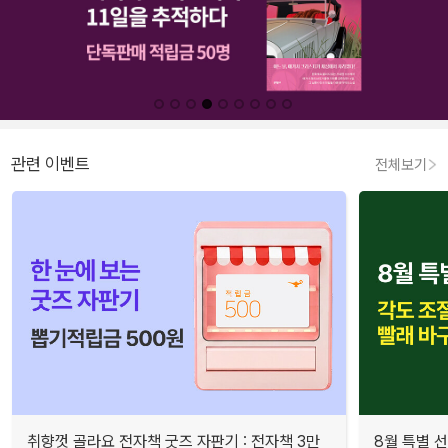
관련 이벤트
전체보기
취향껏 골라요 전자책 굿즈 자판기 : 전자책 3만
8월 특별 선