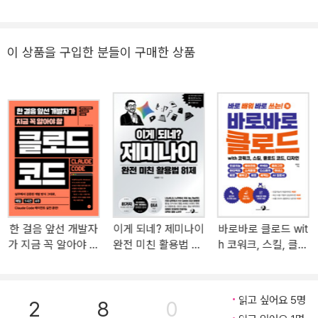
(위키북스, 2016), 『서버/인프라 실전 구축 가이드』(위키북스, 201
이미지 4.5 인스턴스 유형: 용도에 맞게 머신을 선택하자 4.6 Amaz
5), 『그림으로 이해하는 AWS 구조와 기술』(길벗, 2021), 『그림으로
on EBS: Amazon EC2의 스토리지 볼륨 4.7 SSH를 사용한 접속과
이해하는 네트워크 용어』(길벗, 2022)가 있다.
키 페어: 공개키 암호 방식을 이용한 접근 관리 4.8 Elastic IP 주소:
이 상품을 구입한 분들이 구매한 상품
고정 공인 IP 주소를 부여 4.9 Elastic Load Balancing: 트래픽을 분
배하는 분산 장치 4.10 스냅샷: 서버 데이터 백업 4.11 오토 스케일링:
수요에 맞춰 EC2 대수를 증감 5장 스토리지 서비스 Amazon S3 5.1
Amazon S3란: 사용하기 쉬우며 기능이 강력한 스토리지 서비스 5.
2 스토리지 클래스: 다양한 종류의 스토리지 5.3 S3의 사용 절차: 스
토리지 서비스를 사용하기까지 5.4 객체와 버킷: 파일과 파일을 저장
하는 장소 5.5 버킷 정책과 사용자 정책: 액세스 제한 설정 5.6 웹 사
이트 호스팅: 웹 사이트 공개 5.7 파일 업로드와 다운로드: 다양한 파
일 업로드 방법 5.8 액세스 관리 및 변조 방지: 부정한 액세스 감시 5.
9 버전 관리·수명 주기·복제: 저장된 객체 관리 5.10 데이터 분석과 연
한 걸음 앞선 개발자
이게 되네? 제미나이
바로바로 클로드 wit
가 지금 꼭 알아야 할
완전 미친 활용법 81
h 코워크, 스킬, 클로
계: 저장된 데이터의 분석 5.11 Amazon CloudFront: 콘텐츠 배포 서
클로드 코드
제
드 코드, 디자인
비스 6장 가상 네트워크 서비스 Amazon VPC 6.1 Amazon VPC란:
AWS에 생성하는 가상 네트워크 6.2 VPC의 사용 절차: 가상 네트워
읽고 싶어요 5명
크를 사용하자 6.3 기본 VPC: AWS가 제공하는 기본 VPC 6.4 서브
2
8
0