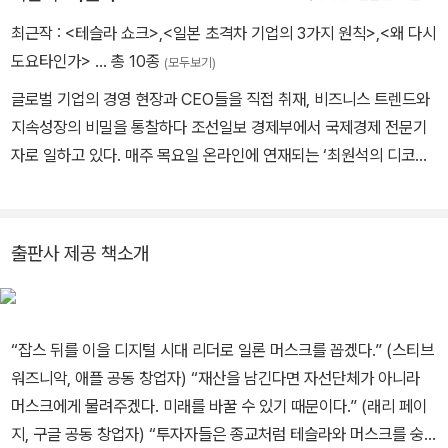
는 테슬라가 세계 경제와 산업, 특히 한국의 경제·산업·고용 등에 몰고
최근작 :
<테슬라 쇼크>
,
<일본 초격차 기업의 3가지 원칙>
,
<왜 다시
올 위기와 기회를 분석한다. 제목인 ‘테슬라 쇼크’는 인류의 3대 산업
도요타인가>
… 총 10종
(모두보기)
군인 모빌리티·에너지·통신이 하나로 통합돼 강력한 경쟁력을 갖게
됐을 때 기존 산업이 받게 될 충격이라고 볼 수 있다.
글로벌 기업의 경영 현장과 CEO들을 직접 취재, 비즈니스 트렌드와
지속성장의 비밀을 통찰하다 조선일보 경제부에서 국제경제 전문기
자로 일하고 있다. 매주 목요일 온라인에 연재되는 ‘최원석의 디코드
decode’ 필자이기도 하다. 디코드는 불친절하게 흩어져 있는 뉴스
를 모아, 그 안에 부호화된 의미를 알기 쉽게 풀어 인사이트를 제공하
는 것을 목표로 한다. 모빌리티·IT·글로벌 비즈니스 등을 다룬다. 조선
출판사 제공 책소개
일보 뉴스레터 서비스 가운데 구독자 수 1위를 달릴 만큼 인기다. 첫
책 《왜 다시 도요타인가》(2016)를 출간해 업계에 반향을 일으켰고,
두 번째 책 《일본 초격차 기업의 3가지 원칙》(2018)을 출간, 모두 베
“잡스 뒤를 이을 디지털 시대 리더로 일론 머스크를 꼽겠다.” (스티브
스트셀러가 되었다. 1997년 조선일보에 입사하여 사회부·문화부·산
워즈니악, 애플 공동 창업자) “재산을 남긴다면 자선단체가 아니라
업부·국제부에서 취재했고, 2017년 경제경영섹션 ‘위클리비즈’ 산업
머스크에게 물려주겠다. 미래를 바꿀 수 있기 때문이다.” (래리 페이
팀장, 2018~2019년 경제경영주간지 <이코노미조선> 편집장 등을
지, 구글 공동 창업자) “투자자들은 종교처럼 테슬라와 머스크를 숭
거치며 전세계 성공 기업을 취재하고 내로라하는 CEO·석학 등을 인