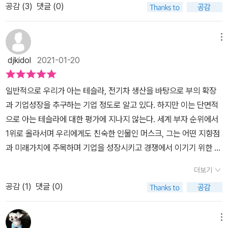
공감 (
3
)
댓글 (0)
이디어가 없으면 차라리 말을 아꼈음 좋았겠다.
메뉴
djkidol
2021-01-20
일반적으로 우리가 아는 테슬라, 전기차 생산을 바탕으로 부의 확장
과 기업성장을 추구하는 기업 정도로 알고 있다. 하지만 이는 단면적
으로 아는 테슬라에 대한 평가에 지나지 않는다. 세계 부자 순위에서
1위로 올라서며 우리에게도 친숙한 인물인 머스크, 그는 어떤 지향점
과 미래가치에 주목하며 기업을 성장시키고 경쟁에서 이기기 위한 다
양한 전략 등을 마련했는지, 이 책을 통해 배우게 될 것이다. 최근 자
더보기
동차 산업은 변화의 기로에 놓여 있다. 전기차에 대한 관심도, 성장산
공감 (
1
)
댓글 (0)
업이라는 인식이 공유되면서 우리 기업들도 분주하게 움직이고 있다.
물론 산업혁명과 같은 변화상에선 기존 세력들의 반발이나 변화 자체
를 거부하며 지금의 행위로 수익을 추구하려는 기업의 자연스러운 현
메뉴