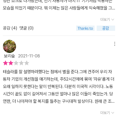
청난 쇼크로 다가왔는데, 전기 자동차가 마치 IT 기기처럼 작동하는
어가는 테슬라와 일론 머스크를 최초로 분석한 《테슬라 쇼크》를 통해
모습을 띄었기 때문이다. 뭐 이제는 많은 사람들에게 익숙해졌을 그
지금 우리가 무엇을 어떻게 해야 할지 힌트를 얻을 수 있을 것이다.
내용이다. 10년을 단위로 해서, 새로운 혁신 기업, 대장 기업들이 바
더보기
뀌는데, 앞으로는 상당기간 테슬라가 그 자리를 차지할 것으로 예상
공감 (
4
)
댓글 (0)
되는 만큼, 투자 혹은 경제 전반의 변화에 대해서 관심이 있는 사람들
이라면, 읽어봄직한 도서다.
메뉴
보리숲
2021-11-08
테슬라를 잘 설명하려했다는 점에서 별을 준다.그에 견주어 우리 자
동차 기업의 개선점을 얘기하는데, 주52시간제에 묶여 ‘자유’롭게 더
오래 일하지 못한다는 말이 반복된다. 다분히 미국적 시각이다. 노동
시간이 끝도 없이 길어져서 그동안 얼마나 많은 이들이 죽었는가. 당
연한, 더 나아져야 할 복지를 들추는 구시대적 발상이다. 원래 큰 조직
은 빠른 변화에 대응하기 어렵다. 마이크로소프트가 애플같은 폰을
더보기
만들지 못한 이유가 52시간제 때문은 아닐텐데. 다른 더 창의적인 아