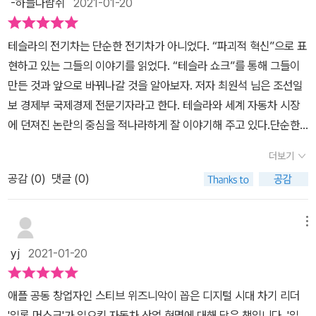
-하늘다람쥐
2021-01-20
실었다. 그리고 마지막 장에는 한국기업이 미래 테슬라 전기 자동차
경제면은 보는 독자가 많습니다. 매일경제나 한경경제를 제외하고는
'바퀴달린 아이폰, 테슬라'라는 부제를 책표지에 내세울수밖에 없었던
와 자율주행자동차 산업을 대항해 기회를 어떻게 잡아야 하며, 위기
경제쪽 포커스가 높은 것으로 알고, 2017년 섹션인 <위클리조선>은
이유를독자들의 마음을 헤아리는 듯 자세하게 설명해주는 점에서 또
테슬라의 전기차는 단순한 전기차가 아니었다. “파괴적 혁신”으로 표
를 어떻게 넘겨야 하는지를 다룬다.
유명 ceo나 구루들과의 인터뷰가 많이 실렸죠. <위클리조선>의 산
한 감탄할수밖에 없었다.이는 곧 책으로 빨려들어가는듯한 호기심을
현하고 있는 그들의 이야기를 읽었다. “테슬라 쇼크”를 통해 그들이
업팀장경력도 있으십니다. 테슬라는 일반 자동차기업으로 보지 않고
자극 시키기에도 상당한 도움을 주었다.코로나 19로 인해 부동산과
만든 것과 앞으로 바꿔나갈 것을 알아보자. 저자 최원석 님은 조선일
모빌리티서비스를 기반으로 한 전기자동차회사로 정의합니다. 테슬
주식시장이 굉장히 뜨거워져있다.주식시장에서 아마 가장 뜨거운 화
보 경제부 국제경제 전문기자라고 한다. 테슬라와 세계 자동차 시장
라는 기존 자동차회사의 길을 가지 않습니다. 자신들에게 불리한 길
두는 세계적으로는 '테슬라'와 국내에선 '삼성전자'를 뽑을수있겠다.
에 던져진 논란의 중심을 적나라하게 잘 이야기해 주고 있다.단순한
이고 잘할수도 없다는 겁니다. 왜냐하면 테슬라가 도요타등의 기업과
하지만 갑자기 왜,어떻게 테슬라가 급부상 하였는지는 아마 10명중
내연기관차가 아니라 하나의 컴퓨터 체계를 갖춘 자동차인 전기차의
원가격경쟁을 한다면 이길수있을까요. 그들은 많은 전기차를깔아서
더보기
8명이 그 이유를 모를것이다.단지, 시대에 맞춰 전기차를 생산해서?
발전은 놀랍다. 전기차가 단순한 친환경을 넘어서 과학기술의 발전과
서비스비용을 받아야 합니다. 이를 위해 테슬라는 타면탈수록 좋아지
아마 이러한 이유라고 생각하는 사람들이 있다면 이 책을 꼭 읽고단
공감 (
0
)
댓글 (0)
함께 딥러닝 기술까지 탑재해 점점 똑똑해지며 기존 자동차 생태계의
는 차를 만들겠다고 한거죠. 프로그램이 계속 업그레이드되어서 차성
자 자동차 부분이 아니라는 것을 깨닫고또한 앞으로의 미래가 어떻게
변혁을 예고하고 있다. 네트워크 컴퓨터 자동차의 세계로 진입은 했
능이 계속좋아지는 것이죠.이는 sw회사의 전략인데 그걸 테슬라가
될지 상상하고 싶다면 꼭 추천해주고 싶다.
는데 우리의 인식 체계는 아직인가? 이미 들어갔는가? 에너지와 통
메뉴
쓰고 있습니다. 앞으로 오토파일럿의 기능이 비용추가로 계속 좋아지
신 그리고 데이터 플랫폼 비즈니스가 결합된 원대한 계획을 세운 테
는 구독모델로 가는 무선업데이트가 실천되고 있습니다. 구체적으로
yj
2021-01-20
슬라의 모든 것은 흥미로웠다. 또한 우리의 미래를 생각하니 짜릿하
테슬라의 경쟁력은 무엇일까요? 우선 전자제어플랫폼인 하드웨어3.
면서도 공포심이 생긴다. 자동차를 운송 수단이 아니라 서비스의 수
0이라고 합니다. 이 SW는 ECU딱3개로 구성된다고 합니다. 다른 자
애플 공동 창업자인 스티브 위즈니악이 꼽은 디지털 시대 차기 리더
단으로 바라본 시선과 100년 자동차 시장의 새로운 판도가 될 테슬
동차는 ECU숫자가 수백개가 된다네요. 그렇다고 기존메이커들이 개
'일론 머스크'가 일으킨 자동차 산업 혁명에 대해 담은 책입니다. '일