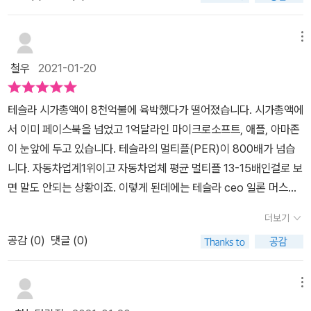
고 싶은 사람.page.59특히 모빌리티 서비스 시장에서는 차량에서
는 전략을 수립하기 위해 노력해야겠다.
자리 차지가 엄청난 충격이었을지도 모른다.누구도 따라올 수 없다고
얻는 고품질의 테이터가 매우 중요합니다. 차량에서 그런 데이터를
생각했던 내부구조의 효율성면에서 완벽함은 다른업계가 들어오지
메뉴
뽑아내려면, 일단 그 차량에 고성능 센서와 컴퓨터가 탑재돼 있어
못하도록아니, 생각도 못할 정도의 완벽함은 아마 3~40년 후에나
야 하고, 데이터를 뽑아 낼 수 있는 소프트웨어 실력과 데이터 운용 능
철우
2021-01-20
있을법한 일 정도로 가볍게 생각했을 것이다.그것이 곧 '오만함'이며
력이 있어야 하는데요. 현재 이 모든 것을 갖춘 유일한 업체가 테슬라
작가도 설명했듯 어렵지만 해볼만한 가치가 있는 또다른 자리싸움이
입니다.기존 자동차 회사는 소프트웨어 알고리즘을 가지고 있지 않지
테슬라 시가총액이 8천억불에 육박했다가 떨어졌습니다. 시가총액에
아닌가 생각했다. 이 책을 읽으며 계속해서 들었던 생각은, 나와 같은
만, 테슬라는 통합 플랫폼을 모두 갖추고 있어, 미래 애플을 이어 갈
서 이미 페이스북을 넘었고 1억달라인 마이크로소프트, 애플, 아마존
경제/경영/IT부분에서의 초보자들이 굉장히 읽기 편하다 라는 것이
디지털 시대 리더로 일론 머스크를 뽑는다고 한다. 도요타를 제치고,
이 눈앞에 두고 있습니다. 테슬라의 멀티플(PER)이 800배가 넘습
다.빌게이츠가 추천한 '경영의 모험'이라는 책을 여러번 읽다가 포기
승자로 부상한 테슬라, 저자는 기존회사들이 테슬라를 앞설 수 있을
니다. 자동차업계1위이고 자동차업체 평균 멀티플 13-15배인걸로 보
했었다.우리가 들어보지 못한 단어나 회사가 나오지는 않는다.그리고
것인지 여러 전문가의 입을 통해 이야기한다. 그 중 포드에 입사한 뒤
면 말도 안되는 상황이죠. 이렇게 된데에는 테슬라 ceo 일론 머스크
내가 좋아하는 자동차 업계를 바탕으로 쓰여진 책임으로 굉장히 흥미
에도 현역 엔지니어로 활약하고 있는 71세의 샌디 먼로는 한국의 기
가 일으키고 있는 환상때문이죠. 그리고 그것을 기술력으로 뒷받침하
로울것이라고 생각했다.하지만 자동차를 배경으로 한 책이고, '경
더보기
업도 발 빠르게 움직여야 함을 강조한다. page.80테슬라는 NASA
고 있습니다. 자동차계의 애플이라는 칭호를 받는 테슬라의 돌풍을 <
영'을 주제로 한 책이어서 꽤나 어려웠다.하지만 이 책은 '테슬라'라는
출신의 많은 과학자와 엔지니어를 고용했다. 오바마 대통령 시절 NA
공감 (
0
)
댓글 (0)
테슬라쇼크>에서는 테슬라의 위상과 한국에 미칠 경제와 산업영향의
주제를 갖고 시작하지만자동차 업계가 어떻게 이루어지지 수직적 구
SA가 무너지면서 일자리를 잃고 나온 사람들이다. 그들이 테슬라를
기회와 위기를 다룹니다. 저자는 조선일보 경제부소속 최원석 국제경
조에대해서 차근차근 설명해주며어떻게 세계 1위였던 도요타가 1위
위해 일한 지 벌써 10년이다. 그 결과물이 지금의 테슬라 차량에 담
제 전문기자입니다. 1997년입사해서 2019년<이코노미조선>편집
메뉴
자리를 넘겨줄수 밖에 없었는지굉장히 쉽고 세세하게 전달해주는 점
겨있다.책의 파트에 따라 전문가 구성으로 테슬라를 평가한 인터뷰를
장을 하셨습니다. 정치적 측면에서는 적이 많은 매체인건 확실한데,
에서 플러스를 주고 싶었다.이후 책을 읽기전 눈살을 찌푸리게 했던