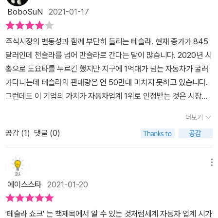
상이 일어난다. 하지만 사소한 변화, 습관이라고 하더라도 이에 주목
BoboSuN
2021-01-17
하며 대응하는 힘을 가져야 한다. 그러지 못할 경우 도태되거나 또 다
른 산업이나 기업에 흡수되는 것이 이 바닥의 생리와도 같은 것이다.
주식시장의 변동성과 함께 부단히 들리는 테슬라. 현재 종가가 845
머스크도 이 같은 행위를 매우 당연시 한다. 미래를 선도하거나 아니
달러인데 천슬라를 넘어 만슬라로 간다는 말이 많습니다. 2020년 시
면 포기하고 사라지거나, 다소 과격한 어휘로 보이지만 그만큼 기업
총으로 도요타를 누르긴 했지만 지구에 1억대가 넘는 자동차가 굴러
들은 이윤추구를 위해 거의 모든 것을 걸며 경쟁하는 집단이다. 책에
가다니는데 테슬라의 판매량은 연 50만대 미치지 못하고 있습니다.
서도 테슬라의 발전상, 비전, 미래가치 등을 나열하고 있지만 더 중요
그런데도 이 기업의 가치가 자동차업계 1위로 인정받는 것은 시장전
한 것은 이를 바라보는 기존 세력들의 반응일 것이다. 우리 기업들도
반의 패러다임을 바꾸고 하나의 통합으로 이끄는 리더의 혁신성이 주
여기에서 자유롭지 못하며 기존의 방식으로 부를 추구했다면 이제는
더보기
된 이유였겠습니다. 초기에 애플이 아이폰을 내 놓았을 때 피처폰의
새로운 시장환경에 적응하며 대중들이 원하는 니즈를 파악하면서도
공감 (
1
)
댓글 (0)
공룡 노키아는 현실성에 떨어지는 물건이라 생각하고 시대의 흐름을
또 다른 글로벌 기업들과의 경쟁에서도 이기기 위한 우위전략을 마련
무시했습니다. 하지만 PDA와 같은 성능에 직관적인 터치 고성능의
해야 한다. 왜 인재에 대한 중요성이 부각되면서도 기술발전이나 인
카메라 어플의 편리함은 새로운 생태계를 만들어 냈습니다. 안주하고
메뉴
공지능의 활용, 대중화 등을 바탕으로 꾸준한 비즈니스 혁신모델을
도외시하던 노키아는 몰락의 길을 걷고 아이폰은 생태계의 리더로 그
추구하려 하는지, 매우 자연스럽고 당연한 흐름으로 이해하며 읽을
에이스스타
2021-01-20
사업을 전반야에 확장하고 있습니다. 그런 애플이 스마트카 자율주행
수 있을 것이다. 과감해야 하는 순간, 절대적인 과감성을 바탕으로 리
차에 진출하려 합니다. 이는 자신들의 거대한 인프라의 일환으로 모
더십을 발휘하며 포기하거나 버려야 한다면 이 또한 후회없이 행동하
'테슬라 쇼크' 는 책제목에서 알 수 있는 것처럼세계 자동차 업계 시가