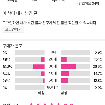
100자평
리뷰
마이페이퍼
시장점유율은 1%가 채 되지 않는다는 것. 그럼에도 테슬라와 일론 머
읽었어요 34명
스크가 갈아치우고 있는 각종 기록들은 어떻게 설명할 수 있을까? 왜
이 책에 내가 남긴 글
시장은 테슬라의 미래가치와 성장성에 주목하는 걸까? 이는 당장의
로그인하면 내가 남긴 글과 친구가 남긴 글을 확인할 수 있습니다.
매출 숫자보다 미래가치에 대한 기대가 중요하다는 반증이다. 괴짜
천재의 비전에 돈이 모이고 인재가 모인다 오늘날은 숫자로 보이는
로그인하기
재무적 성과만으로는 기업가치를 온전히 평가하기가 어렵다. 매력적
인 비전과 구체적인 실행계획이 담긴 ‘파이낸셜 스토리와 공감’이 중
구매자 분포
요해진 시대다. 이 같은 변화를 가장 극명하게 보여주는 사례가 바로
10대
0.9%
0%
테슬라다. 이 기업의 가치는 당장의 재무적 성과만으로는 설명할 수
20대
10.1%
5.5%
없다. CEO인 일론 머스크의 비전으로 기업가치가 올라가고, 그렇게
30대
26.6%
19.3%
높아진 가치를 기반으로 테슬라는 비전에 더 가까이 가고 있다. “투자
40대
14.7%
6.4%
자들은 종교처럼 테슬라와 일론 머스크를 숭배한다. 아마존을 사용한
50대
12.8%
2.8%
다고 베이조스를 숭배하지는 않는데, 머스크는 이들에게 각별한 의미
60대
0.9%
0%
를 갖는다. 머스크에 대한 숭배는 계속될 것이며, 투자 전명 역시 밝
여성
남성
다.” 미국 CNBC 간판 경제분석가인 짐 크레이머의 분석이다. 테슬
라의 비전은 과연 무엇이길래 자동차 업계뿐 아니라 다양한 산업군을