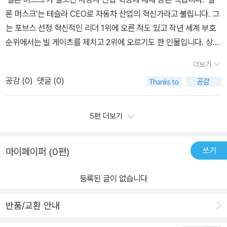
라와 천재 사업가 일론 머스크가 정말 궁금했다. 그 궁금증을 이 책을
발능력이 떨어져서가 아니고 테슬라와 달리 기존 부품사들과의 협업
론 머스크'는 테슬라 CEO로 자동차 산업의 혁신가라고 불립니다. 그
통해 해결할 수 있다. 일론 머스크라는 개인의 삶도 약간 소개되어 있
이 쉽지 않기 때문에 조율이 쉽지가 않다고 합니다. 그에 비해 테슬라
는 포브스 선정 혁신적인 리더 1위에 오른 적도 있고 작년 세계 부호
다. 우리나라의 선택지는 어디일까? 우리는 대비하고 반격할 수 있을
는 너무도 단촐하죠. 완전자율자동차는 언제쯤나올까요. 몇달전 테슬
순위에서는 빌 게이츠를 제치고 2위에 오르기도 한 인물입니다. 상당
것인가? 아니면 망할 것인가? 현상을 유지하기도 어렵다. 그리고 현
라에서 오토파일럿을 업그레이드해서 FSD를 내놓았습니다. 자율주
히 주목받고 있는 인물입니다.​또, 잘 알려진 전기자동차 테슬라 뿐 아
상 유지는 곧 퇴보를 의미한다. 나를 사로잡은 문구는 과제는 해결하
더보기
행 2단계의 끝판왕이라고 합니다. 이는 법적인 단계이고, 실제 오토
니라 페이팔, 우주산업 등에 관심을 가지면서 다양한 부문을 거쳐갔
는 것이 아니라 새롭게 설정하는 것이란다. 우리가 배운 것은 과제를
파일럿FSD는 혼자서 운전은 가능합니다. 다만 사고위험이 상존하기
공감 (
0
)
댓글 (0)
고 최근에는 스페이스X 유인비행에 성공했다고 합니다. 최근 테슬라
해결하는 방법이다. 교통이 혼잡하고 길이 밀리면 교통 편을 주목하
때문에 제조사도 선듯 3단계선언을 못합니다. 3단계부터는 제조사가
는 얼마나 큰 경쟁력을 지니고 있을까 궁금했습니다. 다른 자동차 회
게 된다. 그런데 꼭 출퇴근을 할 필요가 있을까로 접근한다. 새롭게 설
책임을져야 합니다. 테슬라FSD의 유튜브동영상을 보면 스스로 신호
사와는 비교될 수 없을 만큼 강한 컴퓨팅 파워를 갖추고 있다고 주장
5편 더보기
정하는 것은 낯설지만 생각하지 못했던 방법이다. 테슬라의 사례가
등도 파악을 하고 차선변경 좌우회전 모두 가능합니다. 특히 테슬라
하는데 여러 가지 이유로 기존 자동차 기업들보다 전자제어 플랫폼으
이를 설명해 주고 있다. 우리의 고정화된 습관을 벗어버리고 이제는
는 타업체와 달리 지도기반(구글,포드)도 아니고 라이다도 없는 카메
로의 진입이 유리한 것으로 보였습니다.​테슬라는 전 세계에 전기차를
다각화의 방법이 필요한 시기이다. 코로나 시대를 살아가는 다양한
쓰기
마이페이퍼 (0편)
라로만 제어가 되고 있습니다. 테슬라의 일론머스크가 앞으로 라이다
통해 주행 데이터를 수집합니다. 이걸 토대로 주행 정보를 딥러닝을
방법들이 등장한 것처럼 문제를 새롭게 바라보는 것은 현대인들에게
가격이 더 떨어져도 라이다를 쓸생각이 없다고 해서 라이다주식이 곤
통해 학습하는 과정을 반복해 자율주행 기술을 발전시키는 것입니다.
더욱더 필요한 요건이다. 위기는 곧 기회이다. 우리의 자동차가 어떤
등록된 글이 없습니다
두박질친일도 있습니다. 전문가들은 테슬라가 전기차+자율주행으로
실제로 일론 머스크가 어린시절에 프로그래밍 언어를 며칠만에 익히
변화를 거쳐 새로운 모습으로 마주할지 기대가 된다.
엮어서 애플이 될거라했는데 애플이 애플카를 내놓는 상황이 되었습
는 등 천재성을 보였다고 하는데요. 실행력이 뛰어난 인물이 시대와
반품/교환 안내
니다. 참 IT분야가 빠른 발전을 책이 못따라간다는 생각이 드는 점은
재능이 잘 맞았다는 생각도 들었습니다. ​이제는 생산라인에 AI로봇이
현대가 구글과 모빌아이와 협업을 타진했지만 독자노선으로 간다고
대거 투입되서 조립 라인 대부분이 로봇과 노동자가 협업하는 세상입