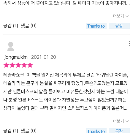
닌가 싶습니다. 후발주자였지만 자동차 트랜드를 이끄는 만큼 반테
속해서 성능이 더 좋아지고 있습니다. 탈 때마다 기능이 좋아지니까.
국 기업의 위기와 기회는 무엇이고, 어떻게 대응할 것인가로나누어서
슬라협업도 많이 이루어지고 있습니다. 모빌아이와 인텔이라던지 엔
차량가치가 좀처럼 떨어지지 않습니다. 2020년 도요타 '캠리' 보다
설명하기 때문에 테슬라와 관련된전반적인 내용을 자세히 알 수 있었
더보기
비디아와 ARM이겠습니다. 이들은 AI와 메모리의 딥러닝으로 완벽
더 많이 팔린 테슬라 '모델3'의 테슬라 Ceo 일론 머스크는 5000만
다.테슬라가 어떻게 기존의 자동차 기업들이 가지고 있던 문제점들과
한 자율주행을 꿈꾸며 미래를 선점하려 하고 있습니다. 하지만 우리
공감 (
1
)
댓글 (0)
원을 주고 산 차가 자율주행기능업데이트를 통해 2억 5000만원의
환경을 개선하기 위해 노력했는지, 어떤 과정을 통해 혁신하면서 기
는 규제와 노조, 과거 구시대의 매너리즘에 빠져 있습니다. 환경구조
값어치를 할 수 있게 될 거라고 말한다. 저자는 머스크 특유의 과장 화
술의 발전을 이끌어 왔는지, 지금처럼 전세계 시장을 압도하는 거대
나 시장의 방향성이 테슬라와 같을 순 없지만 그들과 같이 미래를 그
법을 빼고서도 이 말이 아주 말이 안되는 것도 아니라고 말하는데, 낭
메뉴
기업으로 성장할 수 있었던 차별화 된 기술력과 경쟁력은 어떤 과정
리며 큰 프레임을 짜지 않는다면 우리의 자동차 산업을 몰락하고 말
비되는 차의 주차장 대기 시간을 차량 소유자가 생산 설비에 투자하
을 통해 형성되었는지 새롭게 알 수 있었다.지속적인 성장과 기업 가
jongmukim
2021-01-20
것입니다. 틀에 맞춰진 한정적 계획를 그리기 보다 더 거시적인 미래
게 되면, 대부분의 시간이 돈을 벌어다 주는 시간으로 바꿀 수 있다는
치 극대화를 위한 테슬라의 CEO 머스크의 전략과 비전이 무엇인
를 바라보며 새로운 틀을 만드는 테슬라 통해 그림을 그려봐야 겠습
것이다. 스스로 돈을 벌어다 주는 시스템의 '가격 경쟁력' 테슬라는 도
지, 그들이 지속적인 성장과 불확실한 미래를 대비하기 위해 어떤 준
테슬라쇼크 이 책을 읽기전 제목위에 부제로 달린 '바퀴달린 아이폰,
니다.
요타를 앞질렀고, 자동차 산업의 경쟁 구도에 변혁을 일으키고 있
비와 노력을 하고 있는지 알 수 있어서 흥미로웠다.무엇보다 테슬라
테슬라'라는 문구가 눈살을 찌푸리게 했었다.무슨의도였는지 모르겠
다. 이 책을 읽으면 좋은 사람. 1. 자율주행전기자동차가 테슬라라는
의 영향력이 점차적으로 확대되면서국내기업들에게 미칠 영향이 무
지만 일론머스크의 말을 들어보고 비유를한것인지 하는 느낌 때문이
것만 알고 있을 뿐, 그 이상에 대해서는 전혀 알지 못한다는 사람.2.
엇인지에 대한 설명과 함께 어떤 점이 위기로 작용할 것인지,어떤 부
다.분명 일론머스크는 아이폰과 차별성을 두고싶지 않았을까? 하는
테슬라의 경영방식을 회사에 차용하고 적용해 도움을 받고 싶은 사
분을 협력하고 기회로 활용할 수 있을지에 대해 알 수 있어서 많은 도
생각이 들었다.결과 부터 말하자면 스티브잡스의 아이폰과 일론머스
람.3. 테슬라와 같은 거대 주식을 투자하고 매수하려는 것에 관심이
움이 됐다.'테슬라 쇼크' 를 통해 테슬라의 비즈니스 모델, 전기차 산
크의 테슬라는 디바이스 자체에서도 닮은 부분이 있지만내가 생각하
있는 사람.4. 자율 주행 자동차와 관련한 사업에 창업을 준비 중이거
더보기
업 현황, 테슬라의 목표와 비전,테슬라의 위협을 대응할 수 있는 방법
는 가장 비슷한 부분은 바로 상상력을 현실로 만들었다는 점에서 였
나 회사에 입사할 준비를 하는 사람.5. 금융과 IT관련 최신 동향을 알
등테슬라의 혁신 방향과 비전을 다각적으로이해할 수 있었고 그에 맞
공감 (
1
)
댓글 (0)
다.노키아가 아이폰을 비웃듯, 1위 업계 도요타느 갑작스런 테슬라의