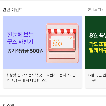
관련 이벤트
전체보기
취향껏 골라요 전자책 굿즈 자판기 : 전자책 3만
8월 특별 선
원 이상 구매 시 다양한 굿즈
바구니
책소개