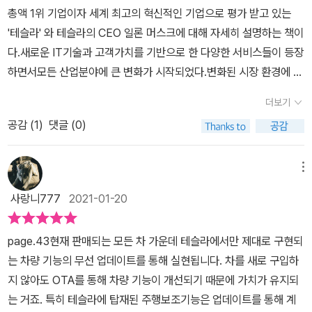
바일로부터 이어지는 달리는 컴퓨터 사업확장과 하드웨어보단 빅데
는 그들의 결단력과 행동력에서 기업경영이나 가치, 원칙이나 철학
총액 1위 기업이자 세계 최고의 혁신적인 기업으로 평가 받고 있는
이터의 확보를 위한것입니다. 하지만 이미 시장의 리더로 견고함을
등에 대해서도 함께 판단해 볼 수 있을 것이다. 여전히 상용화, 대중화
'테슬라' 와 테슬라의 CEO 일론 머스크에 대해 자세히 설명하는 책이
굳힌 테슬라가 있습니다. GM이나 독일차 같은 굴지의 브랜드가 있지
단계에서 다양한 결함이 발생하고 있는 전기차 시장, 그리고 자동차
다.새로운 IT기술과 고객가치를 기반으로 한 다양한 서비스들이 등장
만 테슬라만의 자율주행시스템과 업그레이드 모듈의 통합은 그 브랜
산업에 대한 평가와 그 중요성에 대해 우리는 판단하며 새로운 모델
하면서모든 산업분야에 큰 변화가 시작되었다.변화된 시장 환경에 새
드들과 격차가 6년이상이나 난다고 합니다. 그들 내연기관 자동차 메
이나 비즈니스 환경 등을 흡수해서 더 나은 가치나 결과물을 만들어
로운 기술과 혁신,고객가치로 무장한 강력한 기업들이 많아지기 시작
이커들이 부품의 경량화나 줄임을 통해 수익을 내려는것과는 대비되
더보기
야 할 것이다. 세상 변화의 속도 만큼이나 기업들의 새로운 제품과 경
했고 기존 시장을 파괴하면서 새롭게 정의하고 있다.이런 변화를 주
게 모듈, 시스템의 통합으로 지속적인 업그레이드를 가능케 하며 차
쟁력에 대한 반응도는 매우 민감한 수준이다. 테슬라 쇼크를 통해 그
공감 (
1
)
댓글 (0)
도하기 위한 I기업들의 경쟁이 전세계적으로 치열하게 벌어지고 있
의 잔존가치를 높이고 보급화에 힘써 축적된 데이터로 완벽한 자율주
들에게서 배울 점은 배우며 모방하는 행위 등을 통해 더 나은 방향성
다.그 중에서도 최근 가장 혁신적인 기업이자높은 미래가치와 성장을
행을 꿈꾸기 때문입니다. 거기다 완벽한 수직계열화를 이루고 제조업
이 무엇인지 판단해 보자.
인정받으면서빠르게 성장한 기업이 바로 '테슬라' 다.매출로만 봤을
메뉴
의 노하우를 축적해가며 진화해가고 있습니다. 자신만의 스페이스X
때 전세계 자동차 시장에서테슬라가 차지하고 있는 비율은 매우 낮은
위성을 통해 6G통신을 꿈꾸고 자체 배터리공장을 통해 원가절감에
사랑니777
2021-01-20
수준이다.하지만 테슬라의 주가는 2010년 상장이후 180배 이상 상
도 나서고 있습니다. 배터리데이발표때 혁신은 없어 주가는 요동쳤지
승하였고 국내 투자자들이가장 많이 투자한 기업 역시 '테슬라' 다.그
만 원가절감은 장기적으로 무시무시한 성장동력이 될것입니다. 산업
page.43현재 판매되는 모든 차 가운데 테슬라에서만 제대로 구현되
동안 테슬라가 어떻게 지금처럼 성장할 수 있었는지 궁금했다.'테슬라
의 틀을 따라 단기적인 수익에 미래를 그리는 것이 아닌 아예 설정부
는 차량 기능의 무선 업데이트를 통해 실현됩니다. 차를 새로 구입하
쇼크' 는 테슬라, 업의 본질을 재정의하고 패러다임을 바꾸다, 테슬라
터 달리 생각하고 시장의 룰체인져로 두각하기 위해서 일론머스크의
지 않아도 OTA를 통해 차량 기능이 개선되기 때문에 가치가 유지되
의 진짜 경쟁력은 눈에 보이지 않는 곳에 있다, 모빌리티 혁명을 주도
남다른 장기적인 비젼과 행동, 실행, 리더십이 있기에 가능한 것이 아
는 거죠. 특히 테슬라에 탑재된 주행보조기능은 업데이트를 통해 계
하는 테슬라 그리고 나머지 선두 기업,모든 것은 리더에게 달렸다, 한