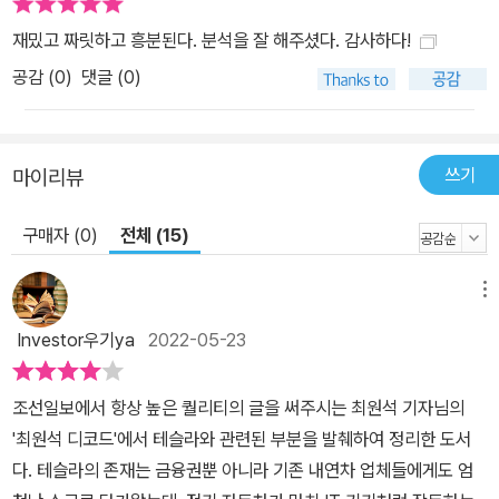
흥미로운 것은 “자동차 회사는 테슬라를 증오하지만, IT 회사는 테슬
재밌고 짜릿하고 흥분된다. 분석을 잘 해주셨다. 감사하다!
라를 사랑한다”는 것이다. 자신들이 자동차 업계의 구글 안드로이드
공감 (
0
)
댓글 (0)
같은 존재가 될 기회를 노리기 때문이다. ‘테슬라 쇼크’는 한국의 4대
그룹, 즉 삼성·현대차·LG·SK는 물론이고 네이버·카카오 등 IT 회사
들에도 직접적인 영향을 끼치기 시작했다. 업계에는 ‘대비하고 반격
하든지 아니면 망하든지, 둘 중 하나’라는 위기의식이 퍼지고 있다. 한
쓰기
마이리뷰
개인이 만들어낸 꿈이 산업과 사회를 바꾼다 ‘잡스 이후 최고의 비저
너리 CEO 일론 머스크’ 테슬라 쇼크에 맞서기 위해선 어떻게 해야
구매자 (0)
전체 (15)
할까? 책은 4장 전체를 일론 머스크의 리더십과 업무 스타일을 분석
하며 우리가 반드시 고민해봐야 할 중요한 시사점을 풀어간다. 한때
메뉴
사기꾼과 프런티어를 가르는 칼날 위에 있던 머스크. 100년 자동차
Investor우기ya
2022-05-23
산업 역사에 ‘굴러들어온 돌’이던 그는 어떻게 오늘날 세계 최고의 비
즈니스 혁신가가 되었을까? 깊은 사고와 장기적이면서도 매우 치밀
조선일보에서 항상 높은 퀄리티의 글을 써주시는 최원석 기자님의
한 그의 비전, 그리고 그 비전을 현실로 옮기는 무서운 실행력, 실행을
'최원석 디코드'에서 테슬라와 관련된 부분을 발췌하여 정리한 도서
가능케 하는 강력한 기술 리더십을 책에서 자세히 살펴볼 수 있다. 미
다. 테슬라의 존재는 금융권뿐 아니라 기존 내연차 업체들에게도 엄
래는 예측하는 게 아니라 만들어가는 것이라고들 한다. 미래를 만들