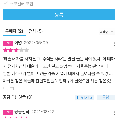
이후 딱 5년 만에 노키아의 휴대전화 사업부는 MS에 매각되면서 공
스포일러 포함
중분해됐다. 지금도 테슬라발 충격을 애써 축소하거나 무시하려는 사
등록
람들이 있다. 하지만 이변이 없는 한 대세를 거스를 수는 없다. 자동차
가 스마트폰처럼 바뀌는 세상이 오고 있다. 그러면 어떤 일이 벌어질
구매자 (2)
전체 (5)
까? 움직이는 스마트폰 또는 세계를 하나로 묶는 네트워크 컴퓨터가
된 자동차에서 과거 스마트폰의 등장 때보다 훨씬 더 크고 다양한 서
여명
2022-05-09
메뉴
비스와 비즈니스 기회가 생겨날 것이다. 전문가들은 이 시장을 7,00
0조 규모로 예상한다. 이것이 바로 ‘모빌리티 혁명’이다. 테슬라가 ‘자
‘테슬라 차를 사지 말고, 주식을 사라‘는 말을 들은 적이 있다. 이 때까
동차의 애플’이 된다면 ‘자동차의 구글과 삼성’이 될 곳은 어디인가?
지 전기차업체 테슬라 라고만 알고 있었는데, 자율주행 뿐만 아니라
테슬라가 자동차 업계의 애플 같은 존재로 계속 성장한다면, 다른 자
일론 머스크가 벌이고 있는 각종 사업에 대해서 들여다볼 수 있었다.
동차 회사들은 어떻게 될까? 삼성전자가 애플과는 다른 운영체제인
아쉬운 점은 테슬라 전현직원들의 인터뷰가 실였으면 하는 점은 있
구글 안드로이드를 탑재한 뛰어난 제품을 만들어 살아남고 오히려 성
다.
장했듯이, 다른 자동차 업체들 가운데 이 위기를 기회로 만드는 곳이
공감 (
1
)
댓글 (0)
나타날 수 있다. 모빌리티 혁명이 제조·에너지·통신·서비스·AI 등 다양
한 분야에서 동시에 일어나는 만큼, 산업간 주도권 다툼이 일어날 것
공공전뇌
2021-08-22
이고, 향후 5년 내 사라지는 기업, 그리고 뜨는 기업이 생겨날 것이다.
메뉴