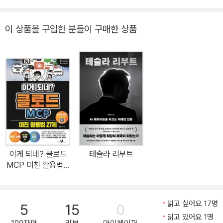
배한다. 이 흐름은 계속될 것이다.” (짐 크레이머, 경제 분석가) 일론
터뷰했다. 특히 2006~2013년 자동차 담당으로 일하면서 자동차 산
머스크, 제프 베이조스 제치고 세계 부자 1위 등극! 한때 프런티어와
업의 폭과 깊이를 절감했다. 한국·일본·미국·유럽·중국의 자동차 회사
이 상품을 구입한 분들이 구매한 상품
사기꾼을 가르는 칼날 위에 서 있던 일론 머스크. 100년 자동차 산업
와 공장을 다니고 국내외 업계·학계·정관계 최고 전문가들을 만났다.
에 ‘굴러들어온 돌’이던 그는 어떻게 업계 1위가 되고, 자동차뿐 아니
2011년엔 1년간 도쿄에서 연수, 일본 산업학회 자동차산업연구회 간
라, 데이터플랫폼·에너지·통신을 연결한 비즈니스 혁신가가 되었나?!
토關東지회 준회원으로 있으면서, 일본의 업계·학계 전문가 수백 명
미래의 아이콘 ‘테슬라’ + 천재 사업가 ‘일론 머스크’가 주도하는 20
을 만났다. 2015년까지 12년 동안 조선닷컴 홈페이지에 기자 카페
30 산업 패러다임 시프트! 그리고, 그에 대항하는 한국 기업들의 위
‘최원석의 자동차 세상’을 만들어 운영하며 일평균 최대 10만 건의 페
기와 기회를 최초로 분석하다! 테슬라 주가 폭등으로 세계 부자 순위
이지뷰를 기록하는 등 수많은 회원, 방문자들과 자동차 이야기를 공
뒤집혔다! 제프 베이조스 제치고 일론 머스크 1위 2021년 1월 7일,
유했다. *뉴스레터 ‘디코드’ 구독: page.stibee.com/subscription
주요 외신들은 일제히 ‘일론 머스크 세계 부자 1위’ 소식을 전했다. 최
s/80905 *저자 이메일: ws-choi@chosun.com / clotho97@
고 부자가 바뀐 것은 3년 3개월 만이다. 테슬라 주가는 작년만 6배 이
gmail.com
이게 되네? 클로드
테슬라 리부트
상 올랐고, 신년 들어서도 급등세가 지속되며 머스크의 순자산이 빠
MCP 미친 활용법 2
른 속도로 증가한 것이다. 2020년 7월에는 테슬라가 부동의 1위던
7제
도요타를 누르고 세계 자동차업계 시가총액 1위를 기록하여 투자 업
계와 재계에 충격을 안겼다. 현재 테슬라 시총은 전세계 톱 9 총액을
읽고 싶어요 17명
5
15
0
모두 합친 것보다 크다. 아니러니한 것은, 매출로만 따지면 테슬라의
읽고 있어요 1명