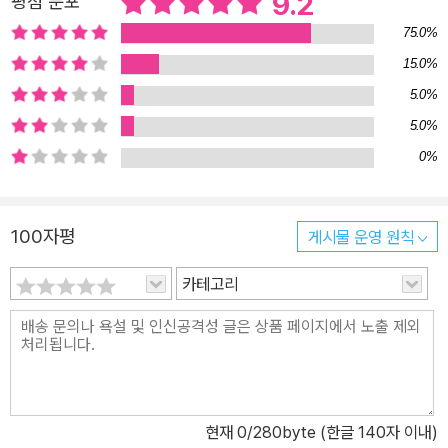
9.2
평점 분포
긴장시키고, 수많은 사람들을 홀리는 걸까. 신간 《테슬라 쇼크》는 테
75.0%
슬라가 세계 경제와 산업, 특히 한국의 경제·산업·고용 등에 몰고올 위
15.0%
기와 기회를 분석한다. 제목인 ‘테슬라 쇼크’는 인류의 3대 산업군인
5.0%
모빌리티·에너지·통신이 하나로 통합돼 강력한 경쟁력을 갖게 됐을
때 기존 산업이 받게 될 충격이라고 볼 수 있다. 앞으로 10년, 글로벌
5.0%
비즈니스 지형도를 뒤바꾸는 모빌리티 전쟁이 시작됐다 테슬라는 단
0%
순히 전기차 회사가 아니다. 전기차는 모빌리티 서비스와 산업 생태
계 구축을 위한 도구일 뿐. 테슬라의 비전은 자동차 시장에만 머물지
100자평
게시물 운영 원칙
않으며, 궁극적으로 대부분 산업군에서 동시다발적으로 충격을 예고
하고 있다. 한국의 주력 산업이 큰 영향을 받는 것은 물론이다. 이는
카테고리
과거 애플 아이폰의 등장으로 촉발된 우리 삶과 비즈니스 전반의 엄
청난 변화를 떠올리면 쉽게 이해할 수 있다. 당시 인터넷으로 연결된
컴퓨터가 우리 손 안의 전화기 안으로 들어온 이후 수많은 새로운 서
비스가 생겨났고, 동시에 기존의 거대 산업이 한순간에 사라졌다. 대
표적인 예가 노키아다. 세계 시장의 40%를 장악했던 ‘피처폰의 거
현재
0
/280byte (한글 140자 이내)
인’ 노키아는 아이폰이 나온 뒤에도 그 가치를 깎아내리고 무시했다.