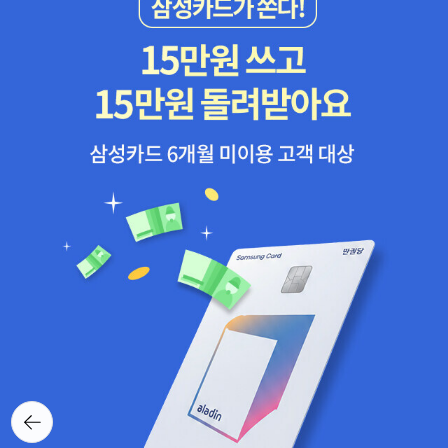
분야만 잘만들면 되지만 현대차는 아니죠. 내연기관도 아직유지해야
까다롭다고 말하기도 한답니다. 많은 인재들도 빠져나가지만 그럼에
하고 전기차도 수소차도 트럭도 만들고 해야 하는 전차종생산하는 종
도 기업의 위상이 높으니 인재들이 계속해서 찾아온다고 하는 것을
합자동차메이커인점이 쉽지 않은 난관이 예상됩니다. 앞으로 ECU와
보면 사람이란 존재는 신기하기도 합니다. ​책에서도 대선을 위해 소
OS를 어떻게 통합하느냐가 문제라고합니다. 한국의 대표얼굴 기업
악을 감수한다는 말이 나오는데요, 모빌리티 플랫폼 기업에 대한 야
은 삼성전자입니다. 주가도 팔만전자 십만전자의 가능성을 높이는 세
망이 자동차 산업의 큰 발전을 가져오겠지만 관련된 사람들 모두가
계적인 메이커입니다. 메모리반도체와 무선통신이 가장 큰 강점입니
함께 행복했으면 좋겠는데 가능할지 의문이 들기도 합니다. 최종적인
다. 2016년 하만카돈을 인수해 전장산업을 강화해나가고 있습니다.
목표가 로봇이 로봇을 만든다는 완전체 공장이라는 말이 머릿속을 떠
자율주행자동차는 각종 반도체와 주파수를 사용합니다. 여기에 특화
나지 않는데요. 감정적인 부분을 떼어놓고 일적으로만 보면 그는 시
된 것이 삼성전자죠. 최고수준의 D램을 만들고, 이미지센서도 일본에
대적으로 성공할만한 기업가 정신을 가지고 있고 그걸 누구보다 잘
이어 2위를 하는 업체입니다 그리고 삼성전관, 삼성SDI등의 그룹계
활용하고 있는 것 같아 보였습니다. 자신의 꿈꾸는 것을 제대로 실행
열사들의 기술력도 세계수준과 그리 크게 뒤쳐져 있지 않습니다. 삼
해 나가는 것도 큰 능력이니까요. 테슬라의 궁극적인 목표와 기업정
성전기의 MLCC 2위는 한국기업의 위상을 말해줍니다. 저자는 삼성
신, 남다른 추진력이 궁금하면 추천하고 싶은 책입니다.
이 자율주행과 AI 반도체분야에서 어떤 방향성을 보여줄지가 기대된
다고 합니다. 물론 이처럼 테슬라가 독보적인 독보를 보고 있는 것이
전기자동차의 현실이지만 아직 전기자동차경쟁은 시작도 하지않았습
뒤로가
기
니다.메인게임은 시작을 못했다는 거죠. 기존 자동차메이커들은 전기