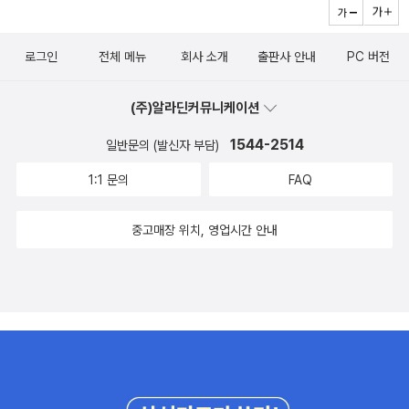
했지만 애플과 애플카생산을 합의가 저자의 책 잉크가 많이 마르지
니다. 몇 년 전까지만 해도 로봇이 사람들의 일자리를 뺏는 것은 부당
않은 상태에서 나왔습니다. ㅠㅠ 테슬라의 이런 광폭성장은 다른 경
하다고 생각했었는데 이제는 당연하다고 여겨지는 것에 이질감이 들
로그인
전체 메뉴
회사 소개
출판사 안내
PC 버전
쟁업체들의 합종연횡을 급격하게 늘리고 있습니다. 엔비디어, ARM
기도 합니다. 통합 자동화 시스템이 도입되면 앞으로 더욱 인력이 줄
등 AI를 맡게될 업체들이 글로벌 공급망의 해게머니를 쥐기위해 다양
어들어 현재 인력의 10%만으로도 유지가 가능할 것이라고 합니다.
(주)알라딘커뮤니케이션
한 협력방안이 나오고 있고, 한국의 LG화학, 삼성SDS, SK 등 배터
궁극적으로는 영화처럼 로봇이 로봇을 생산하게 될 수도 있겠다는 생
리업체들이 인기상한가를 치고 있고 LG전자 삼성전자의 전장분야대
1544-2514
일반문의 (발신자 부담)
각에 뭔가 답답하기도 하구요. 실제로 일론 머스크는 그걸 목표로도
한 투자와 협업 소문이 하루가 멀다하고 무성하게 나옵니다. 이 모든
삼고 있습니다. ​현재도 기존 자동차 회사의 제조 공정에 얽매이지 않
1:1 문의
FAQ
것이 테슬라가 일으킨 쇼크가한몫한 측면이 큽니다. 한국의 유일한
고 혁신적인 생산 방법을 고안해 내고 있고 협력업체들과의 관계도
자동차 국내기업은 현기차가 유일합니다. 현기차는 한때 800만대를
탄탄하여 발전 가능성이 높아보였습니다. 물론 그렇다고 로봇화 방식
중고매장 위치, 영업시간 안내
연간판매를 해서 세계적인 브랜드의 반열에 올라섰습니다. 기술력으
이 급속도로 실현되지는 않을 것이고 자동차 산업 전체를 이끌어간다
로도 하이브리드카는 10년이상 만들었고, 수소전기차는 일본과 양자
는 이야기도 아니라고 말하고는 있지만 아예 계획이 허무맹랑해 보이
구도를 지니고 있습니다. 수소전기차도 아직도 가능성을 가지고 진행
지도 않았습니다. ​장기적인 계획을 보면 그의 추진력이 놀라우면서도
중입니다. 2021년 올해부터 신형전기차를 내놓고, 2025년부터 전
한편으론 우려되는 점도 많습니다. 실제로 이상적인 목표를 향해 돌
기차만 백만대를 판매한다는 계획을 가지고 있습니다. 실적으로도 전
진하면서 1주에 100시간 이상 장시간 노동도 불사하다보니 직원들
기차 코나가 유럽에서 없어서 못팔정도의 인기를 누렸다고 합니다.
입장에서는 힘들겠다는 생각이 절로 들었습니다. 실제로 직원들이 일
(문제는 판매할수록 손해인것이 문제죠), 문제는 테슬라는 전기차한
이 고되서 이직률도 높다고 하고, 협력업체들도 테슬라의 요구기준이