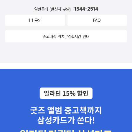
이다. 느낌에 가려진 채 작용하는 항상성이라는 기능은 초기의 생명
다가 반납한 관계로 걍 사버림. 다 읽었고 리뷰 정리만 남았어요​이병
1544-2514
일반문의 (발신자 부담)
형태와 오늘날 몸과 신경계의 놀라운 협업을 이어주는 연결고리이다.
률 『혼자가 혼자에게』(2019, 달 출판사)- 10만 부 기념(-0-) 리커버
˝(15쪽) 느낌에서 마음으로, 다시 마음에서 문화와 문명의 축조로 이
1:1 문의
FAQ
에디션 나왔던데 읽기 편한 e book으로. 역시 e book 편해!이병률
어지는 과정에 대한 기술이 흥미롭게 전개될 듯싶다.나란히 읽을 책
작가는 『혼자가 혼자에게』에서 이렇게 말했죠. '인생의 파도를 만드
은 조지프 헨릭의 <호모 사피엔스, 그 성공의 비밀>(뿌리와이파리)
중고매장 위치, 영업시간 안내
는 사람은 나 자신이다. 보통의 사람은 남이 만든 파도에 몸을 싣지만,
이다. 유발 하라리의 <사피엔스>(김영사)를 읽은 독자라면 그 각론
특별한 사람은 내가 만든 파도에 다른 많은 사람들을 태운다.' 스스로
으로 손에 들 수 있겠다. 그리고 리처드 프럼의 <아름다움의 진화>
제 독서를 이끄는 좋은 길잡이 역할을 어렵게나마 잘 하고 있다고 생
(동아시아)는 성의 진화에 대한 최신의 서술로 눈길을 끈다. 적어도
각합니다만 끝이 없다는 게 문제-_-);;​한병철 『투명 사회』- 얇은 책
이 정도는 읽어주면서 여름을 맞도록 해야겠다...
완독 못 하는 병이 있어서...​​ebook 사은품 - 그립톡(꽃냥이)- 그립톡
에 대한 안 좋은 기억이 있어서 두 개 고를 수 있지만 선물용으로 하나
만 샀어요.​조금 귀찮더라도 책 사실 때 thanks to 하는 선행을☺️/저
도 받으면 기분 좋았기 때문에 글 쓴이의 글 보고 구매하는 게 아니더
라도 사려고 하는 책에 글쓴 분을 찾아 땡스투를 꼭 하려고 노력합니
다.​• 알라딘커피에티오피아 구지 모모라 재구매🤗​• 알라딘굿즈 신상
- 텀블러 본투리드 콤마 보틀(셜록 블랙) 왕 멋짐😍​ 민음사 온라인
패밀리데이 때 20권 넘게 산 뒤 이 달 40권 구매 넘어갈 줄 알았어요