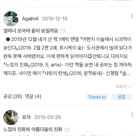
를 하고 그에 반응을 하는 것이다. 하지만 그것은 느낌의 기반은 되었
지 않는 따뜻한 의지”로서 “코나투스의 가장 좋은 본보기”라고도 할
가려고 스피노자 읽기를 시작하려는데, 뇌과학 책을 먼저 들여다봐야
지만 마음 즉 느낌은 아닌 것이다. 그러나 모든 척추동물들은 느낌을
수 있다.
하는 상황이 되었다는 것. 스피노자 왈, 세계는 하나의 실체라고 했던
AgalmA
2019-12-19
메뉴
갖고 있다. 다마지오는 이 느낌으로 모든 문화와 문명이 탄생했고 생
가(들뢰즈 표현으론 '하나의 삶'). 바깥이 없는 스피노자! 그 스피노자
명체도 진화했다고 설파하고 있다. 좀 더 자세히 설명하자면, 문명과
얼마나 모아야 끝이 보일까요
에 대한 거의 모든 것!..
문화 등의 발전 또한 좋은 느낌을 지속하고 나쁜 느낌을 지양하려는
● 2019년 12월 내가 산 책 1에릭 캔델 『어쩐지 미술에서 뇌과학이
노력에 의해 이루어졌다는 이야기인데 이것 또한 항상성에 기인하는
보인다』(2019. 2월 2판 2쇄, 프시케의 숲)- 도서관에서 빌려 읽다가
것이다. 너무 놀라운 이론이다. 다마지오는 생명이라는 것이 탄생할
완독 못해 사버렸어요. 이제 편하게 읽어야지😋​안토니오 다마지오
무렵부터 인간 문명에 이르기까지 긴 진화를 하는 과정 동안 감정이
『느낌의 진화』(2019. 5, arte)- 이런 책들 보면 내 공부는 참 까마득
생명 유지에 엄청나게 핵심적인 역할을 담당했다고 주장하고 있다. ​<
해지죠. ​사이먼 메이 『사랑의 탄생』(2016, 문학동네)- 신형철 『슬픔
철학은 어떻게 삶의 무기가 되는가>에서 저자 야마구치 슈는 현대인
을 공부하는 슬픔』에서 소개돼 알게 됐는데 꼭 읽어보고 싶었어요.​G.
더보기
들이라면 다마지오가 주장한 '신체적 표지 가설'에 귀 기울이는 것은
W. F. 헤겔 『정신현상학 강독 1』(2019. 4, 글항아리)- 한길사 『정신
공감 (
26
)
댓글 (4)
매우 가치가 있다고 했다.논리적으로 의사결정을 하기 어려운 상황에
현상학』도 가지고 있지만 전대호 번역이라 구입. 반양장이라 읽기 편
자주 맞닥뜨리게 되는 요즘, 우리가 그토록 논리적인 것이 옳다고 믿
하겠어요.​권혁재 『권혁재의 핸드폰 사진관』(2019. 5, 동아시아 출판
어왔던 인습으로 인해 큰 판단의 오류를 범할 수도 있다는 지적을 고
사)- 휴대폰으로 주로 사진을 찍으니 참고할 게 있을까 싶어 삼. LG
로쟈
2019-05-26
메뉴
찰해 볼 필요가 있는 것이다.​이 책들을 마무리하는 시점, 니코스 카잔
V30으로만 찍었다네요. 그래서 매뉴얼 설명이 그 휴대폰 기반이라
느낌의 진화와 아름다움의 진화
차키스의 <그리스인 조르바>가 오버랩 되었다. 그리스인 조르바에서
이거 도움이 될는지-_-​피에르 바야르『읽지 않은 책에 대해 말하는