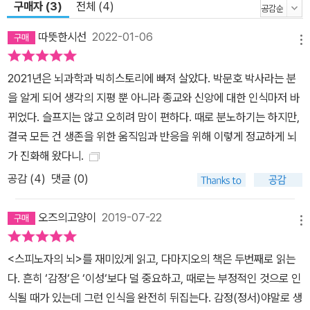
구매자 (3)
전체 (4)
으로 나타나고 항상성이 적절한 수준으로 유지되고 있을 때 긍정적인
느낌을 받는 식으로 둘은 연결되어 작동한다. 여기서 항상성은 균형
따뜻한시선
2022-01-06
메뉴
과 안정과 같은 “중립적 상태”가 아니다. “좀 더 편안하고 좋은 상태
를 향해 스스로를 상향 조절하는 생명의 작용”이다. 항상성은 고등 생
2021년은 뇌과학과 빅히스토리에 빠져 살았다. 박문호 박사라는 분
물뿐만 아니라 단세포동물, 뇌는 고사하고 심지어 핵도 가지고 있지
을 알게 되어 생각의 지평 뿐 아니라 종교와 신앙에 대한 인식마저 바
않은 박테리아 수준에서도 발견할 수 있는 생명의 기본 메커니즘이
뀌었다. 슬프지는 않고 오히려 맘이 편하다. 때로 분노하기는 하지만,
다. 이러한 항상성은 자연선택과 합리적인 이성에 의한 선택의 이면
결국 모든 건 생존을 위한 움직임과 반응을 위해 이렇게 정교하게 뇌
에 있는 가치이기 때문에 항상성을 진화의 맨 앞에 놓는 다마지오의
가 진화해 왔다니.
주장은 “만물의 놀라운 순서” 그 자체이다. 다마지오는 어쩌면 최초
공감 (
4
)
댓글 (0)
의 생명체가 마주했을 항상성의 요구가 유전물질보다 먼저 나타났을
수도 있다고 주장한다. 이 책의 한국어판을 감수하고 해제한 박한선
오즈의고양이
2019-07-22
은 “안토니오 다마지오가 평생 연구해 온 신경계의 형성과 감정, 의식
메뉴
의 출현과 창조성 등을 진화적인 관점에서 재조명했다는 점에서 큰
<스피노자의 뇌>를 재미있게 읽고, 다마지오의 책은 두번째로 읽는
의의가 있다”고 평한다. “생명의 역사에서 유전자의 출현 시점보다
다. 흔히 ‘감정‘은 ‘이성‘보다 덜 중요하고, 때로는 부정적인 것으로 인
항상성의 요구가 더 먼저 있었다는 것”, 그리고 “복잡한 신경계도 사
식될 때가 있는데 그런 인식을 완전히 뒤집는다. 감정(정서)야말로 생
실은 감정을 조절하는 더욱 정교한 도구로서 뒤늦게 진화했다는 것”.