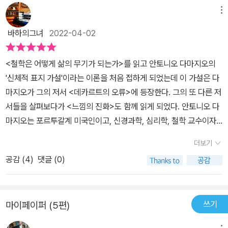
성하는 것에 영향을 미치는지를 다룬다. 1·2부에서 다룬 조정자로서
메뉴
의 느낌과 항상성 작용이 문화에서도 발휘되어 왔음을 설명한다. 문
바하의그녀
2022-04-02
화적 현상들이 지금까지 살아남은 것은 그 현상들이 유용한 기능적인
목표를 성취함에 따라 문화적 진화 과정에서 선택되었기 때문이다.
<철학은 어떻게 삶의 무기가 되는가>를 읽고 안토니오 다마지오의
다마지오는 종교적 믿음, 도덕성, 정치적 관리 체계를 예로 들며, 문화
'신체적 표지 가설'이라는 이론을 처음 접하게 되었는데 이 가설은 다
의 목표는 “고통을 줄이는 것”이고 그로써 “유기체가 영향을 받는 과
마지오가 그의 저서 <데카르트의 오류>에 등장한다. 그의 또 다른 저
정을 재조정하고 제약을 가해 항상성을 회복”하려는 특성을 가진다
서들을 살펴보다가 <느낌의 진화>도 함께 읽게 되었다. 안토니오 다
고 주장한다. 예술, 철학, 과학도 느낌과 항상성 상태를 이용한다. “고
마지오는 포르투갈계 미국인이고, 신경과학, 심리학, 철학 교수이자
도로 잘 보존된 신경화학 메커니즘을 이용해 스트레스를 줄이고, 쾌
뇌과학 연구소 소장으로 재직 중이다. 그는 느낌, 감정, 의식의 기저
감을 만들어 내고, 인지적 유동성을 높이는 방향”으로 이끌어 “건강
더보기
등에 대한 열의로 감정이 의사결정에서 차지하는 역할에 대한 연구를
에 유익한 효과”를 미치는 식으로 선택되어 왔다는 것이다. 다마지오
공감 (
4
)
댓글 (0)
주로 해 왔다. 이것이 '신체적 표지 가설'의 밑바탕이 된 것이다.​데카
의 주장에 따르면 결국 머나 먼 과거부터 현재와 미래까지 지속하는
르트는 정신과 몸은 각각의 독립된 개체로 보아야 한다는 '심신이원
것은 느낌과 항상성이다. 문화의 위기 상황의 진짜 원인은 무엇인가?
론'을 주장했다. 다마지오는 데카르트의 '심신이원론'에 대한 오류를
희망과 비관의 두 세계 사이에서 찾은 가장 종합적인 사고! 『느낌의
쓰기
마이페이퍼 (5편)
지적했고 그것을 뇌과학으로 설명하려 했다. 그의 저서 <데카르트의
진화』에서 안토니오 다마지오는 생명과 문화 현상에 대한 새로운 관
오류>에 나오는 예를 들어보자. 엘리엇이라는 30대 남자가 뇌종양으
점을 넘어서 현재 우리가 일상적으로 지니고 있는 사고 체계를 뒤집