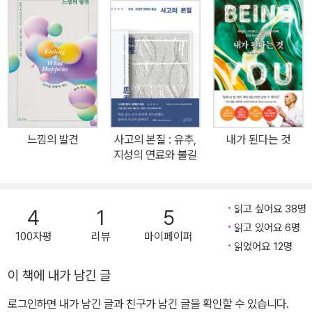
한 문체와 다양한 사례의 제시 그리고 의학, 신경학, 철학, 문학 등을
넘나드는 기발하고 광범위한 추론적 전개로 유명하다. 『느낌의 진화』
를 보고 나서 다시 다마지오 3부작을 펼친다면 아주 재미있게 읽어
나갈 수 있을 것이다. _박한선(정신과 의사·신경인류학자) 세계적인
학자들이 손꼽는 석학 중의 석학! ‘감정’ 연구의 권위자 안토니오 다마
지오의 신작 안토니오 다마지오는 세계적인 신경과학자로 감정과 의
사 결정에 관한 연구에서 최고의 권위자로 손꼽힌다. 신경과 전문의
느낌의 발견
사고의 본질 : 유추,
내가 된다는 것
이자 신경과학자인 그는 느낌·감정·의식의 기저를 이루는 뇌 작동 과
지성의 연료와 불길
정을 이해하는 데에 지대한 공헌을 해 왔고, 그의 연구는 신경과학·심
리학·철학에 중대한 영향을 미쳤다. 우수한 과학 논문을 다수 발표해
미국 과학정보연구소에 의해 ‘가장 많이 인용된 연구자’로 선정되기
읽고 싶어요 38명
4
1
5
도 했으며, UN에서 주최한 ‘국제뇌교육컨퍼런스’에서 뇌과학과 신경
읽고 있어요 6명
100자평
리뷰
마이페이퍼
과학 분야 석학으로서 ‘신경과학, 교육, 그리고 문화’라는 주제로 강연
읽었어요 12명
을 하기도 했다.(2008) 국내에서도 과학계에서 다마지오의 명성은
이 책에 내가 남긴 글
대단하다. 과학계 안팎의 ‘책벌레’들이 모인 아시아태평양이론물리센
로그인하면 내가 남긴 글과 친구가 남긴 글을 확인할 수 있습니다.
터APCTP에서 꼽은 과학 도서 10종에 스티븐 핑커, 리처드 도킨스