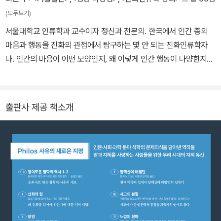
(모두보기)
서울대학교 인류학과 교수이자 정신과 전문의. 한국에서 인간 종의
마음과 행동을 진화의 관점에서 탐구하는 몇 안 되는 진화인류학자
다. 인간의 마음이 어떤 모양인지, 왜 이렇게 인간 행동이 다양한지에
대한 관심으로 진화인류학과 임상의학을 함께 공부한 독특한 이력을
갖게 되었다. 경희대학교 의과대학을 졸업하고 동대학원에서 분자생
물학 전공으로 석사학위를 받았다. 호주국립대학교ANU 인문사회대
출판사 제공 책소개
에서 석사학위를, 서울대학교 인류학과에서 박사학위를 받았다. 서울
대학교 병원 신경정신과 강사, 서울대학교 의생명연구원 연구원, 성
안드레아병원 과장 및 사회정신연구소 소장 등을 지냈다. 지은 책으
로 《진화인류학 강의》 《인간의 자리》 《내가 우울한 건 다 오스트랄로
피테쿠스 때문이야》 《마음으로부터 일곱 발자국》 등이 있다. 《진화
와 인간 행동》 《여성의 진화》 《행복의 역습》 《센티언스》 등을 우리
말로 옮겼으며, 《느낌의 진화》 《운동의 역설》 《아버지의 시간》 등을
감수했다.