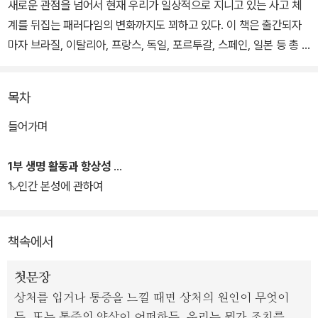
새로운 관점을 넘어서 현재 우리가 일상적으로 지니고 있는 사고 체
계를 뒤집는 패러다임의 변화까지도 꾀하고 있다. 이 책은 출간되자
마자 브라질, 이탈리아, 프랑스, 독일, 포르투갈, 스페인, 일본 등 총 8
개국에 번역 계약됐으며, 《뉴욕타임스》, 《가디언》, 《르몽드》, 《네이
처》, 《퍼블리셔스 위클리》, 《커커스 리뷰》 등 유력 매체에서 서평으
목차
로 다뤄 화제의 책으로 보도되었다.
들어가며
다마지오는 감정이 의사 결정이나 행동, 의식, 자아 인식에 아주 중요
한 영향을 미친다는 그의 핵심 주장을 진화적 관점에서 논한다. 그는
1부 생명 활동과 항상성
생명의 탄생부터 인간 문명의 발달에 이르기까지 긴 진화적 과정 동
1. 인간 본성에 관하여
안 느낌과 감정이 생명 유지에 핵심적인 역할을 담당한다고 주장한
다. 이 책의 원제, ‘만물의 놀라운 순서: 생명, 느낌, 그리고 문화의 형
책속에서
성The Strange order of things: life, feeling, and the making
of cultures’이 보여 주는 바, 생명과 문화는 우리가 알고 있는 것과
첫문장
는 전혀 다른 방법으로 진화해 현재에 이르렀다. 그리고 이것을 이해
상처를 입거나 통증을 느낄 때면 상처의 원인이 무엇이
하고자 하는 노력은 보다 나은 미래를 위해 우리가 고려해야 할 사고
든, 또는 통증의 양상이 어떠하든, 우리는 뭔가 조치를