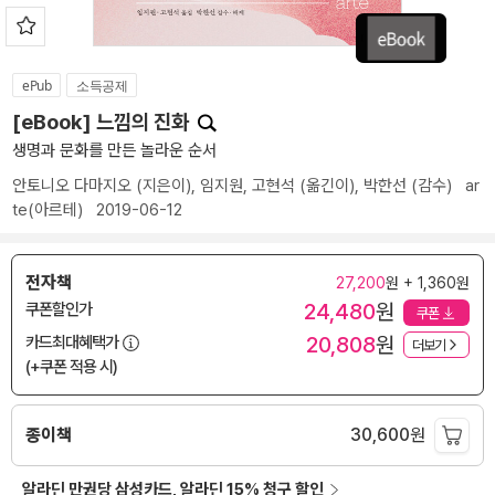
ePub
소득공제
[eBook] 느낌의 진화
생명과 문화를 만든 놀라운 순서
안토니오 다마지오
(지은이),
임지원
,
고현석
(옮긴이),
박한선
(감수)
ar
te(아르테)
2019-06-12
전자책
27,200
원 + 1,360원
24,480
원
쿠폰할인가
쿠폰
20,808
원
카드최대혜택가
더보기
(+쿠폰 적용 시)
종이책
30,600
원
알라딘 만권당 삼성카드, 알라딘 15% 청구 할인