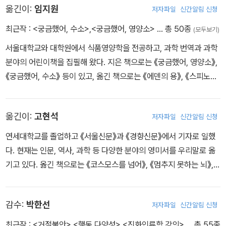
옮긴이:
임지원
저자파일
신간알림 신청
과학』, 『느낌의 진화: 생명과 문화를 만든 놀라운 순서』, 『느끼고 아는
존재: 인간의 마음은 어떻게 진화했을까』 등이 있다. 페소아상, 시뇨
최근작 :
<궁금했어, 수소>
,
<궁금했어, 영양소>
… 총 50종
(모두보기)
레상, 코자렐리상(아내 한나 다마지오와 공동 수상), 아스투리아스 과
서울대학교와 대학원에서 식품영양학을 전공하고, 과학 번역과 과학
학기술상 등 수많은 명예로운 상을 받았다. 또한 미국 국립과학원 의
분야의 어린이책을 집필해 왔다. 지은 책으로는 《궁금했어, 영양소》,
학연구소, 미국 예술과학아카데미, 유럽 과학예술아카데미 회원으로
《궁금했어, 수소》 등이 있고, 옮긴 책으로는 《에덴의 용》, 《스피노자
활동하고 있으며, 현재 로스앤젤레스에서 연구와 강의를 계속하고 있
의 뇌》, 《진화란 무엇인가》, 《통제 불능》, 《옥스퍼드 과학사》 등이 있
다.
다.
옮긴이:
고현석
저자파일
신간알림 신청
연세대학교를 졸업하고 《서울신문》과 《경향신문》에서 기자로 일했
다. 현재는 인문, 역사, 과학 등 다양한 분야의 영미서를 우리말로 옮
기고 있다. 옮긴 책으로는 《코스모스를 넘어》, 《멈추지 못하는 뇌》,
《현명한 개입은 어떻게 삶을 바꾸는가》, 《세상을 움직이는 10가지
방정식》, 《세상에서 가장 짧은 경제사》, 《창의성에 집착하는 시대》,
감수:
박한선
저자파일
신간알림 신청
《느끼고 아는 존재》, 《불공정한 숫자들》 등이 있다.
최근작 :
<거절불안>
,
<행동 다양성>
,
<진화인류학 강의>
… 총 55종