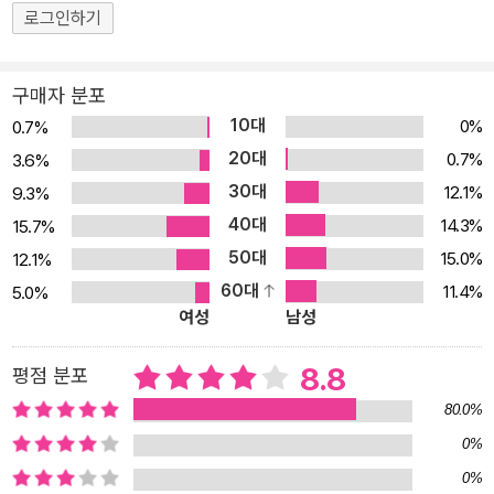
의 저서와 함께 안토니오 다마지오의 『스피노자의 뇌』가 선정되기도
로그인하기
했고(2007), 뇌과학자 정재승, 철학자 강신주, 생물학자 최재천 등
과학과 철학 및 각계 전문가들이 그의 책을 과학 명저로 꼽았다. 『느
구매자 분포
낌의 진화』는 ‘Self comes to mind’ 이후 그가 8년 만에 펴낸 신작
10대
0%
0.7%
을 우리말로 옮긴 것이다. 이 책은 출간되자마자 브라질, 이탈리아, 프
20대
0.7%
3.6%
랑스, 독일, 포르투갈, 스페인, 일본 등 총 8개국에 번역 계약됐으며,
30대
12.1%
9.3%
《뉴욕타임스》, 《가디언》, 《르몽드》, 《네이처》, 《퍼블리셔스 위클
40대
14.3%
15.7%
리》, 《커커스 리뷰》 등 유력 매체에서 서평으로 다뤄 화제의 책으로
50대
15.0%
12.1%
보도되었다. 이 책에서 다마지오는 감정이 의사 결정이나 행동, 의식,
60대
11.4%
5.0%
자아 인식에 아주 중요한 영향을 미친다는 그의 핵심 주장을 진화적
여성
남성
관점에서 논한다. 그는 생명의 탄생부터 인간 문명의 발달에 이르기
까지 긴 진화적 과정 동안 느낌과 감정이 생명 유지에 핵심적인 역할
8.8
평점 분포
을 담당한다고 주장한다. 이 책의 원제, ‘만물의 놀라운 순서: 생명, 느
80.0%
낌, 그리고 문화의 형성The Strange order of things: life, feelin
0%
g, and the making of cultures’이 보여 주는 바, 생명과 문화는 우
0%
리가 알고 있는 것과는 전혀 다른 방법으로 진화해 현재에 이르렀다.