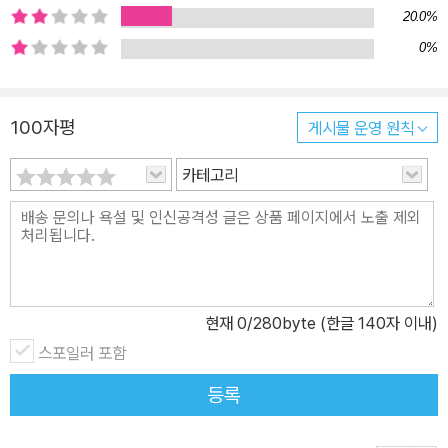
그리고 이것을 이해하고자 하는 노력은 보다 나은 미래를 위해 우리
20.0%
가 고려해야 할 사고방식과 맞닿아 있다. 생명과 문화는 어디에서 시
0%
작해서 어떻게 유지되는가? 느낌과 항상성을 통해 인간중심적 사유
를 뒤집는다 생명은 어디서 시작되었는가? 마음·감정·의식은 어떻게
100자평
게시물 운영 원칙
만들어졌는가? 사회적 행동과 문화는 어떻게 형성되었는가? 안토니
오 다마지오는 이 모든 시작에 ‘느낌’이 있다고 주장한다. 1부 「생명
카테고리
활동과 항상성」은 이 주장을 뒷받침하기 위해 박테리아와 사회적 곤
충, 자포동물 등 여러 사례를 제시한다. 우리는 흔히 단세포생물에서
다세포생물로 진화하면서 복잡한 사회적 행동을 습득해 나간 것으로
생각한다. 문화에 대해서도 마찬가지로 지능이 어느 수준 이상 발전
한 후에 문화가 나타났으리라 추측한다. 하지만 이러한 이성 중심 사
현재
0
/280byte (한글 140자 이내)
고는 생물학적인 진실과 맞지 않는다. 느낌이 있었다. 느낌은 인간이
질문을 던지고 대상을 이해하고 문제를 해결해 나가는 과정, 즉 창조
스포일러 포함
적 지성이라고 여겨지는 정신 활동의 촉매제로서 지성 이전에 존재해
등록
왔다. 그리고 느낌과 함께 주목해야 하는 개념이 바로 ‘항상성’이다.
느낌은 항상성의 대리인으로서, 항상성이 부족한 경우 부정적인 느낌