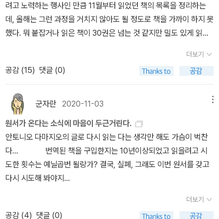
실험도 다마지오의 이론을 뒷받침해 주는 것 같았다. 여기까지가 데
밖에 없기 때문이다. 문명 차원의 아주 큰 집단에서는 항상성이 자연
어딘가에는 있을 터라(이 경우는 소집이 아니라 수배다) 찾아보긴 해
카르트의 오류에 나오는 신체적 표지 가설에 대한 이야기이다.​다마지
발생적으로 작용할 수 없다. 우리는 종종 사회, 문화, 문명을 유기체에
야 하는데, 여하튼 이 정도면 스피노자 읽기는 성과만 남겨놓은 거 아
오의 또 다른 저서 <느낌의 진화>에 대해 이야기하고자 한다. 이 책
비유하곤 하지만 실제로는 전혀 그렇지 않다는 것이다. “어느 정도의
닌가 싶다(아직 스피노자 주저들, 특히 <에티카>의 정본 번역본이 무
은 뇌가 어떻게 우리 몸과 상호작용을 해서 정서와 느낌이 생겨나는
통합과 유리한 환경의 혜택을 목표로 한 문명의 단호한 노력이라는
엇인지 모른다는 게 함정인 것만 빼면). 기억을 더듬어 보면 스티븐
더보기
지에 대한 연구를 한 책이다. 예를 들어 숲에서 무서운 호랑이 만나게
반대 방향의 힘”이 작용하지 않는다면 문화적 ‘유기체’들은 한 덩어리
내들러의 책들이 나왔을 때, 스피노자 읽기를 잠시 고민했던 듯하다.
공감 (
15
)
댓글 (0)
되었는데 호랑이한테 잡혀가도 정신만 차리면 살 수 있으니 안도할
로 합쳐지지 않는다. 그럼에도 더 나은 사회를 위한 노력이 생물학의
그때도 결행하지 못한 건 <에티카> 번역본 고민 때문이었는데, 시간
수 있을까? 하지만 호랑이라는 것은 미처 알아차리기도 전에 호랑이
영역과 별개의 영역이 아니라고 못 박는다. 현재의 문화적 위기에 대
이 흘렀지만 연구자들의 새 번역본이 아직 안 나오고 있다. 봄학기에
무늬만 봐도 심장이 뛰고 온몸에 소름이 돋을 것이다. 즉 우리 신체는
군자란
2020-11-03
한 해결 방법이나 그 실행들은 그 생물학적 기원으로부터 자유로울
메뉴
괴테의 <파우스트>를 강의에서 다시 읽으며, '괴테와 스피노자'에도
실존하는 현상을 자각하자마자 신체가 즉시 반응을 한다. 이러한 신
수 없다. 그렇기 때문에 우리의 의도는 시시포스의 신화와 같이 늘 좌
관심을 두고자 하기에 스피노자 읽기의 명분은 없지 않다. 더 나아가
원서가 온다는 소식에 마음이 두근거린다.
체적 반응에 대한 '느낌'을 '감정'이라고 한다. 이 책의 핵심 키워드는
절을 겪을지라도 늘 그랬듯이 새로운 시도를 해야 한다고 말한다. “자
면, 스피노자를 경유한 들뢰즈로까지 연결할 수 있겠다. 거기에 다마
안토니오 다마지오의 글로 다시 읽는 다는 생각만 해도 가슴이 벅찬
항상성이다. 항상성이란 생명체가 자신을 보호하기 위해 최적화되고
연이 부여한 생명 조절 법칙으로 고통과 쾌락이라는 보이지 않는 손
지오. 느낌에 관한 책을 읽고서 더 본격적인 관심을 갖게 되었는데, 이
다... 번역된 책을 구입한지는 10년이상되었고 읽을려고 시
안정적인 상태를 유지하고자 하는 것인데 이것은 모든 생명체의 본질
에 의해 조절되는 세계”와 “생명을 영위하기 위해 문화적 형태를 발
뇌과학자의 출발점이 되는 책이 <데카르트의 오류>와 <스피노자의
도한 횟수는 예닐곱번 될랑가? 결국, 실폐, 그래도 이번 원서를 갖고
이다. 최적화되고 안정적인 상태를 유지하려면 판단과 선택을 해야
명해 기본적인 다양성을 보충함으로써 우리에게 주어진 조건들을 변
뇌>이다. 이 '데카르트 대 스피노자'의 구도가 '관념론 대 들뢰즈'의 구
다시 시도해 봐야지...
하는데 그것을 느낌이 주관한다. 초기 생물, 예를 들어 아메바 같은 단
화시키는 세계”. 그 사이에서 끊임없이 더 적절한 상태를 추구해야 한
도이기도 하다(요즘 핫한 인공지능(비유기체적 지능) 대 인간지능(유
세포 생물도 항상성을 가지고 있다는 점은 매우 이해가 되면서도 흥
다는 것이다. 박한선에 따르면 “의사이자 연구자이며 교육자”인 안토
더보기
기체적 지능) 문제로도 이어진다). 이 전체를 총괄적으로 다루는 책이
미로웠다. 그래서 자신의 환경을 최적화하기 위해 어떤 자극을 감지
니오 다마지오의 우려와 조언은 “더 나은 인간 존재를 향한 그의 그치
공감 (
4
)
댓글 (0)
어딘가에 있을까. 정리하면, 프루스트 읽기에서, 들뢰즈 읽기로 넘어