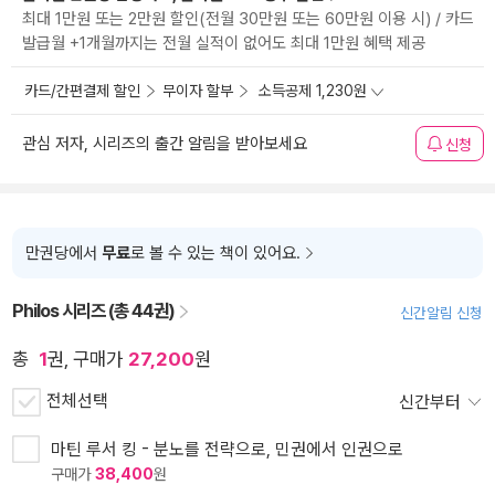
최대 1만원 또는 2만원 할인(전월 30만원 또는 60만원 이용 시) / 카드
발급월 +1개월까지는 전월 실적이 없어도 최대 1만원 혜택 제공
카드/간편결제 할인
무이자 할부
소득공제 1,230원
관심 저자, 시리즈의 출간 알림을 받아보세요
신청
만권당에서
무료
로 볼 수 있는 책이 있어요.
Philos 시리즈 (총 44권)
신간알림 신청
총
1
권, 구매가
27,200
원
전체선택
신간부터
마틴 루서 킹 - 분노를 전략으로, 민권에서 인권으로
구매가
38,400
원