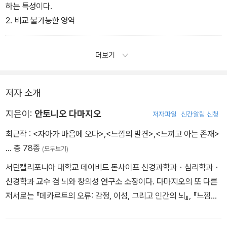
하는 특성이다.
2. 비교 불가능한 영역
더보기
저자 소개
지은이:
안토니오 다마지오
저자파일
신간알림 신청
최근작 :
<자아가 마음에 오다>
,
<느낌의 발견>
,
<느끼고 아는 존재>
… 총 78종
(모두보기)
서던캘리포니아 대학교 데이비드 돈사이프 신경과학과・심리학과・
신경학과 교수 겸 뇌와 창의성 연구소 소장이다. 다마지오의 또 다른
저서로는 『데카르트의 오류: 감정, 이성, 그리고 인간의 뇌』, 『느낌의
발견: 의식을 만들어 내는 몸과 정서』(『뉴욕타임스』 북 리뷰 올해 최
고의 책 10권 중 하나로 선정), 『스피노자의 뇌: 기쁨, 슬픔, 느낌의 뇌