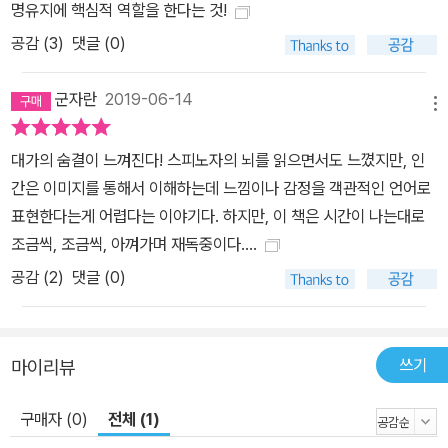
명유지에 핵심적 역할을 한다는 것!
이러한 주장이 놀라운 이유도 진화적 관점에서 리처드 도킨스로 대표
공감 (
3
)
댓글 (0)
되는 ‘복제자 먼저replicator first’ 이론과 반대의 논의를 펼치고 있
기 때문이다. 2부 「문화적 마음의 형성」에서는 인간의 지성을 가능하
군자란
2019-06-14
게 했던 신경계와 뇌의 작용을 주로 다룬다. 항상성의 작용이 지능을
메뉴
만나면, 다양한 자극의 특징을 지도화한 뇌 작용의 결과물을 토대로
이미지를 창조하고 ‘마음’을 구성하게 된다. 다마지오는 신경계가 하
대가의 숨결이 느껴진다! 스피노자의 뇌를 읽으면서도 느꼈지만, 인
는 수많은 기능 중에서 가장 중요한 것이 이 ‘지도 만들기’라고 주장한
간은 이미지를 통해서 이해하는데 느낌이나 감정을 객관적인 언어로
다. 전통적으로 신경계가 시각이나 사고 과정을 처리하듯 느낌을 처
표현한다는게 어렵다는 이야기다. 하지만, 이 책은 시간이 나는대로
리한다는 가정이 우세했지만, 우리의 몸과 신경계는 분리할 수 없이
조금씩, 조금씩, 아껴가며 재독중이다....
서로 얽히고설켜 있고 그 복잡한 과정을 통해 형성된 지도가 곧 마음
공감 (
2
)
댓글 (0)
이라는 것이다. 감정이 일어나는 순서도 순차적이지 않다. 박한선의
해제를 빌리면, 감정은 단순히 “뇌의 상태만이 아니라 표정과 자세,
근육의 긴장도, 심장의 맥박, 다양한 내분비 활동 등의 신체적 변화가
쓰기
마이리뷰
통합”되어 나타난다. 그렇게 “환경적 맥락과 과거의 기억, 여러 상황
등이 종합적으로 나타나면서 복잡다단한 감정을 유발한다.” 3부 「문
구매자 (0)
전체 (1)
화적 마음의 작용」에서는 느낌과 항상성이 어떻게 문화적 도구를 생