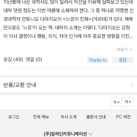
지난봄에 나온 과학서도 많이 밀려서 막간을 이용해 살펴보고 있는데
화자로 등장하는 '나'라는 인물은 이성과 합리적인 사고의 힘을 신뢰
법』(2008, 여름언덕)『예상표절』(2010, 여름언덕)- 책이 무척 소박
대략 댓권 정도는 이번 여름에 소화하려 한다. 그 중 하나로 저명한 신
하는 사람이다. 화자는 경험보다는 책이나 이론 같은 것에서 세상의
해 보이지만 단순히 에세이스트가 아니라 파리 8대학 프랑스 문학 교
경과학자 안토니오 다마지오의 <느낌의 진화>(아르테)가 있다. 제목
진리를 찾으려고 하는 인물이다. 그렇다면 그 화자는 현 사회에서 큰
수이자 정신분석가세요ㅎ 인용이 자주 되는 저자이고 책이라 읽어둬
만으로도 ‘느낌‘이 오는 책. 대략의 소개는 이렇다.˝다마지오는 감정
판단의 실수를 범하게 될지도 모르는 우리에 비유할 수 있는 것 일 테
야 할 거 같아서 구입.​♧ 신간현대문학 단편선 35 『아돌포 비오이 카
이 의사 결정이나 행동, 의식, 자아 인식에 아주 중요한 영향을 미친다
고, 반면 조르바는 이성보다는 직관에 따라서 능동적으로 자유를 추
사레스 - 눈의 위증 외 13편』(2019. 11, 현대문학)- 라틴 아메리카 환
는 그의 핵심 주장을 진화적 관점에서 논한다. 그는 생명의 탄생부터
구하며 살았던 인물이다. 그러면 조르바는 우리가 지향해야 하는 방
상문학의 선구자 중 하나. 안 읽으면 섭섭할!​김성대 『나를 참으면 다
더보기
인간 문명의 발달에 이르기까지 긴 진화적 과정 동안 느낌과 감정이
향으로 인도하는 역할을 하는 인물이 아닌가 싶다. 각기 다른 시대를
만 내가 되는 걸까』(2019, 11, 민음사)- 몇 페이지만 더 읽으면 되는
공감 (
49
)
댓글 (0)
생명 유지에 핵심적인 역할을 담당한다고 주장한다. 이 책의 원제, ‘만
살았던 니체나 조르바가 나란히 회자되고 있는 이유도 우리가 한 번
데 시집은 얇아서 오히려 완독이 어려운 역설?​ ● 2019년
물의 놀라운 순서: 생명, 느낌, 그리고 문화의 형성The Strange ord
더 주목할 필요가 있는 것은 아닐까?​
12월 내가 산 책 2『장자』(현암사)- 개정 1판과 개정 2판 비교를 위해
er of things: life, feeling, and the making of cultures’이 보여
구매. 장자 색인이 있는 거 빼고 내용은 같습니다. 가격 차가 상당한데
반품/교환 안내
주는 바, 생명과 문화는 우리가 알고 있는 것과는 전혀 다른 방법으로
🤔​아룬다티 로이 『작은 것들의 신』(문학동네, 세계문학전집)- 1997
진화해 현재에 이르렀다. 그리고 이것을 이해하고자 하는 노력은 보
년 부커상.김연수 『청춘의 문장들』 읽고 소개된 이 책이 급 궁금해 구
다 나은 미래를 위해 우리가 고려해야 할 사고방식과 맞닿아 있다.˝번
매.​롤랑 마뉘엘 『음악의 기쁨 2』(북노마드)- 클래식 공부를 위해 모
역본이 나오자마자 원서도 주문해서 지금은 같이 보고 있는데 느낌과
으는 책 중 하나. ​ • e book 마크 피셔 『기이한 것과 으스스한
로그인
전체 메뉴
회사 소개
출판사 안내
PC 버전
감정에 관한 새로운 견해를 제시하고 있어서 흥미롭다. 다마지오는
것』(2019, 구픽)- 과학도 좋아하지만 이런 소재도 좋아합니다☺️​위
느낌을 항상성과 관련하여 이해한다. ˝느낌은 마음에 표상된 항상성
화 『문학의 선율 음악의 서술』(2019, 푸른숲)- 도서관에서 빌려 읽
(주)알라딘커뮤니케이션