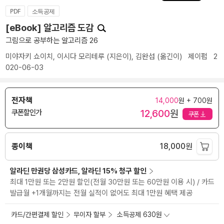
PDF
소득공제
[eBook] 알고리즘 도감
그림으로 공부하는 알고리즘 26
미야자키 쇼이치
,
이시다 모리테루
(지은이),
김완섭
(옮긴이)
제이펍
2
020-06-03
전자책
14,000
원 + 700원
12,600
원
쿠폰할인가
쿠폰
종이책
18,000
원
알라딘 만권당 삼성카드, 알라딘 15% 청구 할인
최대 1만원 또는 2만원 할인(전월 30만원 또는 60만원 이용 시) / 카드
발급월 +1개월까지는 전월 실적이 없어도 최대 1만원 혜택 제공
카드/간편결제 할인
무이자 할부
소득공제 630원