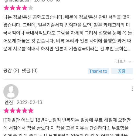
나는 정보/통신 공학도였습니다. 때문에 정보/통신 관련 서적을 많이
봤습니다. 그런데, 일본기술서적 번역판을 보면, 같은 카테고리의 미
국서적이나 국내서적보다도 그림을 자세히 그려서 설명을 눈에 쏙 들
어오게 해놓은 것 같습니다. 비록 우리와 일본 사이에 불행한 과거 때
문에 서로를 적대시 하지만 일본이 기술강국이라는 건 부인 못하는
사실입니다. 이 책도 마찬가지라고 생각합니다. 매 진행 단계를 그림
더보기
으로 설명이 되어 있어서 개념이 눈에 쏙 들어오는 것 같습니다. 내가
공감 (
2
)
댓글 (0)
20 년 전에 정보처리기사 자격증을 공부할 때 데이터구조 및 처리에
대해서 무조건 외웠지만, 이 책을 보면 외울려고 안해도 개념이 쉽게
이해가 되더군요. 다만, 개념 수준의 책이어서 그런지 수박 겉핧기 라
메뉴
고 할까요, 그게 좀 아쉽습니다. 그래도, 이 책에서 가장 마음에 드는
엔진
2022-02-13
부분은 <보안 알고리즘> 입니다. 비대칭 암호부터 전자 인증서까지
개념이 그림으로 아주 쉽게 설명이 되어 있습니다. 앞으로는, 일본기
술서적을 단순히 번역만 하지말고, 저자와 협의해서 저자의 의도를
IT개발만 어느덧 18년차...점점 반복되는 일상에 무료 해질때 오랜만
벗어나지 않는 범위에서 내용을 좀 더 보강했으면 합니다.
에 서점에서 책을 골랐다.이 책을 고른 이유는 단순하다.1. 무료함을
없애 줄 것.2. 출퇴근 시 무게부담이 없어야 할 것.3. 어려운 개념을