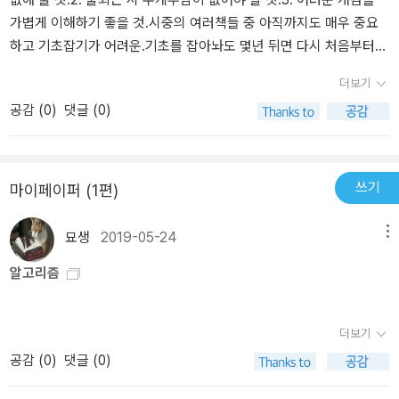
가볍게 이해하기 좋을 것.시중의 여러책들 중 아직까지도 매우 중요
하고 기초잡기가 어려운.기초를 잡아놔도 몇년 뒤면 다시 처음부터
볼 수 밖에 없는.그것이 알고리즘과 자료구조인데 이 책은 알고리즘
더보기
에 대해 가장 쉽게 설명한 책이 아닌가 싶다.대학에서 딱딱하고 어렵
공감 (
0
)
댓글 (0)
기만하여 기피하게되는 알고리즘을 단순 그림을 도식화하여 이해하
기 매우 쉽게 만들어져있다.알고리즘은 어렵게 공부할 필요가 없는
분야다.무조건 이해+반복 을 하다보면 실무에서 반드시 만나게 되어
있기때문에 예제코드?? 그런거??솔직히말해 전혀 필요없다.이 책 한
쓰기
마이페이퍼 (1편)
권 이라도 반복해서 이해하다보면 아~ 실제로 우리가쓰는 이런 기능
들이 이런 원리로 이루어져있구나~바로 이해할 수 있다.코딩 열풍이
묘생
2019-05-24
메뉴
부는 요즘.개발자를 표방하지만 실제로는 코더가 되기위해 열심히 학
알고리즘
원을 다니고 공부하는 신입들이 많다.개발자로 취업하게 되면 자신이
개발자가 되었다고 착각하는 친구들이 굉장히 많다.하지만 경력자인
우리들은 실제로 코더라고 부른다.코더를 넘어 진짜 개발자가 되기위
더보기
해선 알고리즘이 필수이고, 우리가 개발자라 부르기 시작하는 3년차
공감 (
0
)
댓글 (0)
부터는 이 책의 기본적인 개념들은 알고 있어야한다.전공자던 비전공
자던 개발자를 지향하는 이가 있다면 코더를 넘어 진정한 개발자가