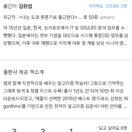
옮긴이:
김완섭
저자파일
신간알림 신청
최근작 :
<나는 도쿄 롯폰기로 출근한다>
… 총 50종
(모두보기)
약 15년간 일본, 한국, 싱가포르에서 IT 및 GIS/LBS 분야 업무를 수
행했다. 일본에서는 정부 기관을 대상으로 시스템 통합(SI) 업무를 담
당했으며, 이후 야후 재팬으로 이직해 야후 맵 개발 담당 시니어 엔지
니어로 근무했다. 한국에서는 SK에서 티맵 등 내비게이션 지도 데이
터 담당 매니저로 일했으며, 현재는 싱가포르의 독일계 기업에서 솔
루션 아키텍트로 근무하고 있다. 저서로는 『나는 도쿄 롯폰기로 출근
출판사 제공 책소개
한다』(삶과지식, 2014)가 있으며, 역서로는『Go 언어로 배우는 웹 애
플리케이션 개발』(제이펍, 2024), 『21개의 작고 재미난 파이썬 프로
앱과 함께 직관적으로 배우는 알고리즘 학습서! 그림으로 기억하는
젝트』(제이펍, 2021),『그림으로 공부하는 IT 인프라 구조 개정판』(제
그래프 탐색 & 정렬 리스트 수록! 출시 1년도 안 되어 50만 회 이상
이펍, 2020) 등 40여 종이 있다.
다운로드되었고, ‘애플이 선택한 2016년 베스트 앱’으로도 선정된 ‘Al
gorithms’를 기반으로 만든 최적의 알고리즘 입문서! 어떤 언어를 사
용해서 프로그램을 작성하든 알고리즘은 반드시 필요합니다. 그러나
현장에서 배우기가 쉽지 않으며, 그렇다고 해서 혼자 학습하기도 어
읽고 싶어요 6명
려운 분야였던 게 사실입니다. 그래서 이 책이 기획되었습니다. 이 책