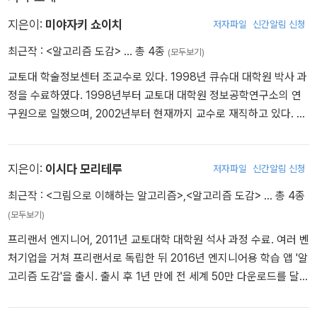
지은이:
미야자키 쇼이치
저자파일
신간알림 신청
최근작 :
<알고리즘 도감>
… 총 4종
(모두보기)
교토대 학술정보센터 조교수로 있다. 1998년 큐슈대 대학원 박사 과
정을 수료하였다. 1998년부터 교토대 대학원 정보공학연구소의 연
구원으로 일했으며, 2002년부터 현재까지 교수로 재직하고 있다. 알
고리즘이나 계산 복잡성 이론, 특히 최근에는 온라인 알고리즘이나
근사 알고리즘 등을 연구하고 있다.
지은이:
이시다 모리테루
저자파일
신간알림 신청
최근작 :
<그림으로 이해하는 알고리즘>
,
<알고리즘 도감>
… 총 4종
(모두보기)
프리랜서 엔지니어, 2011년 교토대학 대학원 석사 과정 수료. 여러 벤
처기업을 거쳐 프리랜서로 독립한 뒤 2016년 엔지니어용 학습 앱 '알
고리즘 도감'을 출시. 출시 후 1년 만에 전 세계 50만 다운로드를 달성
하고 '애플이 뽑은 2016년 최고의 앱'에 선정되었다.