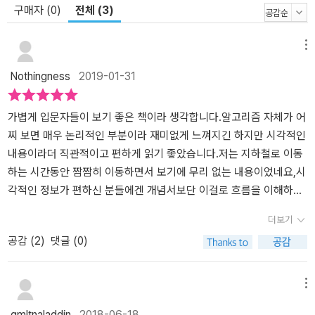
구매자 (0)
전체 (3)
메뉴
Nothingness
2019-01-31
가볍게 입문자들이 보기 좋은 책이라 생각합니다.알고리즘 자체가 어
찌 보면 매우 논리적인 부분이라 재미없게 느껴지긴 하지만 시각적인
내용이라더 직관적이고 편하게 읽기 좋았습니다.저는 지하철로 이동
하는 시간동안 짬짬히 이동하면서 보기에 무리 없는 내용이었네요,시
각적인 정보가 편하신 분들에겐 개념서보단 이걸로 흐름을 이해하고
보는 것을 추천해 드립니다.앱을 사용하면서 보기에도 좋습니다. 하
더보기
지만 아무래도 입문서이기에 깊이가 얕은 건 어쩔 수 없는 부분이라
공감 (
2
)
댓글 (0)
생각합니다.이 책으로 흥미를 느끼시고 부족한 부분에 대해서 레퍼런
스를 참고하신다면좋은 배움의 기틀이 될 거라 믿습니다.
메뉴
gmltnaladdin
2018-06-18