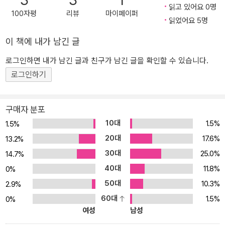
3
3
1
읽고 있어요 0명
은 알고리즘을 배우는 데 최고로 평가받고 있는 ‘Algorithms’ 앱을 토
100자평
리뷰
마이페이퍼
읽었어요 5명
대로 특별히 고안된 책입니다. 처음 배울 때는 이해하기 쉽고, 다시 배
울 때도 쉽게 내용을 떠올릴 수 있도록 구성했습니다. 26개의 핵심
이 책에 내가 남긴 글
알고리즘과 7개의 데이터 구조 모두를 그림으로 표현하여 개념이나
구조를 직관적으로 이해할 수 있습니다. 이 책을 통해 여러분은 좋은
로그인하면 내가 남긴 글과 친구가 남긴 글을 확인할 수 있습니다.
프로그램을 작성하기 위해 반드시 알아야 할 알고리즘에 대한 기초를
로그인하기
탄탄히 다질 수 있을 겁니다. 이 책의 특징 - 26개의 알고리즘 + 7개
의 데이터 구조를 그림으로 설명 - 전면을 컬러로 편집하여 그림의 동
구매자 분포
선을 따라가기 쉽게 구성 - 각 알고리즘의 개념이나 계산 효율, 문제
10대
1.5%
1.5%
점 등도 설명
20대
17.6%
13.2%
30대
25.0%
14.7%
40대
11.8%
0%
50대
10.3%
2.9%
60대
1.5%
0%
여성
남성