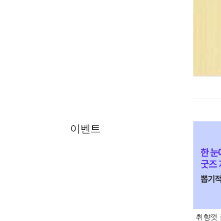
이벤트
취향껏 