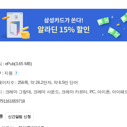
: ePub(3.65 MB)
부 : 지원
지수 : 256쪽, 약 26.2만자, 약 6.5만 단어
 : 크레마 그랑데, 크레마 사운드, 크레마 카르타, PC, 아이폰, 아이패
9791161659718
류
신간알림 신청