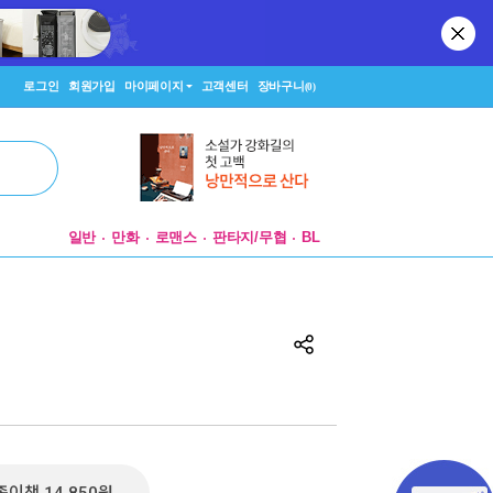
로그인
회원가입
마이페이지
고객센터
장바구니
(0)
일반
만화
로맨스
판타지/무협
BL