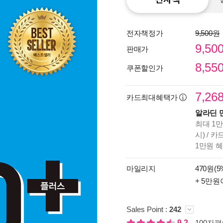
전자책정가
9,500원
9,50
판매가
8,55
쿠폰할인가
7,26
카드최대혜택가
알라딘 
최대 1만
시) / 
1만원 
종이
미리
마일리지
470원(5
입니
+ 5만원
Sales Point :
242
9.2
100자평(