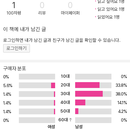
읽고 싶어요 1명
아보는 ARM 리눅스 커널》을 전면 개정하여 출간했다. 이 책은 최신
1
0
0
읽고 있어요 1명
ARM64 커널의 주요 서브시스템을 코드 레벨에서 분석하고 있으며,
100자평
리뷰
마이페이퍼
읽었어요 1명
기존 원리를 코드를 직접 쫓아가며 명쾌하게 소개하고 있어 커널 엔
지니어들에 게 훌륭한 길잡이가 될 것이다. ARM64 커널의 작동 구
이 책에 내가 남긴 글
조 전격 공개! 최신 커널을 분석하거나 수정하기 위해 라인 단위로 코
드 설명! 현업에서 커널 업무를 하고 있거나, 취미로 커널 분석을 시작
로그인하면 내가 남긴 글과 친구가 남긴 글을 확인할 수 있습니다.
했지만 방대한 양과 난해한 코드 때문에 어려움을 겪고 있는가? 시간
로그인하기
이 부족하여 어디서부터 시작해야 할지 갈피조차 잡지 못하고 있는
가? 오래전에 구입한 책을 뒤적거리지만 커널 버전이 맞지 않아 시간
구매자 분포
만 낭비하고 있지는 않은가? 최신 커널 학습에 어려움을 겪는 이런 분
10대
0%
0%
들을 위해 《코드로 알아보는 ARM 리눅스 커널》을 전면 개정하여 출
20대
간했다. 이 책은 최신 ARM64 커널의 주요 서브시스템을 코드 레벨
33.8%
5.6%
에서 분석하고 있으며, 기존 원리를 코드를 직접 쫓아가며 명쾌하게
30대
38.0%
1.4%
소개하고 있어 커널 엔지니어들에 게 훌륭한 길잡이가 될 것이다. AR
40대
14.1%
1.4%
M64 커널 개발을 시작했거나 좀 더 깊고 다양하게 이해하고 싶은 엔
50대
4.2%
1.4%
지니어, (놀랍게도) 취미로 ARM64 커널을 이해하고자 하는 엔지니
60대
0%
0%
어를 위한 이 책은 ARMv8 아키텍처에 대한 내용뿐만 아니라 커널의
여성
남성