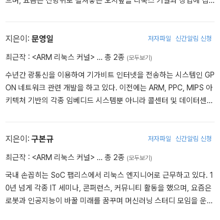
으며, 요즘은 전방위로 펼쳐놓은 오지랖을 리눅스 커널과 창업에 집
중하려고 부단히 애를 쓰고 있다.
지은이:
문영일
저자파일
신간알림 신청
최근작 :
<ARM 리눅스 커널>
… 총 2종
(모두보기)
수년간 광통신을 이용하여 기가비트 인터넷을 전송하는 시스템인 GP
ON 네트워크 관련 개발을 하고 있다. 이전에는 ARM, PPC, MIPS 아
키텍처 기반의 각종 임베디드 시스템뿐 아니라 콜센터 및 데이터센터
분야의 애플리케이션 설계와 개발을 수행했었다.
지은이:
구본규
저자파일
신간알림 신청
최근작 :
<ARM 리눅스 커널>
… 총 2종
(모두보기)
국내 손꼽히는 SoC 팹리스에서 리눅스 엔지니어로 근무하고 있다. 1
0년 넘게 각종 IT 세미나, 콘퍼런스, 커뮤니티 활동을 했으며, 요즘은
로봇과 인공지능이 바꿀 미래를 꿈꾸며 머신러닝 스터디 모임을 운영
하고 있다.