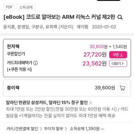
PDF
소득공제
[eBook] 코드로 알아보는 ARM 리눅스 커널 제2판
윤석훈
,
문영일
,
구본규
,
유희재
(지은이)
제이펍
2020-01-02
전자책
30,800
원 + 1,540원
27,720
원
쿠폰할인가
쿠폰
23,562
원
카드최대혜택가
더보기
(+쿠폰 적용 시)
종이책
39,600
원
알라딘 만권당 삼성카드, 알라딘 15% 청구 할인
최대 1만원 또는 2만원 할인(전월 30만원 또는 60만원 이용 시) / 카드
발급월 +1개월까지는 전월 실적이 없어도 최대 1만원 혜택 제공
카드/간편결제 할인
무이자 할부
소득공제 1,390원