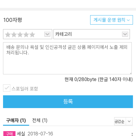
핵심 구동 원리를 완벽히 습득하는 데 필요한 거의 모든 내용을 담고
있다. 더욱이 360여 개의 그림을 통해 이해를 돕고 있어 기나긴 커널
분석의 길에 든든한 동반자가 될 수 있을 것이다. 이 책의 주요 내용 -
100자평
게시물 운영 원칙
ARMv8 아키텍처 구조 - 메모리 매핑, 페이징 - 태스크 관리와 스케
줄링 - 인터럽트와 타이머 - ARM64 커널의 시작과 익셉션 핸들링,
카테고리
디바이스 트리 - 메모리 할당자 - SMP와 cpu 토폴로지
현재
0
/280byte (한글 140자 이내)
스포일러 포함
등록
구매자 (1)
전체 (1)
세실
2018-07-16
메뉴