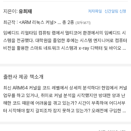
지은이:
유희재
저자파일
신간알림 신청
최근작 :
<ARM 리눅스 커널>
… 총 2종
(모두보기)
임베디드 리얼타임 컴퓨팅 랩에서 멀티코어 환경에서의 임베디드 시
스템을 전공했다. 대학원을 졸업한 후에는 시스템 엔지니어로 컴퓨터
비전을 활용한 스마트 네트워크 시스템과 x-ray 디텍터 및 바이오 진
단기기를 개발했고, 플래그십 AP와 FPGA를 활용한 펌웨어 엔지니어
로 최첨단 의료기기인 복강경 수술로봇의 국산화에도 힘썼다. 지금은
종합 반도체 회사에서 UFS를 위한 모바일 펌웨어 엔지니어로 근무하
출판사 제공 책소개
고 있다.
최신 ARM64 커널을 코드 레벨에서 상세히 분석하다! 현업에서 커널
업무를 하고 있거나, 취미로 커널 분석을 시작했지만 방대한 양과 난
해한 코드 때문에 어려움을 겪고 있는가? 시간이 부족하여 어디서부
터 시작해야 할지 갈피조차 잡지 못하고 있는가? 오래전에 구입한 책
을 뒤적거리지만 커널 버전이 맞지 않아 시간만 낭비하고 있지는 않
은가? 최신 커널 학습에 어려움을 겪는 이런 분들을 위해 《코드로 알