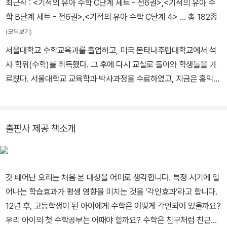
최근작 :
<기적의 유아 수학 C단계 세트 - 전6권>
,
<기적의 유아 수
학 B단계 세트 - 전6권>
,
<기적의 유아 수학 C단계 4>
… 총 182종
(모두보기)
서울대학교 수학교육과를 졸업하고, 미국 몬타나주립대학교에서 석
사 학위(수학)를 취득했다. 그 후에 다시 교실로 돌아와 학생들을 가
르쳤다. 서울대학교 교육학과 박사과정을 수료하였고, 지금은 홍익대
학교 수학교육과 겸임교수와 나온교육연구소 이사장으로 재직 중이
다. 저서로는 『새로 쓰는 초등수학 교과서』 시리즈, 『기호와 공식이
없는 수학카페』, 『아무도 풀지 못한 문제』가 있으며, 번역서로는 『수
출판사 제공 책소개
학대소동』, 『수학, 문명을 지배하다』 등이 있다. 1992년 교육부장관
으로부터 수학영재 지도교사상을, 2001년 과학기술부장관으로부터
과학도서번역상을 받았다.
갓 태어난 오리는 처음 본 대상을 어미로 생각합니다. 특정 시기에 일
어나는 학습효과가 평생 영향을 미치는 것을 ‘각인효과’라고 합니다.
12년 후, 고등학생이 된 아이에게 수학은 어떻게 각인되어 있을까요?
우리 아이의 첫 수학공부는 어때야 할까요? 수학은 친구처럼 친근하