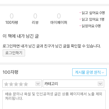
고, 생활처럼 가깝고, 놀이처럼 재미있어야 합니다. 그러면서도 수학
적 개념과 사고력을 기를 수 있는 학습설계가 필히 내재되어야 합니
읽고 싶어요 0명
0
0
0
다. <기적의 유아수학>으로 부모님과 아이들이 함께 생활하는 공간
읽고 있어요 1명
100자평
리뷰
마이페이퍼
에서 수학을 시작하세요. 집, 마트, 놀이공원 등의 생활소재 안에서 다
읽었어요 0명
양한 수학적 경험을 하고, 유럽식 수셈 프로그램인 ‘구조적 수 세기’를
이 책에 내가 남긴 글
통해 튼튼한 수학머리로 성장시키세요. 이 책을 통해 우리 아이들이
생애 첫 수학 학습에서 수학을 발견하고 자신의 지식으로 만드는 과
로그인하면 내가 남긴 글과 친구가 남긴 글을 확인할 수 있습니다.
정을 체험함으로써 배움의 기쁨을 만끽하기를 바랍니다.
로그인하기
100자평
게시물 운영 원칙
카테고리