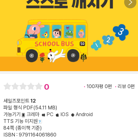
0
100자평 0편
리뷰 0편
세일즈포인트
12
파일 형식 PDF(54.11 MB)
가능기기
크레마
PC
IOS
Android
TTS 기능 미지원
84쪽 (종이책 기준)
ISBN : 9791164061860