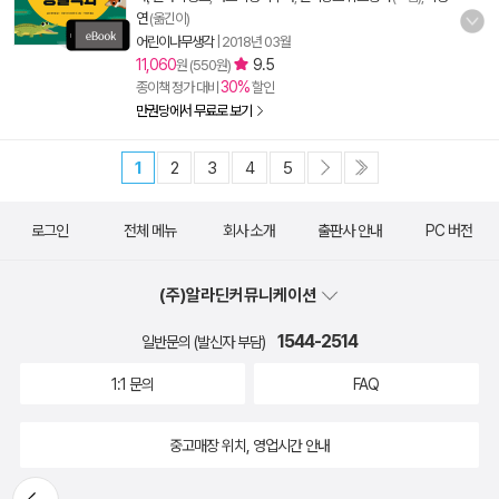
연
(옮긴이)
어린이나무생각
|
2018년 03월
11,060
9.5
원 (550원)
30%
종이책 정가 대비
할인
만권당에서 무료로 보기
1
2
3
4
5
로그인
전체 메뉴
회사 소개
출판사 안내
PC 버전
(주)알라딘커뮤니케이션
1544-2514
일반문의 (발신자 부담)
1:1 문의
FAQ
중고매장 위치, 영업시간 안내
뒤로가