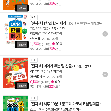
30%
종이책 정가 대비
할인
PDF
[전자책] 1학년 한글 떼기
- 30일 만에 완성하는, 개정 교육
과정 2024 반영
-
1학년 시리즈
하유정
(지은이),
김희선
(그림)
한빛에듀
|
2025년 02월
11,200
10.0
원 (560원)
20%
종이책 정가 대비
할인
PDF
[전자책] 너에게 주는 말 선물
-
파스텔 그림책 1
이라일라
(지은이),
서영
(그림)
파스텔하우스
|
2022년 11월
9,100
9.9
원 (450원)
30%
종이책 정가 대비
할인
PDF
[전자책] 하루 10분 초등교과 가로세로 낱말퍼즐 :
초급
-
하루 10분 초등교과 가로세로 낱말퍼즐