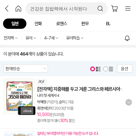
일반
만화
로맨스
판무
BL
전자책
유아
4~7세
유아학습
이 분야에
464
개의 상품이 있습니다.
옵션
PDF
[전자책] 지중해를 두고 겨룬 그리스와 페르시아
-
나의 첫 세계사 4
박혜정
(지은이),
순미
(그림)
휴먼어린이
|
2023년 10월
10,500
원 (520원)
30%
종이책 정가 대비
할인
알라딘 뷰어앱에서만 이용 가능한 도서 입니다.