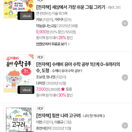
PDF
[전자책] 세상에서 가장 쉬운 그림 그리기
- 따라 그리
면 완성되는 미술 워크북
카모
(지은이),
가주쿠
(감수)
하늘을나는교실
|
2025년 09월
9,900
원 (10% 할인 / 550원)
28%
종이책 정가 대비
할인
만권당에서 무료로 보기
PDF
[전자책] 수깨비 유아 수학 공부 1단계 0~9까지의
수, 도형
-
수깨비 유아 수학 공부 1
조보영
,
정나영
(지은이)
다락원
|
2020년 02월
7,000
9.6
원 (350원)
30%
종이책 정가 대비
할인
PDF
[전자책] 힘찬 나라 고구려
-
나의 첫 역사책 3
이현
(지은이),
이용규
(그림)
휴먼어린이
|
2022년 12월