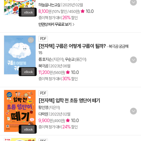
하늘을나는교실
|
2025년 02월
8,100
10.0
원 (10% 할인 / 450원)
26%
종이책 정가 대비
할인
만권당에서 무료로 보기
PDF
[전자책] 구름은 어떻게 구름이 될까?
-
북극곰 궁금해
15
롭 호지슨
(지은이),
우순교
(옮긴이)
북극곰
|
2023년 06월
11,200
10.0
원 (560원)
30%
종이책 정가 대비
할인
PDF
[전자책] 입학 전 초등 영단어 떼기
황인영
(지은이)
다락원
|
2022년 02월
9,900
10.0
원 (490원)
24%
종이책 정가 대비
할인