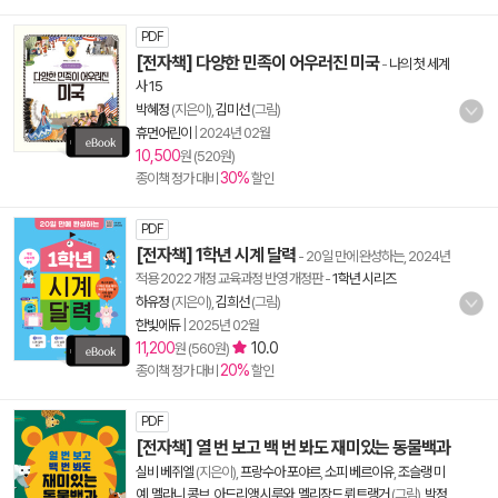
PDF
[전자책] 다양한 민족이 어우러진 미국
-
나의 첫 세계
사 15
박혜정
(지은이),
김미선
(그림)
휴먼어린이
|
2024년 02월
10,500
원 (520원)
30%
종이책 정가 대비
할인
PDF
[전자책] 1학년 시계 달력
- 20일 만에 완성하는, 2024년
적용 2022 개정 교육과정 반영 개정판
-
1학년 시리즈
하유정
(지은이),
김희선
(그림)
한빛에듀
|
2025년 02월
11,200
10.0
원 (560원)
20%
종이책 정가 대비
할인
PDF
[전자책] 열 번 보고 백 번 봐도 재미있는 동물백과
실비 베쥐엘
(지은이),
프랑수아 포야르
,
소피 베르이유
,
조슬랭 미
예
,
멜라니 콩브
,
아드리앵 시루와
,
멜리장드 뤼트랭거
(그림),
박정