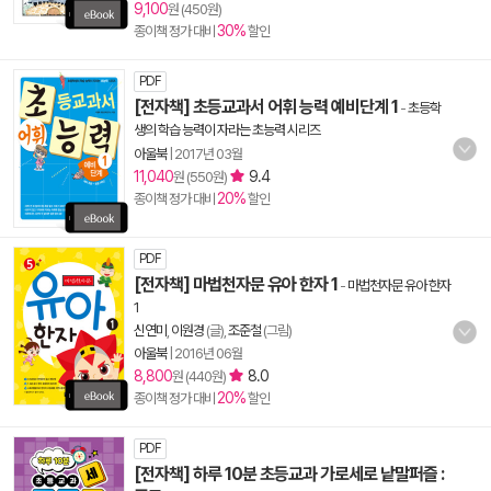
9,100
원 (450원)
30%
종이책 정가 대비
할인
PDF
[전자책] 초등교과서 어휘 능력 예비단계 1
-
초등학
생의 학습 능력이 자라는 초능력 시리즈
아울북
|
2017년 03월
11,040
9.4
원 (550원)
20%
종이책 정가 대비
할인
PDF
[전자책] 마법천자문 유아 한자 1
-
마법천자문 유아 한자
1
신연미
,
이원경
(글),
조준철
(그림)
아울북
|
2016년 06월
8,800
8.0
원 (440원)
20%
종이책 정가 대비
할인
PDF
[전자책] 하루 10분 초등교과 가로세로 낱말퍼즐 :