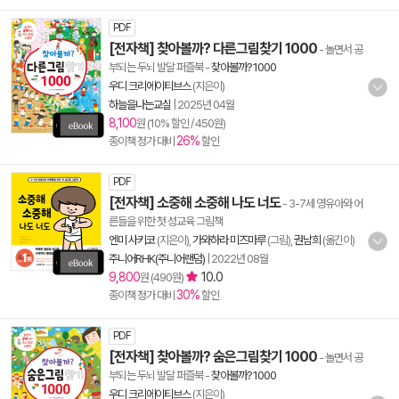
PDF
[전자책] 찾아볼까? 다른그림찾기 1000
- 놀면서 공
부되는 두뇌 발달 퍼즐북
-
찾아볼까? 1000
우디 크리에이티브스
(지은이)
하늘을나는교실
|
2025년 04월
8,100
원 (10% 할인 / 450원)
26%
종이책 정가 대비
할인
PDF
[전자책] 소중해 소중해 나도 너도
- 3-7세 영유아와 어
른들을 위한 첫 성교육 그림책
엔미 사키코
(지은이),
가와하라 미즈마루
(그림),
권남희
(옮긴이)
주니어RHK(주니어랜덤)
|
2022년 08월
9,800
10.0
원 (490원)
30%
종이책 정가 대비
할인
PDF
[전자책] 찾아볼까? 숨은그림찾기 1000
- 놀면서 공
부되는 두뇌 발달 퍼즐북
-
찾아볼까? 1000
우디 크리에이티브스
(지은이)