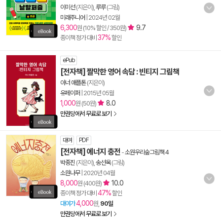
이미선
(지은이),
루루
(그림)
미래주니어
|
2024년 02월
6,300
9.7
원 (10% 할인 / 350원)
37%
종이책 정가 대비
할인
ePub
[전자책] 짤막한 영어 속담 : 빈티지 그림책
아너 애플톤
(지은이)
유페이퍼
|
2015년 05월
1,000
8.0
원 (50원)
만권당에서 무료로 보기
대여
PDF
[전자책] 에너지 충전
-
소원우리숲그림책 4
박종진
(지은이),
송선옥
(그림)
소원나무
|
2020년 04월
8,000
10.0
원 (400원)
47%
종이책 정가 대비
할인
4,000
대여가
원,
90일
만권당에서 무료로 보기