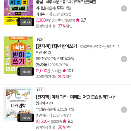
중급
-
하루 10분 초등교과 가로세로 낱말퍼즐
이미선
(지은이),
루루
(그림)
미래주니어
|
2024년 02월
6,300
9.7
원 (10% 할인 / 350원)
37%
종이책 정가 대비
할인
PDF
[전자책] 1학년 받아쓰기
- 30일 만에 완성하는, 개정판
-
1
학년 시리즈
하유정
(지은이),
박새미
(그림)
한빛에듀
|
2025년 02월
12,000
10.0
원 (600원)
20%
종이책 정가 대비
할인
PDF
[전자책] 미래 과학 : 미래는 어떤 모습일까?
-
나의
첫 과학책 20
박병철
(지은이),
오승만
(그림)
휴먼어린이
|
2024년 03월
10,500
9.0
원 (520원)
30%
종이책 정가 대비
할인