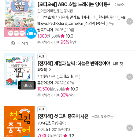
[오디오북] ABC 호텔: 노래하는 영어 동시
- 미국 어
린이들이 매일 읽는 동시집
마리 앤 호버맨
(지은이),
말라 프레이지
(그림),
한지원
(옮긴이),
Ma
tthews Paul Richard
,
Jaime Kim
,
정의택
,
윤은서
(낭독)
윌북주니어
|
2025년 10월
1,000
10.0
원 (50원)
95%
종이책 정가 대비
할인
미리읽기
PDF
[전자책] 계절과 날씨 : 하늘은 변덕쟁이야
-
나의 첫
과학책 12
박병철
(지은이),
조에스더
(그림)
휴먼어린이
|
2024년 02월
10,500
10.0
원 (520원)
30%
종이책 정가 대비
할인
PDF
[전자책] 첫 그림 중국어 사전
- 스토리 읽어주는
YBM 편집국
(엮은이)
와이비엠
|
2016년 01월
7,000
9.2
원 (350원)