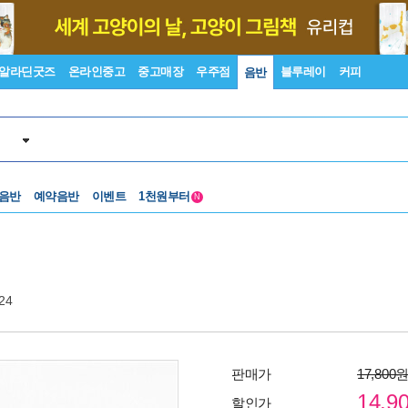
알라딘굿즈
온라인중고
중고매장
우주점
블루레이
커피
음반
중고음반
 음반
예약음반
이벤트
1천원부터
N
중고음반
24
판매가
17,800
14,9
할인가