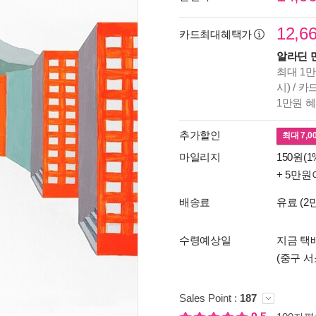
12,6
카드최대혜택가
알라딘 
최대 1만
시) / 
1만원 
추가할인
최대
7,0
마일리지
150원(1
+ 5만원
배송료
유료 (2
수령예상일
지금 택배
(중구 서
Sales Point :
187