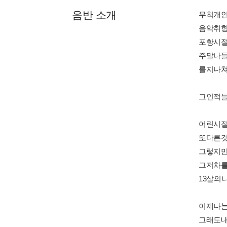
음반 소개
무척개인
음악취향
포항시
주말나들
를지나
그인적들
어린시
또다른
그렇지
그저차를
13살의
이제나는
그래도내