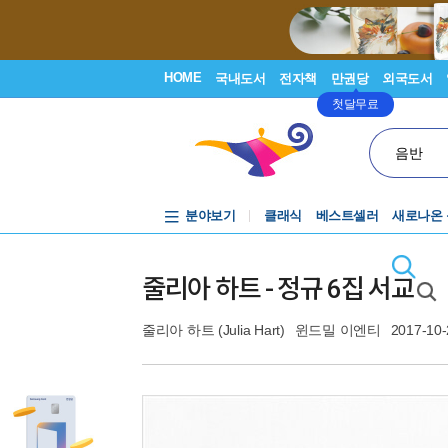
HOME
국내도서
전자책
만권당
외국도서
첫달무료
음반
분야보기
클래식
베스트셀러
새로나온
줄리아 하트 - 정규 6집 서교
줄리아 하트 (Julia Hart)
윈드밀 이엔티
2017-10-