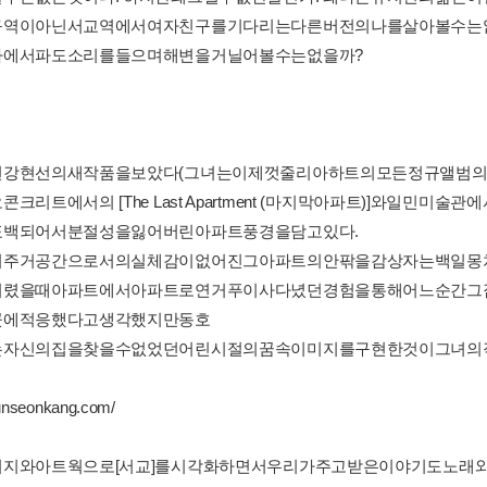
구역이아닌서교역에서여자친구를기다리는다른버전의나를살아볼수는
다에서파도소리를들으며해변을거닐어볼수는없을까?
번강현선의새작품을보았다(그녀는이제껏줄리아하트의모든정규앨범의
크리트에서의 [The Last Apartment (마지막아파트)]와일민미술관에서의 [
표백되어서분절성을잃어버린아파트풍경을담고있다.
의주거공간으로서의실체감이없어진그아파트의안팎을감상자는백일몽
어렸을때아파트에서아파트로연거푸이사다녔던경험을통해어느순간그
곳에적응했다고생각했지만동호
는자신의집을찾을수없었던어린시절의꿈속이미지를구현한것이그녀의
yunseonkang.com/
미지와아트웍으로[서교]를시각화하면서우리가주고받은이야기도노래