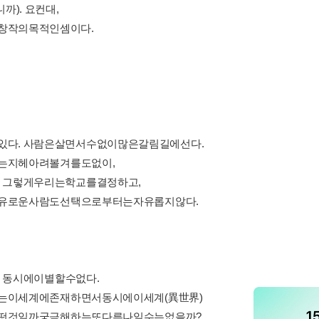
). 요컨대,
창작의목적인셈이다.
다. 사람은살면서수없이많은갈림길에선다.
는지헤아려볼겨를도없이,
 그렇게우리는학교를결정하고,
자유로운사람도선택으로부터는자유롭지않다.
 동시에이별할수없다.
는이세계에존재하면서동시에이세계(異世界)
어떤것일까궁금해하는또다른나일수는없을까?