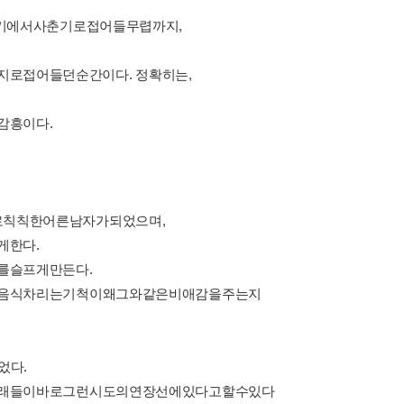
년기에서사춘기로접어들무렵까지,
로접어들던순간이다. 정확히는,
감흥이다.
로칙칙한어른남자가되었으며,
게한다.
를슬프게만든다.
 음식차리는기척이왜그와같은비애감을주는지
었다.
노래들이바로그런시도의연장선에있다고할수있다