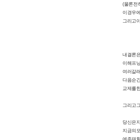
(물론전
이경우
그리고
내결론은
이해프
여러갈래
다음순
교제를한
그리고
당신은지
지금의모
에존재할