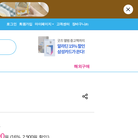
로그인
회원가입
마이페이지
고객센터
장바구니
(0)
해외구매
원
00
원 (16%, 2,900원 할인)