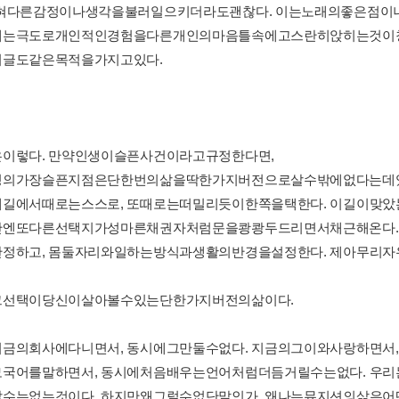
혀다른감정이나생각을불러일으키더라도괜찮다. 이는노래의좋은점이니까
에는극도로개인적인경험을다른개인의마음틀속에고스란히앉히는것이
이글도같은목적을가지고있다.
이렇다. 만약인생이슬픈사건이라고규정한다면,
닝의가장슬픈지점은단한번의삶을딱한가지버전으로살수밖에없다는데있
길에서때로는스스로, 또때로는떠밀리듯이한쪽을택한다. 이길이맞았
간엔또다른선택지가성마른채권자처럼문을쾅쾅두드리면서채근해온다.
정하고, 몸둘자리와일하는방식과생활의반경을설정한다. 제아무리
그선택이당신이살아볼수있는단한가지버전의삶이다.
금의회사에다니면서, 동시에그만둘수없다. 지금의그이와사랑하면서,
국어를말하면서, 동시에처음배우는언어처럼더듬거릴수는없다. 우리
수는없는것이다. 하지만왜그럴수없단말인가. 왜나는뮤지션의삶은