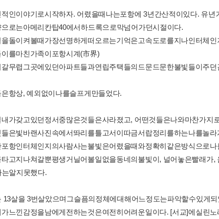
적인이야기로시작하자. 어렸을때나는포항에 3년간산적이있다. 유
으로는아메리칸탑40에서하드록으로막넘어가던시절이다.
절을돌이켜볼때가장선명하게떠오르는기억은고속도로를지나인터체인지
이를마친가족이포항시계(市界)
쳐갈무렵그곳에있던아파트들과연립주택들의드문드문한불빛들이주던
은항상, 예외없이나를슬프게만들었다.
절내가갖고있던정서중많은것들은사라졌고, 어떤것들은나와마찬가지
것들은빛바랜사진속에서똬리를틀고서이따금서랍정리를하는나를놀라
만포항인터체인지의사람사는불빛은어렸을때와정확히같은방식으로나
타고지나쳐갈뿐평생거닐어볼일없을동네의불빛이, 널어놓은빨래가,
나는알지못했다.
 13살을 3번살았으며그슬픔의정체에대해어느정도는파악할수있게되
가느낀감정을남에게전하는것은여전히어려운일이다. [서교]에실린