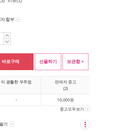
3)
리뷰(1)
자 할부
바로구매
선물하기
보관함 +
이 광활한 우주점
판매자 중고
(2)
-
10,000원
중고모두보기
 팔기