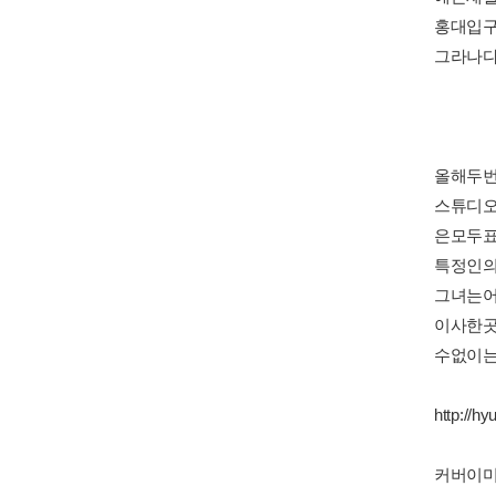
홍대입
그라나
올해두
스튜디오콘
은모두
특정인
그녀는
이사한
수없이
http://h
커버이