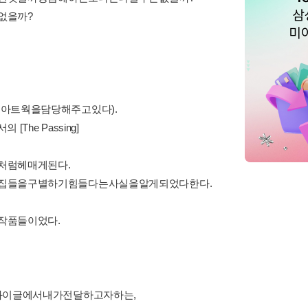
없을까?
아트웍을담당해주고있다).
The Passing]
처럼헤매게된다.
집들을구별하기힘들다는사실을알게되었다한다.
작품들이었다.
와이글에서내가전달하고자하는,