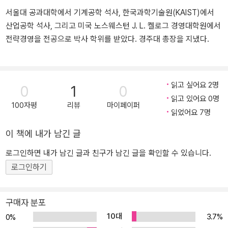
로를 인정받아 존슨 스미스 & 킨슬리 상(Johnson, Smith & Kinsley
서울대 공과대학에서 기계공학 석사, 한국과학기술원(KAIST)에서
Award)을 수상했으며, 2006년에는 리더십 및 경영학 발전에 공헌한
산업공학 석사, 그리고 미국 노스웨스턴 J. L. 켈로그 경영대학원에서
것을 인정받아 맥필리 상(McFeely Award) 수상자로 선정됐다. 「비
전략경영을 전공으로 박사 학위를 받았다. 경주대 총장을 지냈다.
즈니스위크」가 ‘미국에서 가장 훌륭한 리더십의 대가’로 지칭하기도
했던 그는 지금도 하버드를 비롯해 전 세계를 망라한 각종 최고경영
자 모임에서 강연활동을 하며, 기업의 성공적인 경영혁신을 돕고 있
다. 지은 책으로는 『기업이 원하는 변화의 리더』 『기업이 원하는 변화
읽고 싶어요 2명
0
1
0
의 기술』 『리더십의 요소』 『힘과 영향력』 『기업문화와 그 운용』 『변
읽고 있어요 0명
100자평
리뷰
마이페이퍼
화관리』 등이 있다.
읽었어요 7명
이 책에 내가 남긴 글
로그인하면 내가 남긴 글과 친구가 남긴 글을 확인할 수 있습니다.
로그인하기
구매자 분포
10대
3.7%
0%