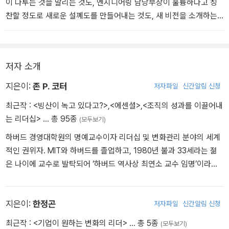
이 다투는 것을 말리는 것도, 엔지니어링 담당부장이 훌륭하다고 칭
찬할 정도로 새로운 설꼐도를 만들어내는 것도, 새 비전을 소개하는
설명서를 5,000부씩이나 만들어 회사 내에 배포하는 것도 모두 마찬
가지다. 이런 일들 모두가 중요한 것이긴 하지만, 그 어느 것도 훌륭한
단기적 성과의 표본이 되지는 못한다. 단기적 성공에는 적어도 다음
저자 소개
세 가지 특징이 있어야 한다.
지은이:
존 P. 코터
저자파일
신간알림 신청
1. 눈에 보여야 한다 - 많은 사람들이 그 결과가 진짜인지 가짜인지 직
최근작 :
<빙산이 녹고 있다고?>
,
<에센셜>
,
<조직의 성과를 이끌어내
접 볼 수 있어야 한다.
는 리더십>
… 총 95종
(모두보기)
2. 모호하지 않아야 한다 - 결과를 두고 왈가왈부 논쟁이 없어야 한
다.
하버드 경영대학원의 명예교수이자 리더십 및 변화관리 분야의 세계
3. 경영혁신 운동과 분명히 연계되어 있어야 한다.
적인 권위자. MIT와 하버드를 졸업하고, 1980년 불과 33세라는 젊
은 나이에 교수로 발탁되어 ‘하버드 역사상 최연소 교수 임명’이라는
- 본문 179~180쪽, '변화관리 6단계 : 눈에 띄는 성공을 이끌어내라'
영광스러운 기록을 세웠다. 「하버드비즈니스리뷰(HBR)」를 통해 발표
중에서
한 논문이 25년 동안 150만 부 이상 판매되었으며, 경영대학 교과과
정 혁신으로 엑손 상(Exxon Award), 가장 우수한 HBR 논문으로 맥
지은이:
한정곤
저자파일
신간알림 신청
킨지 상 등을 수상했다. 또한 비즈니스 리더십 분야를 새로 개척한 공
최근작 :
<기업이 원하는 변화의 리더>
… 총 5종
(모두보기)