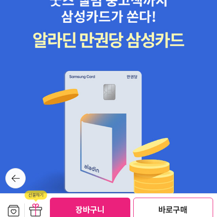
뒤로가
기
보관함담기
선물하기
선물하기
장바구니
바로구매