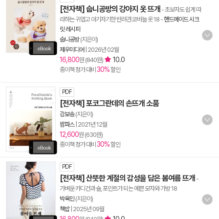
[전자책] 숩니공방의 강아지 옷 뜨개
- 초보자도 쉽게 따
라하는 귀엽고 아기자기한 반려견 코바늘 옷 18
-
핸드메이드 시크
릿 레시피
숩니공방
(지은이)
제우미디어
|
2026년 02월
16,800
10.0
원 (840원)
30%
종이책 정가 대비
할인
PDF
[전자책] 포코그란데의 손뜨개 소품
강보송
(지은이)
팜파스
|
2021년 12월
12,600
원 (630원)
30%
종이책 정가 대비
할인
PDF
[전자책] 산뜻한 계절의 감성을 담은 봄여름 뜨개
-
가벼운 카디건과 숄, 포인트가 되는 예쁜 모자와 가방 18
박옥민
(지은이)
책밥
|
2025년 09월