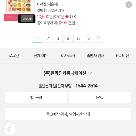
이서진
(지은이)
길벗
|
2022년 01월
10,500
9.8
원 (520원)
30%
종이책 정가 대비
할인
1
2
3
4
5
로그인
전체 메뉴
회사 소개
출판사 안내
PC 버전
(주)알라딘커뮤니케이션
1544-2514
일반문의 (발신자 부담)
1:1 문의
FAQ
중고매장 위치, 영업시간 안내
뒤로가
기