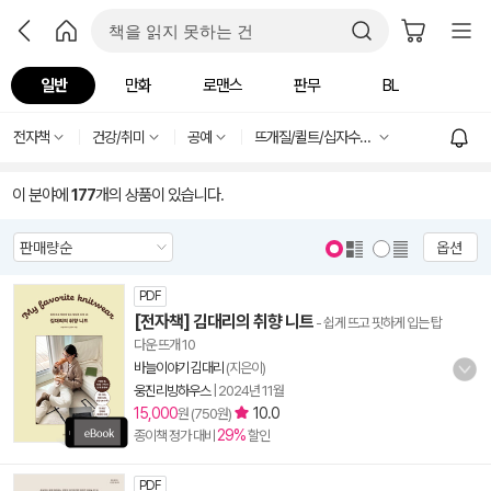
일반
만화
로맨스
판무
BL
전자책
건강/취미
공예
뜨개질/퀼트/십자수/바느질
이 분야에
177
개의 상품이 있습니다.
옵션
PDF
[전자책] 김대리의 취향 니트
- 쉽게 뜨고 핏하게 입는 탑
다운 뜨개 10
바늘이야기 김대리
(지은이)
웅진리빙하우스
|
2024년 11월
15,000
10.0
원 (750원)
29%
종이책 정가 대비
할인
PDF