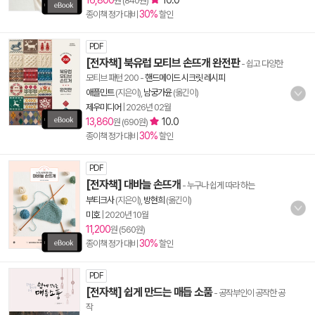
16,800
10.0
원 (840원)
30%
종이책 정가 대비
할인
PDF
[전자책] 북유럽 모티브 손뜨개 완전판
- 쉽고 다양한
모티브 패턴 200
-
핸드메이드 시크릿 레시피
애플민트
(지은이),
남궁가윤
(옮긴이)
제우미디어
|
2026년 02월
13,860
10.0
원 (690원)
30%
종이책 정가 대비
할인
PDF
[전자책] 대바늘 손뜨개
- 누구나 쉽게 따라 하는
부티크사
(지은이),
방현희
(옮긴이)
미호
|
2020년 10월
11,200
원 (560원)
30%
종이책 정가 대비
할인
PDF
[전자책] 쉽게 만드는 매듭 소품
- 공작부인이 공작한 공
작