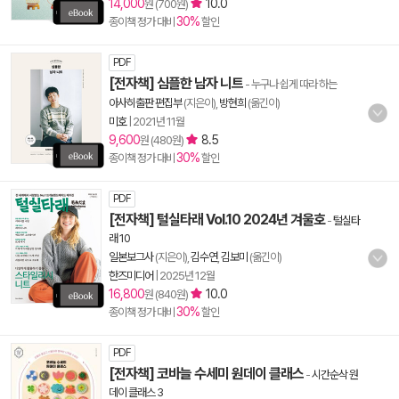
14,000
10.0
원 (700원)
30%
종이책 정가 대비
할인
PDF
[전자책] 심플한 남자 니트
- 누구나 쉽게 따라 하는
아사히출판 편집부
(지은이),
방현희
(옮긴이)
미호
|
2021년 11월
9,600
8.5
원 (480원)
30%
종이책 정가 대비
할인
PDF
[전자책] 털실타래 Vol.10 2024년 겨울호
-
털실타
래 10
일본보그사
(지은이),
김수연
,
김보미
(옮긴이)
한즈미디어
|
2025년 12월
16,800
10.0
원 (840원)
30%
종이책 정가 대비
할인
PDF
[전자책] 코바늘 수세미 원데이 클래스
-
시간순삭 원
데이 클래스 3