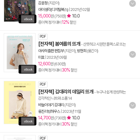
김윤정
(지은이)
아이생각(디지털북스)
|
2021년 02월
15,000
10.0
원 (750원)
12%
종이책 정가 대비
할인
PDF
[전자책] 봄여름의 뜨개
- 산뜻하고 시원한 플랙스로 뜨는
아사히출판 편집부
(지은이),
방현희
(옮긴이)
미호
|
2023년 09월
12,600
원 (630원)
30%
종이책 정가 대비
할인
PDF
[전자책] 김대리의 데일리 뜨개
- 누구나 쉽게 완성하는
감각적인 니트와 소품 14
바늘이야기 김대리
(지은이)
웅진리빙하우스
|
2023년 11월
14,700
10.0
원 (730원)
30%
종이책 정가 대비
할인
PDF