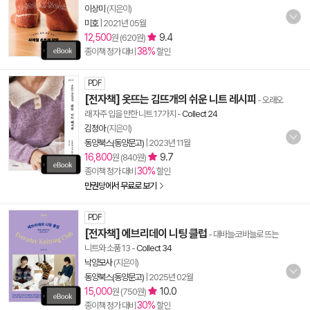
이상미
(지은이)
미호
|
2021년 05월
12,500
9.4
원 (620원)
38%
종이책 정가 대비
할인
PDF
[전자책] 옷뜨는 김뜨개의 쉬운 니트 레시피
- 오래오
래 자주 입을 만한 니트 17가지
-
Collect 24
김정아
(지은이)
동양북스(동양문고)
|
2023년 11월
16,800
9.7
원 (840원)
30%
종이책 정가 대비
할인
만권당에서 무료로 보기
PDF
[전자책] 에브리데이 니팅 클럽
- 대바늘·코바늘로 뜨는
니트와 소품 13
-
Collect 34
낙양모사
(지은이)
동양북스(동양문고)
|
2025년 02월
15,000
10.0
원 (750원)
30%
종이책 정가 대비
할인