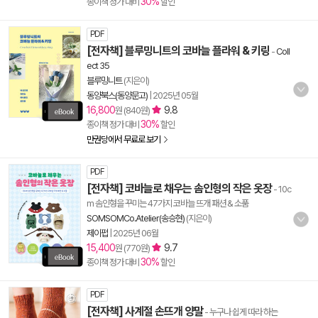
30%
종이책 정가 대비
할인
PDF
[전자책] 블루밍니트의 코바늘 플라워 & 키링
-
Coll
ect 35
블루밍니트
(지은이)
동양북스(동양문고)
|
2025년 05월
16,800
9.8
원 (840원)
30%
종이책 정가 대비
할인
만권당에서 무료로 보기
PDF
[전자책] 코바늘로 채우는 솜인형의 작은 옷장
- 10c
m 솜인형을 꾸미는 47가지 코바늘 뜨개 패션 & 소품
SOMSOMCo.Atelier(송승현)
(지은이)
제이펍
|
2025년 06월
15,400
9.7
원 (770원)
30%
종이책 정가 대비
할인
PDF
[전자책] 사계절 손뜨개 양말
- 누구나 쉽게 따라 하는