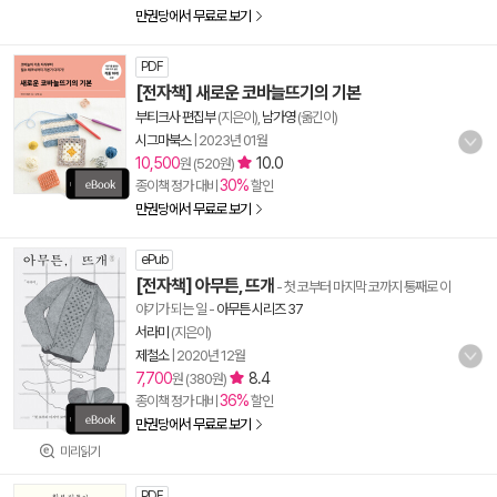
만권당에서 무료로 보기
PDF
[전자책] 새로운 코바늘뜨기의 기본
부티크사 편집부
(지은이),
남가영
(옮긴이)
시그마북스
|
2023년 01월
10,500
10.0
원 (520원)
30%
종이책 정가 대비
할인
만권당에서 무료로 보기
ePub
[전자책] 아무튼, 뜨개
- 첫 코부터 마지막 코까지 통째로 이
야기가 되는 일
-
아무튼 시리즈 37
서라미
(지은이)
제철소
|
2020년 12월
7,700
8.4
원 (380원)
36%
종이책 정가 대비
할인
만권당에서 무료로 보기
미리읽기
PDF