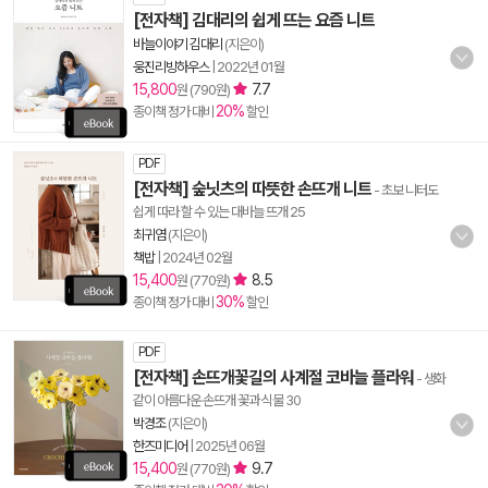
[전자책] 김대리의 쉽게 뜨는 요즘 니트
바늘이야기 김대리
(지은이)
웅진리빙하우스
|
2022년 01월
15,800
7.7
원 (790원)
20%
종이책 정가 대비
할인
PDF
[전자책] 숲닛츠의 따뜻한 손뜨개 니트
- 초보 니터도
쉽게 따라 할 수 있는 대바늘 뜨개 25
최귀염
(지은이)
책밥
|
2024년 02월
15,400
8.5
원 (770원)
30%
종이책 정가 대비
할인
PDF
[전자책] 손뜨개꽃길의 사계절 코바늘 플라워
- 생화
같이 아름다운 손뜨개 꽃과 식물 30
박경조
(지은이)
한즈미디어
|
2025년 06월
15,400
9.7
원 (770원)