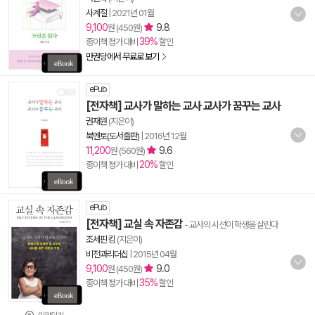
사계절
|
2021년 01월
9,100
9.8
원 (450원)
39%
종이책 정가 대비
할인
만권당에서 무료로 보기
ePub
[전자책] 교사가 말하는 교사 교사가 꿈꾸는 교사
권재원
(지은이)
북멘토(도서출판)
|
2016년 12월
11,200
9.6
원 (560원)
20%
종이책 정가 대비
할인
ePub
[전자책] 교실 속 자존감
- 교사의 시선이 학생을 살린다
조세핀 킴
(지은이)
비전과리더십
|
2015년 04월
9,100
9.0
원 (450원)
35%
종이책 정가 대비
할인