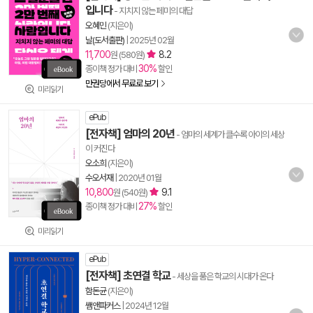
입니다
- 지치지 않는 페미의 대답
오혜민
(지은이)
날(도서출판)
|
2025년 02월
11,700
8.2
원 (580원)
30%
종이책 정가 대비
할인
만권당에서 무료로 보기
미리읽기
ePub
[전자책] 엄마의 20년
- 엄마의 세계가 클수록 아이의 세상
이 커진다
오소희
(지은이)
수오서재
|
2020년 01월
10,800
9.1
원 (540원)
27%
종이책 정가 대비
할인
미리읽기
ePub
[전자책] 초연결 학교
- 세상을 품은 학교의 시대가 온다
함돈균
(지은이)
쌤앤파커스
|
2024년 12월