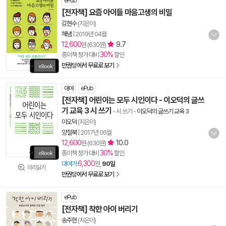
ePub
[전자책] 요즘 아이들 마음고생의 비밀
김현수
(지은이)
해냄
|
2019년 04월
12,600
9.7
원 (630원)
30%
종이책 정가 대비
할인
만권당에서 무료로 보기
대여
ePub
[전자책] 어린이는 모두 시인이다 - 이오덕의 글쓰
기 교육 3 시 쓰기
- 시 쓰기
-
이오덕의 글쓰기 교육 3
이오덕
(지은이)
양철북
|
2017년 06월
12,600
10.0
원 (630원)
30%
종이책 정가 대비
할인
6,300
대여가
원,
90일
미리읽기
만권당에서 무료로 보기
ePub
[전자책] 착한 아이 버리기
송주현
(지은이)