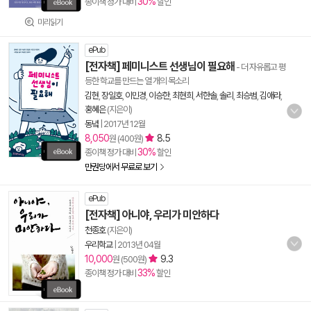
30%
종이책 정가 대비
할인
미리읽기
ePub
[전자책] 페미니스트 선생님이 필요해
- 더 자유롭고 평
등한 학교를 만드는 열 개의 목소리
김현
,
장일호
,
이민경
,
이승한
,
최현희
,
서한솔
,
솔리
,
최승범
,
김애라
,
홍혜은
(지은이)
동녘
|
2017년 12월
8,050
8.5
원 (400원)
30%
종이책 정가 대비
할인
만권당에서 무료로 보기
ePub
[전자책] 아니야, 우리가 미안하다
천종호
(지은이)
우리학교
|
2013년 04월
10,000
9.3
원 (500원)
33%
종이책 정가 대비
할인