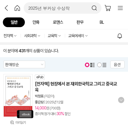
일반
만화
로맨스
판무
BL
전자책
사회과학
교육학
교육에세이
이 분야에
431
개의 상품이 있습니다.
옵션
ePub
[전자책] 현장에서 본 재외한국학교 그리고 중국교
육
박정표
(지은이)
좋은땅
|
2025년 12월
14,000
원 (700원)
30%
종이책 정가 대비
할인
미리읽기