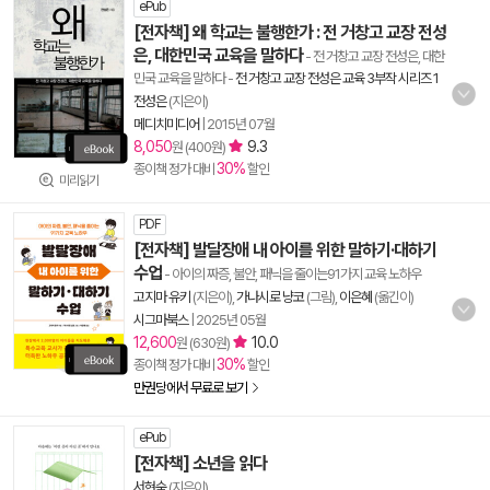
ePub
[전자책] 왜 학교는 불행한가 : 전 거창고 교장 전성
은, 대한민국 교육을 말하다
- 전 거창고 교장 전성은, 대한
민국 교육을 말하다
-
전 거창고 교장 전성은 교육 3부작 시리즈 1
전성은
(지은이)
메디치미디어
|
2015년 07월
8,050
9.3
원 (400원)
30%
종이책 정가 대비
할인
미리읽기
PDF
[전자책] 발달장애 내 아이를 위한 말하기·대하기
수업
- 아이의 짜증, 불안, 패닉을 줄이는91가지 교육 노하우
고지마 유키
(지은이),
가나시로 냥코
(그림),
이은혜
(옮긴이)
시그마북스
|
2025년 05월
12,600
10.0
원 (630원)
30%
종이책 정가 대비
할인
만권당에서 무료로 보기
ePub
[전자책] 소년을 읽다
서현숙
(지은이)