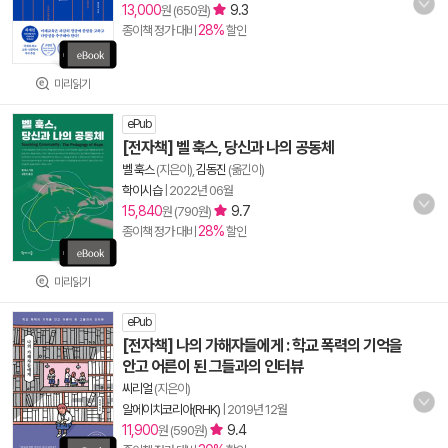
13,000
9.3
원 (650원)
28%
종이책 정가 대비
할인
미리읽기
ePub
[전자책] 벨 훅스, 당신과 나의 공동체
벨 훅스
(지은이),
김동진
(옮긴이)
학이시습
|
2022년 06월
15,840
9.7
원 (790원)
28%
종이책 정가 대비
할인
미리읽기
ePub
[전자책] 나의 가해자들에게 : 학교 폭력의 기억을
안고 어른이 된 그들과의 인터뷰
씨리얼
(지은이)
알에이치코리아(RHK)
|
2019년 12월
11,900
9.4
원 (590원)