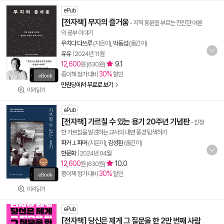
ePub
[전자책] 무지의 즐거움
- 지적 흥분을 부르는 천진한 어른
의 공부 이야기
우치다 다쓰루
(지은이),
박동섭
(옮긴이)
유유
|
2024년 11월
12,600
9.1
원 (630원)
30%
종이책 정가 대비
할인
만권당에서 무료로 보기
미리읽기
ePub
[전자책] 가르칠 수 있는 용기 20주년 기념판
- 진정
한 가르침을 발견하는 교사의 내면 풍경 탐색하기
파커 J. 파머
(지은이),
김성환
(옮긴이)
한문화
|
2024년 04월
12,600
10.0
원 (630원)
30%
종이책 정가 대비
할인
미리읽기
ePub
[전자책] 당신은 제게 그 질문을 한 2만 번째 사람