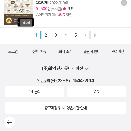
다다서재
|
2022년 10월
10,500
9.9
원 (520원)
30%
종이책 정가 대비
할인
1
2
3
4
5
로그인
전체 메뉴
회사 소개
출판사 안내
PC 버전
(주)알라딘커뮤니케이션
1544-2514
일반문의 (발신자 부담)
1:1 문의
FAQ
중고매장 위치, 영업시간 안내
뒤로가
기