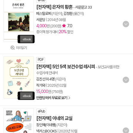
ePub
[전자책] 은자의 황혼
-
서문문고 33
페스탈로찌
(지은이),
김정환
(옮긴이)
서문당
|
2014년 08월
4,000
7.0
원 (200원)
20%
종이책 정가 대비
할인
미리읽기
PDF
[전자책] 5인 5색 보건수업 레시피
- 보건교사를 위한
수업사례 안내서
김진선 외 4명
(지은이)
작가와
|
2025년 02월
15,000
원 (750원)
만권당에서 무료로 보기
ePub
[전자책] 이네의 교실
장인혜(이네쌤)
(지은이)
넥서스BOOKS
|
2020년 10월