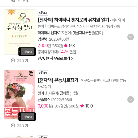
미리읽기
ePub
[전자책] 하이타니 겐지로의 유치원 일기
- 아이와 어
른이 함께 배우고 성장하는‘태양의아이 유치원’그 감동의 기록
하이타니 겐지로
(지은이),
햇살과나무꾼
(옮긴이)
양철북
|
2020년 06월
7,000
9.3
원 (350원)
42%
종이책 정가 대비
할인
만권당에서 무료로 보기
미리읽기
ePub
[전자책] 본능사로잡기
- 인생질문 5프닝으로 내 안의 본능
사로 잡기
정미선
(지은이),
김아름
(그림)
큰솔북스
|
2022년 08월
9,000
10.0
원 (10% 할인 / 500원)
미리읽기