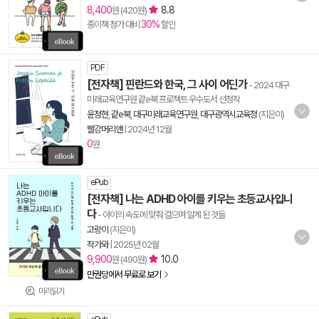
8,400
8.8
원 (420원)
30%
종이책 정가 대비
할인
PDF
[전자책] 핀란드와 한국, 그 사이 어딘가
- 2024 대구
미래교육연구원 같e북 프로젝트 우수도서 선정작
윤정현
,
같e북
,
대구미래교육연구원
,
대구광역시교육청
(지은이)
빨강머리앤
|
2024년 12월
0
원
ePub
[전자책] 나는 ADHD 아이를 키우는 초등교사입니
다
- 아이의 속도에 맞춰 걸으며 알게 된 것들
고랑이
(지은이)
작가와
|
2025년 02월
9,900
10.0
원 (490원)
만권당에서 무료로 보기
미리읽기