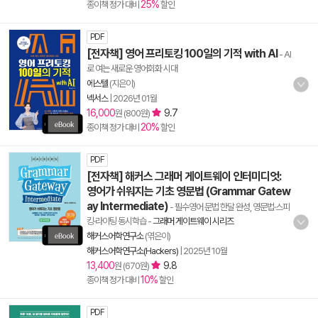
25%
종이책 정가 대비
할인
PDF
[전자책] 영어 프리토킹 100일의 기적 with AI
- AI
로 여는 새로운 영어회화 시대
에스텔
(지은이)
넥서스
|
2026년 01월
16,000
9.7
원 (800원)
20%
종이책 정가 대비
할인
PDF
[전자책] 해커스 그래머 게이트웨이 인터미디엇:
영어가 쉬워지는 기초 영문법 (Grammar Gatew
ay Intermediate)
- 필수영어 문법 한달 완성, 영문법·스피
킹·라이팅 동시학습
-
그래머 게이트웨이 시리즈
해커스어학연구소
(엮은이)
해커스어학연구소(Hackers)
|
2025년 10월
13,400
9.8
원 (670원)
10%
종이책 정가 대비
할인
PDF