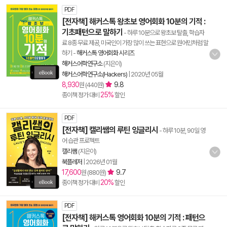
PDF
[전자책] 해커스톡 왕초보 영어회화 10분의 기적 :
기초패턴으로 말하기
- 하루 10분으로 왕초보 탈출, 학습자
료 8종 무료 제공, 미국인이 가장 많이 쓰는 표현으로 원어민처럼 말
하기
-
해커스톡 영어회화 시리즈
해커스어학연구소
(지은이)
해커스어학연구소(Hackers)
|
2020년 05월
8,930
9.8
원 (440원)
25%
종이책 정가 대비
할인
PDF
[전자책] 캘리쌤의 루틴 잉글리시
- 하루 10분, 90일 영
어 습관 프로젝트
캘리쌤
(지은이)
북플레저
|
2026년 01월
17,600
9.7
원 (880원)
20%
종이책 정가 대비
할인
PDF
[전자책] 해커스톡 영어회화 10분의 기적 : 패턴으