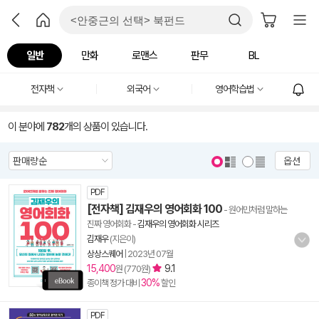
일반
만화
로맨스
판무
BL
전자책
외국어
영어학습법
이 분야에
782
개의 상품이 있습니다.
옵션
PDF
[전자책] 김재우의 영어회화 100
- 원어민처럼 말하는
진짜 영어회화
-
김재우의 영어회화 시리즈
김재우
(지은이)
상상스퀘어
|
2023년 07월
15,400
9.1
원 (770원)
30%
종이책 정가 대비
할인
PDF