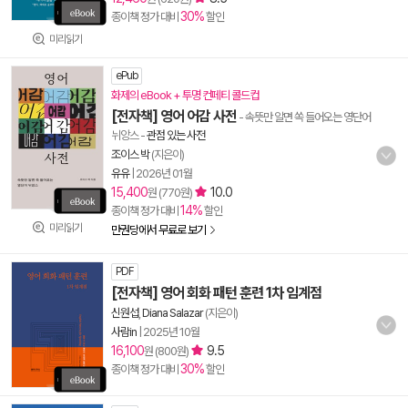
30%
종이책 정가 대비
할인
미리읽기
ePub
화제의 eBook + 투명 컨페티 콜드컵
[전자책] 영어 어감 사전
- 속뜻만 알면 쏙 들어오는 영단어
뉘앙스
-
관점 있는 사전
조이스 박
(지은이)
유유
|
2026년 01월
15,400
10.0
원 (770원)
14%
종이책 정가 대비
할인
미리읽기
만권당에서 무료로 보기
PDF
[전자책] 영어 회화 패턴 훈련 1차 임계점
신원섭
,
Diana Salazar
(지은이)
사람in
|
2025년 10월
16,100
9.5
원 (800원)
30%
종이책 정가 대비
할인