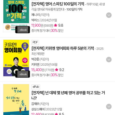
[전자책] 영어 스피킹 100일의 기적
- 하루 10분, 내 생
각을 영어로 자유롭게 말한다!
-
100일의 기적
제니 리
(지은이)
넥서스
|
2024년 01월
11,900
9.8
원 (590원)
30%
종이책 정가 대비
할인
PDF
[전자책] 키위엔 영어회화 하루 5분의 기적
- 2025
최신개정판
박강준
(지은이)
키위엔
|
2025년 06월
15,400
9.2
원 (770원)
30%
종이책 정가 대비
할인
ePub
[전자책] 넌 대체 몇 년째 영어 공부를 하고 있는 거
니?
김재우
(지은이)
상상스퀘어
|
2022년 12월
12,460
8.5
원 (620원)