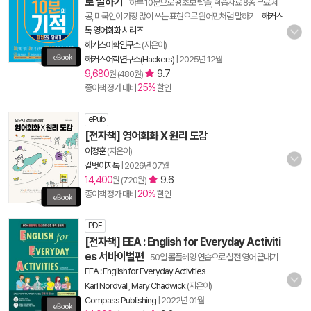
로 말하기
- 하루 10분으로 왕초보 탈출, 학습자료 8종 무료 제
공, 미국인이 가장 많이 쓰는 표현으로 원어민처럼 말하기
-
해커스
톡 영어회화 시리즈
해커스어학연구소
(지은이)
해커스어학연구소(Hackers)
|
2025년 12월
9,680
9.7
원 (480원)
25%
종이책 정가 대비
할인
ePub
[전자책] 영어회화 Ⅹ 원리 도감
이정훈
(지은이)
길벗이지톡
|
2026년 07월
14,400
9.6
원 (720원)
20%
종이책 정가 대비
할인
PDF
[전자책] EEA : English for Everyday Activiti
es 서바이벌편
- 50일 롤플레잉 연습으로 실전 영어 끝내기
-
EEA : English for Everyday Activities
Karl Nordvall
,
Mary Chadwick
(지은이)
Compass Publishing
|
2022년 01월