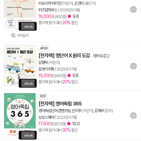
비오리카 마리안
(지은이),
신견식
(옮긴이)
위즈덤하우스
|
2026년 03월
16,000
9.8
원 (800원)
20%
종이책 정가 대비
할인
미리읽기
ePub
[전자책] 영단어 X 원리 도감
-
영어 도감 2
김형탁
(지은이)
길벗이지톡
|
2025년 07월
19,200
9.8
원 (960원)
20%
종이책 정가 대비
할인
PDF
[전자책] 영어독립 365
영어독립단어 콘텐츠팀
,
신미주
(지은이),
김재우
(감수)
상상스퀘어
|
2022년 07월
17,500
10.0
원 (870원)
30%
종이책 정가 대비
할인