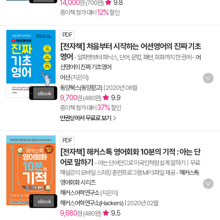
14,000
9.8
원 (700원)
12%
종이책 정가 대비
할인
PDF
[전자책] 처음부터 시작하는 어션영어의 진짜 기초
영어
- 알파벳부터 파닉스, 단어, 문법, 패턴, 회화까지 한 권에
-
어
션영어의 진짜 기초영어
어션
(지은이)
동양북스(동양문고)
|
2020년 08월
9,700
9.9
원 (480원)
37%
종이책 정가 대비
할인
만권당에서 무료로 보기
PDF
[전자책] 해커스톡 영어회화 10분의 기적 : 아는 단
어로 말하기
- 아는 단어만으로 미국인처럼 쉽게 말하기ㅣ무료
해설강의 모바일 스피킹 훈련프로그램 MP3파일 제공
-
해커스톡
영어회화 시리즈
해커스어학연구소
(지은이)
해커스어학연구소(Hackers)
|
2020년 02월
9,680
9.5
원 (480원)