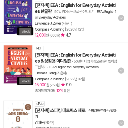
[전자책] EEA : English for Everyday Activiti
es 한글판
- 50일 영어낭독으로 원어민 되기
-
EEA : English f
or Everyday Activities
Lawrence J. Zwier
(지은이)
Compass Publishing
|
2020년 12월
12,000
4.7
원 (600원)
PDF
[전자책] EEA : English for Everyday Activiti
es 일상활용 이디엄편
- 50일 이디엄 학습으로 원어민처럼
표현하기
-
EEA : English for Everyday Activities
Thomas Hong
(지은이)
Compass Publishing
|
2022년 02월
15,000
9.9
원 (750원)
12%
종이책 정가 대비
할인
ePub
[전자책] 스피킹 매트릭스 제로
-
스피킹 매트릭스 : 말하
기
김태윤
(지은이)