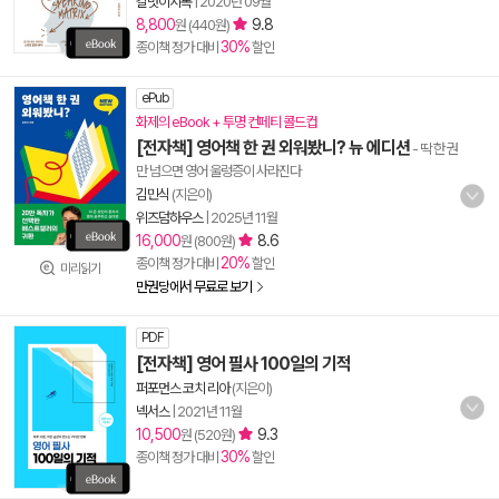
길벗이지톡
|
2020년 09월
8,800
9.8
원 (440원)
30%
종이책 정가 대비
할인
ePub
화제의 eBook + 투명 컨페티 콜드컵
[전자책] 영어책 한 권 외워봤니? 뉴 에디션
- 딱 한 권
만 넘으면 영어 울렁증이 사라진다
김민식
(지은이)
위즈덤하우스
|
2025년 11월
16,000
8.6
원 (800원)
20%
종이책 정가 대비
할인
미리읽기
만권당에서 무료로 보기
PDF
[전자책] 영어 필사 100일의 기적
퍼포먼스 코치 리아
(지은이)
넥서스
|
2021년 11월
10,500
9.3
원 (520원)
30%
종이책 정가 대비
할인