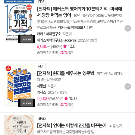
PDF
[전자책] 해커스톡 영어회화 10분의 기적 : 미국에
서 당장 써먹는 영어
- 10년 배운 영어 10초도 말 못하면? 하
루 10분으로 왕초보 탈출, 무료 팟캐스트 강의, 모바일 스피킹 훈련
프로그램 제공
-
해커스톡 영어회화 시리즈
해커스어학연구소
(지은이)
해커스어학연구소(Hackers)
|
2025년 09월
9,680
10.0
원 (480원)
25%
종이책 정가 대비
할인
PDF
[전자책] 원리를 깨우치는 영문법
- 딱 한 권으로 암기 없
이 영문법 완성하기
이동현
(지은이)
넥서스
|
2024년 03월
12,600
10.0
원 (630원)
30%
종이책 정가 대비
할인
ePub
[전자책] 언어는 어떻게 인간을 바꾸는가
- 뇌를 설계
하고 사고를 확장하는 다중언어의 놀라운 힘