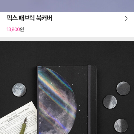
픽스 패브릭 북커버
13,800
원