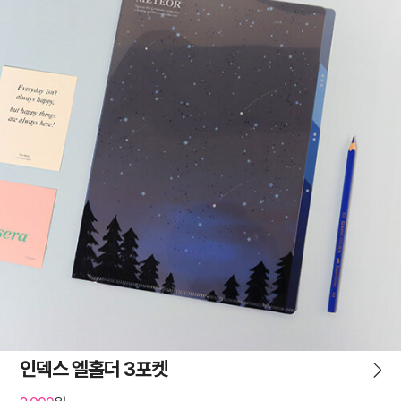
인덱스 엘홀더 3포켓