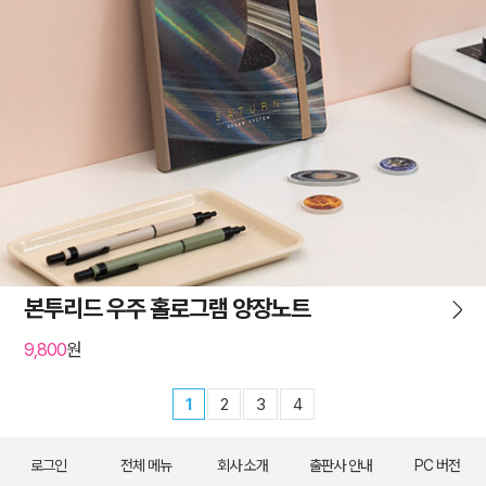
본투리드 우주 홀로그램 양장노트
9,800
원
1
2
3
4
로그인
전체 메뉴
회사 소개
출판사 안내
PC 버전