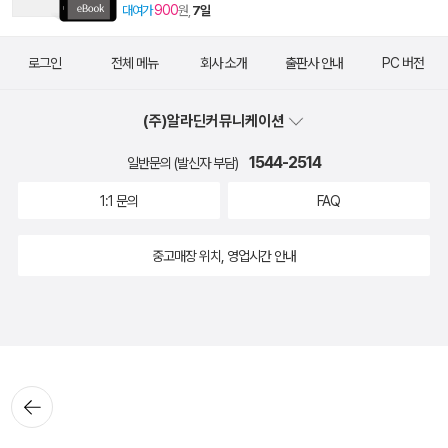
900
대여가
원,
7일
로그인
전체 메뉴
회사 소개
출판사 안내
PC 버전
(주)알라딘커뮤니케이션
1544-2514
일반문의 (발신자 부담)
1:1 문의
FAQ
중고매장 위치, 영업시간 안내
뒤로가
기