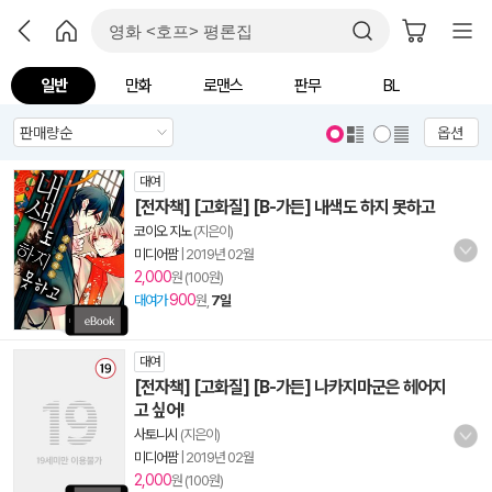
일반
만화
로맨스
판무
BL
옵션
대여
[전자책] [고화질] [B-가든] 내색도 하지 못하고
코이오 지노
(지은이)
미디어팜
|
2019년 02월
2,000
원 (100원)
900
대여가
원,
7일
대여
[전자책] [고화질] [B-가든] 나카지마군은 헤어지
고 싶어!
사토니시
(지은이)
미디어팜
|
2019년 02월
2,000
원 (100원)