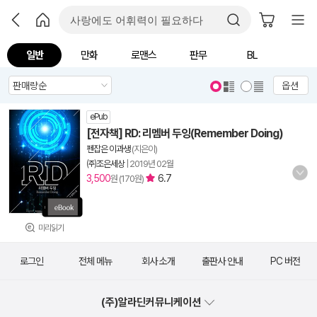
일반
만화
로맨스
판무
BL
옵션
ePub
[전자책] RD: 리멤버 두잉(Remember Doing)
펜잡은 이과생
(지은이)
㈜조은세상
|
2019년 02월
3,500
6.7
원 (170원)
미리읽기
로그인
전체 메뉴
회사 소개
출판사 안내
PC 버전
(주)알라딘커뮤니케이션