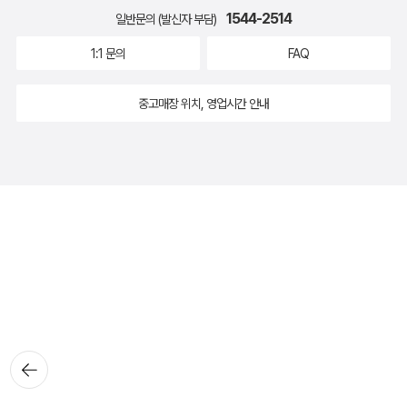
1544-2514
일반문의 (발신자 부담)
1:1 문의
FAQ
중고매장 위치, 영업시간 안내
뒤로가
기