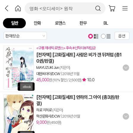
일반
만화
로맨스
판무
BL
옵션
<구룡 제네릭 로맨스> 후속 #선착리뷰적립금
[전자책] [고화질세트] 사랑은 비가 갠 뒤처럼 (총1
0권/완결)
MAYUZUKI Jun
(지은이)
대원씨아이/DCW
|
2018년 11월
45,000
10.0
원 (10% 할인 / 2,500원)
[전자책] [고화질세트] 연하의 그 아이 (총3권/완
결)
히로 치히로
(지은이)
학산문화사/DCW
|
2019년 01월
9,000
원 (450원)