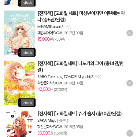
[전자책] [고화질 세트] 미성년이지만 어린애는 아
냐 (총5권/완결)
MINAMI Kanan
(지은이)
대원씨아이/DCW
|
2017년 09월
15,000
원 (750원)
[전자책] [고화질세트] 나노카의 그이 (총14권/완
결)
SARO Tekkotsu, TOMORI Miyoshi
(지은이)
학산문화사/DCW
|
2018년 09월
42,000
원 (2,100원)
[전자책] [고화질세트] 슈가 솔저 (총10권/완결)
SAKAI Mayu
(지은이)
학산문화사/DCW
|
2018년 05월
30,000
원 (1,500원)