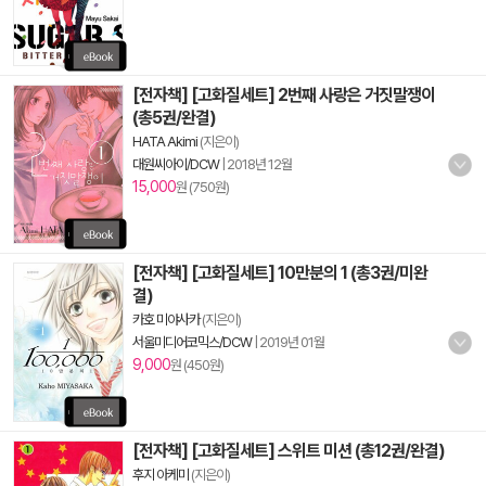
[전자책] [고화질세트] 2번째 사랑은 거짓말쟁이
(총5권/완결)
HATA Akimi
(지은이)
대원씨아이/DCW
|
2018년 12월
15,000
원 (750원)
[전자책] [고화질세트] 10만분의 1 (총3권/미완
결)
카호 미야사카
(지은이)
서울미디어코믹스/DCW
|
2019년 01월
9,000
원 (450원)
[전자책] [고화질세트] 스위트 미션 (총12권/완결)
후지 아케미
(지은이)