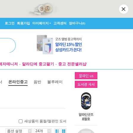
로그인
회원가입
마이페이지
고객센터
장바구니
(0)
매자매니저
알라딘에 중고팔기
중고 전문셀러샵
알라딘 us
서
온라인중고
음반
블루레이
도서관 사서
새상품이 품절/절판인 도서
옵션 설정
24개