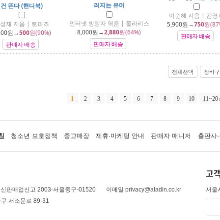
러지는 유머
건 뜬다 (핸디북)
이순혜 지음 | 김영
인터넷 방랑자 엮음 | 폴라리스
성재 지음 | 토파즈
5,900
원→
750
원(87
8,000
원→
2,880
원(64%)
800
원→
500
원(90%)
판매자 배송
판매자 배송
판매자 배송
전체선택
장바구
1
2
3
4
5
6
7
8
9
10
11~20
침
청소년 보호정책
중고매장
제휴·마케팅 안내
판매자 매니저
출판사·
고객
신판매업신고 2003-서울중구-01520
이메일 privacy@aladin.co.kr
서울시
구 서소문로 89-31