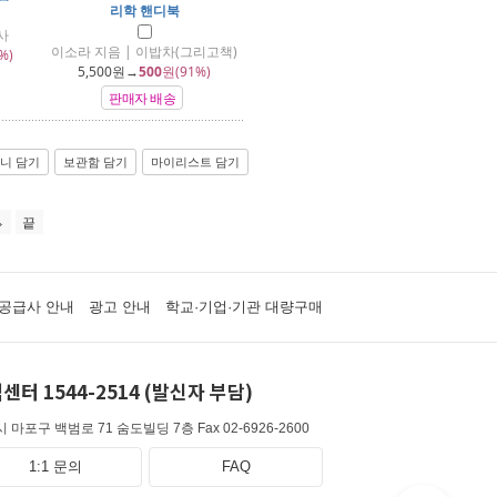
리학 핸디북
사
이소라 지음 | 이밥차(그리고책)
%)
5,500
원→
500
원(91%)
판매자 배송
니 담기
보관함 담기
마이리스트 담기
끝
공급사 안내
광고 안내
학교·기업·기관 대량구매
센터 1544-2514 (발신자 부담)
 마포구 백범로 71 숨도빌딩 7층
Fax 02-6926-2600
1:1 문의
FAQ