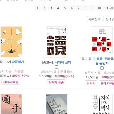
1
2
3
4
5
6
7
8
9
10
11~20
전체선택
장바구
[중고-중]
기생충, 우리들
[중고-상]
땅콩일기
[중고-상]
서재에 살다
된 동반자
쩡찌 지음 | 아침달
박철상 지음 | 문학동네
정준호 지음 | 후마
000
원→
6,890
원(59%)
17,000
원→
9,000
원(47%)
13,500
원→
800
원(9
판매자 배송
판매자 배송
최저가
판매자 배