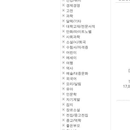
건강/취미
경제경영
고전
과학
달력/기타
대학교재/전문서적
만화/라이트노벨
사회과학
소설/시/희곡
수험서/자격증
어린이
에세이
여행
역사
예술/대중문화
외국어
요리/살림
17,
유아
인문학
자기계발
잡지
장르소설
전집/중고전집
종교/역학
좋은부모