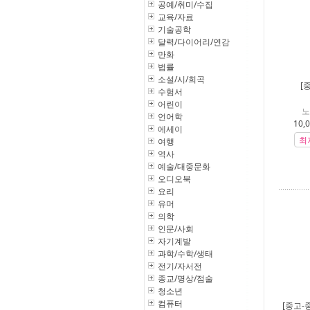
공예/취미/수집
교육/자료
기술공학
달력/다이어리/연감
만화
법률
소설/시/희곡
[
수험서
어린이
노
언어학
10,
에세이
최
여행
역사
예술/대중문화
오디오북
요리
유머
의학
인문/사회
자기계발
과학/수학/생태
전기/자서전
종교/명상/점술
청소년
컴퓨터
[중고-