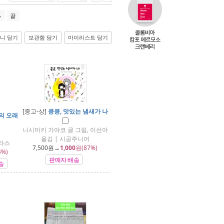
끝
니 담기
보관함 담기
마이리스트 담기
[중고-상]
킁킁, 맛있는 냄새가 나
의 오래
니시마키 가야코 글 그림, 이선아
옮김 | 시공주니어
니타스
7,500
원→
1,000
원(87%)
4%)
판매자 배송
송