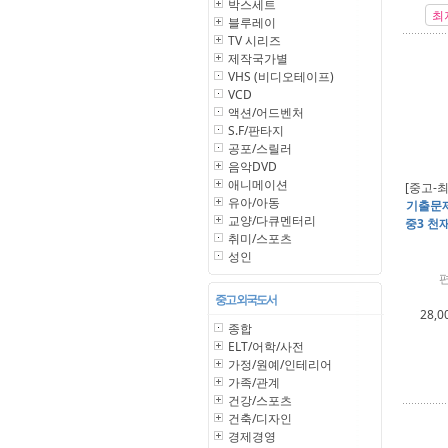
박스세트
최
블루레이
TV 시리즈
제작국가별
VHS (비디오테이프)
VCD
액션/어드벤처
S.F/판타지
공포/스릴러
음악DVD
애니메이션
[중고-
유아/아동
기출문제
교양/다큐멘터리
중3 천재
취미/스포츠
성인
중고 외국도서
28,0
종합
ELT/어학/사전
가정/원예/인테리어
가족/관계
건강/스포츠
건축/디자인
경제경영