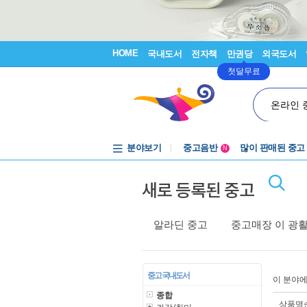
HOME
국내도서
전자책
만권당
외국도서
첫달무료
온라인 
분야보기
중고음반
많이 판매된 중고
N
1천원부터
새로 등록된 중고
중고음반
알라딘 중고
중고매장 이 광
중고 국내도서
이 분야
종합
상품명