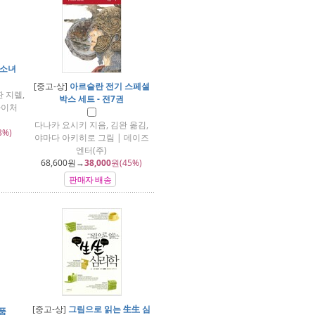
 소녀
[중고-상]
아르슬란 전기 스페셜
 지렐,
박스 세트 - 전7권
바이처
다나카 요시키 지음, 김완 옮김,
3%)
야마다 아키히로 그림 | 데이즈
엔터(주)
68,600
원→
38,000
원(45%)
판매자 배송
[중고-상]
그림으로 읽는 生生 심
품