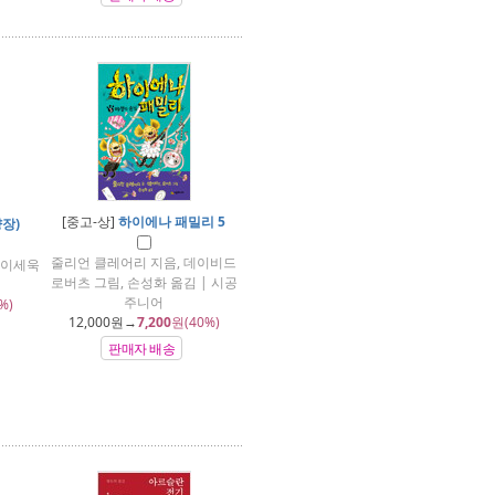
[중고-상]
하이에나 패밀리 5
양장)
줄리언 클레어리 지음, 데이비드
 이세욱
로버츠 그림, 손성화 옮김 | 시공
주니어
%)
12,000
원→
7,200
원(40%)
판매자 배송