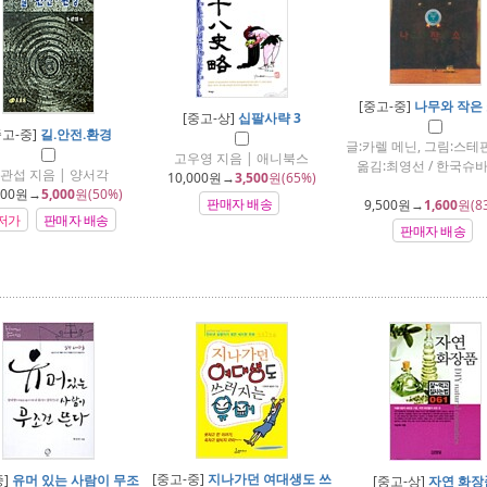
[중고-중]
나무와 작은
[중고-상]
십팔사략 3
중고-중]
길.안전.환경
글:카렐 메닌, 그림:스테판
고우영 지음 | 애니북스
옮김:최영선 / 한국슈
관섭 지음 | 양서각
10,000
원→
3,500
원(65%)
000
원→
5,000
원(50%)
판매자 배송
9,500
원→
1,600
원(8
저가
판매자 배송
판매자 배송
[중고-중]
지나가던 여대생도 쓰
중]
유머 있는 사람이 무조
[중고-상]
자연 화장