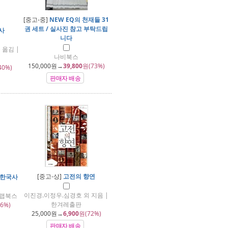
[중고-중]
NEW EQ의 천재들 31
권 세트 / 실사진 참고 부탁드립
사
니다
 옮김 |
나비북스
150,000
원→
39,800
원(73%)
40%)
판매자 배송
[중고-상]
고전의 향연
 한국사
이진경.이정우.심경호 외 지음 |
클랩북스
한겨레출판
6%)
25,000
원→
6,900
원(72%)
판매자 배송