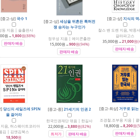
[중고-상]
국수 1
[중고-상]
지식의 역
[중고-상]
세상을 뒤흔든 특허전
쟁 승자는 누구인가
성동 지음 | 솔출판사
찰스 밴 도렌 지음, 박중서
000
원→
1,800
원(88%)
갈라파고스
정우성 지음 | 에이콘출판
35,000
원→
21,000
원(
판매자 배송
15,000
원→
900
원(94%)
판매자 배송
판매자 배송
[중고-최상]
거꾸로 읽는
상]
당신의 세일즈에 SPIN
[중고-중]
21세기의 인권 2
을 걸어라
조경철.조부용 지음 | 
한국인권재단 엮음 | 한길사
18,800
원→
8,200
원(5
 지음, 허스웨이트코리아
22,000
원→
3,880
원(82%)
옮김 | 김앤김북스
판매자 배송
최저가
판매자 배송
18,500
원