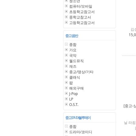
청소년
컴퓨터/모바일
초등학교참고서
중학교참고서
고등학교참고서
김
15,
중고 음반
종합
가요
국악
월드뮤직
재즈
종교/명상/기타
클래식
팝
해외구매
J-Pop
LP
O.S.T.
[중고-
중고 DVD/블루레이
닐 라컴
종합
드라마/코미디