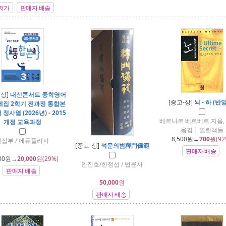
저가
판매자 배송
최상]
내신콘서트 중학영어
[중고-상]
뇌 - 하 (반
집 2학기 전과정 통합본
 정사열 (2026년) - 2015
베르나르 베르베르 지음,
개정 교육과정
옮김 | 열린책들
8,500
원→
700
원(92
편집부 / 에듀플라자
[중고-상]
석문의범釋門儀範
판매자 배송
00
원→
20,000
원(29%)
안진호/한정섭 / 법륜사
판매자 배송
50,000
원
판매자 배송