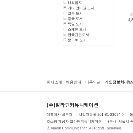
해외잡지
기타 언어권 도서
일본 도서
박
중국 도서
4,
독일 도서
스페인 도서
한국관련도서
문구/비도서
회사소개
채용안내
이용약관
개인정보처리방
(주)알라딘커뮤니케이션
대표이사 최우경
사업자등록 201-81-23094
통
호스팅 제공자 알라딘커뮤니케이션
(본사) 서울시 중
ⓒ Aladin Communication. All Rights Reserved.