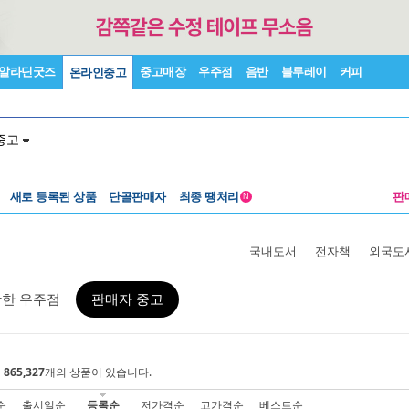
알라딘굿즈
중고매장
우주점
음반
블루레이
커피
온라인중고
중고
새로 등록된 상품
단골판매자
최종 땡처리
판
N
국내도서
전자책
외국도
활한 우주점
판매자 중고
에
865,327
개의 상품이 있습니다.
순
출시일순
등록순
저가격순
고가격순
베스트순