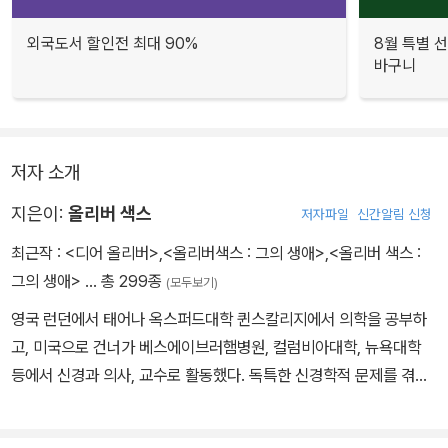
외국도서 할인전 최대 90%
8월 특별 선
바구니
저자 소개
지은이:
올리버 색스
저자파일
신간알림 신청
최근작 :
<디어 올리버>
,
<올리버색스 : 그의 생애>
,
<올리버 색스 :
그의 생애>
… 총 299종
(모두보기)
영국 런던에서 태어나 옥스퍼드대학 퀸스칼리지에서 의학을 공부하
고, 미국으로 건너가 베스에이브러햄병원, 컬럼비아대학, 뉴욕대학
등에서 신경과 의사, 교수로 활동했다. 독특한 신경학적 문제를 겪는
환자들의 사연을 따뜻하고 아름다운 언어로 담아 낸 《아내를 모자로
착각한 남자》 《화성의 인류학자》 《뮤지코필리아》 등이 많은 독자의