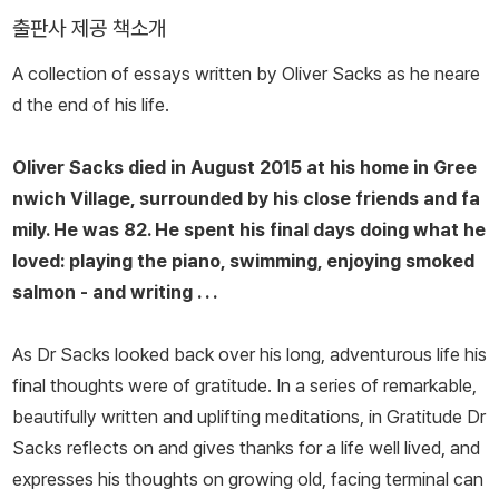
사랑을 받았다. 증상과 병명으로 환자를 분류하기보다, 그들 각자가
출판사 제공 책소개
세상을 인식하고 경험하는 고유한 방식을 포착하고자 한 색스의 기록
A collection of essays written by Oliver Sacks as he neare
은 인간 뇌에 관한 현대의학의 이해를 바꾸었다는 평가를 받는다. 《뉴
d the end of his life.
욕타임스》로부터 “의학계의 계관시인”이라는 칭호를 얻었고, 록펠러
대학에서 탁월한 과학 저술가에게 수여하는 루이스토머스상을 수상
Oliver Sacks died in August 2015 at his home in Gree
했다. 2015년 안암이 간으로 전이되어 세상을 떠나기 전까지 10여
nwich Village, surrounded by his close friends and fa
년간 친구이자 동료 과학자인 수전 배리와 이 책에 실린 편지들을 주
mily. He was 82. He spent his final days doing what he
고받았다.
loved: playing the piano, swimming, enjoying smoked
salmon - and writing . . .
As Dr Sacks looked back over his long, adventurous life his
final thoughts were of gratitude. In a series of remarkable,
beautifully written and uplifting meditations, in
Gratitude
Dr
Sacks reflects on and gives thanks for a life well lived, and
expresses his thoughts on growing old, facing terminal can