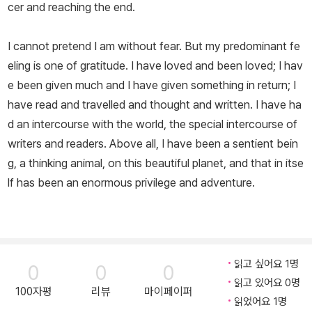
cer and reaching the end.
I cannot pretend I am without fear. But my predominant fe
eling is one of gratitude. I have loved and been loved; I hav
e been given much and I have given something in return; I
have read and travelled and thought and written. I have ha
d an intercourse with the world, the special intercourse of
writers and readers. Above all, I have been a sentient bein
g, a thinking animal, on this beautiful planet, and that in itse
lf has been an enormous privilege and adventure.
읽고 싶어요 1명
0
0
0
읽고 있어요 0명
100자평
리뷰
마이페이퍼
읽었어요 1명