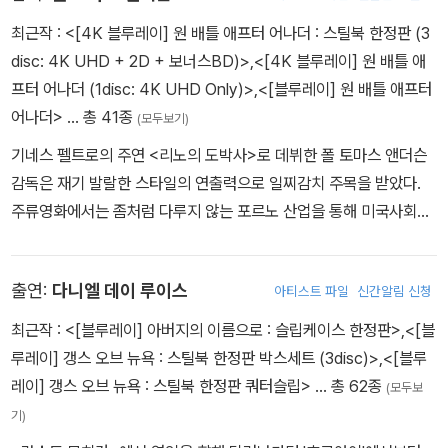
을 찾아와 자신을 '신의 축복자'로 소개하길 원하고 다니엘은 이를 수
최근작 :
<[4K 블루레이] 원 배틀 애프터 어나더 : 스틸북 한정판 (3
락한다. 하지만 준공식날 다니엘은 엘라이와 했던 말을 무시하는데…
disc: 4K UHD + 2D + 보너스BD)>
,
<[4K 블루레이] 원 배틀 애
프터 어나더 (1disc: 4K UHD Only)>
,
<[블루레이] 원 배틀 애프터
어나더>
… 총 41종
(모두보기)
기네스 펠트로의 주연 <리노의 도박사>로 데뷔한 폴 토마스 앤더슨
감독은 재기 발랄한 스타일의 연출력으로 일찌감치 주목을 받았다.
주류영화에서는 좀처럼 다루지 않는 포르노 산업을 통해 미국사회를
우회적으로 비판안 <부기 나이트>로 아카데미 3개 부분에 노미네이
트 되었고, 세번째 영화 <매그놀리아>로 전세계적 호평을 받았다. 그
출연:
다니엘 데이 루이스
아티스트 파일
신간알림 신청
가 이번엔 전작들의 무겁고 어두운 분위기를 벗어나 선보인 <펀치 드
렁크 러브>. 그는 여기서 감독, 각본, 제작까지 겸했고 보는 이로 하여
최근작 :
<[블루레이] 아버지의 이름으로 : 슬립케이스 한정판>
,
<[블
금 사라에 빠지고 싶어지게 만든 이 영화에 칸은 기꺼이 감독상을 내
루레이] 갱스 오브 뉴욕 : 스틸북 한정판 박스세트 (3disc)>
,
<[블루
주었다.
레이] 갱스 오브 뉴욕 : 스틸북 한정판 쿼터슬립>
… 총 62종
(모두보
기)