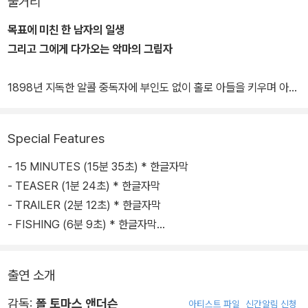
줄거리
목표에 미친 한 남자의 일생
그리고 그에게 다가오는 악마의 그림자
1898년 지독한 알콜 중독자에 부인도 없이 홀로 아들을 키우며 아무
도 거들떠 보지 않는 황무지 사막 한가운데서 금을 캐는 다니엘 플레
인뷰는 무일푼의 광부다. 어느 날 이곳에서 그는 석유 유전을 발굴하
Special Features
면서 일확천금의 행운을 누리게 된다. 야심 찬 석유 개발과 함께 시작
된 그의 야망과 꿈은 어느새 탐욕과 폭력으로 바뀌게 되고, 쉴새 없이
- 15 MINUTES (15분 35초) * 한글자막
샘솟는 석유와는 반대로 아들과 친구 사이에는 사랑과 존경, 희망, 믿
- TEASER (1분 24초) * 한글자막
음 등이 사라져만 간다.
- TRAILER (2분 12초) * 한글자막
- FISHING (6분 9초) * 한글자막
어느 날 다니엘을 찾아온 소년 엘라이 선데이는 그에게 유전이 있는
- HAIRCUT/INTERRUPTED HYMN (3분 12초) * 한글자막
곳을 알려주고 자신 아버지 소유의 땅을 구입하라고 조언한다. 아들
- DAILIES GONE WILD (2분 48초) * 한글자막
출연 소개
과 함께 엘라이의 집을 방문한 다니엘은 그 곳에 엄청난 양의 석유가
- THE STORY OF PETROLEUM (25분 44초) * 한글자막
있음을 알게 되고 엘라이 아버지의 땅을 매입한다. 엘라이는 다니엘
감독:
폴 토마스 앤더슨
아티스트 파일
신간알림 신청