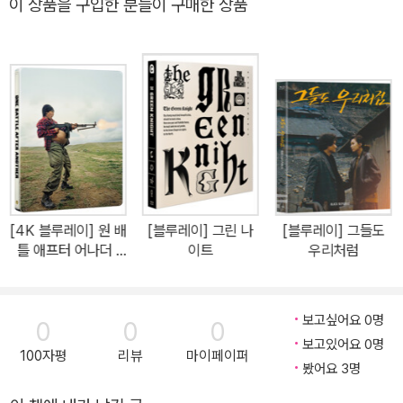
이 상품을 구입한 분들이 구매한 상품
까지 익히는 열정을 보여 주변의 귀감이 되기도 했다. 또한 이 영화에
었으나 원래 일라이 역을 하기로 한 배우가 다니엘 데이 루이스를 감
서는 춤과 노래를 최초로 선보이며 또 한번 새로운 변신을 꾀했다.
당하지 못하고 하차해버리는 바람에 그에게 쌍둥이 역이 돌아가게 된
것이라고 한다.
[4K 블루레이] 원 배
[블루레이] 그린 나
[블루레이] 그들도
틀 애프터 어나더 :
이트
우리처럼
스틸북 한정판 (3dis
c: 4K UHD + 2D
+ 보너스BD)
보고싶어요 0명
0
0
0
보고있어요 0명
100자평
리뷰
마이페이퍼
봤어요 3명