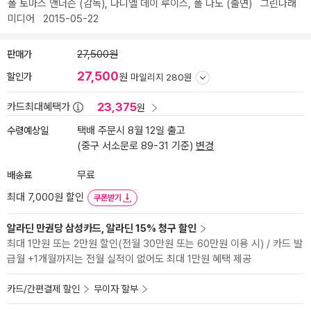
폴 토마스 앤더슨
(감독),
다니엘 데이 루이스
,
폴 다노
(출연)
그린나래
미디어
2015-05-22
판매가
27,500원
27,500
할인가
원
마일리지 280원
23,375
카드최대혜택가
원
수령예상일
택배 주문시 8월 12일 출고
(중구 서소문로 89-31 기준)
변경
배송료
무료
최대 7,000원 할인
쿠폰받기
알라딘 만권당 삼성카드, 알라딘 15% 청구 할인
최대 1만원 또는 2만원 할인(전월 30만원 또는 60만원 이용 시) / 카드 발
급월 +1개월까지는 전월 실적이 없어도 최대 1만원 혜택 제공
카드/간편결제 할인
무이자 할부