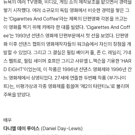
뉴욕의 여러 TV영화, 비디오, 게임 쇼의 제작보조를 맡으면서 경력을
쌓기 시작했다. 여러 소규모의 독립 영화에서 비슷한 경력을 쌓은 그
는 'Cigarettes And Coffee'라는 제목의 단편영화 각본을 쓰고는
이 영화를 찍기 위해 카메라 한 대를 빌렸다. 'Cigarettes And Coff
ee'는 1993년 선댄스 영화제 단편부문에서 첫 선을 보였다. 단편영
화 이후 선댄스 협회의 영화제작자들의 워크숍에서 자신의 장점을 개
발할 수 있었다. 그리고 그 결실은 필립 베이커 홀, 존 C. 레일리, 기네
스 펠트로, 필립 세이머 호프만 그리고 사뮤엘 L.잭슨을 기용한 'HAR
D EIGHT'이었는데, 이 작품은 1996년 선댄스 영화제와 1996년 칸
느 영화제에서 상영되었다. 27세에 연출한 두번째 작품 〈부기나이
트〉는, 비평가상과 각종 영화제를 휩쓸며 '제2의 타란티노'로 불리며
주목을 받았다.
배우
다니엘 데이 루이스
(Daniel Day-Lewis)