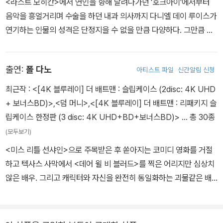
<라스트 모히칸>에서 연인을 향해 달려나가던 '호크아이'에서부터
음악을 흥얼거리며 수술을 하던 내과 의사까지 다니엘 데이 루이스가
연기하는 인물의 성격은 단정지을 수 없을 만큼 다양하다. 그만큼 그
는 다양한 캐릭터를 맡아왔다. 그리고 그는 캐릭터의 내면으로 철저
히 녹아 들어간다. 대부분의 헐리웃 감독들이 다니엘 데이 루이스를
출연:
폴 다노
아티스트 파일
신간알림 신청
탐내는 것은 바로 이 철저함 때문이다. 철두철미 연구하고 집요하게
분석한다. 그리고 완벽하게 연기해낸다. 영국 런던의 상류층 출신인
최근작 :
<[4K 블루레이] 더 배트맨 : 슬립케이스 (2disc: 4K UHD
그가 영화계와 인연을 맺은 계기는 연극이었다. 젊은 시절 세계적인
+ 보너스BD)>
,
<덤 머니>
,
<[4K 블루레이] 더 배트맨 : 리패키지 슬
수준의 영국 국립극단에서 '햄릿'을 연기하는 그의 모습을 본 존 슐레
립케이스 한정판 (3 disc: 4K UHD+BD+보너스BD)>
… 총 30종
진저 감독은 그 자리에서 그를 캐스팅한다. 이로써 영화계에 첫발을
(모두보기)
디딘 데이 루이스는 연극에서 다져진 연기력으로 영화 내에서 빛을
<미스 리틀 선샤인>으로 주목받은 후 쏟아지는 코미디 영화를 거절
발하기 시작하고, 전세계 영화팬들을 사로잡기 시작한다. 맡은 역을
하고 텍사스 사막에서 <데어 윌 비 블러드>를 찍은 어리지만 심상치
위해서라면 그 어떤 도전도 두려워하지 않는 메소드 연기의 귀재 다
않은 배우. 그리고 캐릭터와 자신을 완전히 동일화하는 괴물같은 배
니엘 데이 루이스. <나의 왼발>와 <데어 윌 비 블러드>로 아카데미
우 다니엘 데이 루이스를 상대로 <데어 윌 비 블러드>에서 배짱 두둑
2관왕에 오르며 연기력을 인정받은 바 있으며, 2009년 <나인>에서
한 연기를 선보이며 깊은 인상을 남기게 된다. 실은 원래 <데어 윌 비
는 '귀도' 캐릭터를 위해 이탈리아 어를 유창하게 구사할 수 있는 수준
블러드>에서 일라이의 형 역할로 딱 한 장면에만 출연하기로 되어 있