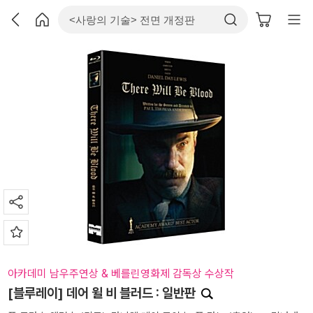
아카데미 남우주연상 & 베를린영화제 감독상 수상작
[블루레이] 데어 윌 비 블러드 : 일반판