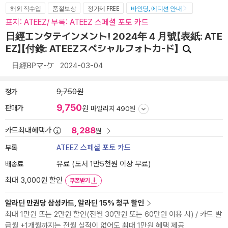
해외 직수입
품절보상
정가제 FREE
바인딩, 에디션 안내
표지: ATEEZ/ 부록: ATEEZ 스페셜 포토 카드
日經エンタテインメント! 2024年 4 月號【表紙: ATE
EZ】【付錄: ATEEZスペシャルフォトカ-ド】
日經BPマ-ケ
2024-03-04
정가
9,750원
9,750
판매가
원
마일리지 490원
8,288
카드최대혜택가
원
부록
ATEEZ 스페셜 포토 카드
배송료
유료 (도서 1만5천원 이상 무료)
최대 3,000원 할인
쿠폰받기
알라딘 만권당 삼성카드, 알라딘 15% 청구 할인
최대 1만원 또는 2만원 할인(전월 30만원 또는 60만원 이용 시) / 카드 발
급월 +1개월까지는 전월 실적이 없어도 최대 1만원 혜택 제공