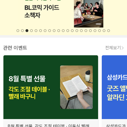
관련 이벤트
전체보기
8월 특별 선물. 각도 조절 테이블 · 이동식 빨래
삼성카드가 