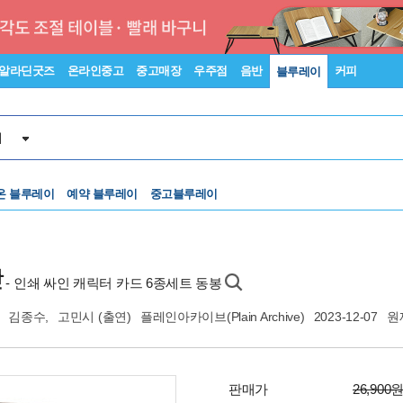
알라딘굿즈
온라인중고
중고매장
우주점
음반
커피
블루레이
이
온 블루레이
예약 블루레이
중고블루레이
판
- 인쇄 싸인 캐릭터 카드 6종세트 동봉
김종수
,
고민시
(출연)
플레인아카이브(Plain Archive)
2023-12-07
원제
판매가
26,900