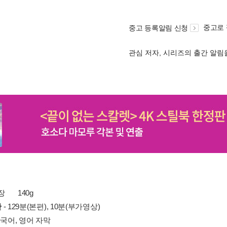
중고로
중고 등록알림 신청
관심 저자, 시리즈의 출간 알
 장
140g
간
- 129분(본편), 10분(부가영상)
한국어, 영어 자막