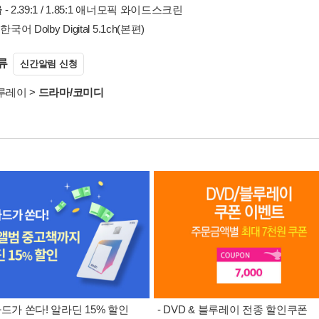
율
- 2.39:1 / 1.85:1 애너모픽 와이드스크린
 한국어 Dolby Digital 5.1ch(본편)
류
신간알림 신청
블루레이
>
드라마/코미디
카드가 쏜다! 알라딘 15% 할인
- DVD & 블루레이 전종 할인쿠폰