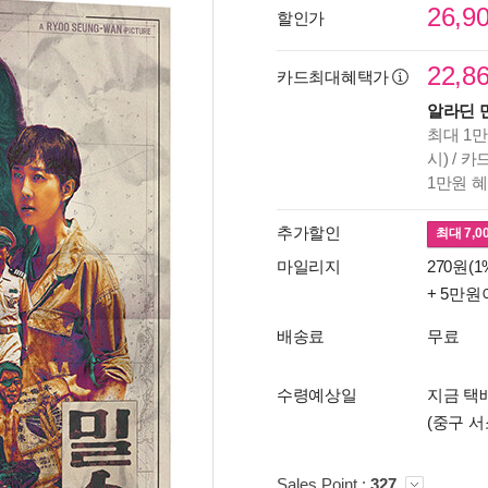
26,9
할인가
22,8
카드최대혜택가
알라딘 
최대 1만
시) / 
1만원 
추가할인
최대
7,0
마일리지
270원(1
+ 5만원
배송료
무료
수령예상일
지금 택배
(중구 서
Sales Point :
327