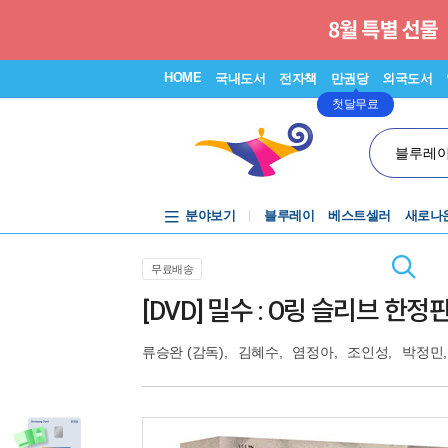
HOME
국내도서
전자책
만권당
외국도서
첫달무료
블루레
분야보기
블루레이
베스트셀러
새로나
무료배송
[DVD] 밀수 : O링 슬리브 한정
류승완
(감독),
김혜수
,
염정아
,
조인성
,
박정민
,