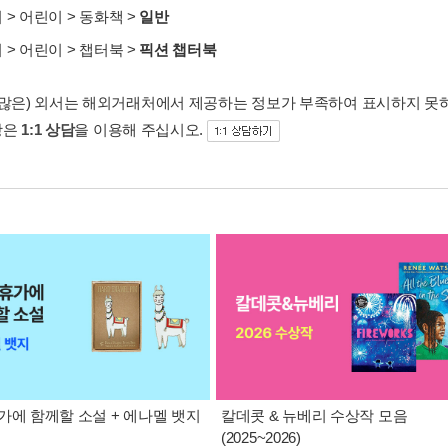
서
>
어린이
>
동화책
>
일반
서
>
어린이
>
챕터북
>
픽션 챕터북
 많은) 외서는 해외거래처에서 제공하는 정보가 부족하여 표시하지 못
항은
1:1 상담
을 이용해 주십시오.
가에 함께할 소설 + 에나멜 뱃지
칼데콧 & 뉴베리 수상작 모음
(2025~2026)