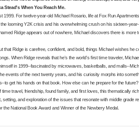
ca Stead's
When You Reach Me
.
st 1999. For twelve-year-old Michael Rosario, life at Fox Run Apartments
 the looming Y2K crisis and his overwhelming crush on his sixteen-year-o
named Ridge appears out of nowhere, Michael discovers there is more to l
out that Ridge is carefree, confident, and bold, things Michael wishes he 
ongs. When Ridge reveals that he's the world's first time traveler, Mich
imself in 1999--fascinated by microwaves, basketballs, and malls--Micha
the events of the next twenty years, and his curiosity morphs into somet
s
--to get his hands on that book. How else can he prepare for the future? Bu
f time travel, friendship, found family, and first loves, this thematically ri
 setting, and exploration of the issues that resonate with middle grade r
 for the National Book Award and Winner of the Newbery Medal.