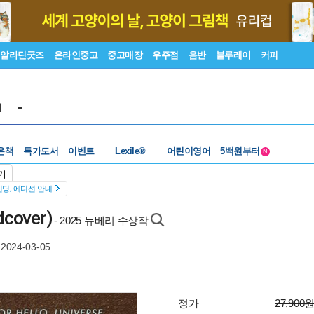
알라딘굿즈
온라인중고
중고매장
우주점
음반
블루레이
커피
서
수준별베스트
중고 외서
온책
특가도서
이벤트
Lexile®
어린이영어
5백원부터
N
수준별베스트
중고 외서
기
딩, 에디션 안내
rdcover)
- 2025 뉴베리 수상작
2024-03-05
정가
27,900