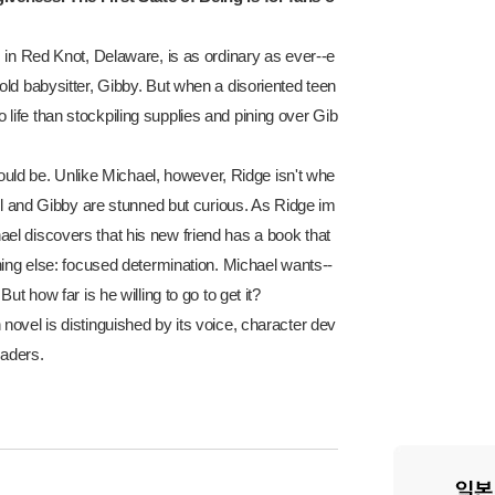
 in Red Knot, Delaware, is as ordinary as ever--e
ld babysitter, Gibby. But when a disoriented teen
ife than stockpiling supplies and pining over Gib
could be. Unlike Michael, however, Ridge isn't whe
ael and Gibby are stunned but curious. As Ridge im
el discovers that his new friend has a book that
hing else: focused determination. Michael wants--
t how far is he willing to go to get it?
ch novel is distinguished by its voice, character dev
eaders.