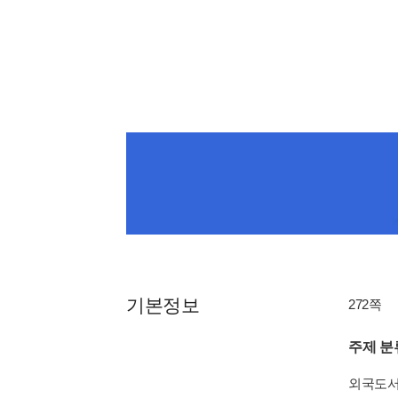
기본정보
272쪽
주제 분
외국도