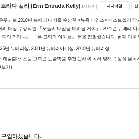
엔트라다 켈리
(Erin Entrada Kelly)
(지은이)
저자파일
신
 우주』로 2018년 뉴베리 대상을 수상한 <뉴욕 타임스> 베스트셀러 작
뉴베리 대상 수상작인 『오늘이 내일을 데려올 거야』, 2021년 뉴베리
바다의 라라니』, 『폰 크릭의 아이들』 등을 집필했습니다. 현재 미국
025년 뉴베리상, 2021년 뉴베리아너상, 2018년 뉴베리상
<캐슬힐>
,
<초등 고학년 논술학원 추천 문해력 독서 영재 수상작 필독서 
두보기)
도 구입하셨습니다.