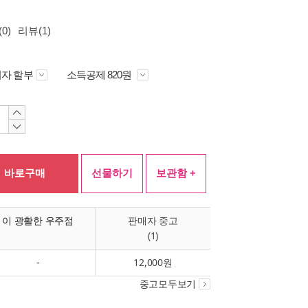
0)
리뷰(1)
자 할부
소득공제 820원
바로구매
선물하기
보관함 +
이 광활한 우주점
판매자 중고
(1)
-
12,000원
중고모두보기