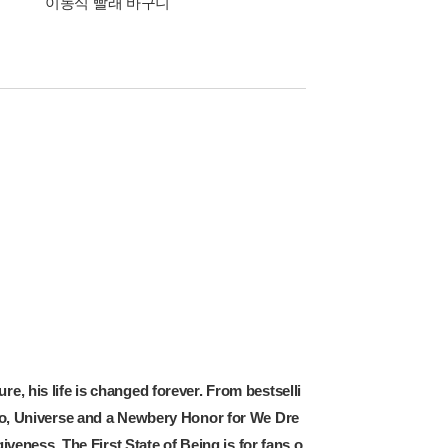
이동식 빨래 바구니
, his life is changed forever. From bestselli
o, Universe
and a Newbery Honor for
We Dre
rgiveness.
The First State of Being
is for fans o