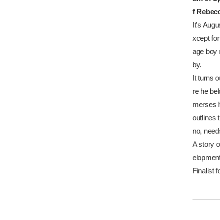
f Rebec
It's Augu
xcept for
age boy 
by.
It turns 
re he bel
merses h
outlines 
no,
need
A story o
elopment,
Finalist