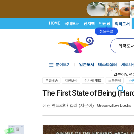
HOME
국내도서
전자책
만권당
외국도서
첫달무료
외국도
분야보기
일본도서
베스트셀러
새로나
일본어입력
무료배송
지연보상
정가제 FREE
소득공제
바인
The First State of Being (Ha
에린 엔트라다 켈리
(지은이)
Greenwillow Books