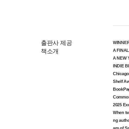
출판사 제공
WINNER
책소개
A FINA
A
NEW 
INDIE 
Chicago 
Shelf A
BookPag
Common 
2025 Exc
When twe
ng autho
am of S