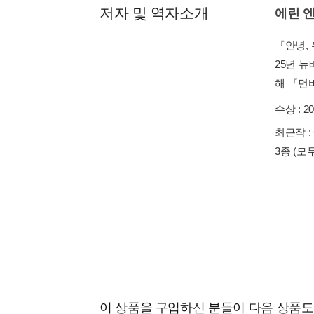
저자 및 역자소개
에린 
『안녕,
25년 
해 『먼
수상 :
2
최근작 :
3종
(모
이 상품을 구입하신 분들이 다음 상품