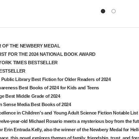
 OF THE NEWBERY MEDAL
LIST FOR THE 2024 NATIONAL BOOK AWARD
YORK TIMES
BESTSELLER
BESTSELLER
Public Library Best Fiction for Older Readers of 2024
wareness Best Books of
2024 for Kids and Teens
e Best Middle Grade of 2024
Sense Media Best Books of 2024
ellence in Children's and Young Adult Science Fiction Notable List
lve-year-old Michael Rosario meets a mysterious boy from the future
r Erin Entrada Kelly, also the winner of the Newbery Medal for
Hell
pace
, this novel explores themes of family, friendship, trust, and fo