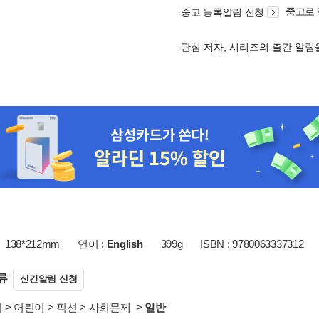
중고로
중고 등록알림 신청
관심 저자, 시리즈의 출간 알
138*212mm
언어 :
English
399g
ISBN : 9780063337312
류
신간알림 신청
서
>
어린이
>
픽션
>
사회문제
>
일반