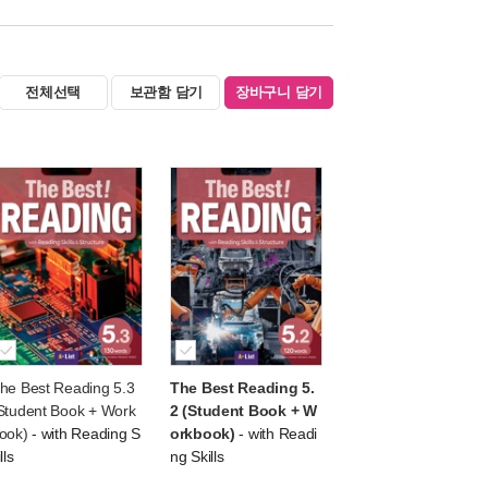
전체선택
보관함 담기
장바구니 담기
he Best Reading 5.3
The Best Reading 5.
Student Book + Work
2 (Student Book + W
ook)
- with Reading S
orkbook)
- with Readi
lls
ng Skills