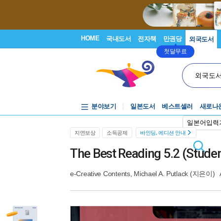
HOME
국내도서
전자책
만권당
외국도서
첫달무료
외국도
분야보기
일본도서
베스트셀러
새로나
일본어입력
지연보상
소득공제
바인딩, 에디션 안내
The Best Reading 5.2 (Stude
e-Creative Contents, Michael A. Putlack
(지은이)