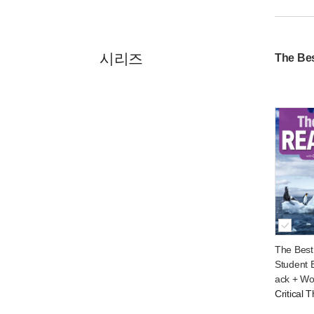
시리즈
The Be
The Best
Student 
ack + Wo
Critical 