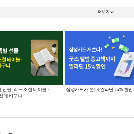
더보기
별 선물. 각도 조절 테이블 ·
삼성카드가 쏜다! 알라딘 15% 할인
빨래 바구니