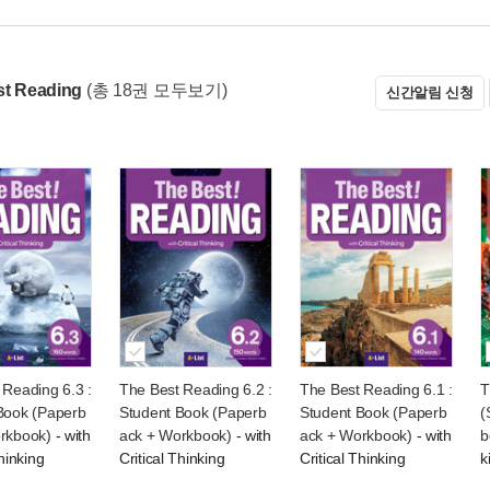
st Reading
(총 18권 모두보기)
신간알림 신청
 Reading 6.3 :
The Best Reading 6.2 :
The Best Reading 6.1 :
T
Book (Paperb
Student Book (Paperb
Student Book (Paperb
(
rkbook)
- with
ack + Workbook)
- with
ack + Workbook)
- with
b
Thinking
Critical Thinking
Critical Thinking
ki