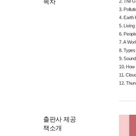
목차
2. The G
3. Pollu
4. Earth
5. Livin
6. Peopl
7. A Worl
8. Types
9. Sound
10. How
11. Clou
12. Thun
출판사 제공
책소개