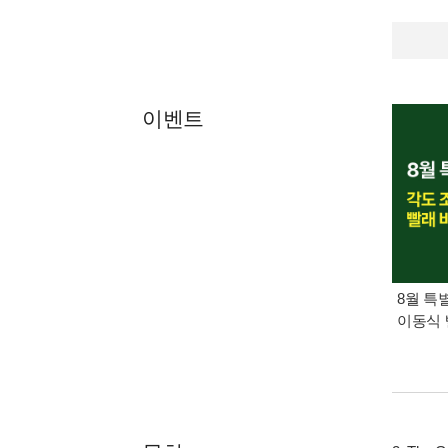
이벤트
8월 특
이동식 