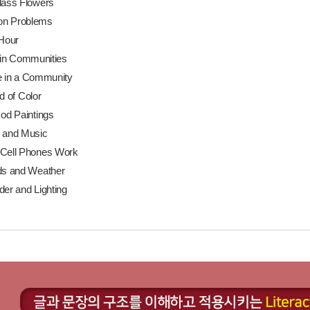
lass Flowers
tion Problems
 Hour
g in Communities
e in a Community
d of Color
 od Paintings
 and Music
 Cell Phones Work
ds and Weather
der and Lighting