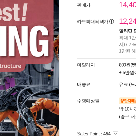
14,4
판매가
12,2
카드최대혜택가
알라딘 
최대 1만
시) / 
1만원 
마일리지
800원(5
+ 5만원
배송료
유료 (도
수령예상일
양탄자배
밤 10
(중구 서
Sales Point :
454