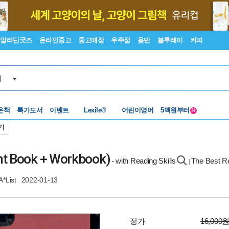
알라딘굿즈
온라인중고
중고매장
우주점
음반
블루레이
커피
서
수준별베스트
중고 외서
Lexile®
5백원부터
온책
특가도서
이벤트
어린이영어
수준별베스트
중고 외서
N
기
nt Book + Workbook)
- with Reading Skills
The Best R
|
A*List
2022-01-13
정가
16,000