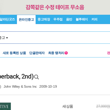
알라딘굿즈
중고매장
우주점
음반
블루레이
커피
온라인중고
중고
새로 등록된 상품
단골판매자
최종 땡처리
N
perback, 2nd)
)
John Wiley & Sons Inc
2009-10-19
새상품
27,000