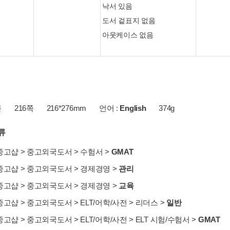
낙서 있음
도서 겉표지 없음
아웃케이스 없음
본
216쪽
216*276mm
언어 :
English
374g
류
중고샵
>
중고외국도서
>
수험서
>
GMAT
중고샵
>
중고외국도서
>
경제경영
>
관리
중고샵
>
중고외국도서
>
경제경영
>
교육
중고샵
>
중고외국도서
>
ELT/어학/사전
>
리더스
>
일반
중고샵
>
중고외국도서
>
ELT/어학/사전
>
ELT 시험/수험서
>
GMAT