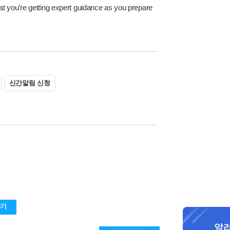
at you're getting expert guidance as you prepare
신간알림 신청
하기