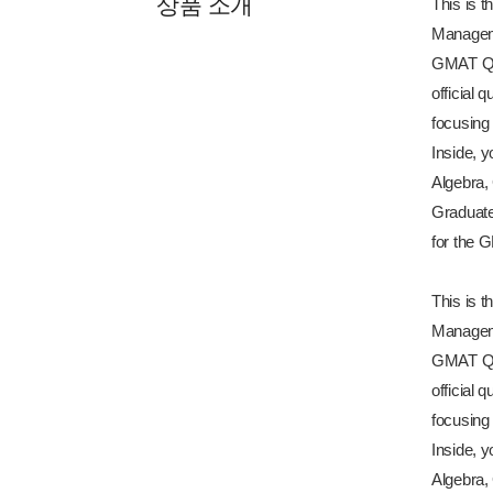
상품 소개
This is t
Manageme
GMAT Qua
official 
focusing 
Inside, y
Algebra, 
Graduate
for the
This is t
Manageme
GMAT Qua
official 
focusing 
Inside, y
Algebra, 