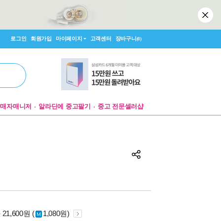
로그인
회원가입
마이페이지
고객센터
장바구니
(0)
판매자매니저
알라딘에 중고팔기
중고 전문셀러샵
원
21,600원 (
1,080원)