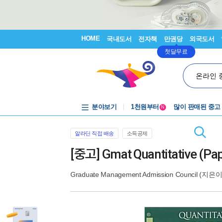
HOME
국내도서
전자책
만권당
외국도서
첫달무료
온라인 
중고음반
분야보기
1천원부터
많이 판매된 중고
N
중고음반
알라딘 직접 배송
소득공제
[중고] Gmat Quantitative (Pa
Graduate Management Admission Council
(지은이