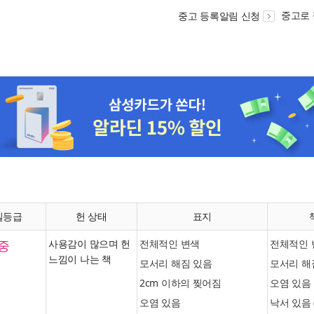
중고로
중고 등록알림 신청
질등급
헌 상태
표지
중
사용감이 많으며 헌
전체적인 변색
전체적인 
느낌이 나는 책
모서리 해짐 있음
모서리 해
2cm 이하의 찢어짐
오염 있음
오염 있음
낙서 있음 