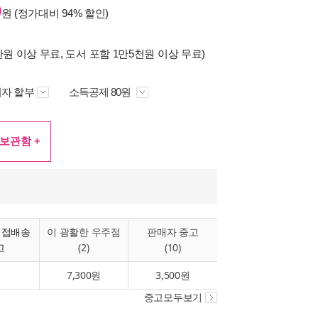
0
원 (정가대비
94%
할인)
만원 이상 무료, 도서 포함 1만5천원 이상 무료)
자 할부
소득공제 80원
보관함 +
직접배송
이 광활한 우주점
판매자 중고
고
(2)
(10)
7,300원
3,500원
중고모두보기