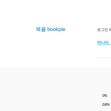
북플 bookple
로그인 
마니아
0%
0.6%