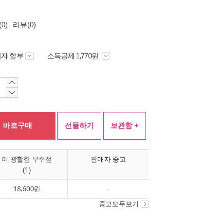
0)
리뷰(0)
자 할부
소득공제 1,770원
바로구매
선물하기
보관함 +
이 광활한 우주점
판매자 중고
(1)
18,600원
-
중고모두보기