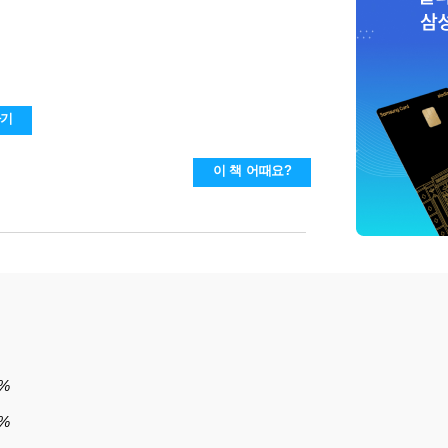
하기
이 책 어때요?
%
6%