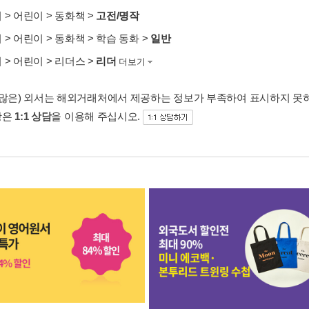
서
>
어린이
>
동화책
>
고전/명작
서
>
어린이
>
동화책
>
학습 동화
>
일반
서
>
어린이
>
리더스
>
리더
더보기
 많은) 외서는 해외거래처에서 제공하는 정보가 부족하여 표시하지 못
항은
1:1 상담
을 이용해 주십시오.