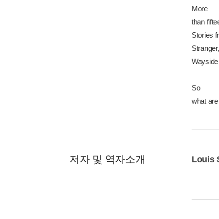
More
than fift
Stories 
Stranger
Wayside 
So
what are
저자 및 역자소개
Louis 