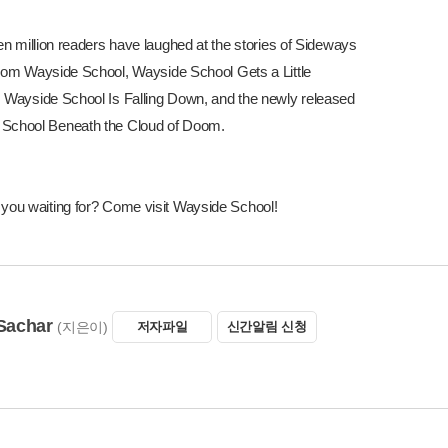
een million readers have laughed at the stories of
Sideways
from Wayside School
,
Wayside School Gets a Little
, Wayside School Is Falling Down,
and the newly released
School Beneath the Cloud of Doom
.
 you waiting for? Come visit Wayside School!
Sachar
(지은이)
저자파일
신간알림 신청