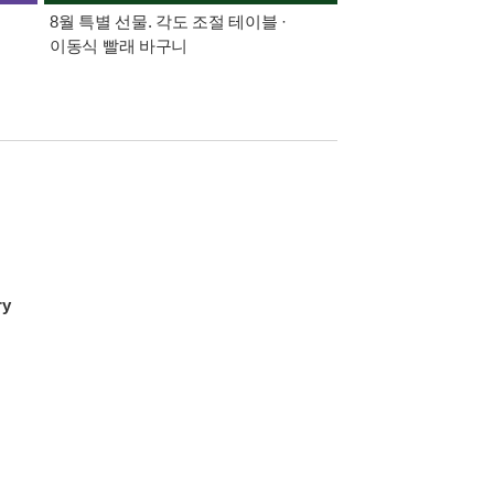
8월 특별 선물. 각도 조절 테이블 ·
삼성카드가 쏜다! 알라
이동식 빨래 바구니
ry