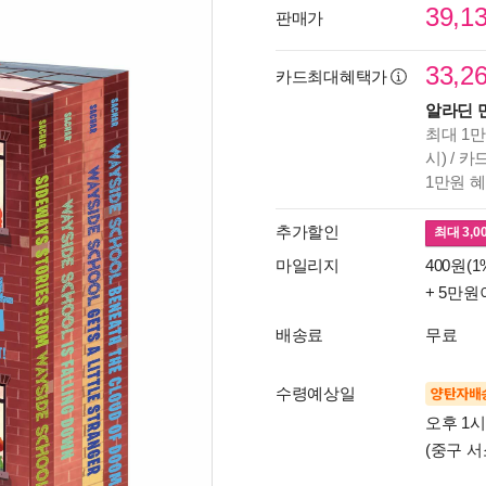
39,1
판매가
33,2
카드최대혜택가
알라딘 
최대 1만
시) / 
1만원 
추가할인
최대
3,0
마일리지
400원(1
+ 5만원
배송료
무료
수령예상일
양탄자배
오후 1
(중구 서