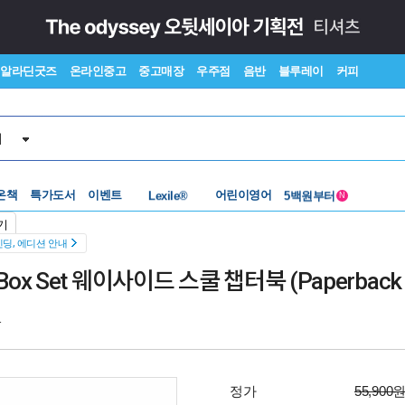
알라딘굿즈
온라인중고
중고매장
우주점
음반
블루레이
커피
서
수준별베스트
중고 외서
온책
특가도서
이벤트
Lexile®
어린이영어
5백원부터
N
수준별베스트
중고 외서
기
딩, 에디션 안내
ok Box Set 웨이사이드 스쿨 챕터북 (Paperback
1
정가
55,900