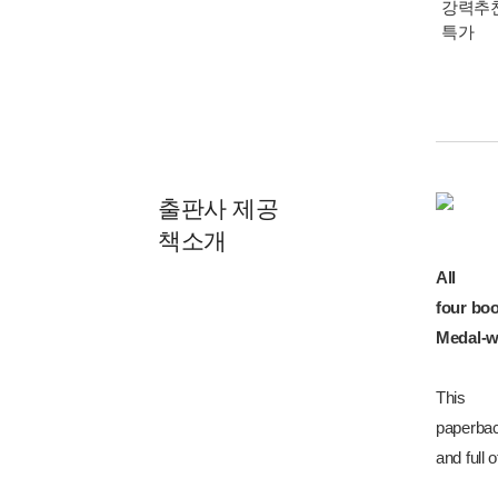
강력추천
특가
출판사 제공
책소개
All
four boo
Medal-wi
This
paperback
and full 