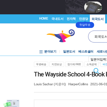
HOME
국내도서
전자책
만권당
외국도서
첫달무료
외국도
분야보기
일본도서
베스트셀러
새로나
일본어입력
무료배송
지연보상
정가제 FREE
소득공제
바인
The Wayside School 4-Bo
Louis Sachar
(지은이)
HarperCollins
2021-06-0