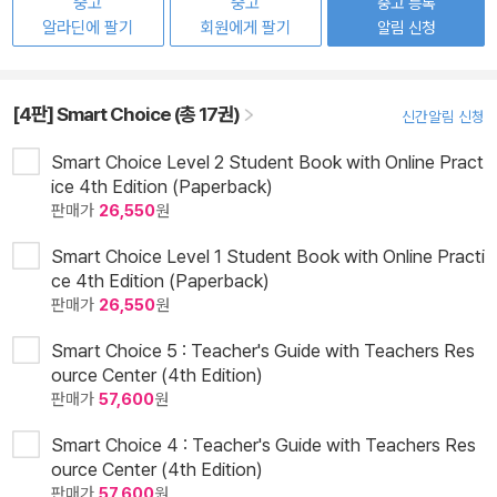
중고
중고
중고 등록
알라딘에 팔기
회원에게 팔기
알림 신청
[4판] Smart Choice (총 17권)
신간알림 신청
Smart Choice Level 2 Student Book with Online Pract
ice 4th Edition (Paperback)
판매가
26,550
원
Smart Choice Level 1 Student Book with Online Practi
ce 4th Edition (Paperback)
판매가
26,550
원
Smart Choice 5 : Teacher's Guide with Teachers Res
ource Center (4th Edition)
판매가
57,600
원
Smart Choice 4 : Teacher's Guide with Teachers Res
ource Center (4th Edition)
판매가
57,600
원