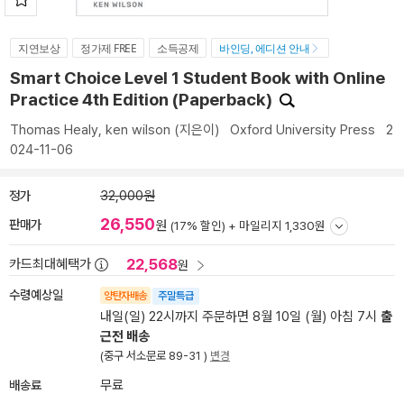
지연보상
정가제 FREE
소득공제
바인딩, 에디션 안내
Smart Choice Level 1 Student Book with Online
Practice 4th Edition (Paperback)
Thomas Healy
,
ken wilson
(지은이)
Oxford University Press
2
024-11-06
정가
32,000원
26,550
판매가
원
(17% 할인) +
마일리지 1,330원
22,568
카드최대혜택가
원
수령예상일
양탄자배송
주말특급
내일(일) 22시까지 주문하면 8월 10일 (월) 아침 7시
출
근전 배송
(중구 서소문로 89-31 )
변경
배송료
무료