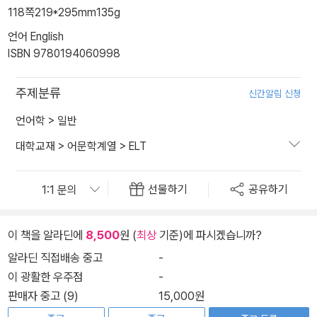
118쪽
219*295mm
135g
언어 English
ISBN 9780194060998
주제분류
신간알림 신청
언어학
>
일반
대학교재
>
어문학계열
>
ELT
선물하기
공유하기
이 책을 알라딘에
8,500
원 (
최상
기준)에 파시겠습니까?
알라딘 직접배송 중고
-
이 광활한 우주점
-
판매자 중고 (9)
15,000원