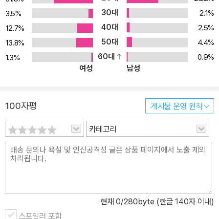
30대
2.1%
3.5%
40대
2.5%
12.7%
50대
4.4%
13.8%
60대
0.9%
1.3%
여성
남성
100자평
게시물 운영 원칙
카테고리
현재
0
/280byte (한글 140자 이내)
스포일러 포함