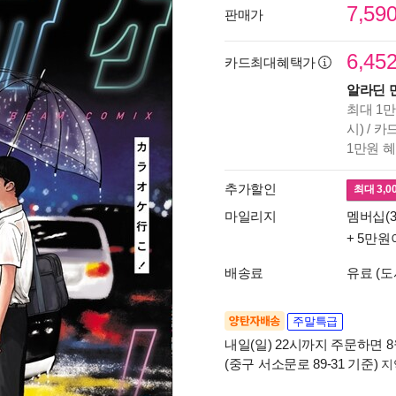
7,59
판매가
6,45
카드최대혜택가
알라딘 
최대 1만
시) / 
1만원 
추가할인
최대
3,0
마일리지
멤버십(3
+ 5만원
배송료
유료 (도
양탄자배송
주말특급
내일(일) 22시까지 주문하면 8월
(중구 서소문로 89-31 기준)
지