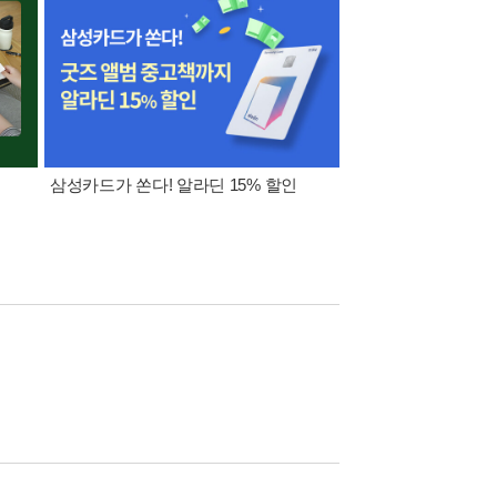
삼성카드가 쏜다! 알라딘 15% 할인
[외국도서 쿠폰] 1천원 /
5천원