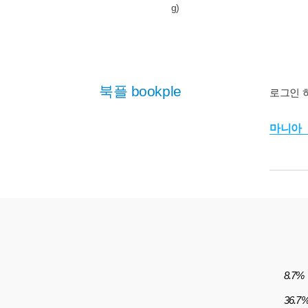
g)
북플 bookple
로그인 
마니아
8.7%
36.7