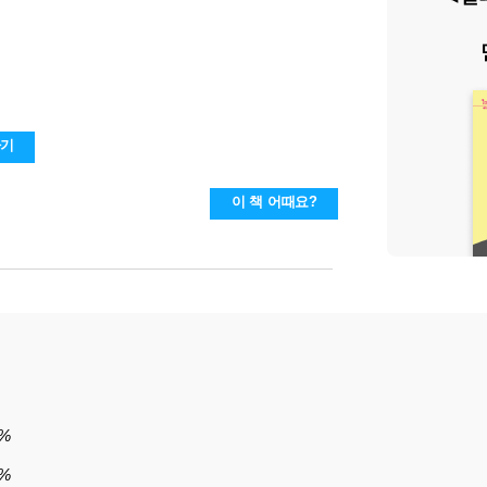
하기
이 책 어때요?
%
7%