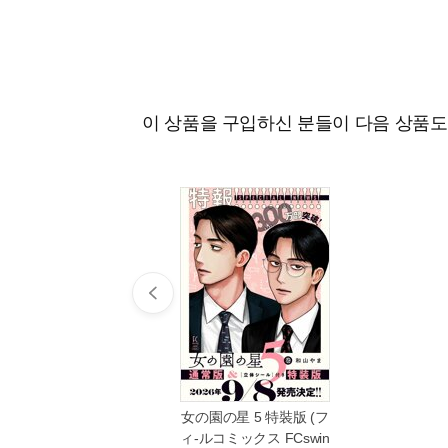
이 상품을 구입하신 분들이 다음 상품
女の園の星 5 特裝版 (フ
ィ-ルコミックス FCswin