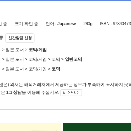
인 중
크기 확인 중
언어 :
Japanese
290g
ISBN : 9784047
류
신간알림 신청
서
>
일본 도서
>
코믹/게임
서
>
일본 도서
>
코믹/게임
>
코믹
>
일반코믹
서
>
일본 도서
>
코믹/게임
>
코믹
 많은) 외서는 해외거래처에서 제공하는 정보가 부족하여 표시하지 못
항은
1:1 상담
을 이용해 주십시오.