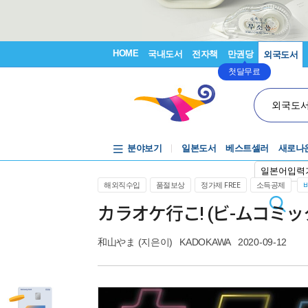
HOME
국내도서
전자책
만권당
외국도서
첫달무료
외국도
분야보기
일본도서
베스트셀러
새로나
일본어입력
해외직수입
품절보상
정가제 FREE
소득공제
カラオケ行こ! (ビ-ムコミック
和山やま
(지은이)
KADOKAWA
2020-09-12