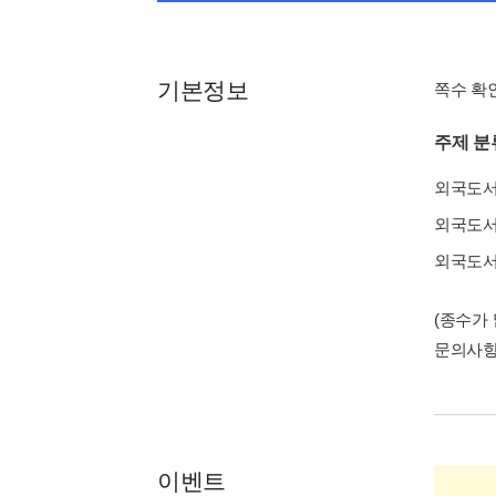
기본정보
쪽수 확
주제 분
외국도
외국도
외국도
(종수가
문의사
이벤트