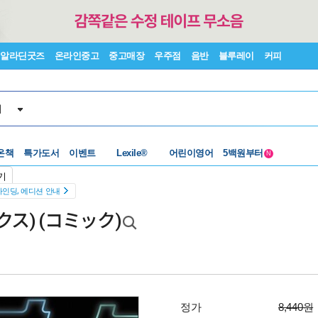
알라딘굿즈
온라인중고
중고매장
우주점
음반
블루레이
커피
서
수준별베스트
중고 외서
온책
특가도서
이벤트
Lexile®
어린이영어
5백원부터
N
수준별베스트
중고 외서
기
바인딩, 에디션 안내
ス) (コミック)
정가
8,440원