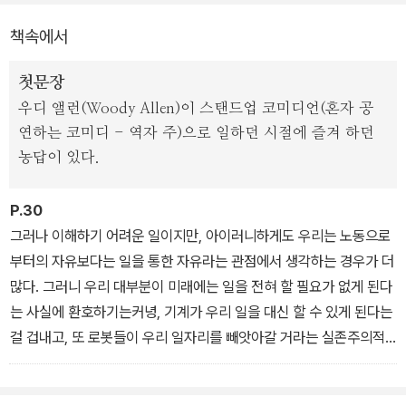
동의 과거와 현재에 대한 이해, 정치와 노동과의 관계, 기본소득과 사
책속에서
회복지에 관한 고찰, 그리고 노동 없는 미래에 대한 긍정적 견해가 필
요하다고 강조한다.
첫문장
우디 앨런(Woody Allen)이 스탠드업 코미디언(혼자 공
연하는 코미디 - 역자 주)으로 일하던 시절에 즐겨 하던
농답이 있다.
P.30
그러나 이해하기 어려운 일이지만, 아이러니하게도 우리는 노동으로
부터의 자유보다는 일을 통한 자유라는 관점에서 생각하는 경우가 더
많다. 그러니 우리 대부분이 미래에는 일을 전혀 할 필요가 없게 된다
는 사실에 환호하기는커녕, 기계가 우리 일을 대신 할 수 있게 된다는
걸 겁내고, 또 로봇들이 우리 일자리를 빼앗아갈 거라는 실존주의적
두려움을 갖는 것도 무리는 아니다. 그러니까 우리는 지금 아주 양면
적인 태도를 보이고 있는 것이다.