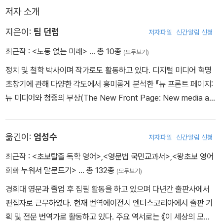
저자 소개
지은이:
팀 던럽
저자파일
신간알림 신청
최근작 :
<노동 없는 미래>
… 총 10종
(모두보기)
정치 및 철학 박사이며 작가로도 활동하고 있다. 디지털 미디어 혁명
초창기에 관해 다양한 각도에서 흥미롭게 분석한 『뉴 프론트 페이지:
뉴 미디어와 청중의 부상(The New Front Page: New media an
d the rise of the audience)』으로 호평을 받은바 있다. 지금까지
미국과 호주에서 정책과 미디어, 일의 미래 등에 관해 광범위한 저술
옮긴이:
엄성수
저자파일
신간알림 신청
및 방송 활동을 해왔으며 현재 호주 멜버른에서 아내 타냐, 아들 노아
와 함께 살고 있다.
최근작 :
<초보탈출 독학 영어>
,
<영문법 국민교과서>
,
<왕초보 영어
회화 누워서 말문트기>
… 총 132종
(모두보기)
경희대 영문과 졸업 후 집필 활동을 하고 있으며 다년간 출판사에서
편집자로 근무하였다. 현재 번역에이전시 엔터스코리아에서 출판 기
획 및 전문 번역가로 활동하고 있다. 주요 역서로는 《이 세상의 모든