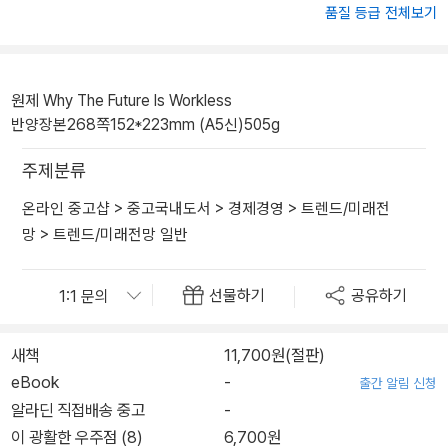
품질 등급 전체보기
원제 Why The Future Is Workless
반양장본
268쪽
152*223mm (A5신)
505g
주제분류
온라인 중고샵
>
중고국내도서
>
경제경영
>
트렌드/미래전
망
>
트렌드/미래전망 일반
선물하기
공유하기
새책
11,700원(절판)
eBook
-
출간 알림 신청
알라딘 직접배송 중고
-
이 광활한 우주점 (8)
6,700원