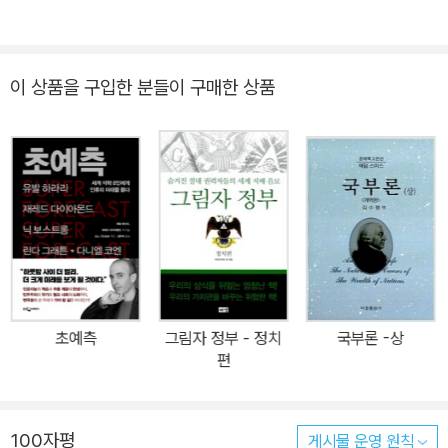
고래 이야기》, 《지능의 재발견》, 《창조하는 뇌》, 《음식으로 보는 미
래 과학》 등이 있다.
이 상품을 구입한 분들이 구매한 상품
초예측
그림자 정부 - 정치
국부론 -상
편
100자평
게시물 운영 원칙