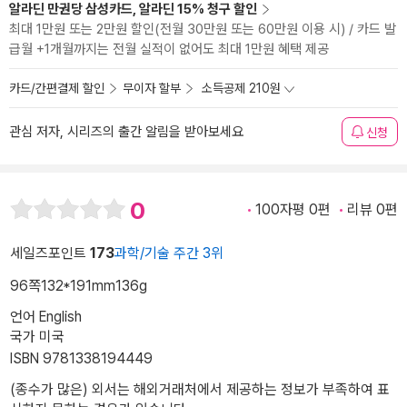
알라딘 만권당 삼성카드, 알라딘 15% 청구 할인
최대 1만원 또는 2만원 할인(전월 30만원 또는 60만원 이용 시) / 카드 발
급월 +1개월까지는 전월 실적이 없어도 최대 1만원 혜택 제공
카드/간편결제 할인
무이자 할부
소득공제 210원
관심 저자, 시리즈의 출간 알림을 받아보세요
신청
0
100자평 0편
리뷰 0편
세일즈포인트
173
과학/기술 주간 3위
96쪽
132*191mm
136g
언어 English
국가 미국
ISBN 9781338194449
(종수가 많은) 외서는 해외거래처에서 제공하는 정보가 부족하여 표