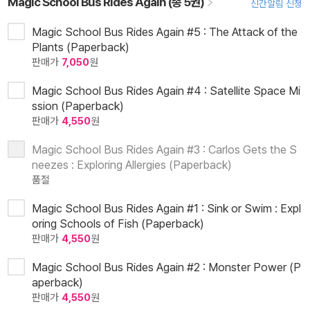
Magic School Bus Rides Again (총 5권)
신간알림 신청
Magic School Bus Rides Again #5 : The Attack of the
Plants (Paperback)
판매가
7,050
원
Magic School Bus Rides Again #4 : Satellite Space Mi
ssion (Paperback)
판매가
4,550
원
Magic School Bus Rides Again #3 : Carlos Gets the S
neezes : Exploring Allergies (Paperback)
품절
Magic School Bus Rides Again #1 : Sink or Swim : Expl
oring Schools of Fish (Paperback)
판매가
4,550
원
Magic School Bus Rides Again #2 : Monster Power (P
aperback)
판매가
4,550
원