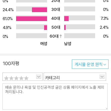
20대
0%
0%
30대
0%
24.4%
40대
7.3%
61.0%
50대
2.4%
4.9%
60대
0%
0%
여성
남성
100자평
게시물 운영 원칙
카테고리