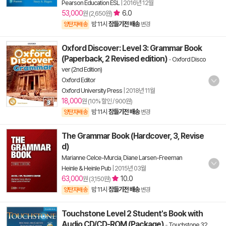
Pearson Education ESL
|
2016년 12월
53,000
6.0
원 (2,650원)
밤 11시
잠들기전 배송
양탄자배송
변경
Oxford Discover: Level 3: Grammar Book
(Paperback, 2 Revised edition)
-
Oxford Disco
ver (2nd Edition)
Oxford Editor
Oxford University Press
|
2018년 11월
18,000
원 (10% 할인 / 900원)
밤 11시
잠들기전 배송
양탄자배송
변경
The Grammar Book (Hardcover, 3, Revise
d)
Marianne Celce-Murcia
,
Diane Larsen-Freeman
Heinle & Heinle Pub
|
2015년 03월
63,000
10.0
원 (3,150원)
밤 11시
잠들기전 배송
양탄자배송
변경
Touchstone Level 2 Student's Book with
Audio CD/CD-ROM (Package)
-
Touchstone 32