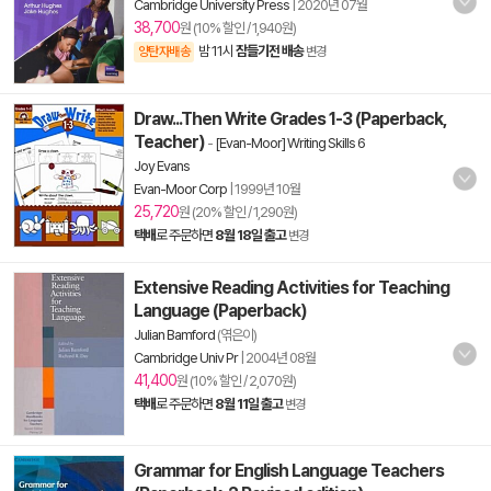
Cambridge University Press
|
2020년 07월
38,700
원 (10% 할인 / 1,940원)
밤 11시
잠들기전 배송
양탄자배송
변경
Draw...Then Write Grades 1-3 (Paperback,
Teacher)
-
[Evan-Moor] Writing Skills 6
Joy Evans
Evan-Moor Corp
|
1999년 10월
25,720
원 (20% 할인 / 1,290원)
택배
로 주문하면
8월 18일 출고
변경
Extensive Reading Activities for Teaching
Language (Paperback)
Julian Bamford
(엮은이)
Cambridge Univ Pr
|
2004년 08월
41,400
원 (10% 할인 / 2,070원)
택배
로 주문하면
8월 11일 출고
변경
Grammar for English Language Teachers