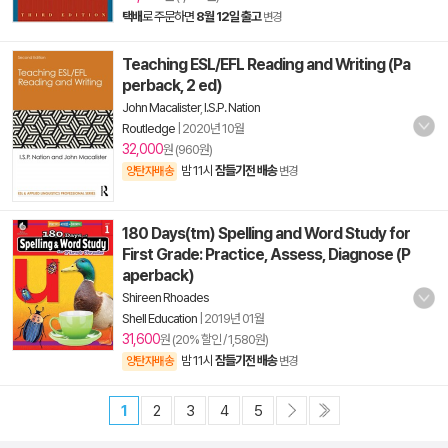
택배
로 주문하면
8월 12일 출고
변경
Teaching ESL/EFL Reading and Writing (Pa
perback, 2 ed)
John Macalister
,
I.S.P. Nation
Routledge
|
2020년 10월
32,000
원 (960원)
밤 11시
잠들기전 배송
양탄자배송
변경
180 Days(tm) Spelling and Word Study for
First Grade: Practice, Assess, Diagnose (P
aperback)
Shireen Rhoades
Shell Education
|
2019년 01월
31,600
원 (20% 할인 / 1,580원)
밤 11시
잠들기전 배송
양탄자배송
변경
1
2
3
4
5