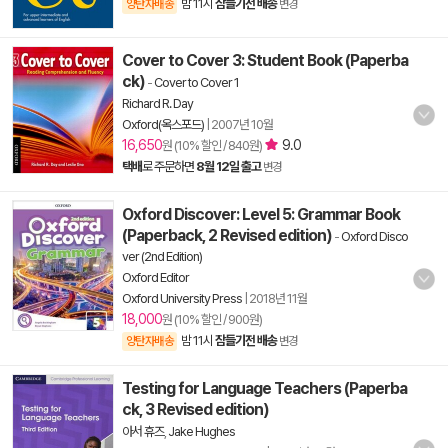
밤 11시
잠들기전 배송
양탄자배송
변경
Cover to Cover 3: Student Book (Paperba
ck)
-
Cover to Cover 1
Richard R. Day
Oxford(옥스포드)
|
2007년 10월
16,650
9.0
원 (10% 할인 / 840원)
택배
로 주문하면
8월 12일 출고
변경
Oxford Discover: Level 5: Grammar Book
(Paperback, 2 Revised edition)
-
Oxford Disco
ver (2nd Edition)
Oxford Editor
Oxford University Press
|
2018년 11월
18,000
원 (10% 할인 / 900원)
밤 11시
잠들기전 배송
양탄자배송
변경
Testing for Language Teachers (Paperba
ck, 3 Revised edition)
아서 휴즈
,
Jake Hughes