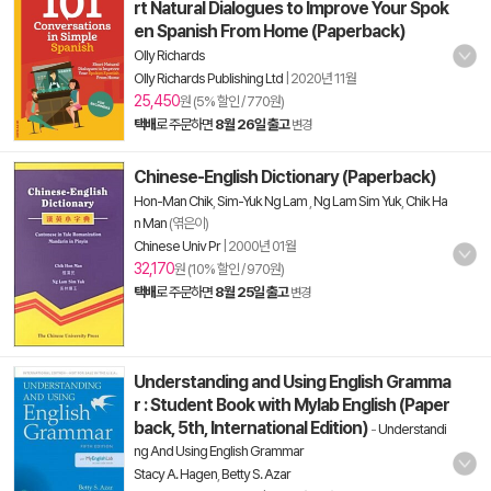
rt Natural Dialogues to Improve Your Spok
en Spanish From Home (Paperback)
Olly Richards
Olly Richards Publishing Ltd
|
2020년 11월
25,450
원 (5% 할인 / 770원)
택배
로 주문하면
8월 26일 출고
변경
Chinese-English Dictionary (Paperback)
Hon-Man Chik
,
Sim-Yuk Ng Lam
,
Ng Lam Sim Yuk
,
Chik Ha
n Man
(엮은이)
Chinese Univ Pr
|
2000년 01월
32,170
원 (10% 할인 / 970원)
택배
로 주문하면
8월 25일 출고
변경
Understanding and Using English Gramma
r : Student Book with Mylab English (Paper
back, 5th, International Edition)
-
Understandi
ng And Using English Grammar
Stacy A. Hagen
,
Betty S. Azar