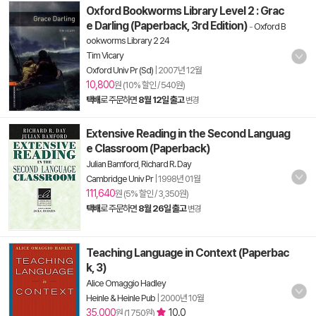
Oxford Bookworms Library Level 2 : Grac
e Darling (Paperback, 3rd Edition)
-
Oxford B
ookworms Library 2 24
Tim Vicary
Oxford Univ Pr (Sd)
|
2007년 12월
10,800
원 (10% 할인 / 540원)
택배
로 주문하면
8월 12일 출고
변경
Extensive Reading in the Second Languag
e Classroom (Paperback)
Julian Bamford
,
Richard R. Day
Cambridge Univ Pr
|
1998년 01월
111,640
원 (5% 할인 / 3,350원)
택배
로 주문하면
8월 26일 출고
변경
Teaching Language in Context (Paperbac
k, 3)
Alice Omaggio Hadley
Heinle & Heinle Pub
|
2000년 10월
35,000
10.0
원 (1,750원)