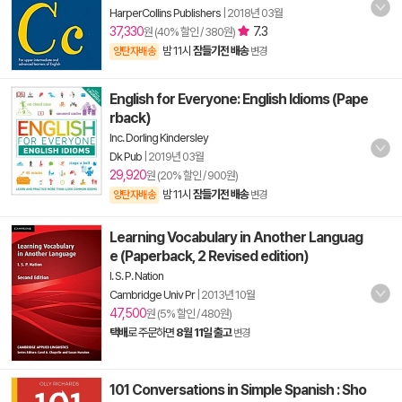
HarperCollins Publishers
|
2018년 03월
37,330
7.3
원 (40% 할인 / 380원)
밤 11시
잠들기전 배송
양탄자배송
변경
English for Everyone: English Idioms (Pape
rback)
Inc. Dorling Kindersley
Dk Pub
|
2019년 03월
29,920
원 (20% 할인 / 900원)
밤 11시
잠들기전 배송
양탄자배송
변경
Learning Vocabulary in Another Languag
e (Paperback, 2 Revised edition)
I. S. P. Nation
Cambridge Univ Pr
|
2013년 10월
47,500
원 (5% 할인 / 480원)
택배
로 주문하면
8월 11일 출고
변경
101 Conversations in Simple Spanish : Sho