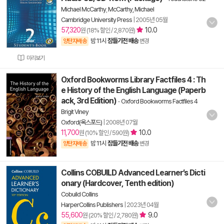
Michael McCarthy
,
McCarthy, Michael
Cambridge University Press
|
2005년 05월
57,320
10.0
원 (18% 할인 / 2,870원)
밤 11시
잠들기전 배송
양탄자배송
변경
미리보기
Oxford Bookworms Library Factfiles 4 : Th
e History of the English Language (Paperb
ack, 3rd Edition)
-
Oxford Bookworms Factfiles 4
Brigit Viney
Oxford(옥스포드)
|
2008년 07월
11,700
10.0
원 (10% 할인 / 590원)
밤 11시
잠들기전 배송
양탄자배송
변경
Collins COBUILD Advanced Learner’s Dicti
onary (Hardcover, Tenth edition)
Cobuild Collins
HarperCollins Publishers
|
2023년 04월
55,600
9.0
원 (20% 할인 / 2,780원)