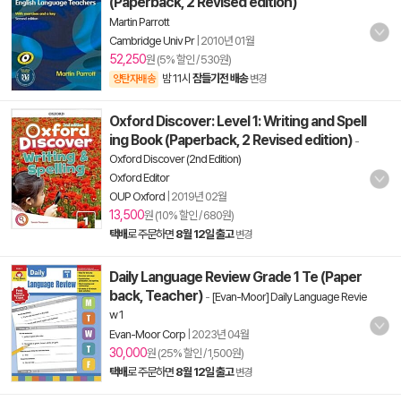
(Paperback, 2 Revised edition)
Martin Parrott
Cambridge Univ Pr
|
2010년 01월
52,250
원 (5% 할인 / 530원)
밤 11시
잠들기전 배송
양탄자배송
변경
Oxford Discover: Level 1: Writing and Spell
ing Book (Paperback, 2 Revised edition)
-
Oxford Discover (2nd Edition)
Oxford Editor
OUP Oxford
|
2019년 02월
13,500
원 (10% 할인 / 680원)
택배
로 주문하면
8월 12일 출고
변경
Daily Language Review Grade 1 Te (Paper
back, Teacher)
-
[Evan-Moor] Daily Language Revie
w 1
Evan-Moor Corp
|
2023년 04월
30,000
원 (25% 할인 / 1,500원)
택배
로 주문하면
8월 12일 출고
변경