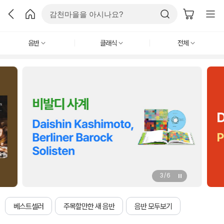
음반
클래식
전체
3 / 6
베스트셀러
주목할만한 새 음반
음반 모두보기