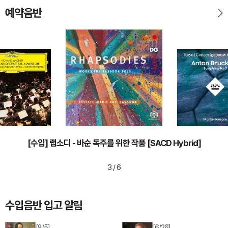
예약음반
[수입] 랩소디 - 바순 독주를 위한 작품 [SACD Hybrid]
3 / 6
수입음반 입고 알림
[8/5]
[6/26]