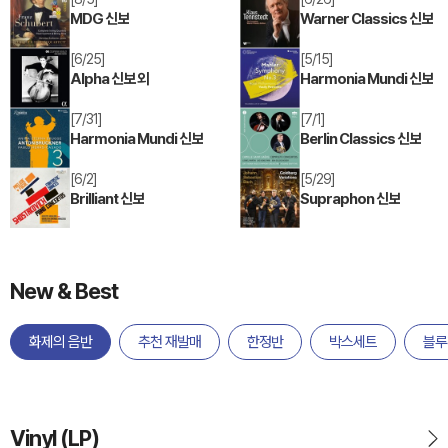
MDG 신보
Warner Classics 신보
[6/25]
[5/15]
Alpha 신보 외
Harmonia Mundi 신보
[7/31]
[7/1]
Harmonia Mundi 신보
Berlin Classics 신보
[6/2]
[5/29]
Brilliant 신보
Supraphon 신보
New & Best
화제의 음반
추천 재발매
한정반
박스세트
블루
Vinyl (LP)